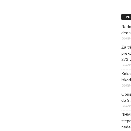
PO
Rado
deoni
06/08
Za tr
preko
273 
06/08
Kako 
iskori
06/08
Obus
do 9.
06/08
RHMZ
stepe
nedel