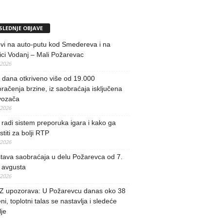
SLEDNJE OBJAVE
vi na auto-putu kod Smedereva i na
ci Vodanj – Mali Požarevac
/2026
i dana otkriveno više od 19.000
račenja brzine, iz saobraćaja isključena
vozača
/2026
radi sistem preporuka igara i kako ga
stiti za bolji RTP
/2026
tava saobraćaja u delu Požarevca od 7.
 avgusta
/2026
 upozorava: U Požarevcu danas oko 38
ni, toplotni talas se nastavlja i sledeće
je