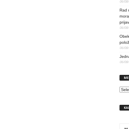
06/08
Rad 
mora
prija
06/08
Obel
polo
06/08
Jedna
06/08
ME
MEN
KA