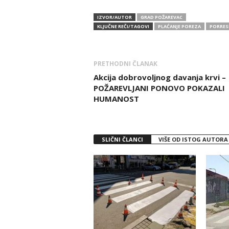
IZVOR/AUTOR
GRAD POŽAREVAC
KLJUČNE REČI/TAGOVI
PLAĆANJE POREZA
PORRES
PRETHODNI ČLANAK
Akcija dobrovoljnog davanja krvi –
POŽAREVLJANI PONOVO POKAZALI
HUMANOST
SLIČNI ČLANCI
VIŠE OD ISTOG AUTORA