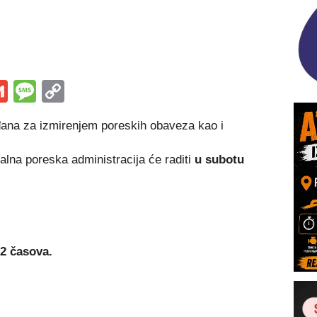
s
tsApp
iber
Gmail
Message
Copy
Link
ana za izmirenjem poreskih obaveza kao i
alna poreska administracija će raditi
u subotu
2 časova.