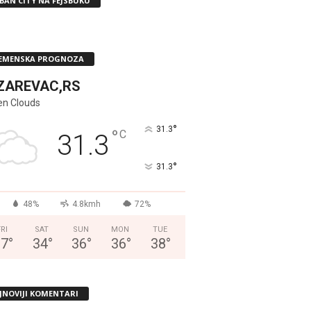
BAN CITY NA FEJSBUKU
EMENSKA PROGNOZA
ZAREVAC,RS
en Clouds
°
31.3
°
C
31.3
°
31.3
48%
4.8kmh
72%
FRI
SAT
SUN
MON
TUE
37
°
34
°
36
°
36
°
38
°
JNOVIJI KOMENTARI