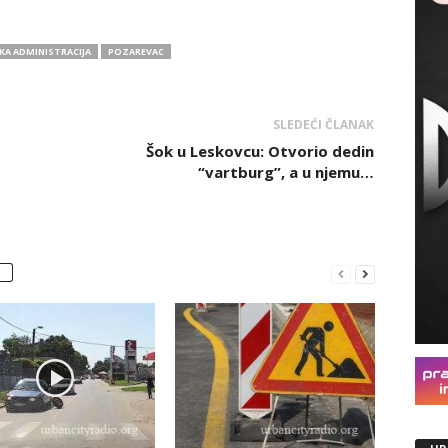
KA ADMINISTRACIJA
POZAREVAC
SLEDEĆI ČLANAK
Šok u Leskovcu: Otvorio dedin
“vartburg”, a u njemu…