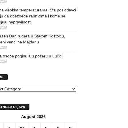
/2026
na visokim temperaturama: Šta poslodavci
ju da obezbede radnicima i kome se
vljuju nepravilnosti
/2026
ežen Dan rudara u Starom Kostolcu,
ženi venci na Majdanu
/2026
 osoba poginula u požaru u Lučici
/2026
NI
I
LENDAR OBJAVA
August 2026