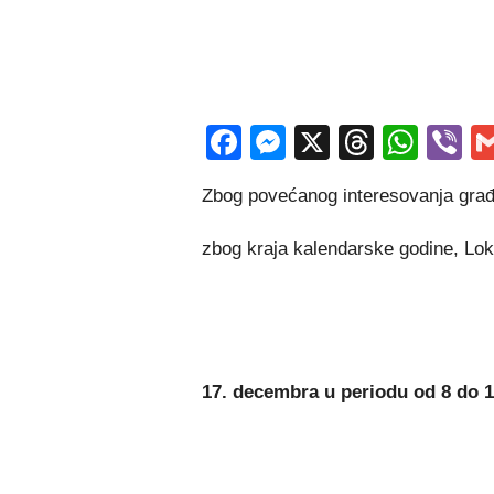
Facebook
Messenger
X
Thread
Wha
V
Zbog povećanog interesovanja građ
zbog kraja kalendarske godine, Lok
17. decembra u periodu od 8 do 1