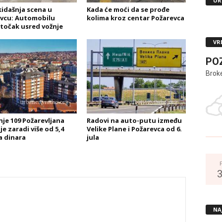
UR
idašnja scena u
Kada će moći da se prođe
vcu: Automobilu
kolima kroz centar Požarevca
točak usred vožnje
VR
PO
Brok
je 109 Požarevljana
Radovi na auto-putu između
e zaradi više od 5,4
Velike Plane i Požarevca od 6.
a dinara
jula
NA