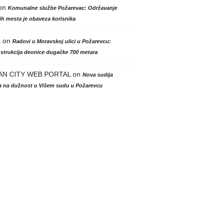
on
Komunalne službe Požarevac: Održavanje
h mesta je obaveza korisnika
a
on
Radovi u Moravskoj ulici u Požarevcu:
strukcija deonice dugačke 700 metara
AN CITY WEB PORTAL
on
Nova sudija
la na dužnost u Višem sudu u Požarevcu