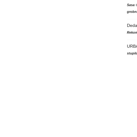
Sasa
grobni
Ded
Rekon
URB
stupi