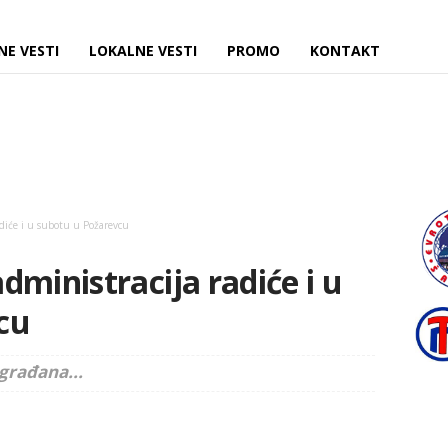
NE VESTI
LOKALNE VESTI
PROMO
KONTAKT
adiće i u subotu u Požarevcu
dministracija radiće i u
cu
građana...