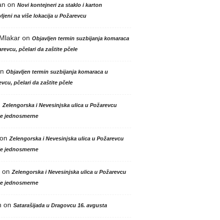
an
on
Novi kontejneri za staklo i karton
ljeni na više lokacija u Požarevcu
 Mlakar
on
Objavljen termin suzbijanja komaraca
revcu, pčelari da zaštite pčele
n
Objavljen termin suzbijanja komaraca u
vcu, pčelari da zaštite pčele
n
Zelengorska i Nevesinjska ulica u Požarevcu
le jednosmerne
on
Zelengorska i Nevesinjska ulica u Požarevcu
le jednosmerne
on
Zelengorska i Nevesinjska ulica u Požarevcu
le jednosmerne
n
on
Satarašijada u Dragovcu 16. avgusta