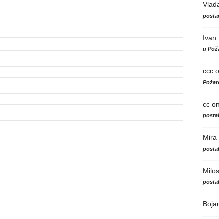
Vlad
postav
Ivan
u Poža
ccc
o
Požare
cc
o
posta
Mira
posta
Milos
posta
Boja