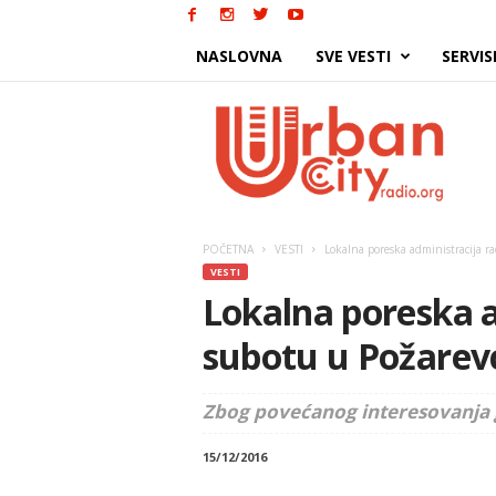
NASLOVNA
SVE VESTI
SERVIS
Urban
City
POČETNA
VESTI
Lokalna poreska administracija r
VESTI
Lokalna poreska a
subotu u Požarev
Zbog povećanog interesovanja 
15/12/2016