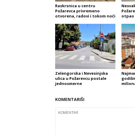
Raskrsnica u centru
Nesvak
Požarevca privremeno
Požare
otvorena, radovi i tokom noći
otpao 
Zelengorska i Nevesinjska
Najman
ulica u Požarevcu postale
godišnj
jednosmerne
milion
KOMENTARIŠI