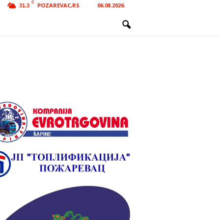
C
POZAREVAC,RS
06.08.2026.
31.3