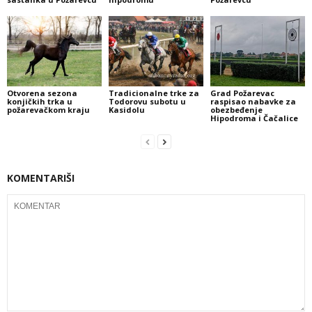
Otvorena sezona
Tradicionalne trke za
Grad Požarevac
konjičkih trka u
Todorovu subotu u
raspisao nabavke za
požarevačkom kraju
Kasidolu
obezbeđenje
Hipodroma i Čačalice
KOMENTARIŠI