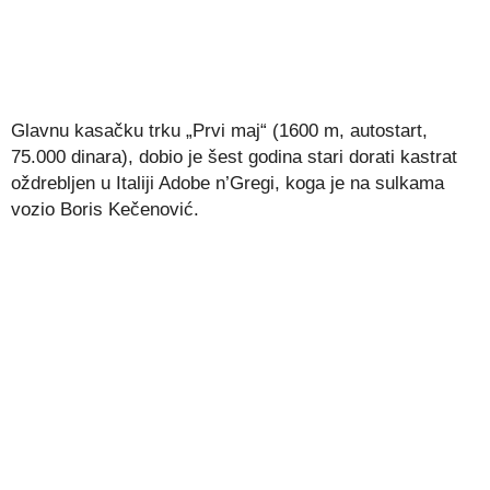
Glavnu kasačku trku „Prvi maj“ (1600 m, autostart,
75.000 dinara), dobio je šest godina stari dorati kastrat
oždrebljen u Italiji Adobe n’Gregi, koga je na sulkama
vozio Boris Kečenović.