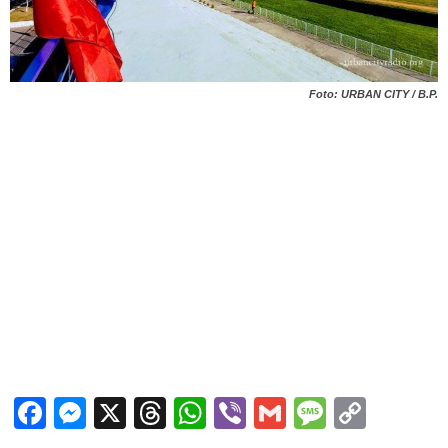
Foto: URBAN CITY / B.P.
Facebook
Messenger
X
Threads
WhatsApp
Viber
Gmail
Messag
Copy
Link