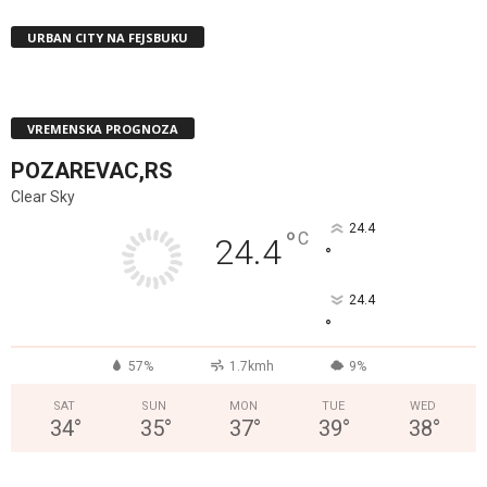
URBAN CITY NA FEJSBUKU
VREMENSKA PROGNOZA
POZAREVAC,RS
Clear Sky
24.4
°
C
24.4
°
24.4
°
57%
1.7kmh
9%
SAT
SUN
MON
TUE
WED
34
°
35
°
37
°
39
°
38
°