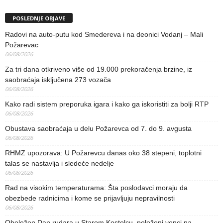
POSLEDNJE OBJAVE
Radovi na auto-putu kod Smedereva i na deonici Vodanj – Mali
Požarevac
06/08/2026
Za tri dana otkriveno više od 19.000 prekoračenja brzine, iz
saobraćaja isključena 273 vozača
06/08/2026
Kako radi sistem preporuka igara i kako ga iskoristiti za bolji RTP
06/08/2026
Obustava saobraćaja u delu Požarevca od 7. do 9. avgusta
06/08/2026
RHMZ upozorava: U Požarevcu danas oko 38 stepeni, toplotni
talas se nastavlja i sledeće nedelje
06/08/2026
Rad na visokim temperaturama: Šta poslodavci moraju da
obezbede radnicima i kome se prijavljuju nepravilnosti
06/08/2026
Obeležen Dan rudara u Starom Kostolcu, položeni venci na