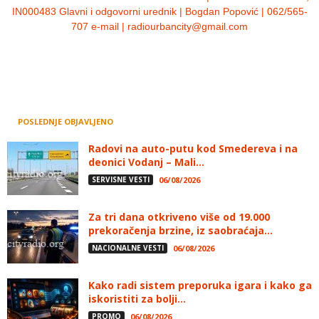
IN000483 Glavni i odgovorni urednik | Bogdan Popović | 062/565-
707 e-mail | radiourbancity@gmail.com
POSLEDNJE OBJAVLJENO
Radovi na auto-putu kod Smedereva i na
deonici Vodanj – Mali...
SERVISNE VESTI
06/08/2026
Za tri dana otkriveno više od 19.000
prekoračenja brzine, iz saobraćaja...
NACIONALNE VESTI
06/08/2026
Kako radi sistem preporuka igara i kako ga
iskoristiti za bolji...
PROMO
06/08/2026