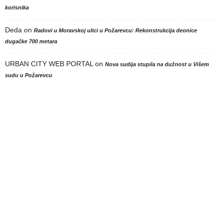
korisnika
Deda
on
Radovi u Moravskoj ulici u Požarevcu: Rekonstrukcija deonice
dugačke 700 metara
URBAN CITY WEB PORTAL
on
Nova sudija stupila na dužnost u Višem
sudu u Požarevcu