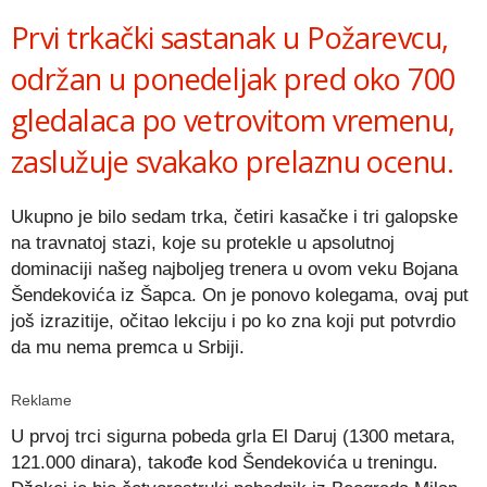
Prvi trkački sastanak u Požarevcu,
održan u ponedeljak pred oko 700
gledalaca po vetrovitom vremenu,
zaslužuje svakako prelaznu ocenu.
Ukupno je bilo sedam trka, četiri kasačke i tri galopske
na travnatoj stazi, koje su protekle u apsolutnoj
dominaciji našeg najboljeg trenera u ovom veku Bojana
Šendekovića iz Šapca. On je ponovo kolegama, ovaj put
još izrazitije, očitao lekciju i po ko zna koji put potvrdio
da mu nema premca u Srbiji.
Reklame
U prvoj trci sigurna pobeda grla El Daruj (1300 metara,
121.000 dinara), takođe kod Šendekovića u treningu.