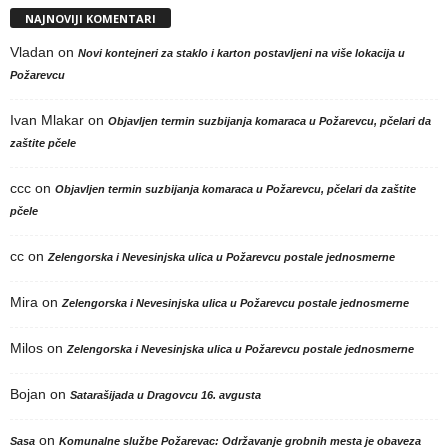
NAJNOVIJI KOMENTARI
Vladan
on
Novi kontejneri za staklo i karton postavljeni na više lokacija u
Požarevcu
Ivan Mlakar
on
Objavljen termin suzbijanja komaraca u Požarevcu, pčelari da
zaštite pčele
ccc
on
Objavljen termin suzbijanja komaraca u Požarevcu, pčelari da zaštite
pčele
cc
on
Zelengorska i Nevesinjska ulica u Požarevcu postale jednosmerne
Mira
on
Zelengorska i Nevesinjska ulica u Požarevcu postale jednosmerne
Milos
on
Zelengorska i Nevesinjska ulica u Požarevcu postale jednosmerne
Bojan
on
Satarašijada u Dragovcu 16. avgusta
on
Sasa
Komunalne službe Požarevac: Održavanje grobnih mesta je obaveza