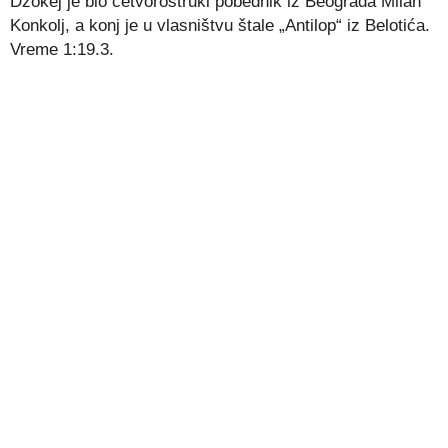
Džokej je bio četvorostruki pobednik iz Beograda Milan
Konkolj, a konj je u vlasništvu štale „Antilop“ iz Belotića.
Vreme 1:19.3.