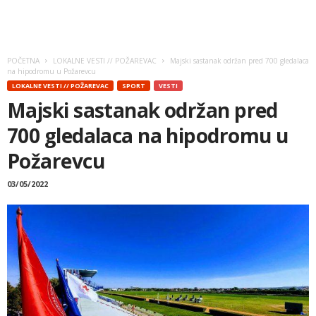
POČETNA
LOKALNE VESTI // POŽAREVAC
Majski sastanak održan pred 700 gledalaca
na hipodromu u Požarevcu
LOKALNE VESTI // POŽAREVAC
SPORT
VESTI
Majski sastanak održan pred
700 gledalaca na hipodromu u
Požarevcu
03/05/2022