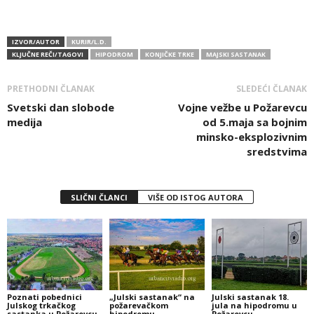
IZVOR/AUTOR
KURIR/L.D.
KLJUČNE REČI/TAGOVI
HIPODROM
KONJIČKE TRKE
MAJSKI SASTANAK
PRETHODNI ČLANAK
SLEDEĆI ČLANAK
Svetski dan slobode
Vojne vežbe u Požarevcu
medija
od 5.maja sa bojnim
minsko-eksplozivnim
sredstvima
SLIČNI ČLANCI
VIŠE OD ISTOG AUTORA
Poznati pobednici
„Julski sastanak“ na
Julski sastanak 18.
Julskog trkačkog
požarevačkom
jula na hipodromu u
sastanka u Požarevcu
hipodromu
Požarevcu