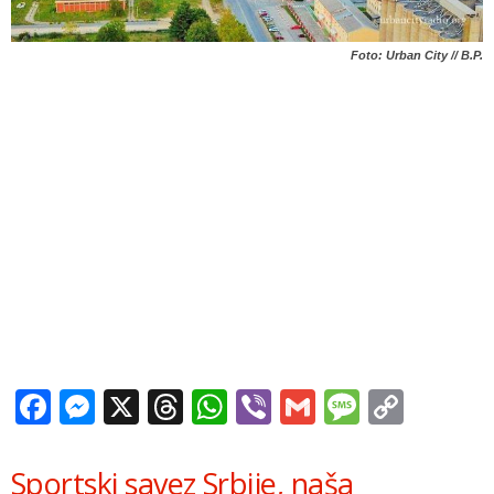
Foto: Urban City // B.P.
Facebook
Messenger
X
Threads
WhatsApp
Viber
Gmail
Messag
Copy
Link
Sportski savez Srbije, naša