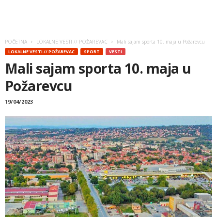
POČETNA
LOKALNE VESTI // POŽAREVAC
Mali sajam sporta 10. maja u Požarevcu
LOKALNE VESTI // POŽAREVAC
SPORT
VESTI
Mali sajam sporta 10. maja u
Požarevcu
19/04/2023