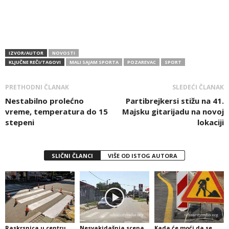
IZVOR/AUTOR
NOVOSTI
KLJUČNE REČI/TAGOVI
MALI SAJAM SPORTA
POZAREVAC
SPORT
PRETHODNI ČLANAK
SLEDEĆI ČLANAK
Nestabilno prolećno
Partibrejkersi stižu na 41.
vreme, temperatura do 15
Majsku gitarijadu na novoj
stepeni
lokaciji
SLIČNI ČLANCI
VIŠE OD ISTOG AUTORA
Raskrsnica u centru
Nesvakidašnja scena
Kada će moći da se