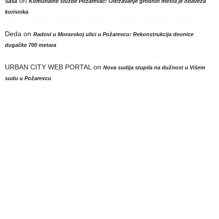
on
Sasa
Komunalne službe Požarevac: Održavanje grobnih mesta je obaveza
korisnika
Deda
on
Radovi u Moravskoj ulici u Požarevcu: Rekonstrukcija deonice
dugačke 700 metara
URBAN CITY WEB PORTAL
on
Nova sudija stupila na dužnost u Višem
sudu u Požarevcu