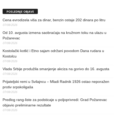
POSLEDNJE OBJAVE
Cena evrodizela viša za dinar, benzin ostaje 202 dinara po litru
07/08/2026
Od 10. avgusta izmena saobraćaja na kružnom toku na ulazu u
Požarevac
07/08/2026
Kostolački kotlić i Etno sajam održani povodom Dana rudara u
Kostolcu
07/08/2026
Vlada Srbije produžila smanjenje akciza na gorivo do 16. avgusta
07/08/2026
Prijateljski remi u Svilajncu – Mladi Radnik 1926 ostao neporažen
protiv srpskoligaša
07/08/2026
Predlog rang-liste za podsticaje u poljoprivredi: Grad Požarevac
objavio preliminarne rezultate
07/08/2026