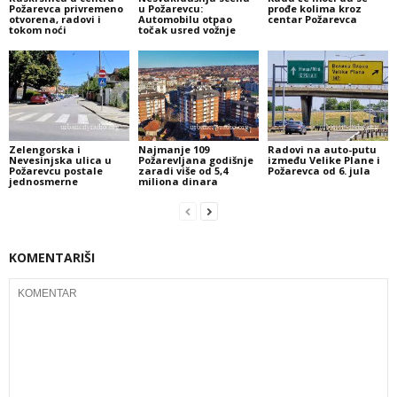
Požarevca privremeno
u Požarevcu:
prođe kolima kroz
otvorena, radovi i
Automobilu otpao
centar Požarevca
tokom noći
točak usred vožnje
Zelengorska i
Najmanje 109
Radovi na auto-putu
Nevesinjska ulica u
Požarevljana godišnje
između Velike Plane i
Požarevcu postale
zaradi više od 5,4
Požarevca od 6. jula
jednosmerne
miliona dinara
KOMENTARIŠI