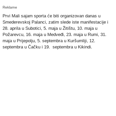
Reklame
Prvi Mali sajam sporta će biti organizovan danas u
Smederevskoj Palanci, zatim slede iste manifestacije i
28. aprila u Subotici, 5. maja u Žitištu, 10. maja u
Požarevcu, 16. maja u Medveđi, 23. maja u Rumi, 31.
maja u Prijepolju, 5. septembra u Kuršumliji, 12.
septembra u Čačku i 19. septembra u Kikindi.