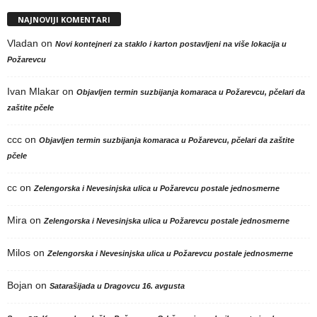
NAJNOVIJI KOMENTARI
Vladan
on
Novi kontejneri za staklo i karton postavljeni na više lokacija u
Požarevcu
Ivan Mlakar
on
Objavljen termin suzbijanja komaraca u Požarevcu, pčelari da
zaštite pčele
ccc
on
Objavljen termin suzbijanja komaraca u Požarevcu, pčelari da zaštite
pčele
cc
on
Zelengorska i Nevesinjska ulica u Požarevcu postale jednosmerne
Mira
on
Zelengorska i Nevesinjska ulica u Požarevcu postale jednosmerne
Milos
on
Zelengorska i Nevesinjska ulica u Požarevcu postale jednosmerne
Bojan
on
Satarašijada u Dragovcu 16. avgusta