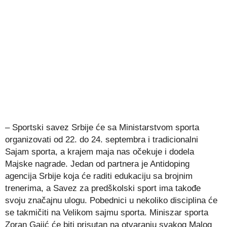
– Sportski savez Srbije će sa Ministarstvom sporta
organizovati od 22. do 24. septembra i tradicionalni
Sajam sporta, a krajem maja nas očekuje i dodela
Majske nagrade. Jedan od partnera je Antidoping
agencija Srbije koja će raditi edukaciju sa brojnim
trenerima, a Savez za predškolski sport ima takođe
svoju značajnu ulogu. Pobednici u nekoliko disciplina će
se takmičiti na Velikom sajmu sporta. Miniszar sporta
Zoran Gajić će biti prisutan na otvaranju svakog Malog