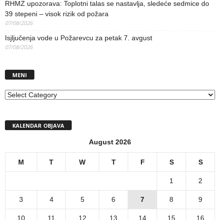
RHMZ upozorava: Toplotni talas se nastavlja, sledeće sedmice do
39 stepeni – visok rizik od požara
07/08/2026
Isjljučenja vode u Požarevcu za petak 7. avgust
07/08/2026
MENI
MENI
KALENDAR OBJAVA
August 2026
M
T
W
T
F
S
S
1
2
3
4
5
6
7
8
9
10
11
12
13
14
15
16