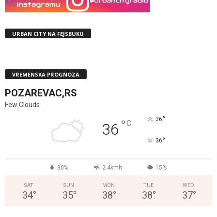
URBAN CITY NA FEJSBUKU
VREMENSKA PROGNOZA
POZAREVAC,RS
Few Clouds
°
36
°
C
36
°
36
30%
2.4kmh
15%
SAT
SUN
MON
TUE
WED
34
°
35
°
38
°
38
°
37
°