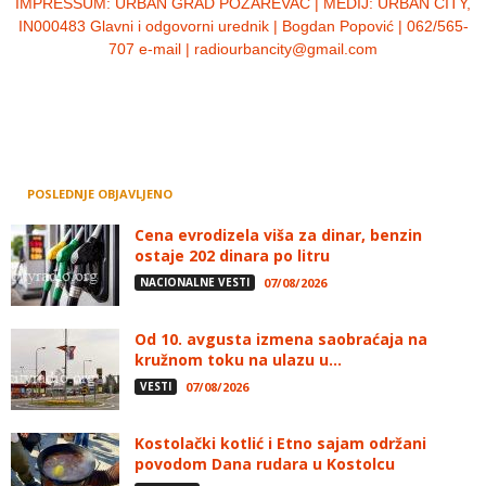
IMPRESSUM:
URBAN GRAD POŽAREVAC | MEDIJ: URBAN CITY,
IN000483 Glavni i odgovorni urednik | Bogdan Popović | 062/565-
707 e-mail | radiourbancity@gmail.com
POSLEDNJE OBJAVLJENO
Cena evrodizela viša za dinar, benzin
ostaje 202 dinara po litru
NACIONALNE VESTI
07/08/2026
Od 10. avgusta izmena saobraćaja na
kružnom toku na ulazu u...
VESTI
07/08/2026
Kostolački kotlić i Etno sajam održani
povodom Dana rudara u Kostolcu