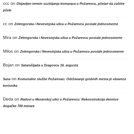
ccc
on
Objavljen termin suzbijanja komaraca u Požarevcu, pčelari da zaštite
pčele
cc
on
Zelengorska i Nevesinjska ulica u Požarevcu postale jednosmerne
Mira
on
Zelengorska i Nevesinjska ulica u Požarevcu postale jednosmerne
Milos
on
Zelengorska i Nevesinjska ulica u Požarevcu postale jednosmerne
Bojan
on
Satarašijada u Dragovcu 16. avgusta
on
Sasa
Komunalne službe Požarevac: Održavanje grobnih mesta je obaveza
korisnika
Deda
on
Radovi u Moravskoj ulici u Požarevcu: Rekonstrukcija deonice
dugačke 700 metara