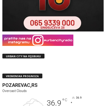
URBAN CITY NA FEJSBUKU
VREMENSKA PROGNOZA
POZAREVAC,RS
Overcast Clouds
36.9
°
C
36.9
°