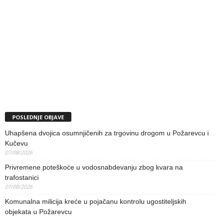
POSLEDNJE OBJAVE
Uhapšena dvojica osumnjičenih za trgovinu drogom u Požarevcu i
Kučevu
07/08/2026
Privremene poteškoće u vodosnabdevanju zbog kvara na
trafostanici
07/08/2026
Komunalna milicija kreće u pojačanu kontrolu ugostiteljskih
objekata u Požarevcu