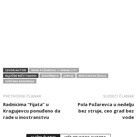
IZVOR/AUTOR
GRAD POŽAREVAC // URBAN CITY
KLJUČNE REČI/TAGOVI
GODIŠNJICA
JUBILEJ
MEDICINSKA ŠKOLA
SVEČANA AKADMEIJA
PRETHODNI ČLANAK
SLEDEĆI ČLANAK
Radnicima “Fijata” u
Pola Požarevca u nedelju
Kragujevcu ponuđeno da
bez struje, ceo grad bez
rade u inostranstvu
vode