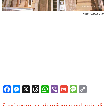
Foto: Urban City
Facebook
Messenger
X
Threads
WhatsApp
Viber
Gmail
Messag
Copy
Link
Svečanom akademijom u velikoj sali