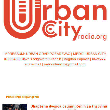
IMPRESSUM:
URBAN GRAD POŽAREVAC | MEDIJ: URBAN CITY,
IN000483 Glavni i odgovorni urednik | Bogdan Popović | 062/565-
707 e-mail | radiourbancity@gmail.com
POSLEDNJE OBJAVLJENO
Uhapšena dvojica osumnjičenih za trgovinu