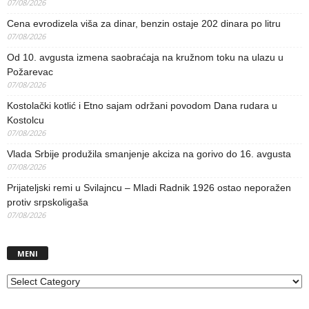
07/08/2026
Cena evrodizela viša za dinar, benzin ostaje 202 dinara po litru
07/08/2026
Od 10. avgusta izmena saobraćaja na kružnom toku na ulazu u
Požarevac
07/08/2026
Kostolački kotlić i Etno sajam održani povodom Dana rudara u
Kostolcu
07/08/2026
Vlada Srbije produžila smanjenje akciza na gorivo do 16. avgusta
07/08/2026
Prijateljski remi u Svilajncu – Mladi Radnik 1926 ostao neporažen
protiv srpskoligaša
07/08/2026
MENI
MENI