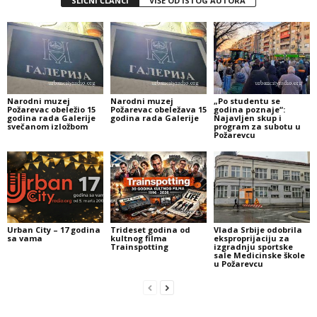
SLIČNI ČLANCI
VIŠE OD ISTOG AUTORA
Narodni muzej
Narodni muzej
„Po studentu se
Požarevac obeležio 15
Požarevac obeležava 15
godina poznaje“:
godina rada Galerije
godina rada Galerije
Najavljen skup i
svečanom izložbom
program za subotu u
Požarevcu
Urban City – 17 godina
Trideset godina od
Vlada Srbije odobrila
sa vama
kultnog filma
eksproprijaciju za
Trainspotting
izgradnju sportske
sale Medicinske škole
u Požarevcu