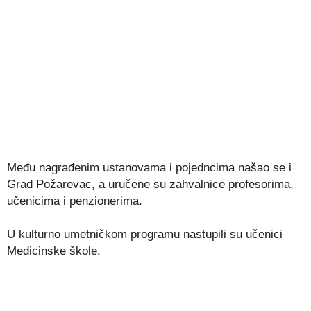
Među nagrađenim ustanovama i pojedncima našao se i
Grad Požarevac, a uručene su zahvalnice profesorima,
učenicima i penzionerima.
U kulturno umetničkom programu nastupili su učenici
Medicinske škole.