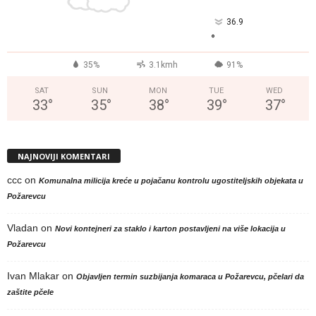
36.9
°
35%
3.1kmh
91%
SAT
SUN
MON
TUE
WED
33
°
35
°
38
°
39
°
37
°
NAJNOVIJI KOMENTARI
ccc
on
Komunalna milicija kreće u pojačanu kontrolu ugostiteljskih objekata u
Požarevcu
Vladan
on
Novi kontejneri za staklo i karton postavljeni na više lokacija u
Požarevcu
Ivan Mlakar
on
Objavljen termin suzbijanja komaraca u Požarevcu, pčelari da
zaštite pčele