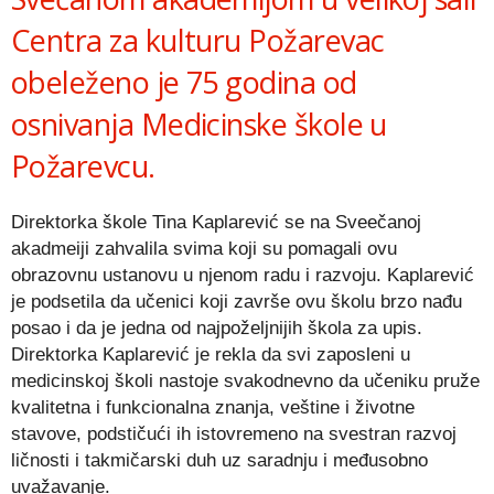
Centra za kulturu Požarevac
obeleženo je 75 godina od
osnivanja Medicinske škole u
Požarevcu.
Direktorka škole Tina Kaplarević se na Sveečanoj
akadmeiji zahvalila svima koji su pomagali ovu
obrazovnu ustanovu u njenom radu i razvoju. Kaplarević
je podsetila da učenici koji završe ovu školu brzo nađu
posao i da je jedna od najpoželjnijih škola za upis.
Direktorka Kaplarević je rekla da svi zaposleni u
medicinskoj školi nastoje svakodnevno da učeniku pruže
kvalitetna i funkcionalna znanja, veštine i životne
stavove, podstičući ih istovremeno na svestran razvoj
ličnosti i takmičarski duh uz saradnju i međusobno
uvažavanje.