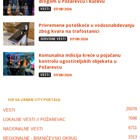
drogom u Požarevcu i Kučevu
VESTI
07/08/2026
Privremene poteškoće u vodosnabdevanju
zbog kvara na trafostanici
SERVISNE VESTI
07/08/2026
Komunalna milicija kreće u pojačanu
kontrolu ugostiteljskih objekata u
Požarevcu
VESTI
07/08/2026
SVE SA URBAN CITY PORTALA
25078
VESTI
7698
LOKALNE VESTI // POŽAREVAC
6711
NACIONALNE VESTI
3313
REGIONALNE - BRANIČEVSKI OKRUG