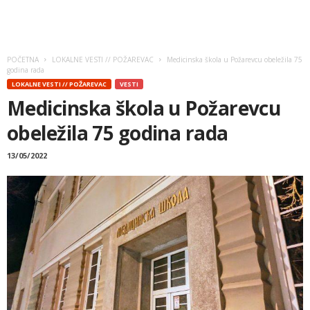
POČETNA
LOKALNE VESTI // POŽAREVAC
Medicinska škola u Požarevcu obeležila 75
godina rada
LOKALNE VESTI // POŽAREVAC
VESTI
Medicinska škola u Požarevcu
obeležila 75 godina rada
13/05/2022