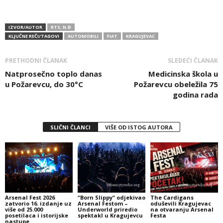
IZVOR/AUTOR
RTS, N.Đ
KLJUČNE REČI/TAGOVI
AUTOMOBILI
FIAT
KRAGUJEVAC
PRETHODNI ČLANAK
SLEDEĆI ČLANAK
Natprosečno toplo danas
Medicinska škola u
u Požarevcu, do 30°C
Požarevcu obeležila 75
godina rada
SLIČNI ČLANCI
VIŠE OD ISTOG AUTORA
Arsenal Fest 2026
“Born Slippy” odjekivao
The Cardigans
zatvorio 16. izdanje uz
Arsenal Festom –
oduševili Kragujevac
više od 25.000
Underworld priredio
na otvaranju Arsenal
posetilaca i istorijske
spektakl u Kragujevcu
Festa
nastupe