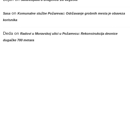
on
Sasa
Komunalne službe Požarevac: Održavanje grobnih mesta je obaveza
korisnika
Deda
on
Radovi u Moravskoj ulici u Požarevcu: Rekonstrukcija deonice
dugačke 700 metara