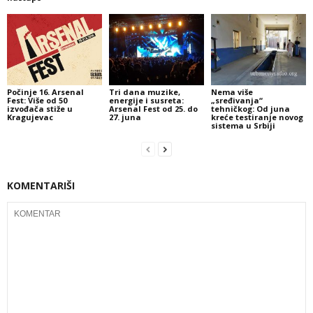
Počinje 16. Arsenal
Tri dana muzike,
Nema više
Fest: Više od 50
energije i susreta:
„sređivanja“
izvođača stiže u
Arsenal Fest od 25. do
tehničkog: Od juna
Kragujevac
27. juna
kreće testiranje novog
sistema u Srbiji
KOMENTARIŠI