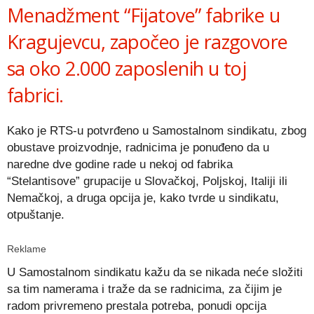
Menadžment “Fijatove” fabrike u
Kragujevcu, započeo je razgovore
sa oko 2.000 zaposlenih u toj
fabrici.
Kako je RTS-u potvrđeno u Samostalnom sindikatu, zbog
obustave proizvodnje, radnicima je ponuđeno da u
naredne dve godine rade u nekoj od fabrika
“Stelantisove” grupacije u Slovačkoj, Poljskoj, Italiji ili
Nemačkoj, a druga opcija je, kako tvrde u sindikatu,
otpuštanje.
Reklame
U Samostalnom sindikatu kažu da se nikada neće složiti
sa tim namerama i traže da se radnicima, za čijim je
radom privremeno prestala potreba, ponudi opcija