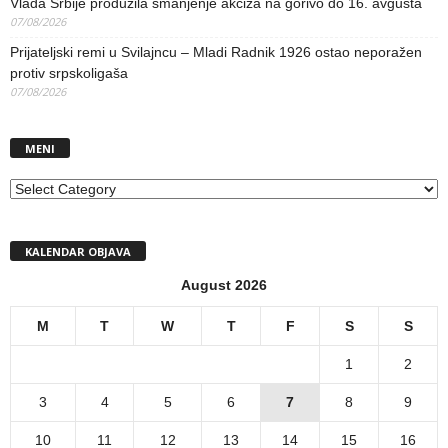
Vlada Srbije produžila smanjenje akciza na gorivo do 16. avgusta
07/08/2026
Prijateljski remi u Svilajncu – Mladi Radnik 1926 ostao neporažen
protiv srpskoligaša
07/08/2026
MENI
MENI
KALENDAR OBJAVA
August 2026
M
T
W
T
F
S
S
1
2
3
4
5
6
7
8
9
10
11
12
13
14
15
16