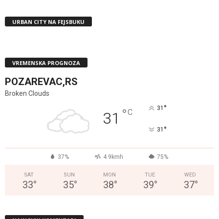
URBAN CITY NA FEJSBUKU
VREMENSKA PROGNOZA
POZAREVAC,RS
Broken Clouds
°
31
°
C
31
°
31
37%
4.9kmh
75%
SAT
SUN
MON
TUE
WED
33
°
35
°
38
°
39
°
37
°