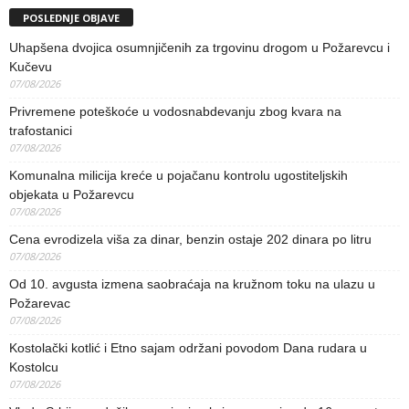
POSLEDNJE OBJAVE
Uhapšena dvojica osumnjičenih za trgovinu drogom u Požarevcu i
Kučevu
07/08/2026
Privremene poteškoće u vodosnabdevanju zbog kvara na
trafostanici
07/08/2026
Komunalna milicija kreće u pojačanu kontrolu ugostiteljskih
objekata u Požarevcu
07/08/2026
Cena evrodizela viša za dinar, benzin ostaje 202 dinara po litru
07/08/2026
Od 10. avgusta izmena saobraćaja na kružnom toku na ulazu u
Požarevac
07/08/2026
Kostolački kotlić i Etno sajam održani povodom Dana rudara u
Kostolcu
07/08/2026