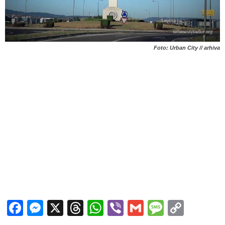
Foto: Urban City // arhiva
Facebook
Messenger
X
Threads
WhatsApp
Viber
Gmail
Messag
Copy
Link