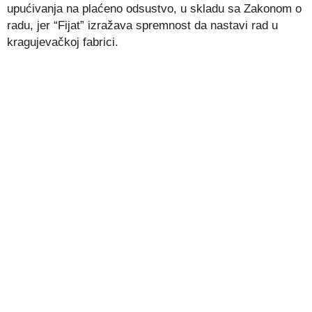
upućivanja na plaćeno odsustvo, u skladu sa Zakonom o
radu, jer “Fijat” izražava spremnost da nastavi rad u
kragujevačkoj fabrici.