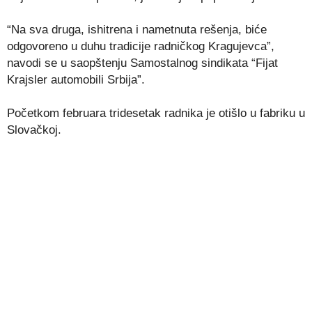
“Na sva druga, ishitrena i nametnuta rešenja, biće
odgovoreno u duhu tradicije radničkog Kragujevca”,
navodi se u saopštenju Samostalnog sindikata “Fijat
Krajsler automobili Srbija”.
Početkom februara tridesetak radnika je otišlo u fabriku u
Slovačkoj.