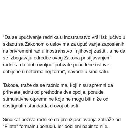
“Da se upućivanje radnika u inostranstvo vrši isključivo u
skladu sa Zakonom o uslovima za upućivanje zaposlenih
na privremeni rad u inostranstvo i njihovoj zaštiti, a ne da
se izbegavaju odredbe ovog Zakona prisiljavanjem
radnika da ‘dobrovoljno’ prihvate ponuđene uslove,
dobijene u neformalnoj formi”, navode u sindikatu.
Takođe, traže da se radnicima, koji nisu spremni da
prihvate jednu od prethodne dve opcije, ponude
stimulativne otpremnine koje ne mogu biti niže od
dostignutih standarda u ovoj oblasti.
Sindikat poziva radnike da pre izjašnjavanja zatraže od
“Fijata” formalnu ponudu, jer dobijeni papir to nije.