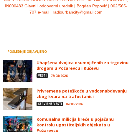
IN000483 Glavni i odgovorni urednik | Bogdan Popović | 062/565-
707 e-mail | radiourbancity@gmail.com
POSLEDNJE OBJAVLJENO
Uhapšena dvojica osumnjičenih za trgovinu
drogom u Požarevcu i Kučevu
VESTI
07/08/2026
Privremene poteškoće u vodosnabdevanju
zbog kvara na trafostanici
SERVISNE VESTI
07/08/2026
Komunalna milicija kreće u pojačanu
kontrolu ugostiteljskih objekata u
Požarevcu