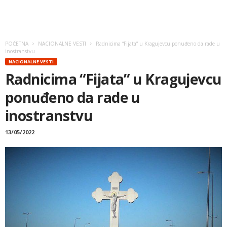
POČETNA
NACIONALNE VESTI
Radnicima “Fijata” u Kragujevcu ponuđeno da rade u
inostranstvu
NACIONALNE VESTI
Radnicima “Fijata” u Kragujevcu
ponuđeno da rade u
inostranstvu
13/05/2022