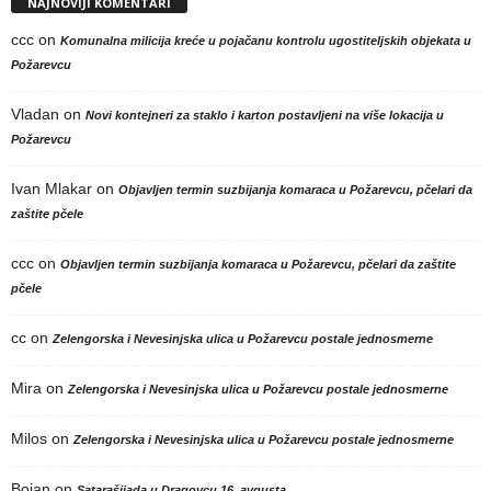
NAJNOVIJI KOMENTARI
ccc
on
Komunalna milicija kreće u pojačanu kontrolu ugostiteljskih objekata u
Požarevcu
Vladan
on
Novi kontejneri za staklo i karton postavljeni na više lokacija u
Požarevcu
Ivan Mlakar
on
Objavljen termin suzbijanja komaraca u Požarevcu, pčelari da
zaštite pčele
ccc
on
Objavljen termin suzbijanja komaraca u Požarevcu, pčelari da zaštite
pčele
cc
on
Zelengorska i Nevesinjska ulica u Požarevcu postale jednosmerne
Mira
on
Zelengorska i Nevesinjska ulica u Požarevcu postale jednosmerne
Milos
on
Zelengorska i Nevesinjska ulica u Požarevcu postale jednosmerne
Bojan
on
Satarašijada u Dragovcu 16. avgusta