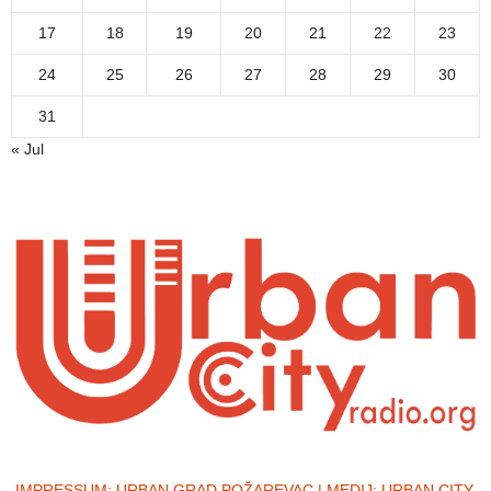
17
18
19
20
21
22
23
24
25
26
27
28
29
30
31
« Jul
IMPRESSUM:
URBAN GRAD POŽAREVAC | MEDIJ: URBAN CITY,