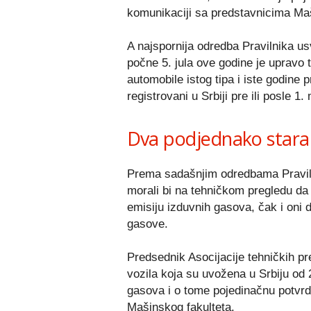
komunikaciji sa predstavnicima Maš
A najspornija odredba Pravilnika us
počne 5. jula ove godine je upravo 
automobile istog tipa i iste godine 
registrovani u Srbiji pre ili posle 1
Dva podjednako stara au
Prema sadašnjim odredbama Pravilni
morali bi na tehničkom pregledu da
emisiju izduvnih gasova, čak i oni 
gasove.
Predsednik Asocijacije tehničkih pr
vozila koja su uvožena u Srbiju od 
gasova i o tome pojedinačnu potvrdu
Mašinskog fakulteta.