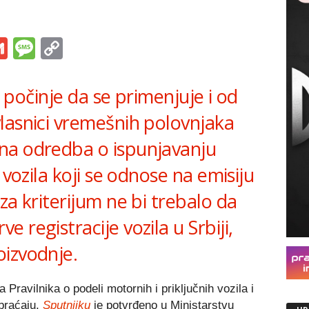
s
tsApp
iber
Gmail
Message
Copy
Link
la počinje da se primenjuje i od
lasnici vremešnih polovnjaka
na odredba o ispunjavanju
 vozila koji se odnose na emisiju
za kriterijum ne bi trebalo da
 registracije vozila u Srbiji,
oizvodnje.
ravilnika o podeli motornih i priključnih vozila i
braćaju,
Sputnjiku
je potvrđeno u Ministarstvu