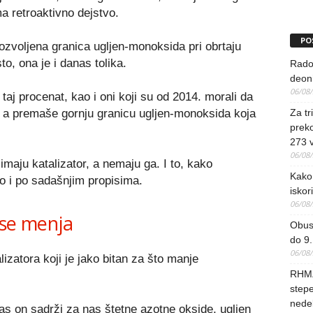
ma retroaktivno dejstvo.
PO
dozvoljena granica ugljen-monoksida pri obrtaju
o, ona je i danas tolika.
Rado
deoni
06/08
 taj procenat, kao i oni koji su od 2014. morali da
, a premaše gornju granicu ugljen-monoksida koja
Za tr
preko
273 
06/08
 imaju katalizator, a nemaju ga. I to, kako
Kako 
ko i po sadašnjim propisima.
iskori
06/08
i se menja
Obus
do 9.
06/08
lizatora koji je jako bitan za što manje
RHMZ
stepe
nedel
as on sadrži za nas štetne azotne okside, ugljen