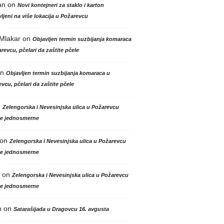
an
on
Novi kontejneri za staklo i karton
ljeni na više lokacija u Požarevcu
 Mlakar
on
Objavljen termin suzbijanja komaraca
revcu, pčelari da zaštite pčele
n
Objavljen termin suzbijanja komaraca u
vcu, pčelari da zaštite pčele
n
Zelengorska i Nevesinjska ulica u Požarevcu
le jednosmerne
on
Zelengorska i Nevesinjska ulica u Požarevcu
le jednosmerne
on
Zelengorska i Nevesinjska ulica u Požarevcu
le jednosmerne
n
on
Satarašijada u Dragovcu 16. avgusta