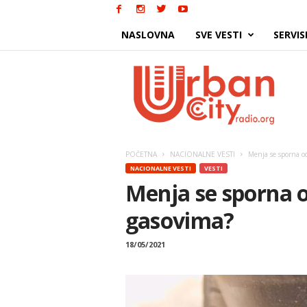
NASLOVNA
SVE VESTI
SERVIS
Urban
City
POČETNA
NACIONALNE VESTI
Menja se sporna o
NACIONALNE VESTI
VESTI
Menja se sporna 
gasovima?
18/05/2021