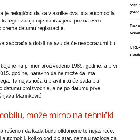
Sasa
grobni
da je nelogično da za vlasnike dva ista automobila
o kategorizacija nije napravljena prema evro
Ded
ć prema datumu registracije.
Rekon
va saobraćaja dobili najavu da će nesporazumi biti
URB
stupi
 koje je na primer proizvedeno 1989. godine, a prvi
o 2015. godine, naravno da ne može da ima
ega. Ta nejasnoća u pravilniku će sada biti
 po datumu proizvodnje, a ne po datumu prve
ašnjava Marinković.
obilu, može mirno na tehnički
rzo rešeno i da kada budu otklonjene te nejasnoće,
j automobil, koliko god bio star, nemaju razloga za