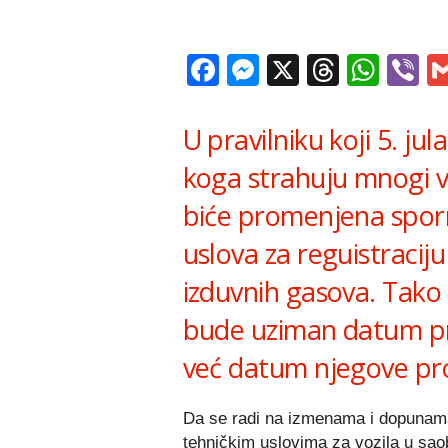
Facebook
Messenger
X
Thread
Wha
V
U pravilniku koji 5. ju
koga strahuju mnogi v
biće promenjena spor
uslova za reguistraciju
izduvnih gasova. Tako 
bude uziman datum prve
već datum njegove pr
Da se radi na izmenama i dopunama P
tehničkim uslovima za vozila u sao