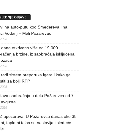
SLEDNJE OBJAVE
vi na auto-putu kod Smedereva i na
ci Vodanj – Mali Požarevac
/2026
i dana otkriveno više od 19.000
račenja brzine, iz saobraćaja isključena
vozača
/2026
radi sistem preporuka igara i kako ga
stiti za bolji RTP
/2026
tava saobraćaja u delu Požarevca od 7.
 avgusta
/2026
 upozorava: U Požarevcu danas oko 38
ni, toplotni talas se nastavlja i sledeće
je