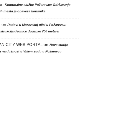
on
Komunalne službe Požarevac: Održavanje
h mesta je obaveza korisnika
a
on
Radovi u Moravskoj ulici u Požarevcu:
strukcija deonice dugačke 700 metara
AN CITY WEB PORTAL
on
Nova sudija
la na dužnost u Višem sudu u Požarevcu