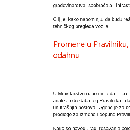
građevinarstva, saobraćaja i infrast
Cilj je, kako napominju, da budu re
tehničkog pregleda vozila.
Promene u Pravilniku,
odahnu
U Ministarstvu napominju da je po 
analiza odredaba tog Pravilnika i da
unutrašnjih poslova i Agencije za b
predloge za izmene i dopune Pravil
Kako se navodi, radi rešavanja pojed