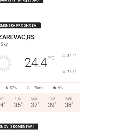
BAN CITY NA FEJSBUKU
EMENSKA PROGNOZA
ZAREVAC,RS
 Sky
°
24.4
°
C
24.4
°
24.4
57%
1.7kmh
9%
AT
SUN
MON
TUE
WED
34
°
35
°
37
°
39
°
38
°
JNOVIJI KOMENTARI