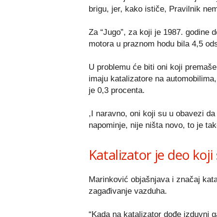
brigu, jer, kako ističe, Pravilnik ne
Za “Jugo”, za koji je 1987. godine 
motora u praznom hodu bila 4,5 odst
U problemu će biti oni koji premaše
imaju katalizatore na automobilima
je 0,3 procenta.
,I naravno, oni koji su u obavezi da
napominje, nije ništa novo, to je ta
Katalizator je deo koj
Marinković objašnjava i značaj kata
zagađivanje vazduha.
“Kada na katalizator dođe izduvni g