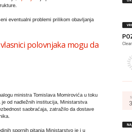
UR
rukture.
šeni eventualni problemi prilikom obavljanja
VR
PO
 vlasnici polovnjaka mogu da
Clear
nalogu ministra Tomislava Momirovića u toku
S
 je od nadležnih institucija, Ministarstva
ezbednost saobraćaja, zatražilo da dostave
nika.
NA
inih spornih pitanja Ministarstvo je i u