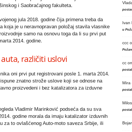
Vlad
inskog i Saobraćajnog fakulteta.
postav
vojenog jula 2018. godine čija primena treba da
Ivan
ta koja je u neravnopravan položaj stavila vlasnike
u Poža
proizvodnje samo na osnovu toga da li su prvi put
. marta 2014. godine.
ccc
o
Požare
ta, različiti uslovi
cc
o
posta
ka oni prvi put registrovani posle 1. marta 2014.
 ispune znatno strože uslove koji se odnose na
Mira
davno proizvedeni i bez katalizatora za izduvne
posta
Milos
egleda Vladimir Marinković podseća da su sva
posta
2014. godine morala da imaju katalizator izduvnih
Boja
 za to ovlašćenog Auto-moto saveza Srbije, ili