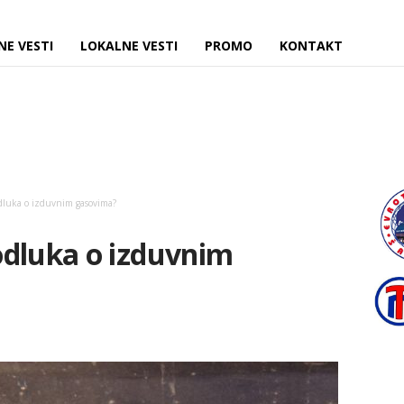
NE VESTI
LOKALNE VESTI
PROMO
KONTAKT
dluka o izduvnim gasovima?
odluka o izduvnim