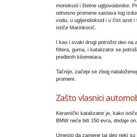
monoksid i štetne ugljovodonike. Pr
odnosno promene sastava tog izduvn
vodu, u ugljendioksid i u čist azot i t
ističe Marinković.
I kao i svaki drugi potrošni deo na
filtera, guma, i katalizator se potro
pređenih kilometara.
Tačnije, začepi se zbog nataloženog
promeni.
Zašto vlasnici automob
Keramički katalizator je, kako istič
BMW neće biti 150 evra, dodaje on
Umesto da zamene taj deo neki su 