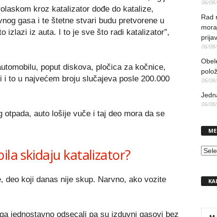
06/08
olaskom kroz katalizator dođe do katalize,
Rad 
og gasa i te štetne stvari budu pretvorene u
mora
o izlazi iz auta. I to je sve što radi katalizator”,
prija
06/08
Obel
 automobilu, poput diskova, pločica za kočnice,
polo
ši i to u najvećem broju slučajeva posle 200.000
06/08
Jedna
06/08
 otpada, auto lošije vuče i taj deo mora da se
ME
ila skidaju katalizator?
MEN
e, deo koji danas nije skup. Narvno, ako vozite
KA
.
ga jednostavno odsecali pa su izduvni gasovi bez