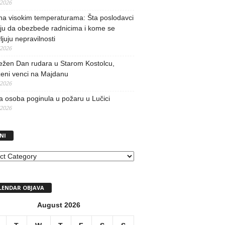
/2026
na visokim temperaturama: Šta poslodavci
ju da obezbede radnicima i kome se
vljuju nepravilnosti
/2026
ežen Dan rudara u Starom Kostolcu,
ženi venci na Majdanu
/2026
 osoba poginula u požaru u Lučici
/2026
NI
I
LENDAR OBJAVA
August 2026