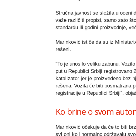
Stručna javnost se složila u oceni 
važe različiti propisi, samo zato št
standardu ili godini proizvodnje, ve
Marinković ističe da su iz Ministart
rešeni.
“To je unosilo veliku zabunu. Vozilo
put u Republici Srbiji registrovan
katalizator jer je proizvedeno bez nj
rešena. Vozila će biti posmatrana
registracije u Republici Srbiji”, obj
Ko brine o svom autom
Marinković očekuje da će to biti b
svi oni koji normalno održavaju svo