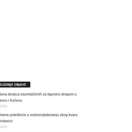
SLEDNJE OBJAVE
ena dvojica osumnjičenih za trgovinu drogom u
evcu i Kučevu
/2026
emene poteškoće u vodosnabdevanju zbog kvara
fostanici
/2026