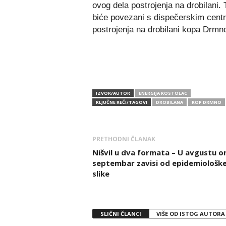
ovog dela postrojenja na drobilani.
biće povezani s dispečerskim centr
postrojenja na drobilani kopa Drmn
IZVOR/AUTOR
ENERGIJA KOSTOLAC
KLJUČNE REČI/TAGOVI
DROBILANA
KOP DRMNO
PRETHODNI ČLANAK
Nišvil u dva formata – U avgustu on
septembar zavisi od epidemiološk
slike
SLIČNI ČLANCI
VIŠE OD ISTOG AUTORA