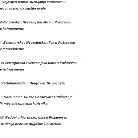
n
Objavljen termin suzbijanja komaraca u
vcu, pčelari da zaštite pčele
Zelengorska i Nevesinjska ulica u Požarevcu
le jednosmerne
on
Zelengorska i Nevesinjska ulica u Požarevcu
le jednosmerne
on
Zelengorska i Nevesinjska ulica u Požarevcu
le jednosmerne
on
Satarašijada u Dragovcu 16. avgusta
on
Komunalne službe Požarevac: Održavanje
h mesta je obaveza korisnika
on
Radovi u Moravskoj ulici u Požarevcu:
strukcija deonice dugačke 700 metara