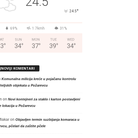
24.5
°
24.5
69%
1.7kmh
31%
AT
SUN
MON
TUE
WED
33
°
34
°
37
°
39
°
34
°
JNOVIJI KOMENTARI
n
Komunalna milicija kreće u pojačanu kontrolu
teljskih objekata u Požarevcu
n
on
Novi kontejneri za staklo i karton postavljeni
e lokacija u Požarevcu
Mlakar
on
Objavljen termin suzbijanja komaraca u
vcu, pčelari da zaštite pčele