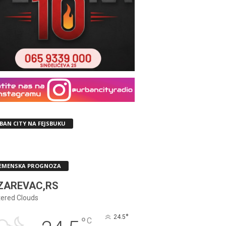
BAN CITY NA FEJSBUKU
EMENSKA PROGNOZA
ZAREVAC,RS
tered Clouds
°
24.5
°
C