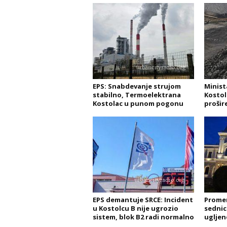
EPS: Snabdevanje strujom
Minist
stabilno, Termoelektrana
Kostol
Kostolac u punom pogonu
prošir
EPS demantuje SRCE: Incident
Promen
u Kostolcu B nije ugrozio
sednic
sistem, blok B2 radi normalno
uglje