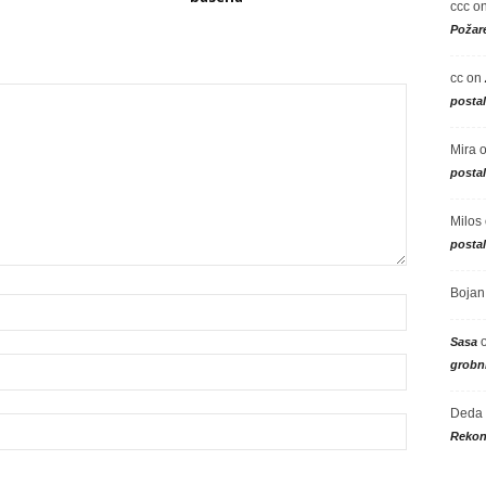
ccc
o
Požare
cc
on
posta
Mira
posta
Milos
posta
Bojan
Sasa
grobni
Deda
Rekon