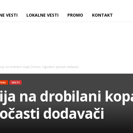
NE VESTI
LOKALNE VESTI
PROMO
KONTAKT
ija na drobilani kopa Drmno: Ugrađeni pločasti dodavači
EVAC
VESTI
ja na drobilani ko
očasti dodavači