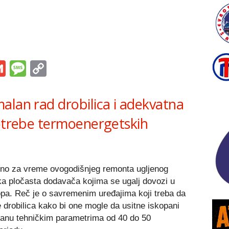
s
tsApp
iber
Gmail
Message
Copy
Link
alan rad drobilica i adekvatna
potrebe termoenergetskih
no za vreme ovogodišnjeg remonta ugljenog
 pločasta dodavača kojima se ugalj dovozi u
kopa. Reč je o savremenim uređajima koji treba da
drobilica kako bi one mogle da usitne iskopani
isanu tehničkim parametrima od 40 do 50