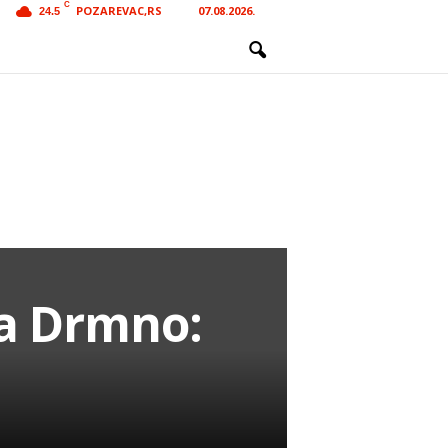
C
POZAREVAC,RS
07.08.2026.
24.5
pa Drmno: