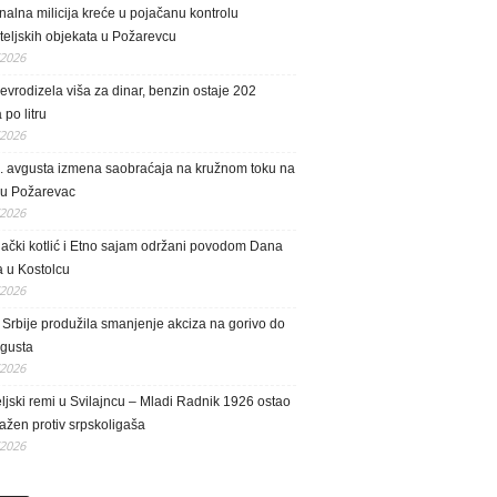
alna milicija kreće u pojačanu kontrolu
teljskih objekata u Požarevcu
/2026
vrodizela viša za dinar, benzin ostaje 202
 po litru
/2026
. avgusta izmena saobraćaja na kružnom toku na
 u Požarevac
/2026
lački kotlić i Etno sajam održani povodom Dana
a u Kostolcu
/2026
Srbije produžila smanjenje akciza na gorivo do
vgusta
/2026
eljski remi u Svilajncu – Mladi Radnik 1926 ostao
ažen protiv srpskoligaša
/2026