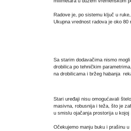
milimetara u dužem vremenskom pe
Radove je, po sistemu ključ u ruke,
Ukupna vrednost radova je oko 80 m
Sa starim dodavačima nismo mogl
drobilica po tehničkim parametrima
na drobilicama i bržeg habanja reka
Stari uređaji nisu omogućavali šte
masivna, robusnija i teža, što je z
u smislu ojačanja prostorija u kojo
Očekujemo manju buku i prašinu u pr