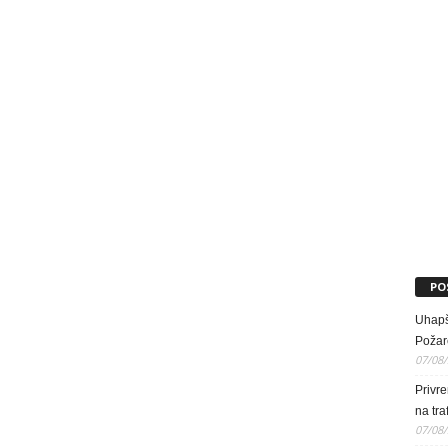
PO
Uhapš
Požar
07/08
Privr
na tra
07/08