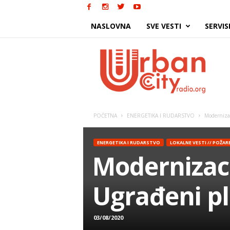
NASLOVNA
SVE VESTI
SERVIS
Urban
City
POČETNA
ENERGETIKA I RUDARSTVO
Modernizac
ENERGETIKA I RUDARSTVO
LOKALNE VESTI // POŽAR
Modernizaci
Ugrađeni pl
03/08/2020