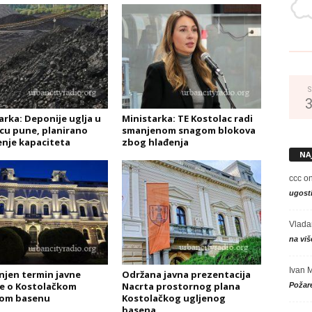
S
arka: Deponije uglja u
Ministarka: TE Kostolac radi
cu pune, planirano
smanjenom snagom blokova
enje kapaciteta
zbog hlađenja
NA
ccc
o
ugosti
Vlada
na viš
Ivan 
jen termin javne
Održana javna prezentacija
e o Kostolačkom
Nacrta prostornog plana
Požare
nom basenu
Kostolačkog ugljenog
basena