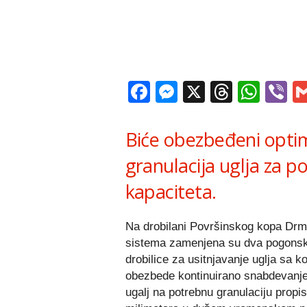
Facebook
Messenger
X
Thread
Wha
V
Biće obezbeđeni optim
granulacija uglja za 
kapaciteta.
Na drobilani Površinskog kopa Drm
sistema zamenjena su dva pogonska
drobilice za usitnjavanje uglja sa 
obezbede kontinuirano snabdevanje 
ugalj na potrebnu granulaciju prop