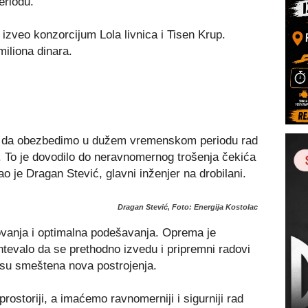
riodu.
 izveo konzorcijum Lola livnica i Tisen Krup.
iliona dinara.
i da obezbedimo u dužem vremenskom periodu rad
. To je dovodilo do neravnomernog trošenja čekića
o je Dragan Stević, glavni inženjer na drobilani.
Dragan Stević, Foto: Energija Kostolac
lovanja i optimalna podešavanja. Oprema je
ahtevalo da se prethodno izvedu i pripremni radovi
j su smeštena nova postrojenja.
ostoriji, a imaćemo ravnomerniji i sigurniji rad