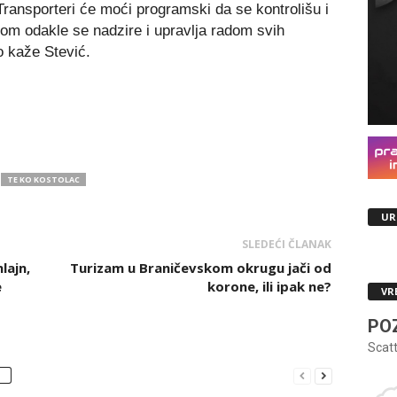
 Transporteri će moći programski da se kontrolišu i
om odakle se nadzire i upravlja radom svih
o kaže Stević.
TE KO KOSTOLAC
UR
SLEDEĆI ČLANAK
lajn,
Turizam u Braničevskom okrugu jači od
e
korone, ili ipak ne?
VR
PO
Scat