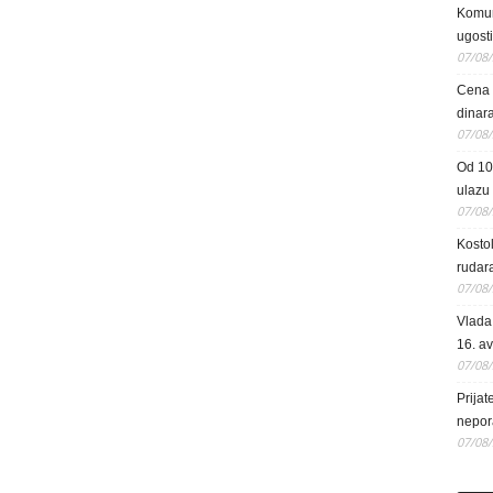
Komun
ugosti
07/08
Cena e
dinara
07/08
Od 10
ulazu
07/08
Kosto
rudar
07/08
Vlada 
16. a
07/08
Prijat
nepor
07/08