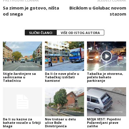
PRETHODNI ČLANAK
SLEDEĆI ČLANAK
Sa zimom je gotovo, ništa
Biciklom u Golubac novom
od snega
stazom
SLIČNI ČLANCI
VIŠE OD ISTOG AUTORA
Stigle žardinjere sa
Da li će nove ploče u
Tabačka je otvorena,
sadnicama u
Tabačkoj izdržati
počelo bahato
Tabačnicu
kamione
parkiranje
Da li su kazne za
Nov trotoar u delu
MOJA VEST: Pojedini
bahate vozače u Srbiji
ulice Bože
Požarevljani prave
blage
Dimitrijevića
zalihe