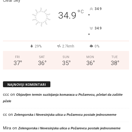
Clear Sky
34.9
°
C
34.9
°
34.9
°
29%
2.7kmh
0%
FRI
SAT
SUN
MON
TUE
37
°
36
°
35
°
36
°
38
°
NAJNOVIJI KOMENTARI
ccc
on
Objavljen termin suzbijanja komaraca u Požarevcu, pčelari da zaštite
pčele
cc
on
Zelengorska i Nevesinjska ulica u Požarevcu postale jednosmerne
Mira
on
Zelengorska i Nevesinjska ulica u Požarevcu postale jednosmerne