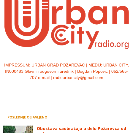
IMPRESSUM:
URBAN GRAD POŽAREVAC | MEDIJ: URBAN CITY,
IN000483 Glavni i odgovorni urednik | Bogdan Popović | 062/565-
707 e-mail | radiourbancity@gmail.com
POSLEDNJE OBJAVLJENO
Obustava saobraćaja u delu Požarevca od