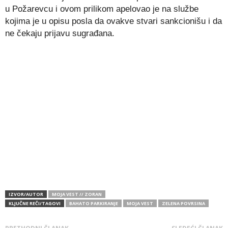
u Požarevcu i ovom prilikom apelovao je na službe
kojima je u opisu posla da ovakve stvari sankcionišu i da
ne čekaju prijavu sugrađana.
IZVOR/AUTOR
MOJA VEST // ZORAN
KLJUČNE REČI/TAGOVI
BAHATO PARKIRANJE
MOJA VEST
ZELENA POVRSINA