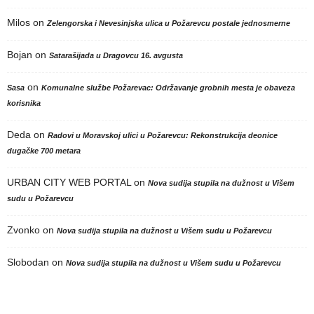
Milos
on
Zelengorska i Nevesinjska ulica u Požarevcu postale jednosmerne
Bojan
on
Satarašijada u Dragovcu 16. avgusta
on
Sasa
Komunalne službe Požarevac: Održavanje grobnih mesta je obaveza
korisnika
Deda
on
Radovi u Moravskoj ulici u Požarevcu: Rekonstrukcija deonice
dugačke 700 metara
URBAN CITY WEB PORTAL
on
Nova sudija stupila na dužnost u Višem
sudu u Požarevcu
Zvonko
on
Nova sudija stupila na dužnost u Višem sudu u Požarevcu
Slobodan
on
Nova sudija stupila na dužnost u Višem sudu u Požarevcu