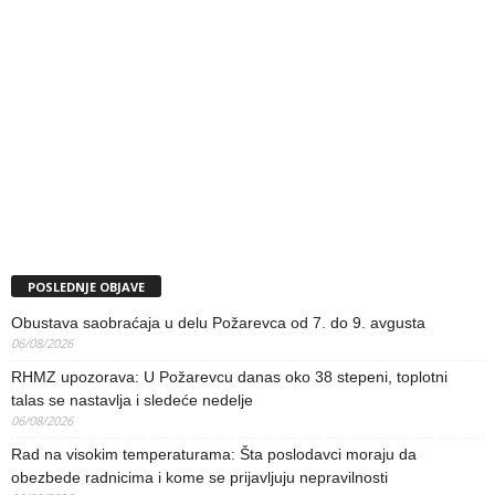
POSLEDNJE OBJAVE
Obustava saobraćaja u delu Požarevca od 7. do 9. avgusta
06/08/2026
RHMZ upozorava: U Požarevcu danas oko 38 stepeni, toplotni
talas se nastavlja i sledeće nedelje
06/08/2026
Rad na visokim temperaturama: Šta poslodavci moraju da
obezbede radnicima i kome se prijavljuju nepravilnosti