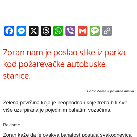
Facebook
Messenger
X
Threads
WhatsApp
Viber
Gmail
Messag
Copy
Link
Zoran nam je poslao slike iz parka
kod požarevačke autobuske
stanice.
Foto: Zoran // privatna arhiva
Zelena površina koja je neophodna i koje treba biti sve
više uzurpirana je pojedinim bahatim vozačima.
Reklame
Zoran kaže da je ovakva bahatost postala svakodnevica