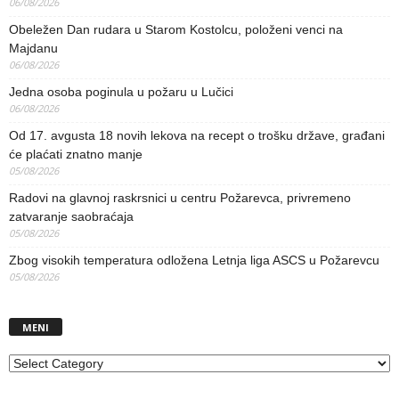
06/08/2026
Obeležen Dan rudara u Starom Kostolcu, položeni venci na
Majdanu
06/08/2026
Jedna osoba poginula u požaru u Lučici
06/08/2026
Od 17. avgusta 18 novih lekova na recept o trošku države, građani
će plaćati znatno manje
05/08/2026
Radovi na glavnoj raskrsnici u centru Požarevca, privremeno
zatvaranje saobraćaja
05/08/2026
Zbog visokih temperatura odložena Letnja liga ASCS u Požarevcu
05/08/2026
MENI
MENI