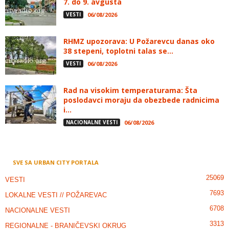
7. do 9. avgusta
VESTI
06/08/2026
RHMZ upozorava: U Požarevcu danas oko
38 stepeni, toplotni talas se...
VESTI
06/08/2026
Rad na visokim temperaturama: Šta
poslodavci moraju da obezbede radnicima
i...
NACIONALNE VESTI
06/08/2026
SVE SA URBAN CITY PORTALA
25069
VESTI
7693
LOKALNE VESTI // POŽAREVAC
6708
NACIONALNE VESTI
3313
REGIONALNE - BRANIČEVSKI OKRUG