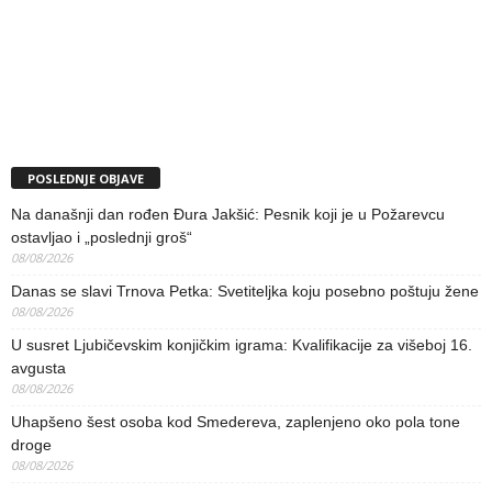
POSLEDNJE OBJAVE
Na današnji dan rođen Đura Jakšić: Pesnik koji je u Požarevcu
ostavljao i „poslednji groš“
08/08/2026
Danas se slavi Trnova Petka: Svetiteljka koju posebno poštuju žene
08/08/2026
U susret Ljubičevskim konjičkim igrama: Kvalifikacije za višeboj 16.
avgusta
08/08/2026
Uhapšeno šest osoba kod Smedereva, zaplenjeno oko pola tone
droge
08/08/2026