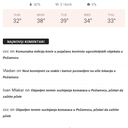
42%
5.1kmh
0%
SUN
MON
TUE
WED
THU
32
°
38
°
39
°
34
°
33
°
NAJNOVIJI KOMENTARI
ccc
on
Komunalna milicija kreće u pojačanu kontrolu ugostiteljskih objekata u
Požarevcu
Vladan
on
Novi kontejneri za staklo i karton postavljeni na više lokacija u
Požarevcu
Ivan Mlakar
on
Objavljen termin suzbijanja komaraca u Požarevcu, pčelari da
zaštite pčele
ccc
on
Objavljen termin suzbijanja komaraca u Požarevcu, pčelari da zaštite
pčele