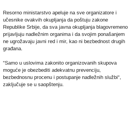
Resorno ministarstvo apeluje na sve organizatore i
učesnike ovakvih okupljanja da poštuju zakone
Republike Srbije, da sva javna okupljanja blagovremeno
prijavljuju nadležnim organima i da svojim ponašanjem
ne ugrožavaju javni red i mir, kao ni bezbednost drugih
građana.
“Samo u uslovima zakonito organizovanih skupova
moguće je obezbediti adekvatnu prevenciju,
bezbednosnu procenu i postupanje nadležnih službi“,
zaključuje se u saopštenju.