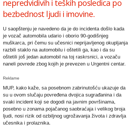
nepredvidivih i teških posledica po
bezbednost ljudi i imovine.
U saopštenju je navedeno da je do incidenta došlo kada
je vozač automobila udario i oborio 90-godišnjeg
muškarca, pri čemu su učesnici neprijavljenog okupljanja
razbili staklo na automobilu i oštetili ga, kao i da su
oštetili još jedan automobil na toj raskrsnici, a vozaču
naneli povrede zbog kojih je prevezen u Urgentni centar.
Reklame
MUP, kako kaže, sa posebnom zabrinutošću ukazuje da
su u ovom slučaju povređena dvojica sugrađanina i da
svaki incident koji se dogodi na javnim površinama,
posebno u zonama pojačanog saobraćaja i velikog broja
ljudi, nosi rizik od ozbiljnog ugrožavanja života i zdravlja
učesnika i prolaznika.