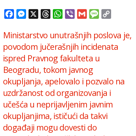
Facebook
Messenger
X
Threads
WhatsApp
Viber
Gmail
Messag
Copy
Link
Ministarstvo unutrašnjih poslova je,
povodom jučerašnjih incidenata
ispred Pravnog fakulteta u
Beogradu, tokom javnog
okupljanja, apelovalo i pozvalo na
uzdržanost od organizovanja i
učešća u neprijavljenim javnim
okupljanjima, ističući da takvi
događaji mogu dovesti do