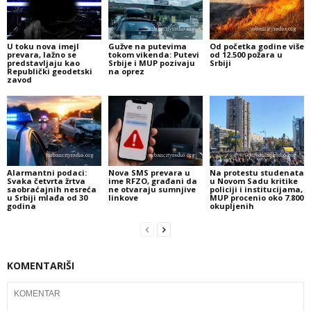
U toku nova imejl
Gužve na putevima
Od početka godine više
prevara, lažno se
tokom vikenda: Putevi
od 12.500 požara u
predstavljaju kao
Srbije i MUP pozivaju
Srbiji
Republički geodetski
na oprez
zavod
Alarmantni podaci:
Nova SMS prevara u
Na protestu studenata
Svaka četvrta žrtva
ime RFZO, građani da
u Novom Sadu kritike
saobraćajnih nesreća
ne otvaraju sumnjive
policiji i institucijama,
u Srbiji mlađa od 30
linkove
MUP procenio oko 7.800
godina
okupljenih
KOMENTARIŠI