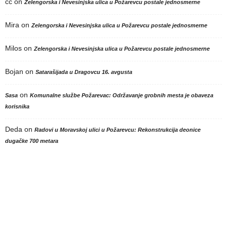
cc
on
Zelengorska i Nevesinjska ulica u Požarevcu postale jednosmerne
Mira
on
Zelengorska i Nevesinjska ulica u Požarevcu postale jednosmerne
Milos
on
Zelengorska i Nevesinjska ulica u Požarevcu postale jednosmerne
Bojan
on
Satarašijada u Dragovcu 16. avgusta
on
Sasa
Komunalne službe Požarevac: Održavanje grobnih mesta je obaveza
korisnika
Deda
on
Radovi u Moravskoj ulici u Požarevcu: Rekonstrukcija deonice
dugačke 700 metara