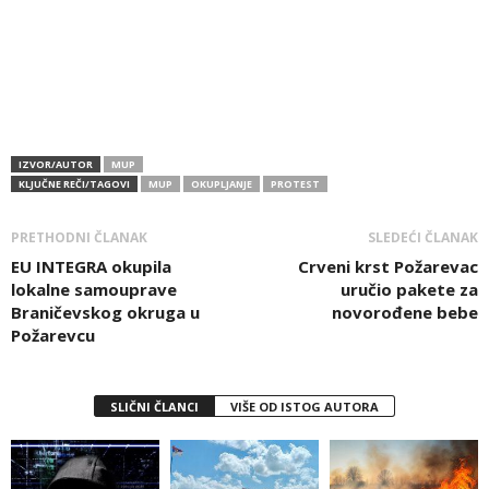
IZVOR/AUTOR
MUP
KLJUČNE REČI/TAGOVI
MUP
OKUPLJANJE
PROTEST
PRETHODNI ČLANAK
SLEDEĆI ČLANAK
EU INTEGRA okupila
Crveni krst Požarevac
lokalne samouprave
uručio pakete za
Braničevskog okruga u
novorođene bebe
Požarevcu
SLIČNI ČLANCI
VIŠE OD ISTOG AUTORA