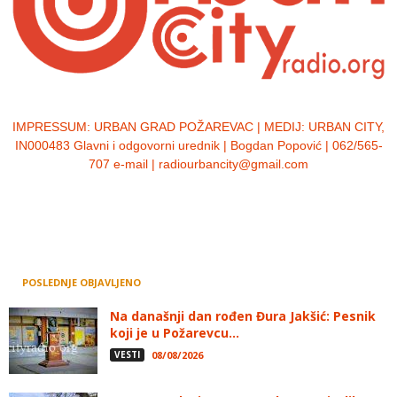
IMPRESSUM:
URBAN GRAD POŽAREVAC | MEDIJ: URBAN CITY,
IN000483 Glavni i odgovorni urednik | Bogdan Popović | 062/565-
707 e-mail | radiourbancity@gmail.com
POSLEDNJE OBJAVLJENO
Na današnji dan rođen Đura Jakšić: Pesnik
koji je u Požarevcu...
VESTI
08/08/2026