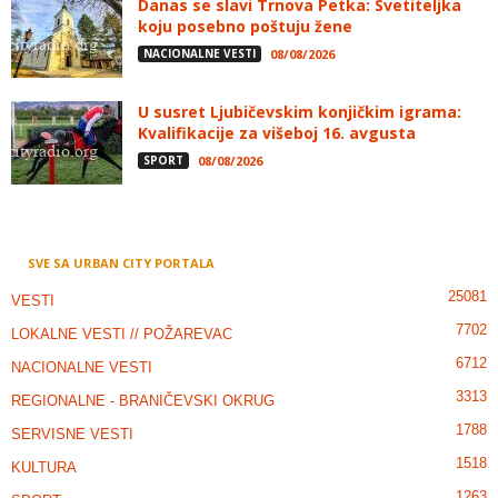
Danas se slavi Trnova Petka: Svetiteljka
koju posebno poštuju žene
NACIONALNE VESTI
08/08/2026
U susret Ljubičevskim konjičkim igrama:
Kvalifikacije za višeboj 16. avgusta
SPORT
08/08/2026
SVE SA URBAN CITY PORTALA
25081
VESTI
7702
LOKALNE VESTI // POŽAREVAC
6712
NACIONALNE VESTI
3313
REGIONALNE - BRANIČEVSKI OKRUG
1788
SERVISNE VESTI
1518
KULTURA
1263