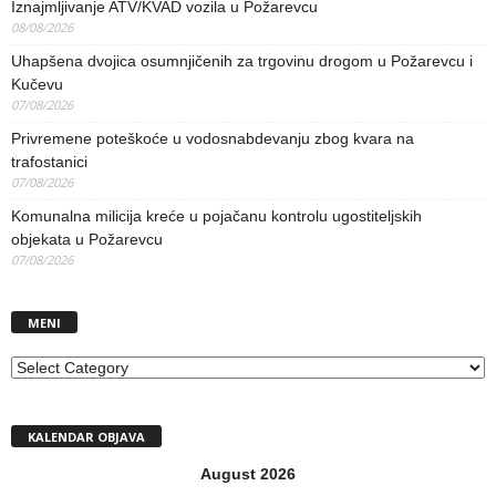
Iznajmljivanje ATV/KVAD vozila u Požarevcu
08/08/2026
Uhapšena dvojica osumnjičenih za trgovinu drogom u Požarevcu i
Kučevu
07/08/2026
Privremene poteškoće u vodosnabdevanju zbog kvara na
trafostanici
07/08/2026
Komunalna milicija kreće u pojačanu kontrolu ugostiteljskih
objekata u Požarevcu
07/08/2026
MENI
MENI
KALENDAR OBJAVA
August 2026