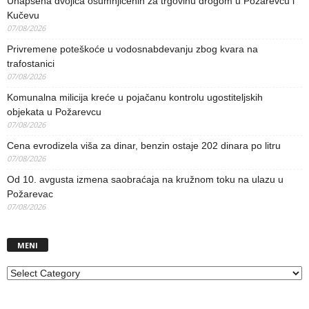
Uhapšena dvojica osumnjičenih za trgovinu drogom u Požarevcu i
Kučevu
07/08/2026
Privremene poteškoće u vodosnabdevanju zbog kvara na
trafostanici
07/08/2026
Komunalna milicija kreće u pojačanu kontrolu ugostiteljskih
objekata u Požarevcu
07/08/2026
Cena evrodizela viša za dinar, benzin ostaje 202 dinara po litru
07/08/2026
Od 10. avgusta izmena saobraćaja na kružnom toku na ulazu u
Požarevac
07/08/2026
MENI
MENI