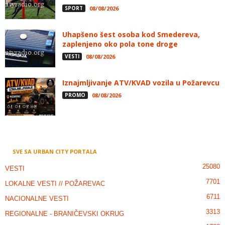
SPORT
08/08/2026
Uhapšeno šest osoba kod Smedereva,
zaplenjeno oko pola tone droge
VESTI
08/08/2026
Iznajmljivanje ATV/KVAD vozila u Požarevcu
PROMO
08/08/2026
SVE SA URBAN CITY PORTALA
25080
VESTI
7701
LOKALNE VESTI // POŽAREVAC
6711
NACIONALNE VESTI
3313
REGIONALNE - BRANIČEVSKI OKRUG