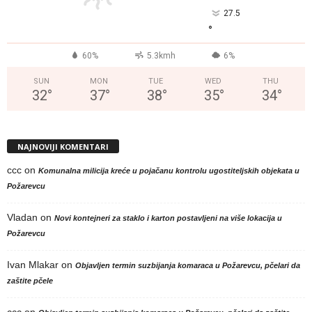
27.5
°
60%
5.3kmh
6%
SUN
MON
TUE
WED
THU
32
°
37
°
38
°
35
°
34
°
NAJNOVIJI KOMENTARI
ccc
on
Komunalna milicija kreće u pojačanu kontrolu ugostiteljskih objekata u
Požarevcu
Vladan
on
Novi kontejneri za staklo i karton postavljeni na više lokacija u
Požarevcu
Ivan Mlakar
on
Objavljen termin suzbijanja komaraca u Požarevcu, pčelari da
zaštite pčele
ccc
on