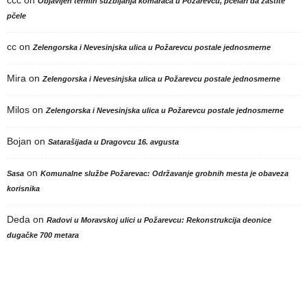
Objavljen termin suzbijanja komaraca u Požarevcu, pčelari da zaštite
pčele
cc
on
Zelengorska i Nevesinjska ulica u Požarevcu postale jednosmerne
Mira
on
Zelengorska i Nevesinjska ulica u Požarevcu postale jednosmerne
Milos
on
Zelengorska i Nevesinjska ulica u Požarevcu postale jednosmerne
Bojan
on
Satarašijada u Dragovcu 16. avgusta
on
Sasa
Komunalne službe Požarevac: Održavanje grobnih mesta je obaveza
korisnika
Deda
on
Radovi u Moravskoj ulici u Požarevcu: Rekonstrukcija deonice
dugačke 700 metara