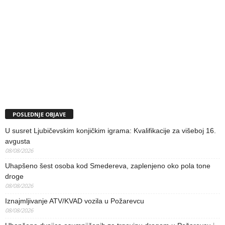
POSLEDNJE OBJAVE
U susret Ljubičevskim konjičkim igrama: Kvalifikacije za višeboj 16.
avgusta
08/08/2026
Uhapšeno šest osoba kod Smedereva, zaplenjeno oko pola tone
droge
08/08/2026
Iznajmljivanje ATV/KVAD vozila u Požarevcu
08/08/2026