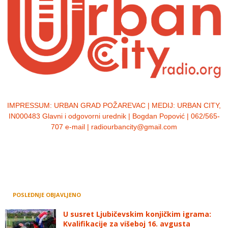
IMPRESSUM:
URBAN GRAD POŽAREVAC | MEDIJ: URBAN CITY,
IN000483 Glavni i odgovorni urednik | Bogdan Popović | 062/565-
707 e-mail | radiourbancity@gmail.com
POSLEDNJE OBJAVLJENO
U susret Ljubičevskim konjičkim igrama:
Kvalifikacije za višeboj 16. avgusta