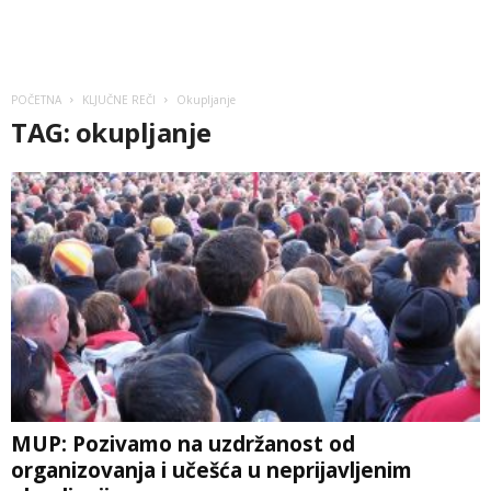
POČETNA
KLJUČNE REČI
Okupljanje
TAG: okupljanje
MUP: Pozivamo na uzdržanost od
organizovanja i učešća u neprijavljenim