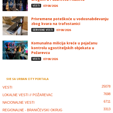
VESTI
07/08/2026
Privremene poteškoće u vodosnabdevanju
zbog kvara na trafostanici
SERVISNE VESTI
07/08/2026
Komunalna milicija kreće u pojačanu
kontrolu ugostiteljskih objekata u
Požarevcu
VESTI
07/08/2026
SVE SA URBAN CITY PORTALA
25078
VESTI
7698
LOKALNE VESTI // POŽAREVAC
6711
NACIONALNE VESTI
3313
REGIONALNE - BRANIČEVSKI OKRUG