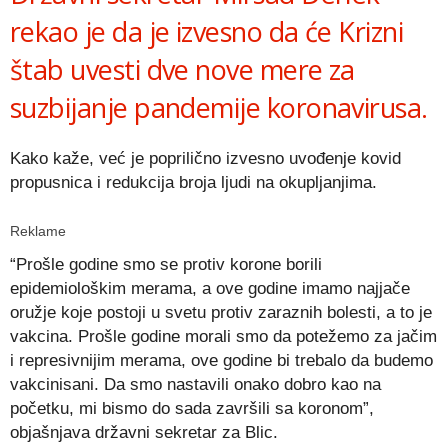
rekao je da je izvesno da će Krizni
štab uvesti dve nove mere za
suzbijanje pandemije koronavirusa.
Kako kaže, već je poprilično izvesno uvođenje kovid
propusnica i redukcija broja ljudi na okupljanjima.
Reklame
“Prošle godine smo se protiv korone borili
epidemiološkim merama, a ove godine imamo najjače
oružje koje postoji u svetu protiv zaraznih bolesti, a to je
vakcina. Prošle godine morali smo da potežemo za jačim
i represivnijim merama, ove godine bi trebalo da budemo
vakcinisani. Da smo nastavili onako dobro kao na
početku, mi bismo do sada završili sa koronom”,
objašnjava državni sekretar za Blic.