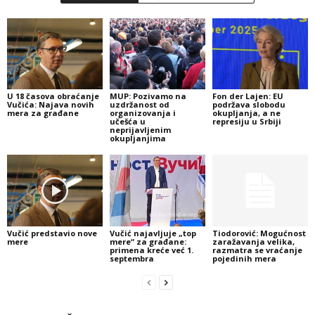
U 18 časova obraćanje
MUP: Pozivamo na
Fon der Lajen: EU
Vučića: Najava novih
uzdržanost od
podržava slobodu
mera za građane
organizovanja i
okupljanja, a ne
učešća u
represiju u Srbiji
neprijavljenim
okupljanjima
Vučić predstavio nove
Vučić najavljuje „top
Tiodorović: Mogućnost
mere
mere“ za građane:
zaražavanja velika,
primena kreće već 1.
razmatra se vraćanje
septembra
pojedinih mera