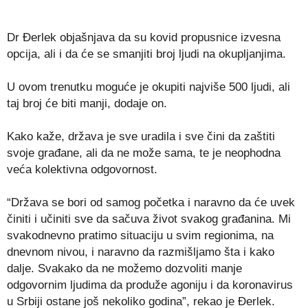
Dr Đerlek objašnjava da su kovid propusnice izvesna
opcija, ali i da će se smanjiti broj ljudi na okupljanjima.
U ovom trenutku moguće je okupiti najviše 500 ljudi, ali
taj broj će biti manji, dodaje on.
Kako kaže, država je sve uradila i sve čini da zaštiti
svoje građane, ali da ne može sama, te je neophodna
veća kolektivna odgovornost.
“Država se bori od samog početka i naravno da će uvek
činiti i učiniti sve da sačuva život svakog građanina. Mi
svakodnevno pratimo situaciju u svim regionima, na
dnevnom nivou, i naravno da razmišljamo šta i kako
dalje. Svakako da ne možemo dozvoliti manje
odgovornim ljudima da produže agoniju i da koronavirus
u Srbiji ostane još nekoliko godina”, rekao je Đerlek.