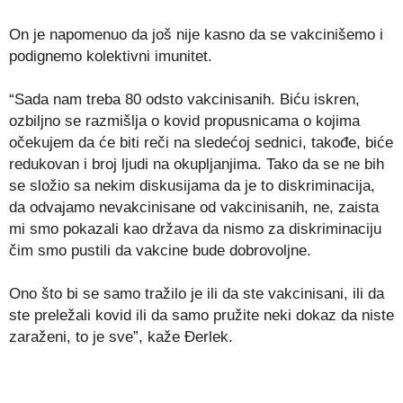
On je napomenuo da još nije kasno da se vakcinišemo i
podignemo kolektivni imunitet.
“Sada nam treba 80 odsto vakcinisanih. Biću iskren,
ozbiljno se razmišlja o kovid propusnicama o kojima
očekujem da će biti reči na sledećoj sednici, takođe, biće
redukovan i broj ljudi na okupljanjima. Tako da se ne bih
se složio sa nekim diskusijama da je to diskriminacija,
da odvajamo nevakcinisane od vakcinisanih, ne, zaista
mi smo pokazali kao država da nismo za diskriminaciju
čim smo pustili da vakcine bude dobrovoljne.
Ono što bi se samo tražilo je ili da ste vakcinisani, ili da
ste preležali kovid ili da samo pružite neki dokaz da niste
zaraženi, to je sve”, kaže Đerlek.