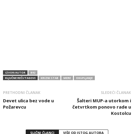
IZVOR/AUTOR
B92
KLJUČNE REČI/TAGOVI
KRIZNI STAB
MERE
OKUPLJANJE
PRETHODNI ČLANAK
SLEDEĆI ČLANAK
Devet ulica bez vode u
Šalteri MUP-a utorkom i
Požarevcu
četvrtkom ponovo rade u
Kostolcu
SLIČNI ČLANCI
VIŠE OD ISTOG AUTORA