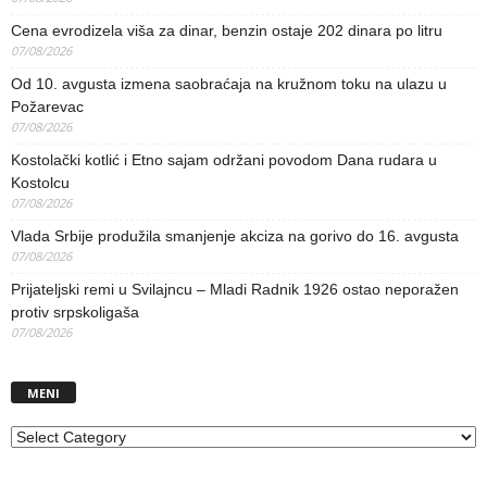
Cena evrodizela viša za dinar, benzin ostaje 202 dinara po litru
07/08/2026
Od 10. avgusta izmena saobraćaja na kružnom toku na ulazu u
Požarevac
07/08/2026
Kostolački kotlić i Etno sajam održani povodom Dana rudara u
Kostolcu
07/08/2026
Vlada Srbije produžila smanjenje akciza na gorivo do 16. avgusta
07/08/2026
Prijateljski remi u Svilajncu – Mladi Radnik 1926 ostao neporažen
protiv srpskoligaša
07/08/2026
MENI
MENI