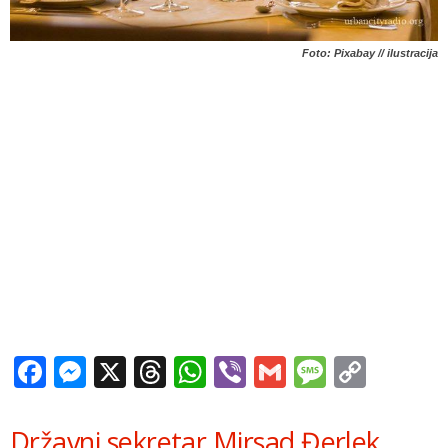
Foto: Pixabay // ilustracija
Facebook
Messenger
X
Threads
WhatsApp
Viber
Gmail
Messag
Copy
Link
Državni sekretar Mirsad Đerlek