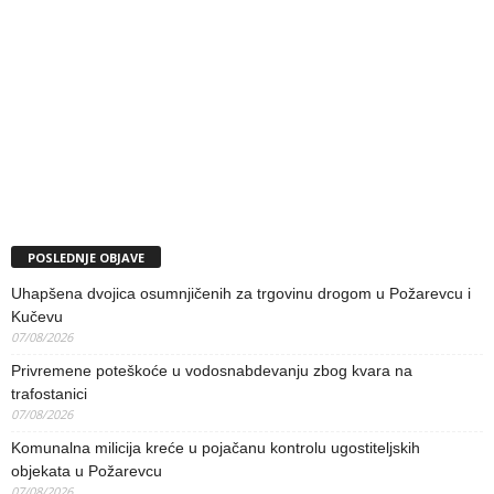
POSLEDNJE OBJAVE
Uhapšena dvojica osumnjičenih za trgovinu drogom u Požarevcu i
Kučevu
07/08/2026
Privremene poteškoće u vodosnabdevanju zbog kvara na
trafostanici
07/08/2026
Komunalna milicija kreće u pojačanu kontrolu ugostiteljskih
objekata u Požarevcu
07/08/2026