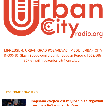
IMPRESSUM:
URBAN GRAD POŽAREVAC | MEDIJ: URBAN CITY,
IN000483 Glavni i odgovorni urednik | Bogdan Popović | 062/565-
707 e-mail | radiourbancity@gmail.com
POSLEDNJE OBJAVLJENO
Uhapšena dvojica osumnjičenih za trgovinu
drogom u Požarevcu i Kučevu