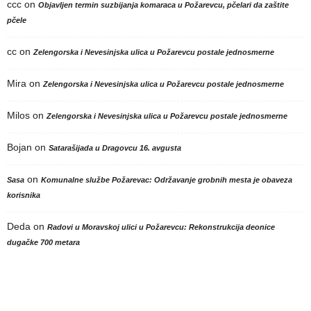
ccc
on
Objavljen termin suzbijanja komaraca u Požarevcu, pčelari da zaštite
pčele
cc
on
Zelengorska i Nevesinjska ulica u Požarevcu postale jednosmerne
Mira
on
Zelengorska i Nevesinjska ulica u Požarevcu postale jednosmerne
Milos
on
Zelengorska i Nevesinjska ulica u Požarevcu postale jednosmerne
Bojan
on
Satarašijada u Dragovcu 16. avgusta
on
Sasa
Komunalne službe Požarevac: Održavanje grobnih mesta je obaveza
korisnika
Deda
on
Radovi u Moravskoj ulici u Požarevcu: Rekonstrukcija deonice
dugačke 700 metara