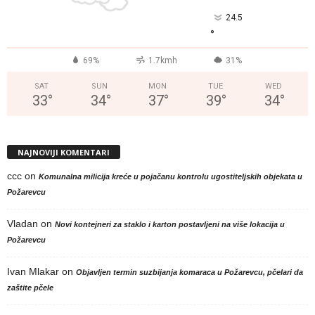
24.5
°
69%
1.7kmh
31%
SAT
SUN
MON
TUE
WED
33
°
34
°
37
°
39
°
34
°
NAJNOVIJI KOMENTARI
ccc
on
Komunalna milicija kreće u pojačanu kontrolu ugostiteljskih objekata u
Požarevcu
Vladan
on
Novi kontejneri za staklo i karton postavljeni na više lokacija u
Požarevcu
Ivan Mlakar
on
Objavljen termin suzbijanja komaraca u Požarevcu, pčelari da
zaštite pčele