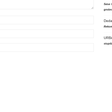
Sasa
grobni
Ded
Rekon
URB
stupi