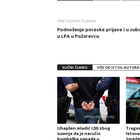
PRETHODNI ČLANAK
Podnošenje poreske prijave i u sub
u LPA u Požarevcu
SLIČNI ČLANCI
VIŠE OD ISTOG AUTORA
Uhapšen mladić (20) zbog
Traged
sumnje da je naručio
letovan
bombaške napade u
Smeder