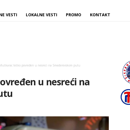
NE VESTI
LOKALNE VESTI
PROMO
KONTAKT
Muškarac teško povređen u nesreći na Smederevskom putu
ovređen u nesreći na
utu