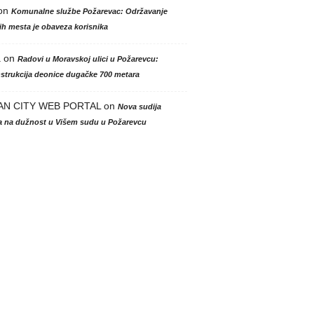
on
Komunalne službe Požarevac: Održavanje
h mesta je obaveza korisnika
a
on
Radovi u Moravskoj ulici u Požarevcu:
strukcija deonice dugačke 700 metara
AN CITY WEB PORTAL
on
Nova sudija
la na dužnost u Višem sudu u Požarevcu