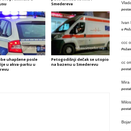
Vlad
usu
Smedereva
postav
Ivan
u Poža
ccc
o
Požare
obe uhapšene posle
Petogodišnji dečak se utopio
cc
o
ije u akva-parku u
na bazenu u Smederevu
revu
posta
Mira
posta
Milos
posta
Boja