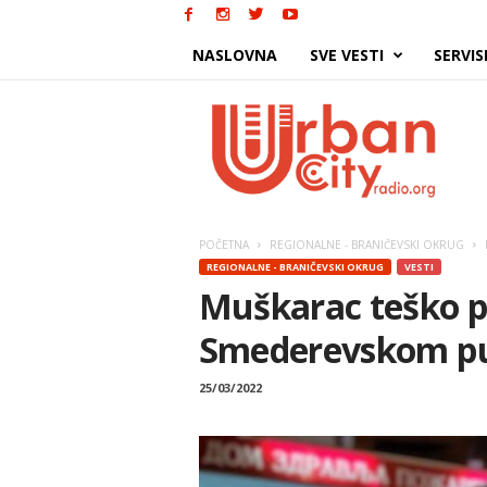
NASLOVNA
SVE VESTI
SERVIS
Urban
City
POČETNA
REGIONALNE - BRANIČEVSKI OKRUG
REGIONALNE - BRANIČEVSKI OKRUG
VESTI
Muškarac teško p
Smederevskom p
25/03/2022