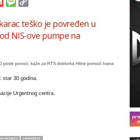
s
tsApp
iber
Gmail
Message
Copy
Link
karac teško je povređen u
 kod NIS-ove pumpe na
0 posle ponoći, kaže za RTS doktorka Hitne pomoći Ivana
 star 30 godina.
acije Urgentnog centra.
NA NESREĆA
SMEDEREVO