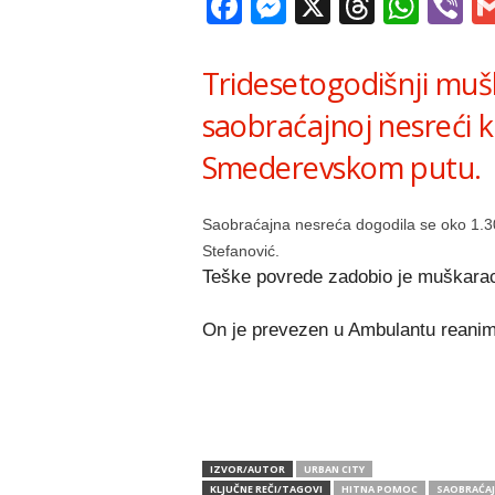
Facebook
Messenger
X
Thread
Wha
V
Tridesetogodišnji muš
saobraćajnoj nesreći
Smederevskom putu.
Saobraćajna nesreća dogodila se oko 1.3
Stefanović.
Teške povrede zadobio je muškarac
On je prevezen u Ambulantu reanim
IZVOR/AUTOR
URBAN CITY
KLJUČNE REČI/TAGOVI
HITNA POMOC
SAOBRAĆAJ