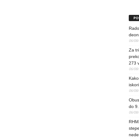
PO
Rado
deoni
06/08
Za tr
preko
273 
06/08
Kako 
iskori
06/08
Obus
do 9.
06/08
RHMZ
stepe
nedel