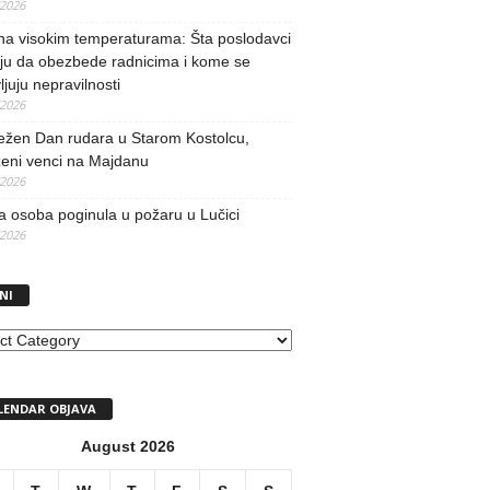
/2026
na visokim temperaturama: Šta poslodavci
ju da obezbede radnicima i kome se
vljuju nepravilnosti
/2026
ežen Dan rudara u Starom Kostolcu,
ženi venci na Majdanu
/2026
 osoba poginula u požaru u Lučici
/2026
NI
I
LENDAR OBJAVA
August 2026