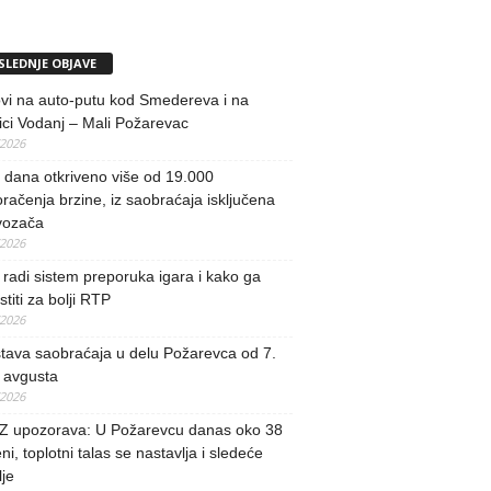
SLEDNJE OBJAVE
vi na auto-putu kod Smedereva i na
ci Vodanj – Mali Požarevac
/2026
i dana otkriveno više od 19.000
račenja brzine, iz saobraćaja isključena
vozača
/2026
radi sistem preporuka igara i kako ga
stiti za bolji RTP
/2026
tava saobraćaja u delu Požarevca od 7.
 avgusta
/2026
 upozorava: U Požarevcu danas oko 38
ni, toplotni talas se nastavlja i sledeće
je