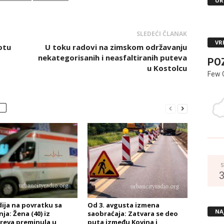
UR
SLEDEĆI ČLANAK
VR
otu
U toku radovi na zimskom održavanju
nekategorisanih i neasfaltiranih puteva
PO
u Kostolcu
Few 
S
ija na povratku sa
Od 3. avgusta izmena
NA
ja: Žena (40) iz
saobraćaja: Zatvara se deo
eva preminula u
puta između Kovina i