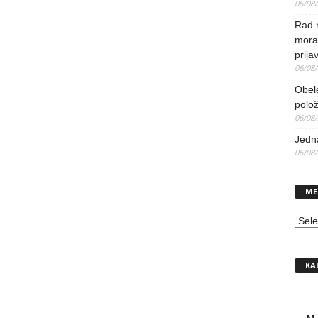
06/08
Rad 
mora
prija
06/08
Obel
polo
06/08
Jedna
06/08
ME
MEN
KA