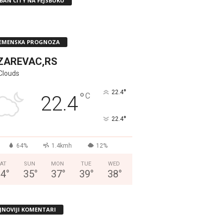
BAN CITY NA FEJSBUKU
EMENSKA PROGNOZA
ZAREVAC,RS
Clouds
°
22.4
°
C
22.4
°
22.4
64%
1.4kmh
12%
AT
SUN
MON
TUE
WED
34
°
35
°
37
°
39
°
38
°
JNOVIJI KOMENTARI