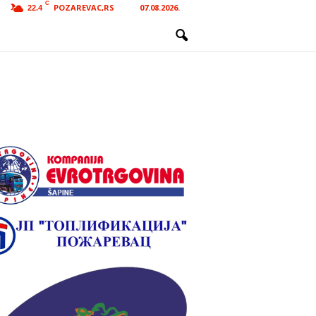
C
POZAREVAC,RS
07.08.2026.
22.4