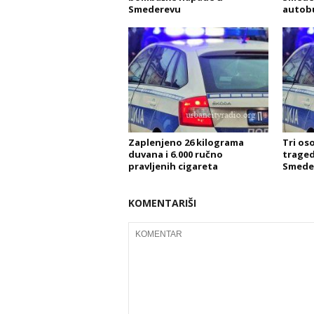
Smederevu
autob
Zaplenjeno 26 kilograma
Tri os
duvana i 6.000 ručno
traged
pravljenih cigareta
Smede
KOMENTARIŠI