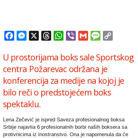
Facebook
Messenger
X
Threads
WhatsApp
Viber
Gmail
Messag
Copy
Link
U prostorijama boks sale Sportskog
centra Požarevac održana je
konferencija za medije na kojoj je
bilo reči o predstojećem boks
spektaklu.
Lena Zečević je ispred Saveza profesionalnog boksa
Srbije najavlia 6 profesionalnih borbi naših boksera sa
protivnicima iz inostranstvo. Ona je napomenula da će