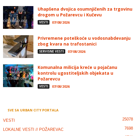
Uhapšena dvojica osumnjičenih za trgovinu
drogom u Požarevcu i Kučevu
VESTI
07/08/2026
Privremene poteškoće u vodosnabdevanju
zbog kvara na trafostanici
SERVISNE VESTI
07/08/2026
Komunalna milicija kreće u pojačanu
kontrolu ugostiteljskih objekata u
Požarevcu
VESTI
07/08/2026
SVE SA URBAN CITY PORTALA
25078
VESTI
7698
LOKALNE VESTI // POŽAREVAC