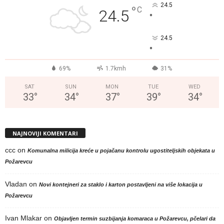
24.5
°
C
24.5
°
24.5
°
69%
1.7kmh
31%
SAT
SUN
MON
TUE
WED
33
°
34
°
37
°
39
°
34
°
NAJNOVIJI KOMENTARI
ccc
on
Komunalna milicija kreće u pojačanu kontrolu ugostiteljskih objekata u
Požarevcu
Vladan
on
Novi kontejneri za staklo i karton postavljeni na više lokacija u
Požarevcu
Ivan Mlakar
on
Objavljen termin suzbijanja komaraca u Požarevcu, pčelari da