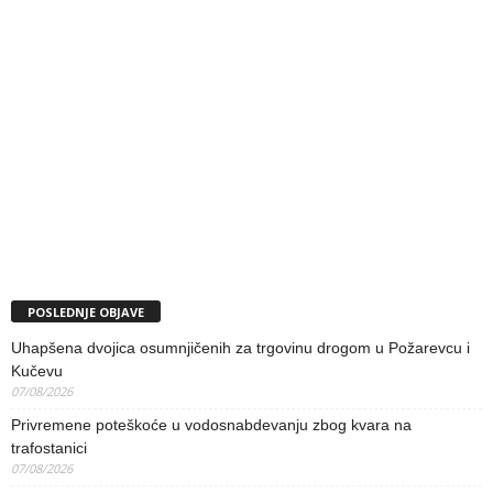
POSLEDNJE OBJAVE
Uhapšena dvojica osumnjičenih za trgovinu drogom u Požarevcu i
Kučevu
07/08/2026
Privremene poteškoće u vodosnabdevanju zbog kvara na
trafostanici
07/08/2026