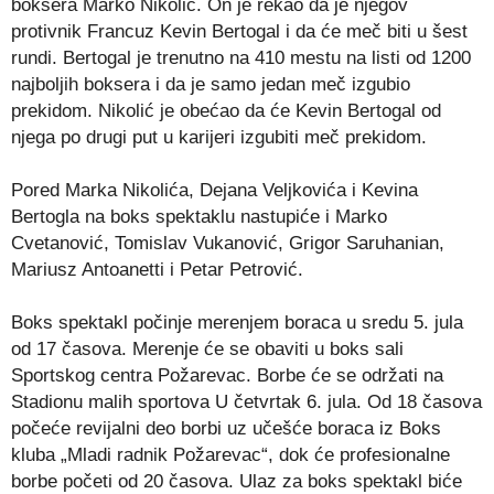
boksera Marko Nikolić. On je rekao da je njegov
protivnik Francuz Kevin Bertogal i da će meč biti u šest
rundi. Bertogal je trenutno na 410 mestu na listi od 1200
najboljih boksera i da je samo jedan meč izgubio
prekidom. Nikolić je obećao da će Kevin Bertogal od
njega po drugi put u karijeri izgubiti meč prekidom.
Pored Marka Nikolića, Dejana Veljkovića i Kevina
Bertogla na boks spektaklu nastupiće i Marko
Cvetanović, Tomislav Vukanović, Grigor Saruhanian,
Mariusz Antoanetti i Petar Petrović.
Boks spektakl počinje merenjem boraca u sredu 5. jula
od 17 časova. Merenje će se obaviti u boks sali
Sportskog centra Požarevac. Borbe će se održati na
Stadionu malih sportova U četvrtak 6. jula. Od 18 časova
počeće revijalni deo borbi uz učešće boraca iz Boks
kluba „Mladi radnik Požarevac“, dok će profesionalne
borbe početi od 20 časova. Ulaz za boks spektakl biće