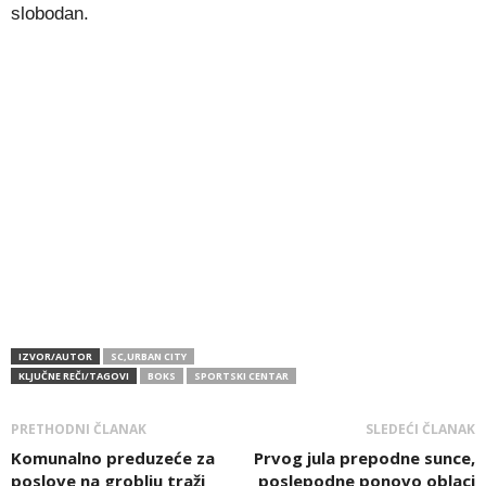
slobodan.
IZVOR/AUTOR
SC,URBAN CITY
KLJUČNE REČI/TAGOVI
BOKS
SPORTSKI CENTAR
PRETHODNI ČLANAK
SLEDEĆI ČLANAK
Komunalno preduzeće za
Prvog jula prepodne sunce,
poslove na groblju traži
poslepodne ponovo oblaci