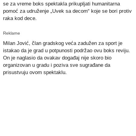
se za vreme boks spektakla prikupljati humanitarna
pomoć za udruženje „Uvek sa decom“ koje se bori protiv
raka kod dece.
Reklame
Milan Jović, član gradskog veća zadužen za sport je
istakao da je grad u potpunosti podržao ovu boks reviju.
On je naglasio da ovakav događaj nije skoro bio
organizovan u gradu i poziva sve sugrađane da
prisustvuju ovom spektaklu.