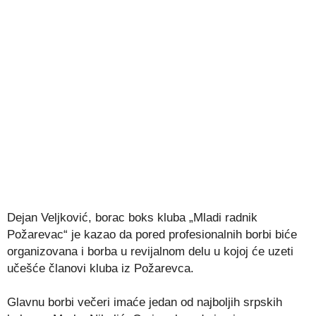
Dejan Veljković, borac boks kluba „Mladi radnik
Požarevac“ je kazao da pored profesionalnih borbi biće
organizovana i borba u revijalnom delu u kojoj će uzeti
učešće članovi kluba iz Požarevca.
Glavnu borbi večeri imaće jedan od najboljih srpskih