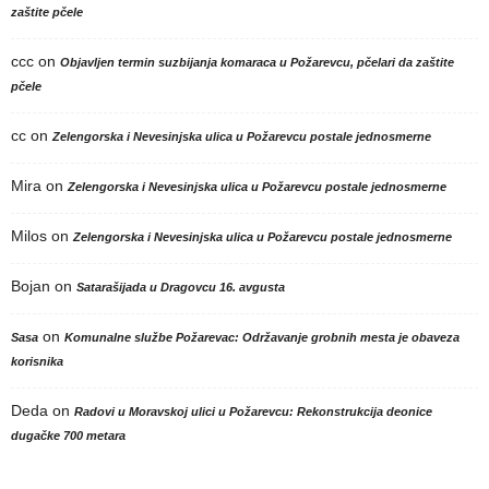
zaštite pčele
ccc
on
Objavljen termin suzbijanja komaraca u Požarevcu, pčelari da zaštite
pčele
cc
on
Zelengorska i Nevesinjska ulica u Požarevcu postale jednosmerne
Mira
on
Zelengorska i Nevesinjska ulica u Požarevcu postale jednosmerne
Milos
on
Zelengorska i Nevesinjska ulica u Požarevcu postale jednosmerne
Bojan
on
Satarašijada u Dragovcu 16. avgusta
on
Sasa
Komunalne službe Požarevac: Održavanje grobnih mesta je obaveza
korisnika
Deda
on
Radovi u Moravskoj ulici u Požarevcu: Rekonstrukcija deonice
dugačke 700 metara