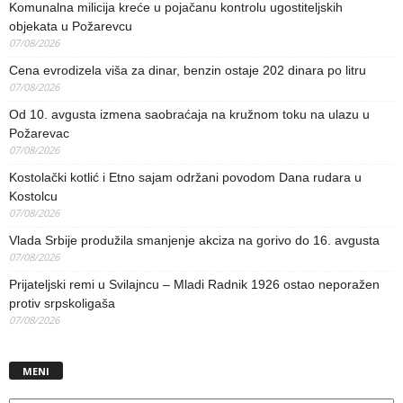
Komunalna milicija kreće u pojačanu kontrolu ugostiteljskih
objekata u Požarevcu
07/08/2026
Cena evrodizela viša za dinar, benzin ostaje 202 dinara po litru
07/08/2026
Od 10. avgusta izmena saobraćaja na kružnom toku na ulazu u
Požarevac
07/08/2026
Kostolački kotlić i Etno sajam održani povodom Dana rudara u
Kostolcu
07/08/2026
Vlada Srbije produžila smanjenje akciza na gorivo do 16. avgusta
07/08/2026
Prijateljski remi u Svilajncu – Mladi Radnik 1926 ostao neporažen
protiv srpskoligaša
07/08/2026
MENI