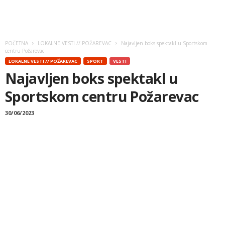
POČETNA
LOKALNE VESTI // POŽAREVAC
Najavljen boks spektakl u Sportskom
centru Požarevac
LOKALNE VESTI // POŽAREVAC
SPORT
VESTI
Najavljen boks spektakl u
Sportskom centru Požarevac
30/06/2023