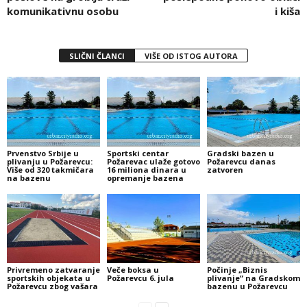
komunikativnu osobu
i kiša
SLIČNI ČLANCI
VIŠE OD ISTOG AUTORA
Prvenstvo Srbije u
Sportski centar
Gradski bazen u
plivanju u Požarevcu:
Požarevac ulaže gotovo
Požarevcu danas
Više od 320 takmičara
16 miliona dinara u
zatvoren
na bazenu
opremanje bazena
Privremeno zatvaranje
Veče boksa u
Počinje „Biznis
sportskih objekata u
Požarevcu 6. jula
plivanje“ na Gradskom
Požarevcu zbog vašara
bazenu u Požarevcu