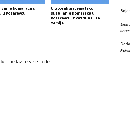
ivanje komaraca u
U utorak sistematsko
Boja
 u Požarevcu
suzbijanje komaraca u
Požarevcu iz vazduha i sa
zemlje
Sasa
grobni
Ded
Rekon
redu…ne lazite vise ljude…