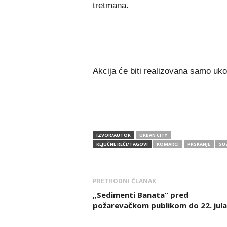
tretmana.
Akcija će biti realizovana samo uko
IZVOR/AUTOR
URBAN CITY
KLJUČNE REČI/TAGOVI
KOMARCI
PRSKANJE
SUZ
PRETHODNI ČLANAK
„Sedimenti Banata“ pred
požarevačkom publikom do 22. jula