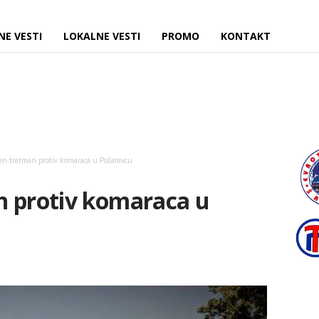
NE VESTI
LOKALNE VESTI
PROMO
KONTAKT
en tretman protiv komaraca u Požarevcu
n protiv komaraca u