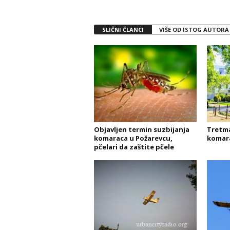
SLIČNI ČLANCI
VIŠE OD ISTOG AUTORA
Objavljen termin suzbijanja
Tretman
komaraca u Požarevcu,
komara
pčelari da zaštite pčele