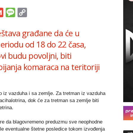
s
tsApp
iber
Gmail
Message
Copy
Link
štava građane da će u
 periodu od 18 do 22 časa,
i budu povoljni, biti
ijanja komaraca na teritoriji
o iz vazduha i sa zemlje. Za tretman iz vazduha
acihalotrina, dok će za tretman sa zemlje biti
etrina.
lare da blagovremeno preduzmu sve neophodne
gle eventualne štetne posledice tokom izvođenja