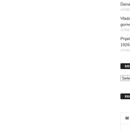
Dana
07/08
Vlada
goriv
07/08
Prija
1926 
07/08
ME
MEN
KA
M