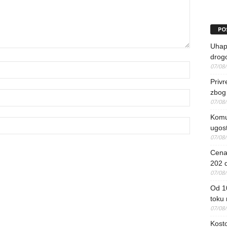
PO
Uhapš
drog
07/08
Priv
zbog 
07/08
Komun
ugost
07/08
Cena 
202 d
07/08
Od 1
toku
07/08
Kosto