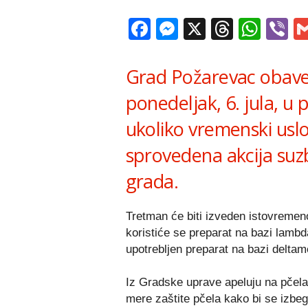
Facebook
Messenger
X
Thread
Wha
V
Grad Požarevac obave
ponedeljak, 6. jula, u
ukoliko vremenski uslov
sprovedena akcija suzb
grada.
Tretman će biti izveden istovremen
koristiće se preparat na bazi lambd
upotrebljen preparat na bazi deltam
Iz Gradske uprave apeluju na pče
mere zaštite pčela kako bi se izbe