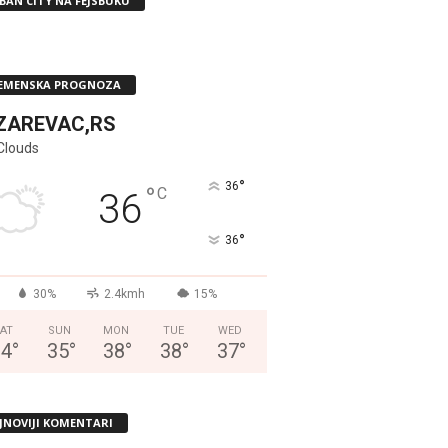
BAN CITY NA FEJSBUKU
EMENSKA PROGNOZA
ZAREVAC,RS
Clouds
°
36
°
C
36
°
36
30%
2.4kmh
15%
AT
SUN
MON
TUE
WED
34
°
35
°
38
°
38
°
37
°
JNOVIJI KOMENTARI