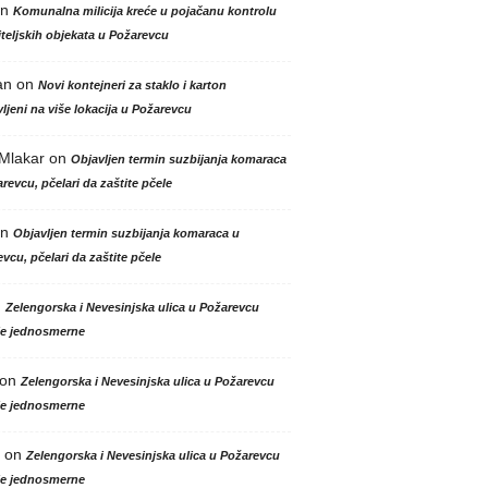
n
Komunalna milicija kreće u pojačanu kontrolu
teljskih objekata u Požarevcu
an
on
Novi kontejneri za staklo i karton
ljeni na više lokacija u Požarevcu
 Mlakar
on
Objavljen termin suzbijanja komaraca
revcu, pčelari da zaštite pčele
n
Objavljen termin suzbijanja komaraca u
vcu, pčelari da zaštite pčele
n
Zelengorska i Nevesinjska ulica u Požarevcu
le jednosmerne
on
Zelengorska i Nevesinjska ulica u Požarevcu
le jednosmerne
on
Zelengorska i Nevesinjska ulica u Požarevcu
le jednosmerne