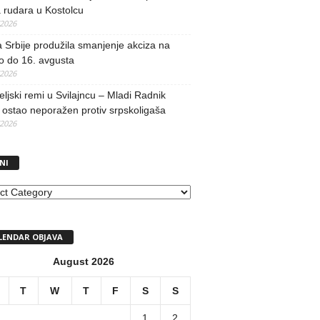
 rudara u Kostolcu
/2026
 Srbije produžila smanjenje akciza na
o do 16. avgusta
/2026
teljski remi u Svilajncu – Mladi Radnik
ostao neporažen protiv srpskoligaša
/2026
NI
I
LENDAR OBJAVA
August 2026
T
W
T
F
S
S
1
2