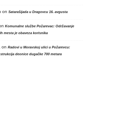
n
on
Satarašijada u Dragovcu 16. avgusta
on
Komunalne službe Požarevac: Održavanje
h mesta je obaveza korisnika
a
on
Radovi u Moravskoj ulici u Požarevcu:
strukcija deonice dugačke 700 metara