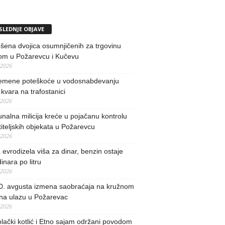
SLEDNJE OBJAVE
ena dvojica osumnjičenih za trgovinu
om u Požarevcu i Kučevu
/2026
remene poteškoće u vodosnabdevanju
kvara na trafostanici
/2026
alna milicija kreće u pojačanu kontrolu
iteljskih objekata u Požarevcu
/2026
evrodizela viša za dinar, benzin ostaje
inara po litru
/2026
0. avgusta izmena saobraćaja na kružnom
 na ulazu u Požarevac
/2026
lački kotlić i Etno sajam održani povodom