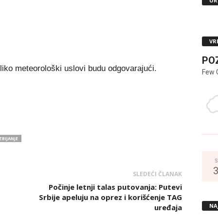
UR
VR
PO
liko meteorološki uslovi budu odgovarajući.
Few 
BIJANJE
S
SLEDEĆI ČLANAK
Počinje letnji talas putovanja: Putevi
Srbije apeluju na oprez i korišćenje TAG
NA
uređaja