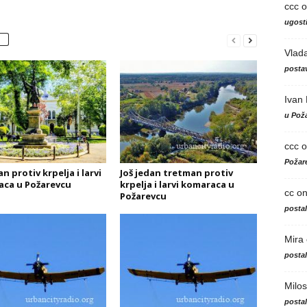
ccc
o
ugosti
Vlad
postav
Ivan
u Poža
ccc
o
Požare
 protiv krpelja i larvi
Još jedan tretman protiv
ca u Požarevcu
krpelja i larvi komaraca u
cc
o
Požarevcu
posta
Mira
posta
Milos
posta