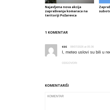
Najavljena nova akcija
Zapraš
zaprašivanja komaraca na
subotu
teritoriji Požarevca
1 KOMENTAR
ccc
08/07/2026 at 05:36
I, meteo uslovi su bili u 
ODGOVORI
KOMENTARIŠI