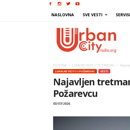
NASLOVNA
SVE VESTI
SERVIS
Urban
City
POČETNA
LOKALNE VESTI // POŽAREVAC
Najavlj
LOKALNE VESTI // POŽAREVAC
VESTI
Najavljen tretma
Požarevcu
03/07/2026