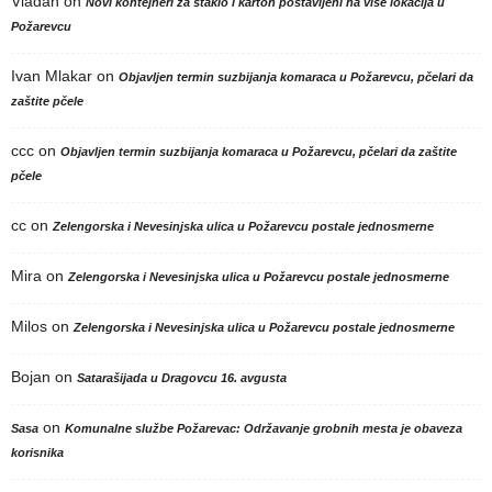
Vladan
on
Novi kontejneri za staklo i karton postavljeni na više lokacija u
Požarevcu
Ivan Mlakar
on
Objavljen termin suzbijanja komaraca u Požarevcu, pčelari da
zaštite pčele
ccc
on
Objavljen termin suzbijanja komaraca u Požarevcu, pčelari da zaštite
pčele
cc
on
Zelengorska i Nevesinjska ulica u Požarevcu postale jednosmerne
Mira
on
Zelengorska i Nevesinjska ulica u Požarevcu postale jednosmerne
Milos
on
Zelengorska i Nevesinjska ulica u Požarevcu postale jednosmerne
Bojan
on
Satarašijada u Dragovcu 16. avgusta
on
Sasa
Komunalne službe Požarevac: Održavanje grobnih mesta je obaveza
korisnika