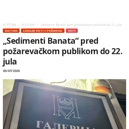
POČETNA
KULTURA
„Sedimenti Banata“ pred požarevačkom publikom do 22. jula
KULTURA
LOKALNE VESTI // POŽAREVAC
VESTI
„Sedimenti Banata“ pred
požarevačkom publikom do 22.
jula
03/07/2026