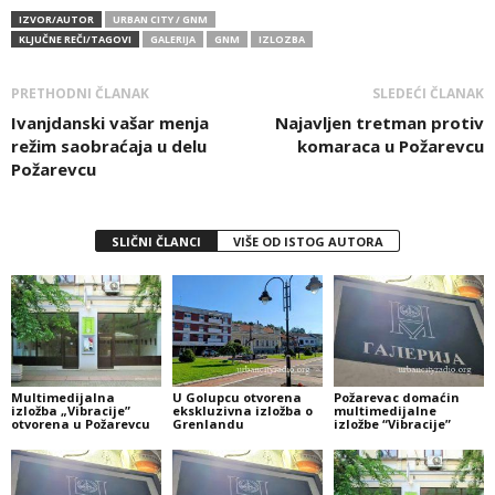
IZVOR/AUTOR
URBAN CITY / GNM
KLJUČNE REČI/TAGOVI
GALERIJA
GNM
IZLOZBA
PRETHODNI ČLANAK
SLEDEĆI ČLANAK
Ivanjdanski vašar menja
Najavljen tretman protiv
režim saobraćaja u delu
komaraca u Požarevcu
Požarevcu
SLIČNI ČLANCI
VIŠE OD ISTOG AUTORA
Multimedijalna
U Golupcu otvorena
Požarevac domaćin
izložba „Vibracije”
ekskluzivna izložba o
multimedijalne
otvorena u Požarevcu
Grenlandu
izložbe “Vibracije”