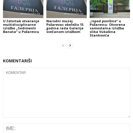
U četvrtak otvaranje
Narodni muzej
„Ispod površine“ u
multidisciplinarne
Požarevac obeležio 15
Požarevcu: Otvorena
izložbe „Sedimenti
godina rada Galerije
samostalna izložba
Banata” u Požarevcu
svečanom izložbom
slika Vukašina
Stankovića
KOMENTARIŠI