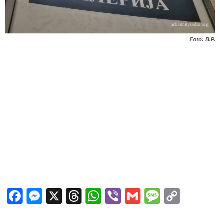
Foto: B.P.
Facebook
Messenger
X
Threads
WhatsApp
Viber
Gmail
Messag
Copy
Link