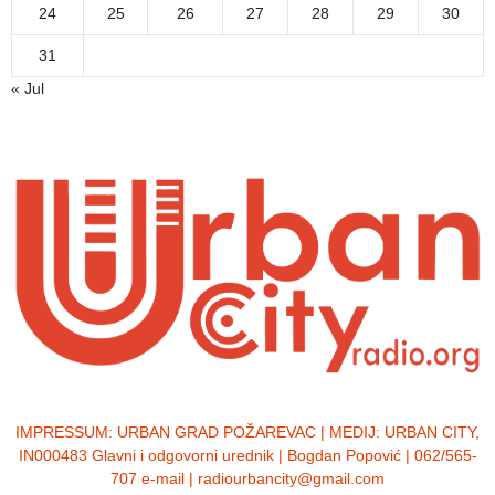
24
25
26
27
28
29
30
31
« Jul
IMPRESSUM:
URBAN GRAD POŽAREVAC | MEDIJ: URBAN CITY,
IN000483 Glavni i odgovorni urednik | Bogdan Popović | 062/565-
707 e-mail | radiourbancity@gmail.com