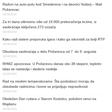
Radovi na auto-putu kod Smedereva i na deonici Vodanj – Mali
Požarevac
06/08/2026
Za tri dana otkriveno više od 19.000 prekoračenja brzine, iz
saobraćaja isključena 273 vozača
06/08/2026
Kako radi sistem preporuka igara i kako ga iskoristiti za bolji RTP
06/08/2026
Obustava saobraćaja u delu Požarevca od 7. do 9. avgusta
06/08/2026
RHMZ upozorava: U Požarevcu danas oko 38 stepeni, toplotni
talas se nastavlja i sledeće nedelje
06/08/2026
Rad na visokim temperaturama: Šta poslodavci moraju da
obezbede radnicima i kome se prijavljuju nepravilnosti
06/08/2026
Obeležen Dan rudara u Starom Kostolcu, položeni venci na
Majdanu
06/08/2026