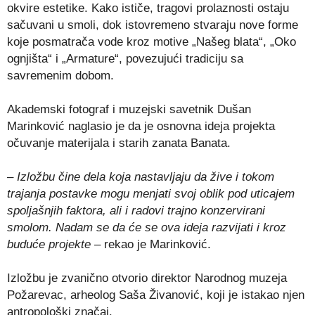
okvire estetike. Kako ističe, tragovi prolaznosti ostaju
sačuvani u smoli, dok istovremeno stvaraju nove forme
koje posmatrača vode kroz motive „Našeg blata“, „Oko
ognjišta“ i „Armature“, povezujući tradiciju sa
savremenim dobom.
Akademski fotograf i muzejski savetnik Dušan
Marinković naglasio je da je osnovna ideja projekta
očuvanje materijala i starih zanata Banata.
– Izložbu čine dela koja nastavljaju da žive i tokom
trajanja postavke mogu menjati svoj oblik pod uticajem
spoljašnjih faktora, ali i radovi trajno konzervirani
smolom. Nadam se da će se ova ideja razvijati i kroz
buduće projekte
– rekao je Marinković.
Izložbu je zvanično otvorio direktor Narodnog muzeja
Požarevac, arheolog Saša Živanović, koji je istakao njen
antropološki značaj.