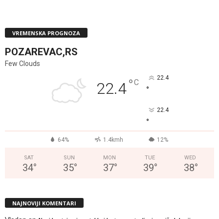
VREMENSKA PROGNOZA
POZAREVAC,RS
Few Clouds
22.4
°
C
22.4
°
22.4
°
64%
1.4kmh
12%
SAT
SUN
MON
TUE
WED
34
°
35
°
37
°
39
°
38
°
NAJNOVIJI KOMENTARI