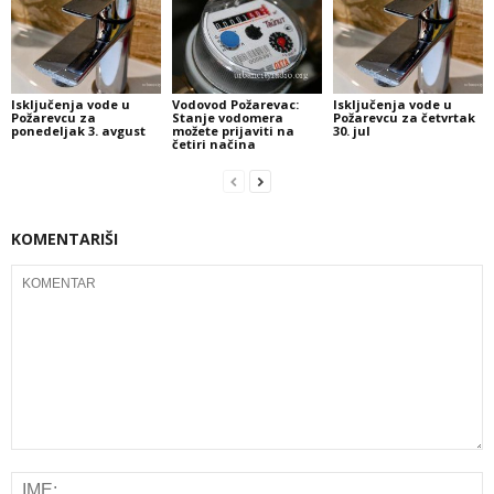
Isključenja vode u
Vodovod Požarevac:
Isključenja vode u
Požarevcu za
Stanje vodomera
Požarevcu za četvrtak
ponedeljak 3. avgust
možete prijaviti na
30. jul
četiri načina
KOMENTARIŠI