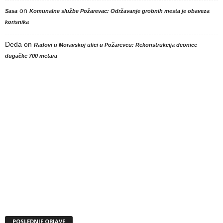
on
Sasa
Komunalne službe Požarevac: Održavanje grobnih mesta je obaveza
korisnika
Deda
on
Radovi u Moravskoj ulici u Požarevcu: Rekonstrukcija deonice
dugačke 700 metara
POSLEDNJE OBJAVE