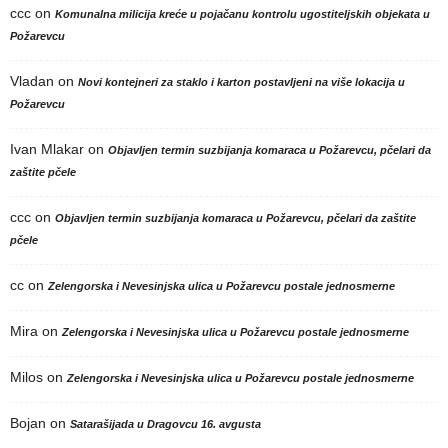
ccc
on
Komunalna milicija kreće u pojačanu kontrolu ugostiteljskih objekata u
Požarevcu
Vladan
on
Novi kontejneri za staklo i karton postavljeni na više lokacija u
Požarevcu
Ivan Mlakar
on
Objavljen termin suzbijanja komaraca u Požarevcu, pčelari da
zaštite pčele
ccc
on
Objavljen termin suzbijanja komaraca u Požarevcu, pčelari da zaštite
pčele
cc
on
Zelengorska i Nevesinjska ulica u Požarevcu postale jednosmerne
Mira
on
Zelengorska i Nevesinjska ulica u Požarevcu postale jednosmerne
Milos
on
Zelengorska i Nevesinjska ulica u Požarevcu postale jednosmerne
Bojan
on
Satarašijada u Dragovcu 16. avgusta