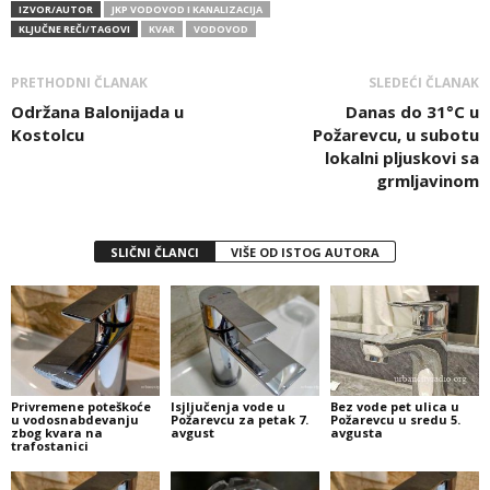
IZVOR/AUTOR
JKP VODOVOD I KANALIZACIJA
KLJUČNE REČI/TAGOVI
KVAR
VODOVOD
PRETHODNI ČLANAK
SLEDEĆI ČLANAK
Održana Balonijada u
Danas do 31°C u
Kostolcu
Požarevcu, u subotu
lokalni pljuskovi sa
grmljavinom
SLIČNI ČLANCI
VIŠE OD ISTOG AUTORA
Privremene poteškoće
Isjljučenja vode u
Bez vode pet ulica u
u vodosnabdevanju
Požarevcu za petak 7.
Požarevcu u sredu 5.
zbog kvara na
avgust
avgusta
trafostanici