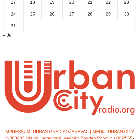
17
18
19
20
21
22
23
24
25
26
27
28
29
30
31
« Jul
IMPRESSUM:
URBAN GRAD POŽAREVAC | MEDIJ: URBAN CITY,
IN000483 Glavni i odgovorni urednik | Bogdan Popović | 062/565-