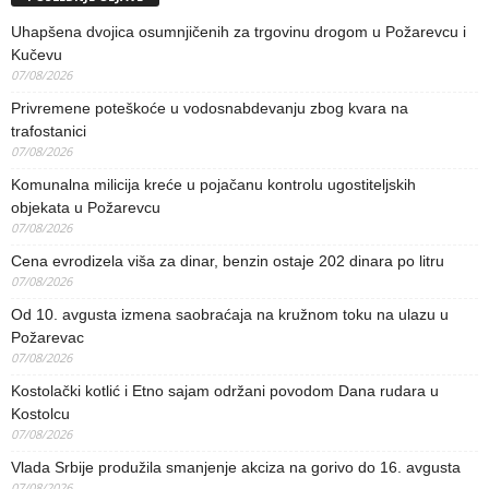
Uhapšena dvojica osumnjičenih za trgovinu drogom u Požarevcu i
Kučevu
07/08/2026
Privremene poteškoće u vodosnabdevanju zbog kvara na
trafostanici
07/08/2026
Komunalna milicija kreće u pojačanu kontrolu ugostiteljskih
objekata u Požarevcu
07/08/2026
Cena evrodizela viša za dinar, benzin ostaje 202 dinara po litru
07/08/2026
Od 10. avgusta izmena saobraćaja na kružnom toku na ulazu u
Požarevac
07/08/2026
Kostolački kotlić i Etno sajam održani povodom Dana rudara u
Kostolcu
07/08/2026
Vlada Srbije produžila smanjenje akciza na gorivo do 16. avgusta
07/08/2026