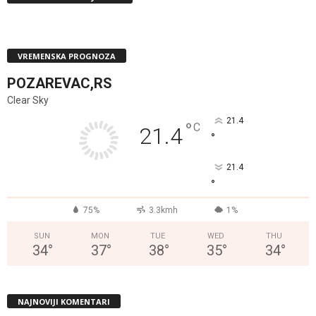
VREMENSKA PROGNOZA
POZAREVAC,RS
Clear Sky
21.4
°
C
21.4
°
21.4
°
75%
3.3kmh
1%
SUN
MON
TUE
WED
THU
34
°
37
°
38
°
35
°
34
°
NAJNOVIJI KOMENTARI