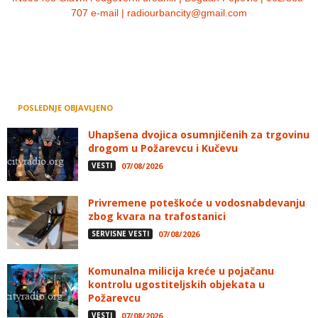
707 e-mail | radiourbancity@gmail.com
POSLEDNJE OBJAVLJENO
Uhapšena dvojica osumnjičenih za trgovinu
drogom u Požarevcu i Kučevu
VESTI
07/08/2026
Privremene poteškoće u vodosnabdevanju
zbog kvara na trafostanici
SERVISNE VESTI
07/08/2026
Komunalna milicija kreće u pojačanu
kontrolu ugostiteljskih objekata u
Požarevcu
VESTI
07/08/2026