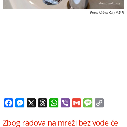
Foto: Urban City // B.P.
Facebook
Messenger
X
Threads
WhatsApp
Viber
Gmail
Messag
Copy
Link
Zbog radova na mreži bez vode će