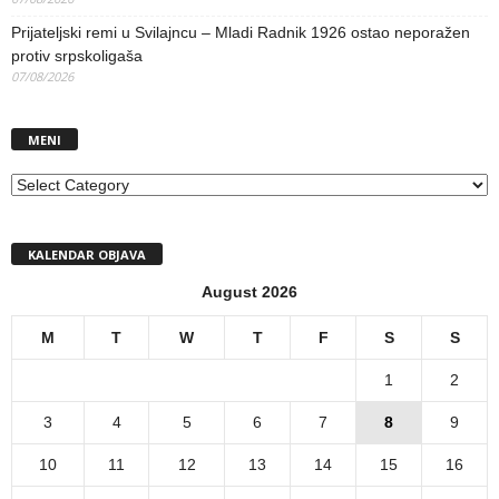
Prijateljski remi u Svilajncu – Mladi Radnik 1926 ostao neporažen
protiv srpskoligaša
07/08/2026
MENI
MENI
KALENDAR OBJAVA
August 2026
M
T
W
T
F
S
S
1
2
3
4
5
6
7
8
9
10
11
12
13
14
15
16