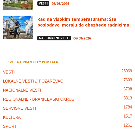
VESTI
06/08/2026
Rad na visokim temperaturama: Šta
poslodavci moraju da obezbede radnicima
i...
NACIONALNE VESTI
06/08/2026
SVE SA URBAN CITY PORTALA
25069
VESTI
7693
LOKALNE VESTI // POŽAREVAC
6708
NACIONALNE VESTI
3313
REGIONALNE - BRANIČEVSKI OKRUG
1784
SERVISNE VESTI
1517
KULTURA
1261
SPORT