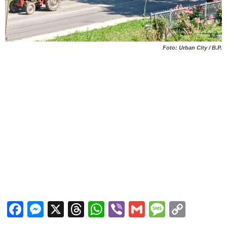
Foto: Urban City / B.P.
Facebook
Messenger
X
Threads
WhatsApp
Viber
Gmail
Messag
Copy
Link