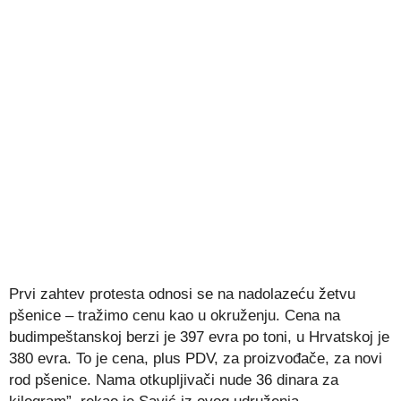
Prvi zahtev protesta odnosi se na nadolazeću žetvu
pšenice – tražimo cenu kao u okruženju. Cena na
budimpeštanskoj berzi je 397 evra po toni, u Hrvatskoj je
380 evra. To je cena, plus PDV, za proizvođače, za novi
rod pšenice. Nama otkupljivači nude 36 dinara za