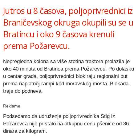
Jutros u 8 časova, poljoprivrednici iz
Braničevskog okruga okupili su se u
Bratincu i oko 9 časova krenuli
prema Požarevcu.
Nepregledna kolona sa više stotina traktora prolazila je
oko 40 minuta od Bratinca prema Požarevcu. Po dolasku
u centar grada, poljoprivrednici blokiraju regionalni put
prema naplatnoj rampi kod moravskog mosta. Blokada
traje do podneva.
Reklame
Podsećamo da udruženje poljoprivrednika Stig iz
Požarevca nije pristalo na otkupnu cenu pšenice od 36
dinara za kilogram.