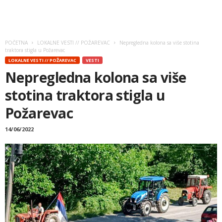
POČETNA
LOKALNE VESTI // POŽAREVAC
Nepregledna kolona sa više stotina
traktora stigla u Požarevac
LOKALNE VESTI // POŽAREVAC
VESTI
Nepregledna kolona sa više
stotina traktora stigla u
Požarevac
14/06/2022