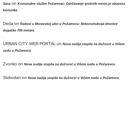
on
Sasa
Komunalne službe Požarevac: Održavanje grobnih mesta je obaveza
korisnika
Deda
on
Radovi u Moravskoj ulici u Požarevcu: Rekonstrukcija deonice
dugačke 700 metara
URBAN CITY WEB PORTAL
on
Nova sudija stupila na dužnost u Višem
sudu u Požarevcu
Zvonko
on
Nova sudija stupila na dužnost u Višem sudu u Požarevcu
Slobodan
on
Nova sudija stupila na dužnost u Višem sudu u Požarevcu