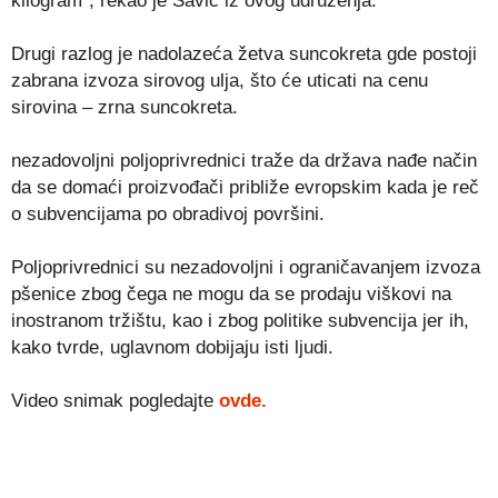
kilogram”, rekao je Savić iz ovog udruženja.
Drugi razlog je nadolazeća žetva suncokreta gde postoji
zabrana izvoza sirovog ulja, što će uticati na cenu
sirovina – zrna suncokreta.
nezadovoljni poljoprivrednici traže da država nađe način
da se domaći proizvođači približe evropskim kada je reč
o subvencijama po obradivoj površini.
Poljoprivrednici su nezadovoljni i ograničavanjem izvoza
pšenice zbog čega ne mogu da se prodaju viškovi na
inostranom tržištu, kao i zbog politike subvencija jer ih,
kako tvrde, uglavnom dobijaju isti ljudi.
Video snimak pogledajte
ovde.