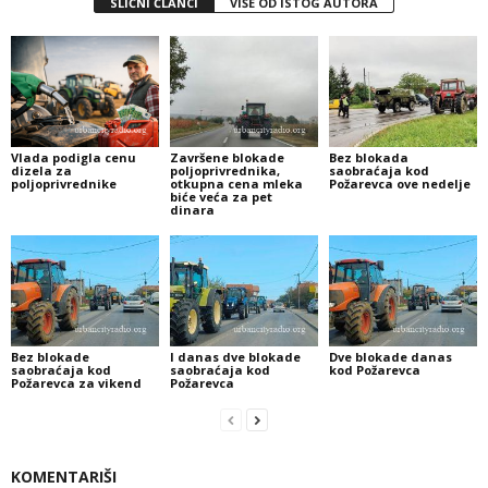
SLIČNI ČLANCI
VIŠE OD ISTOG AUTORA
Vlada podigla cenu
Završene blokade
Bez blokada
dizela za
poljoprivrednika,
saobraćaja kod
poljoprivrednike
otkupna cena mleka
Požarevca ove nedelje
biće veća za pet
dinara
Bez blokade
I danas dve blokade
Dve blokade danas
saobraćaja kod
saobraćaja kod
kod Požarevca
Požarevca za vikend
Požarevca
KOMENTARIŠI