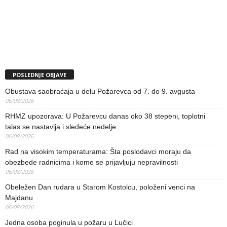
POSLEDNJE OBJAVE
Obustava saobraćaja u delu Požarevca od 7. do 9. avgusta
06/08/2026
RHMZ upozorava: U Požarevcu danas oko 38 stepeni, toplotni
talas se nastavlja i sledeće nedelje
06/08/2026
Rad na visokim temperaturama: Šta poslodavci moraju da
obezbede radnicima i kome se prijavljuju nepravilnosti
06/08/2026
Obeležen Dan rudara u Starom Kostolcu, položeni venci na
Majdanu
06/08/2026
Jedna osoba poginula u požaru u Lučici