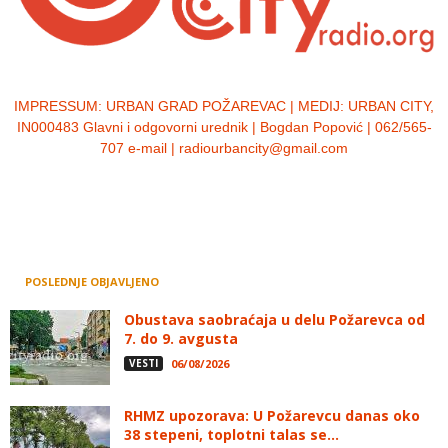
IMPRESSUM:
URBAN GRAD POŽAREVAC | MEDIJ: URBAN CITY,
IN000483 Glavni i odgovorni urednik | Bogdan Popović | 062/565-
707 e-mail | radiourbancity@gmail.com
POSLEDNJE OBJAVLJENO
Obustava saobraćaja u delu Požarevca od
7. do 9. avgusta
VESTI
06/08/2026
RHMZ upozorava: U Požarevcu danas oko
38 stepeni, toplotni talas se...