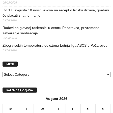
06/08/2026
Od 17. avgusta 18 novih lekova na recept o trošku države, građani
će plaćati znatno manje
05/08/2026
Radovi na glavnoj raskrsnici u centru Požarevca, privremeno
zatvaranje saobraćaja
05/08/2026
Zbog visokih temperatura odložena Letnja liga ASCS u Požarevcu
05/08/2026
MENI
MENI
KALENDAR OBJAVA
August 2026
M
T
W
T
F
S
S