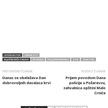
IZVOR/AUTOR
URBAN CITY
KLJUČNE REČI/TAGOVI
BLOKADA
POLJOPRIVREDNICI
STIG
TRAKTORI
PRETHODNI ČLANAK
SLEDEĆI ČLANAK
Danas se obeležava Dan
Prijem povodom Dana
dobrovoljnih davalaca krvi
policije u Požarevcu,
zahvalnica opštini Malo
Crniće