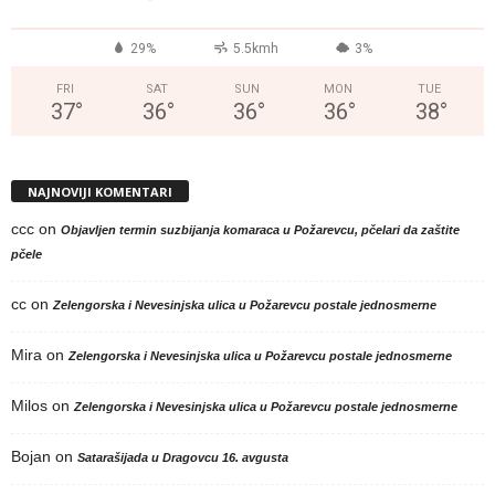
29%
5.5kmh
3%
FRI
SAT
SUN
MON
TUE
37
°
36
°
36
°
36
°
38
°
NAJNOVIJI KOMENTARI
ccc
on
Objavljen termin suzbijanja komaraca u Požarevcu, pčelari da zaštite
pčele
cc
on
Zelengorska i Nevesinjska ulica u Požarevcu postale jednosmerne
Mira
on
Zelengorska i Nevesinjska ulica u Požarevcu postale jednosmerne
Milos
on
Zelengorska i Nevesinjska ulica u Požarevcu postale jednosmerne
Bojan
on
Satarašijada u Dragovcu 16. avgusta