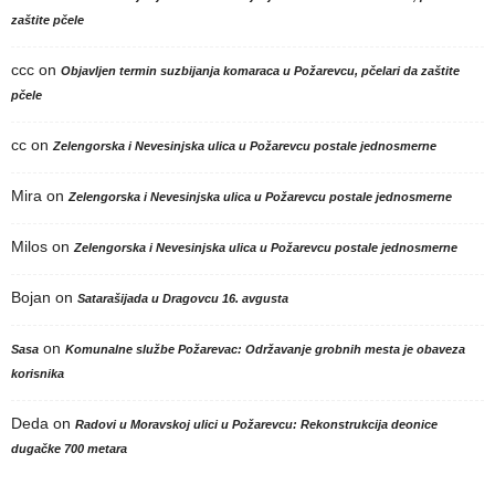
zaštite pčele
ccc
on
Objavljen termin suzbijanja komaraca u Požarevcu, pčelari da zaštite
pčele
cc
on
Zelengorska i Nevesinjska ulica u Požarevcu postale jednosmerne
Mira
on
Zelengorska i Nevesinjska ulica u Požarevcu postale jednosmerne
Milos
on
Zelengorska i Nevesinjska ulica u Požarevcu postale jednosmerne
Bojan
on
Satarašijada u Dragovcu 16. avgusta
on
Sasa
Komunalne službe Požarevac: Održavanje grobnih mesta je obaveza
korisnika
Deda
on
Radovi u Moravskoj ulici u Požarevcu: Rekonstrukcija deonice
dugačke 700 metara