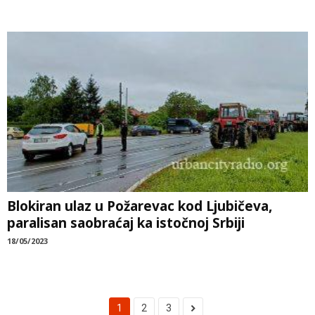
Blokiran ulaz u Požarevac kod Ljubičeva,
paralisan saobraćaj ka istočnoj Srbiji
18/05/2023
1
2
3