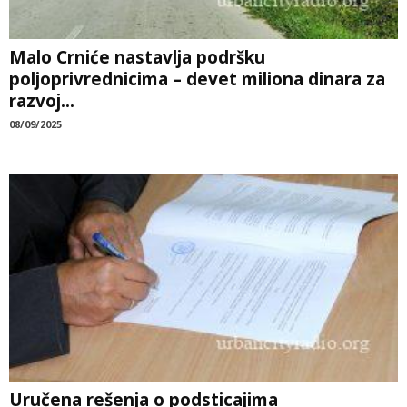
Malo Crniće nastavlja podršku
poljoprivrednicima – devet miliona dinara za
razvoj...
08/09/2025
Uručena rešenja o podsticajima