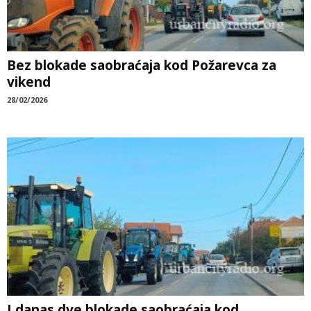
Bez blokade saobraćaja kod Požarevca za
vikend
28/02/2026
I danas dve blokade saobraćaja kod