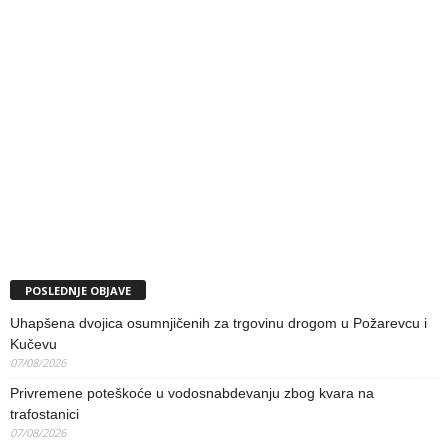
POSLEDNJE OBJAVE
Uhapšena dvojica osumnjičenih za trgovinu drogom u Požarevcu i
Kučevu
07/08/2026
Privremene poteškoće u vodosnabdevanju zbog kvara na
trafostanici
07/08/2026