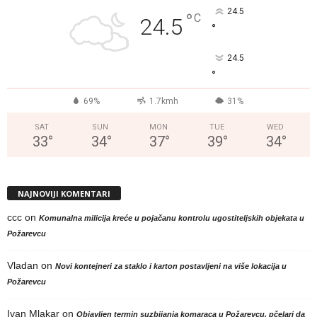
24.5
°
C
24.5
°
24.5
°
69%
1.7kmh
31%
SAT
SUN
MON
TUE
WED
33
°
34
°
37
°
39
°
34
°
NAJNOVIJI KOMENTARI
ccc
on
Komunalna milicija kreće u pojačanu kontrolu ugostiteljskih objekata u
Požarevcu
Vladan
on
Novi kontejneri za staklo i karton postavljeni na više lokacija u
Požarevcu
Ivan Mlakar
on
Objavljen termin suzbijanja komaraca u Požarevcu, pčelari da