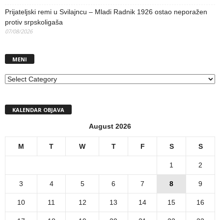
Prijateljski remi u Svilajncu – Mladi Radnik 1926 ostao neporažen
protiv srpskoligaša
07/08/2026
MENI
MENI
KALENDAR OBJAVA
August 2026
M
T
W
T
F
S
S
1
2
3
4
5
6
7
8
9
10
11
12
13
14
15
16