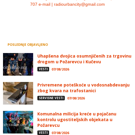
707 e-mail | radiourbancity@gmail.com
POSLEDNJE OBJAVLJENO
Uhapšena dvojica osumnjičenih za trgovinu
drogom u Požarevcu i Kučevu
VESTI
07/08/2026
Privremene poteškoće u vodosnabdevanju
zbog kvara na trafostanici
SERVISNE VESTI
07/08/2026
Komunalna milicija kreće u pojačanu
kontrolu ugostiteljskih objekata u
Požarevcu
VESTI
07/08/2026