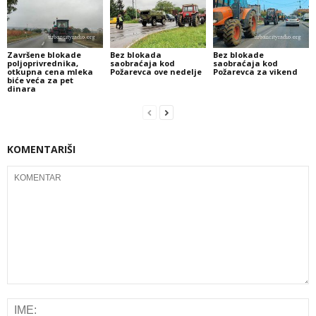
Završene blokade
Bez blokada
Bez blokade
poljoprivrednika,
saobraćaja kod
saobraćaja kod
otkupna cena mleka
Požarevca ove nedelje
Požarevca za vikend
biće veća za pet
dinara
KOMENTARIŠI