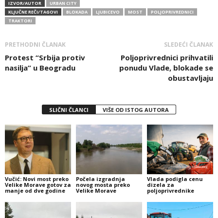
IZVOR/AUTOR
URBAN CITY
KLJUČNE REČI/TAGOVI
BLOKADA
LJUBICEVO
MOST
POLJOPRIVREDNICI
TRAKTORI
PRETHODNI ČLANAK
SLEDEĆI ČLANAK
Protest “Srbija protiv
Poljoprivrednici prihvatili
nasilja” u Beogradu
ponudu Vlade, blokade se
obustavljaju
SLIČNI ČLANCI
VIŠE OD ISTOG AUTORA
Vučić: Novi most preko
Počela izgradnja
Vlada podigla cenu
Velike Morave gotov za
novog mosta preko
dizela za
manje od dve godine
Velike Morave
poljoprivrednike