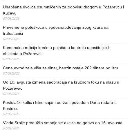
Uhapšena dvojica osumnjičenih za trgovinu drogom u Požarevcu i
Kučevu
07/08/2026
Privremene poteškoće u vodosnabdevanju zbog kvara na
trafostanici
07/08/2026
Komunalna milicija kreće u pojačanu kontrolu ugostiteljskih
objekata u Požarevcu
07/08/2026
Cena evrodizela viša za dinar, benzin ostaje 202 dinara po litru
07/08/2026
Od 10. avgusta izmena saobraćaja na kružnom toku na ulazu u
Požarevac
07/08/2026
Kostolački kotlić i Etno sajam održani povodom Dana rudara u
Kostolcu
07/08/2026
Vlada Srbije produžila smanjenje akciza na gorivo do 16. avgusta
07/08/2026