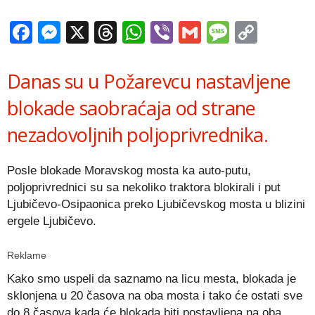
Facebook
Messenger
X
Threads
WhatsApp
Viber
Gmail
Messag
Copy
Link
Danas su u Požarevcu nastavljene
blokade saobraćaja od strane
nezadovoljnih poljoprivrednika.
Posle blokade Moravskog mosta ka auto-putu,
poljoprivrednici su sa nekoliko traktora blokirali i put
Ljubičevo-Osipaonica preko Ljubičevskog mosta u blizini
ergele Ljubičevo.
Reklame
Kako smo uspeli da saznamo na licu mesta, blokada je
sklonjena u 20 časova na oba mosta i tako će ostati sve
do 8 časova kada će blokada biti postavljena na oba