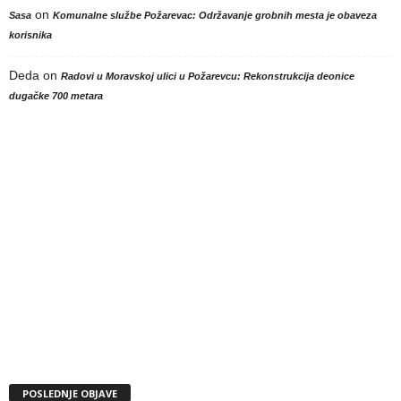
on
Sasa
Komunalne službe Požarevac: Održavanje grobnih mesta je obaveza
korisnika
Deda
on
Radovi u Moravskoj ulici u Požarevcu: Rekonstrukcija deonice
dugačke 700 metara
POSLEDNJE OBJAVE