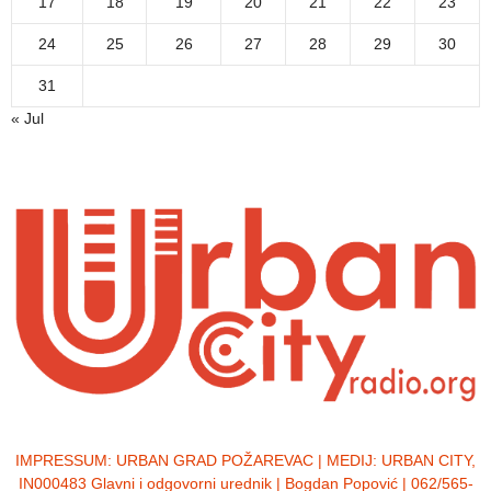
17
18
19
20
21
22
23
24
25
26
27
28
29
30
31
« Jul
IMPRESSUM:
URBAN GRAD POŽAREVAC | MEDIJ: URBAN CITY,
IN000483 Glavni i odgovorni urednik | Bogdan Popović | 062/565-