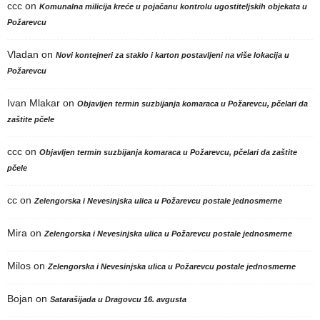
ccc
on
Komunalna milicija kreće u pojačanu kontrolu ugostiteljskih objekata u
Požarevcu
Vladan
on
Novi kontejneri za staklo i karton postavljeni na više lokacija u
Požarevcu
Ivan Mlakar
on
Objavljen termin suzbijanja komaraca u Požarevcu, pčelari da
zaštite pčele
ccc
on
Objavljen termin suzbijanja komaraca u Požarevcu, pčelari da zaštite
pčele
cc
on
Zelengorska i Nevesinjska ulica u Požarevcu postale jednosmerne
Mira
on
Zelengorska i Nevesinjska ulica u Požarevcu postale jednosmerne
Milos
on
Zelengorska i Nevesinjska ulica u Požarevcu postale jednosmerne
Bojan
on
Satarašijada u Dragovcu 16. avgusta