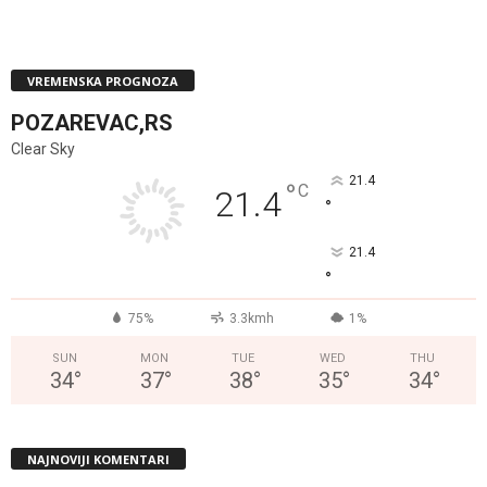
VREMENSKA PROGNOZA
POZAREVAC,RS
Clear Sky
21.4
°
C
21.4
°
21.4
°
75%
3.3kmh
1%
SUN
MON
TUE
WED
THU
34
°
37
°
38
°
35
°
34
°
NAJNOVIJI KOMENTARI