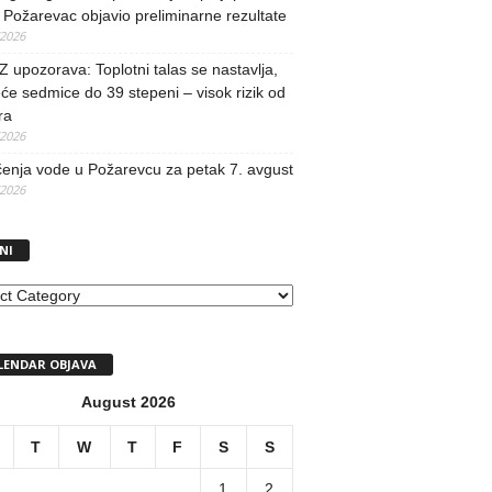
Požarevac objavio preliminarne rezultate
/2026
upozorava: Toplotni talas se nastavlja,
će sedmice do 39 stepeni – visok rizik od
ra
/2026
učenja vode u Požarevcu za petak 7. avgust
/2026
NI
I
LENDAR OBJAVA
August 2026
T
W
T
F
S
S
1
2