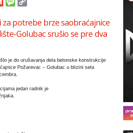
s
tsApp
iber
Gmail
Message
Copy
Link
i za potrebe brze saobraćajnice
ište-Golubac srušio se pre dva
lo je do urušavanja dela betonske konstrukcije
ajnice Požarevac – Golubac u blizini sela
ecembra.
ijama jedan radnik je
žnjaka.