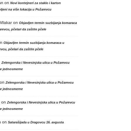
an
on
Novi kontejneri za staklo i karton
ljeni na više lokacija u Požarevcu
 Mlakar
on
Objavljen termin suzbijanja komaraca
revcu, pčelari da zaštite pčele
n
Objavljen termin suzbijanja komaraca u
vcu, pčelari da zaštite pčele
n
Zelengorska i Nevesinjska ulica u Požarevcu
le jednosmerne
on
Zelengorska i Nevesinjska ulica u Požarevcu
le jednosmerne
on
Zelengorska i Nevesinjska ulica u Požarevcu
le jednosmerne
n
on
Satarašijada u Dragovcu 16. avgusta