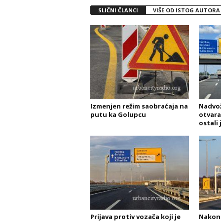
SLIČNI ČLANCI
VIŠE OD ISTOG AUTORA
Izmenjen režim saobraćaja na
Nadvož
putu ka Golupcu
otvara
ostali 
Prijava protiv vozača koji je
Nakon 