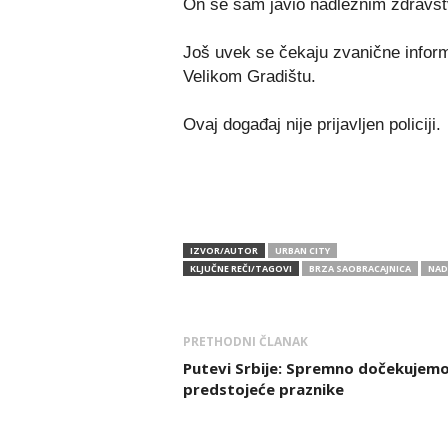
On se sam javio nadležnim zdravs
Još uvek se čekaju zvanične inform
Velikom Gradištu.
Ovaj događaj nije prijavljen policiji.
IZVOR/AUTOR
URBAN CITY
KLJUČNE REČI/TAGOVI
BRZA SAOBRACAJNICA
NAD
PRETHODNI ČLANAK
Putevi Srbije: Spremno dočekujem
predstojeće praznike