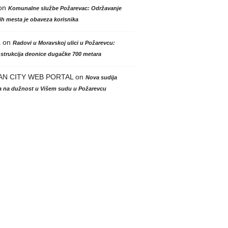
on
Komunalne službe Požarevac: Održavanje
h mesta je obaveza korisnika
a
on
Radovi u Moravskoj ulici u Požarevcu:
strukcija deonice dugačke 700 metara
AN CITY WEB PORTAL
on
Nova sudija
la na dužnost u Višem sudu u Požarevcu