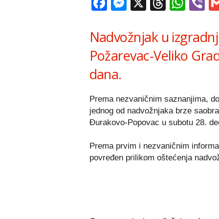
Facebook
Messenger
X
Thread
Wha
V
Nadvožnjak u izgradnj
Požarevac-Veliko Grad
dana.
Prema nezvaničnim saznanjima, doš
jednog od nadvožnjaka brze saobrać
Đurakovo-Popovac u subotu 28. d
Prema prvim i nezvaničnim informac
povređen prilikom oštećenja nadvo