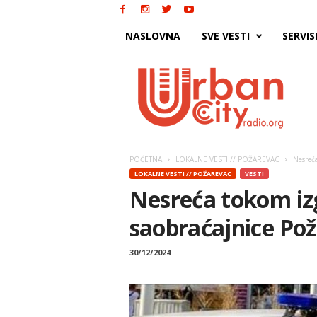
NASLOVNA
SVE VESTI
SERVIS
Urban
City
POČETNA
LOKALNE VESTI // POŽAREVAC
Nesreća
LOKALNE VESTI // POŽAREVAC
VESTI
Nesreća tokom iz
saobraćajnice Po
30/12/2024