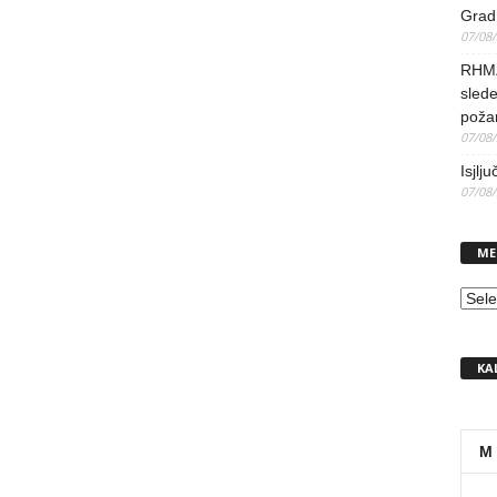
Grad 
07/08
RHMZ 
slede
poža
07/08
Isjlj
07/08
ME
MEN
KA
M