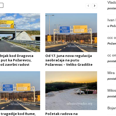
Vlad
postav
Ivan
u Poža
ccc
o
Požare
cc
o
njak kod Dragovca
Od 17. juna nova regulacija
 put ka Požarevcu,
saobraćaja na putu
posta
još završni radovi
Požarevac – Veliko Gradište
Mira
posta
Milos
posta
Boja
tragedije kod Rume,
Početak radova na