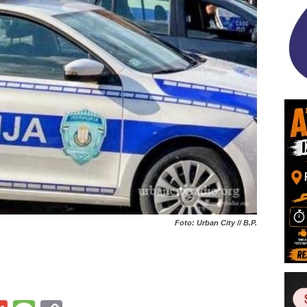
Foto: Urban City // B.P.