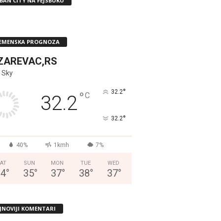
BAN CITY NA FEJSBUKU
EMENSKA PROGNOZA
ZAREVAC,RS
 Sky
°
32.2
°
C
32.2
°
32.2
40%
1kmh
7%
AT
SUN
MON
TUE
WED
34
°
35
°
37
°
38
°
37
°
JNOVIJI KOMENTARI