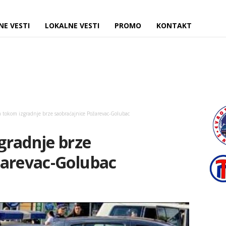
NE VESTI
LOKALNE VESTI
PROMO
KONTAKT
 tokom izgradnje brze saobraćajnice Požarevac-Golubac
gradnje brze
žarevac-Golubac