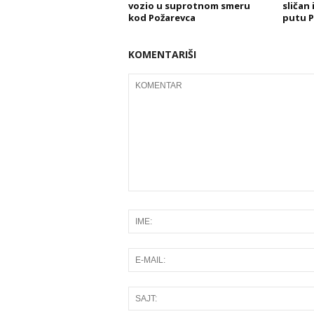
vozio u suprotnom smeru
sličan
kod Požarevca
putu 
KOMENTARIŠI