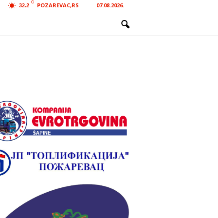
C
POZAREVAC,RS
07.08.2026.
32.2