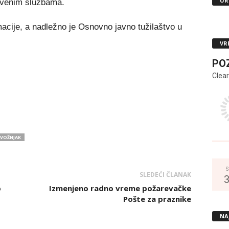
UR
tvenim službama.
acije, a nadležno je Osnovno javno tužilaštvo u
VR
PO
Clear
VOŽNJAK
S
SLEDEĆI ČLANAK
o
Izmenjeno radno vreme požarevačke
Pošte za praznike
NA