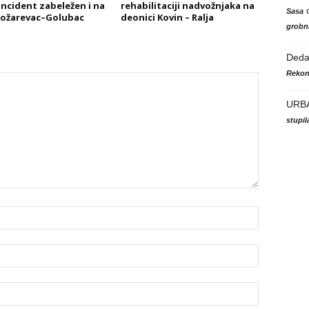
 incident zabeležen i na
rehabilitaciji nadvožnjaka na
Sasa
Požarevac–Golubac
deonici Kovin – Ralja
grobni
Ded
Rekon
URB
stupi