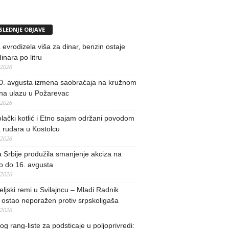
SLEDNJE OBJAVE
evrodizela viša za dinar, benzin ostaje
inara po litru
/2026
0. avgusta izmena saobraćaja na kružnom
 na ulazu u Požarevac
/2026
lački kotlić i Etno sajam održani povodom
 rudara u Kostolcu
/2026
 Srbije produžila smanjenje akciza na
o do 16. avgusta
/2026
teljski remi u Svilajncu – Mladi Radnik
ostao neporažen protiv srpskoligaša
/2026
og rang-liste za podsticaje u poljoprivredi: