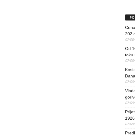
PO
Cena 
202 d
07/08
Od 1
toku
07/08
Kosto
Dana
07/08
Vlada
goriv
07/08
Prija
1926 
07/08
Predl