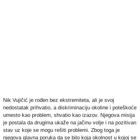
Nik Vujičić je rođen bez ekstremiteta, ali je svoj
nedostatak prihvatio, a diskriminaciju okoline i poteškoće
umesto kao problem, shvatio kao izazov. Njegova misija
je postala da drugima ukaže na jačinu volje i na pozitivan
stav uz koje se mogu rešiti problemi. Zbog toga je
njegova glavna poruka da se bilo koja okolnost u kojoj se