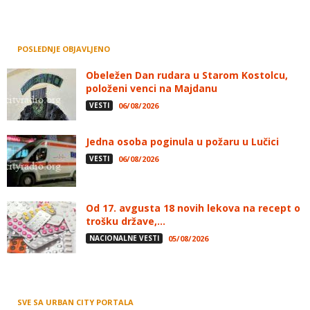
POSLEDNJE OBJAVLJENO
Obeležen Dan rudara u Starom Kostolcu,
položeni venci na Majdanu
VESTI
06/08/2026
Jedna osoba poginula u požaru u Lučici
VESTI
06/08/2026
Od 17. avgusta 18 novih lekova na recept o
trošku države,...
NACIONALNE VESTI
05/08/2026
SVE SA URBAN CITY PORTALA