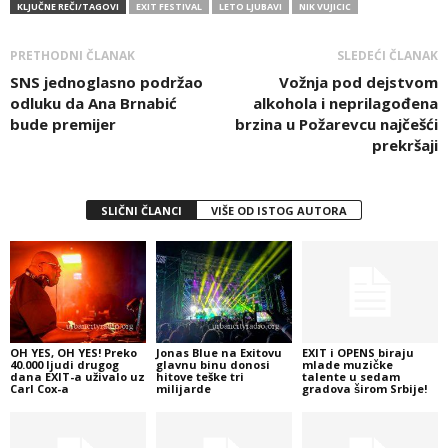
KLJUČNE REČI/TAGOVI
EXIT FESTIVAL
LETO LJUBAVI
NIK VUJICIC
PRETHODNI ČLANAK
SLEDEĆI ČLANAK
SNS jednoglasno podržao
Vožnja pod dejstvom
odluku da Ana Brnabić
alkohola i neprilagođena
bude premijer
brzina u Požarevcu najčešći
prekršaji
SLIČNI ČLANCI
VIŠE OD ISTOG AUTORA
OH YES, OH YES! Preko
Jonas Blue na Exitovu
EXIT i OPENS biraju
40.000 ljudi drugog
glavnu binu donosi
mlade muzičke
dana EXIT-a uživalo uz
hitove teške tri
talente u sedam
Carl Cox-a
milijarde
gradova širom Srbije!