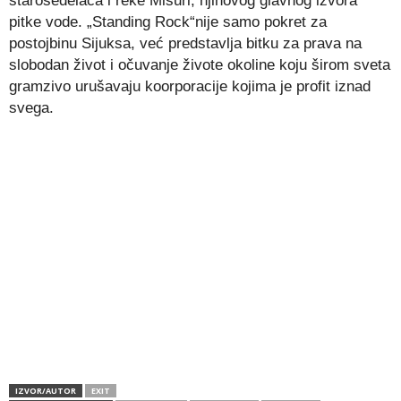
starosedelaca i reke Misuri, njihovog glavnog izvora
pitke vode. „Standing Rock“nije samo pokret za
postojbinu Sijuksa, već predstavlja bitku za prava na
slobodan život i očuvanje živote okoline koju širom sveta
gramzivo urušavaju koorporacije kojima je profit iznad
svega.
IZVOR/AUTOR
EXIT