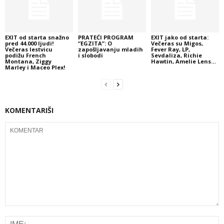
EXIT od starta snažno
PRATEĆI PROGRAM
EXIT jako od starta:
pred 44.000 ljudi!
“EGZITA”: O
Večeras su Migos,
Večeras lestvicu
zapošljavanju mladih
Fever Ray, LP,
podižu French
i slobodi
Sevdaliza, Richie
Montana, Ziggy
Hawtin, Amelie Lens…
Marley i Maceo Plex!
KOMENTARIŠI