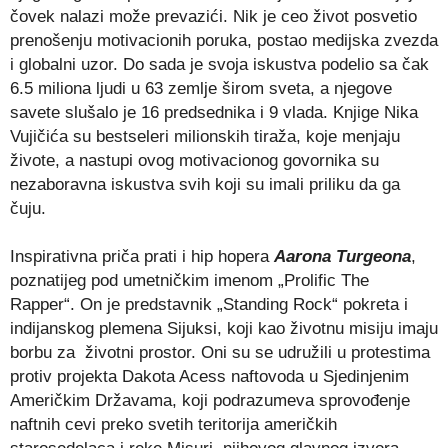
čovek nalazi može prevazići. Nik je ceo život posvetio
prenošenju motivacionih poruka, postao medijska zvezda
i globalni uzor. Do sada je svoja iskustva podelio sa čak
6.5 miliona ljudi u 63 zemlje širom sveta, a njegove
savete slušalo je 16 predsednika i 9 vlada. Knjige Nika
Vujičića su bestseleri milionskih tiraža, koje menjaju
živote, a nastupi ovog motivacionog govornika su
nezaboravna iskustva svih koji su imali priliku da ga
čuju.
Inspirativna priča prati i hip hopera
Aarona Turgeona
,
poznatijeg pod umetničkim imenom „Prolific The
Rapper“. On je predstavnik „Standing Rock“ pokreta i
indijanskog plemena Sijuksi, koji kao životnu misiju imaju
borbu za životni prostor. Oni su se udružili u protestima
protiv projekta Dakota Acess naftovoda u Sjedinjenim
Američkim Državama, koji podrazumeva sprovođenje
naftnih cevi preko svetih teritorija američkih