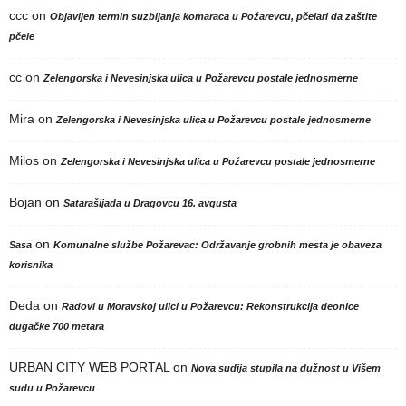
ccc
on
Objavljen termin suzbijanja komaraca u Požarevcu, pčelari da zaštite
pčele
cc
on
Zelengorska i Nevesinjska ulica u Požarevcu postale jednosmerne
Mira
on
Zelengorska i Nevesinjska ulica u Požarevcu postale jednosmerne
Milos
on
Zelengorska i Nevesinjska ulica u Požarevcu postale jednosmerne
Bojan
on
Satarašijada u Dragovcu 16. avgusta
on
Sasa
Komunalne službe Požarevac: Održavanje grobnih mesta je obaveza
korisnika
Deda
on
Radovi u Moravskoj ulici u Požarevcu: Rekonstrukcija deonice
dugačke 700 metara
URBAN CITY WEB PORTAL
on
Nova sudija stupila na dužnost u Višem
sudu u Požarevcu