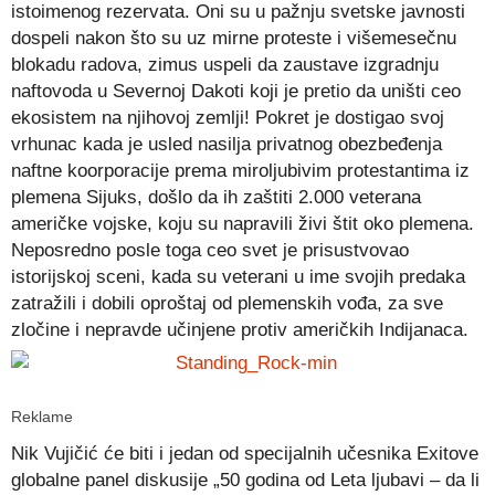
istoimenog rezervata. Oni su u pažnju svetske javnosti
dospeli nakon što su uz mirne proteste i višemesečnu
blokadu radova, zimus uspeli da zaustave izgradnju
naftovoda u Severnoj Dakoti koji je pretio da uništi ceo
ekosistem na njihovoj zemlji! Pokret je dostigao svoj
vrhunac kada je usled nasilja privatnog obezbeđenja
naftne koorporacije prema miroljubivim protestantima iz
plemena Sijuks, došlo da ih zaštiti 2.000 veterana
američke vojske, koju su napravili živi štit oko plemena.
Neposredno posle toga ceo svet je prisustvovao
istorijskoj sceni, kada su veterani u ime svojih predaka
zatražili i dobili oproštaj od plemenskih vođa, za sve
zločine i nepravde učinjene protiv američkih Indijanaca.
Reklame
Nik Vujičić će biti i jedan od specijalnih učesnika Exitove
globalne panel diskusije „50 godina od Leta ljubavi – da li