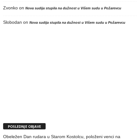
Zvonko
on
Nova sudija stupila na dužnost u Višem sudu u Požarevcu
Slobodan
on
Nova sudija stupila na dužnost u Višem sudu u Požarevcu
POSLEDNJE OBJAVE
Obeležen Dan rudara u Starom Kostolcu, položeni venci na