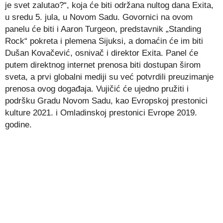
je svet zalutao?“, koja će biti održana nultog dana Exita,
u sredu 5. jula, u Novom Sadu. Govornici na ovom
panelu će biti i Aaron Turgeon, predstavnik „Standing
Rock“ pokreta i plemena Sijuksi, a domaćin će im biti
Dušan Kovačević, osnivač i direktor Exita. Panel će
putem direktnog internet prenosa biti dostupan širom
sveta, a prvi globalni mediji su već potvrdili preuzimanje
prenosa ovog događaja. Vujičić će ujedno pružiti i
podršku Gradu Novom Sadu, kao Evropskoj prestonici
kulture 2021. i Omladinskoj prestonici Evrope 2019.
godine.