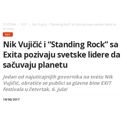
POČETNA
EXIT
Nik Vujičić i “Standing Rock” sa Exita pozivaju svetske lidere da
sačuvaju...
EXIT
Nik Vujičić i “Standing Rock” sa
Exita pozivaju svetske lidere da
sačuvaju planetu
Jedan od najuticajnijih govornika na svetu Nik
Vujičić, obratiće se publici sa glavne bine EXIT
festivala u četvrtak, 6. jula!
19/06/2017