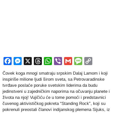
Facebook
Messenger
X
Threads
WhatsApp
Viber
Gmail
Messag
Copy
Link
Čovek koga mnogi smatraju srpskim Dalaj Lamom i koji
inspiriše milione ljudi širom sveta, sa Petrovaradinske
tvrđave poslaće poruke svetskim liderima da budu
jedinstveni u zajedničkim naporima na očuvanju planete i
života na njoj! Vujičiću će u tome pomoći i predstavnici
čuvenog aktivističkog pokreta “Standing Rock”, koji su
pokrenuli preostali članovi indijanskog plemena Sijuks, iz