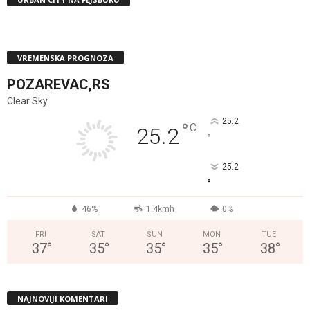
VREMENSKA PROGNOZA
POZAREVAC,RS
Clear Sky
25.2
°
C
25.2
°
25.2
°
46%
1.4kmh
0%
FRI
SAT
SUN
MON
TUE
37
°
35
°
35
°
35
°
38
°
NAJNOVIJI KOMENTARI