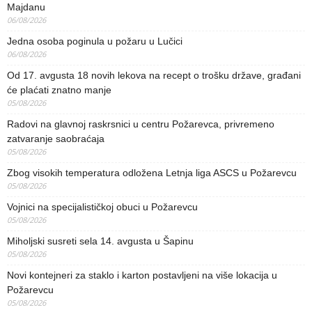
Majdanu
06/08/2026
Jedna osoba poginula u požaru u Lučici
06/08/2026
Od 17. avgusta 18 novih lekova na recept o trošku države, građani
će plaćati znatno manje
05/08/2026
Radovi na glavnoj raskrsnici u centru Požarevca, privremeno
zatvaranje saobraćaja
05/08/2026
Zbog visokih temperatura odložena Letnja liga ASCS u Požarevcu
05/08/2026
Vojnici na specijalističkoj obuci u Požarevcu
05/08/2026
Miholjski susreti sela 14. avgusta u Šapinu
05/08/2026
Novi kontejneri za staklo i karton postavljeni na više lokacija u
Požarevcu
05/08/2026