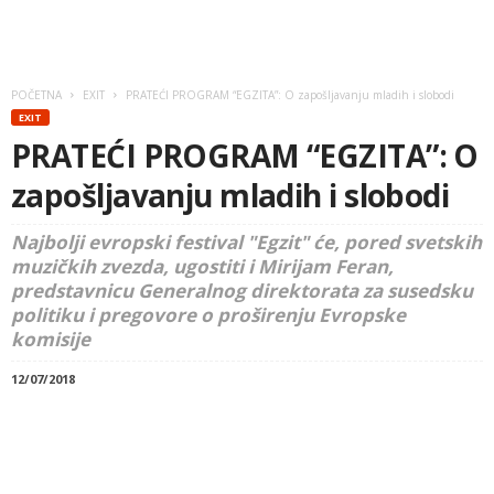
POČETNA
EXIT
PRATEĆI PROGRAM “EGZITA”: O zapošljavanju mladih i slobodi
EXIT
PRATEĆI PROGRAM “EGZITA”: O
zapošljavanju mladih i slobodi
Najbolji evropski festival "Egzit" će, pored svetskih
muzičkih zvezda, ugostiti i Mirijam Feran,
predstavnicu Generalnog direktorata za susedsku
politiku i pregovore o proširenju Evropske
komisije
12/07/2018