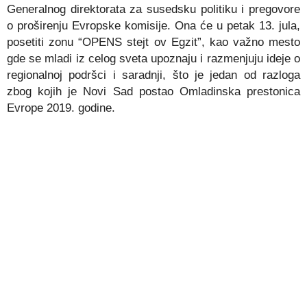
Generalnog direktorata za susedsku politiku i pregovore
o proširenju Evropske komisije. Ona će u petak 13. jula,
posetiti zonu “OPENS stejt ov Egzit”, kao važno mesto
gde se mladi iz celog sveta upoznaju i razmenjuju ideje o
regionalnoj podršci i saradnji, što je jedan od razloga
zbog kojih je Novi Sad postao Omladinska prestonica
Evrope 2019. godine.