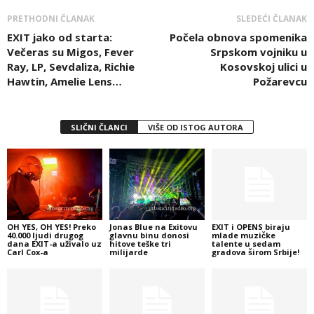
PRETHODNI ČLANAK
SLEDEĆI ČLANAK
EXIT jako od starta:
Počela obnova spomenika
Večeras su Migos, Fever
Srpskom vojniku u
Ray, LP, Sevdaliza, Richie
Kosovskoj ulici u
Hawtin, Amelie Lens…
Požarevcu
SLIČNI ČLANCI
VIŠE OD ISTOG AUTORA
OH YES, OH YES! Preko
Jonas Blue na Exitovu
EXIT i OPENS biraju
40.000 ljudi drugog
glavnu binu donosi
mlade muzičke
dana EXIT-a uživalo uz
hitove teške tri
talente u sedam
Carl Cox-a
milijarde
gradova širom Srbije!