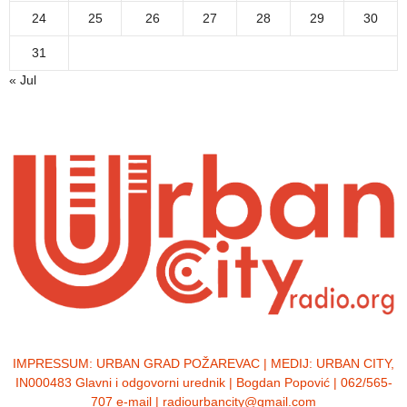
24
25
26
27
28
29
30
31
« Jul
IMPRESSUM:
URBAN GRAD POŽAREVAC | MEDIJ: URBAN CITY,
IN000483 Glavni i odgovorni urednik | Bogdan Popović | 062/565-
707 e-mail | radiourbancity@gmail.com