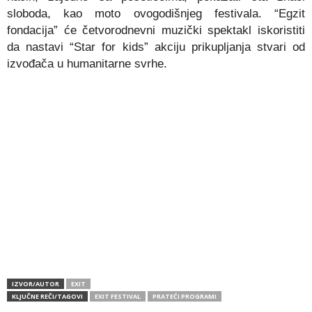
sloboda, kao moto ovogodišnjeg festivala. “Egzit
fondacija” će četvorodnevni muzički spektakl iskoristiti
da nastavi “Star for kids” akciju prikupljanja stvari od
izvođača u humanitarne svrhe.
IZVOR/AUTOR
EXIT
KLJUČNE REČI/TAGOVI
EXIT FESTIVAL
PRATEĆI PROGRAMI