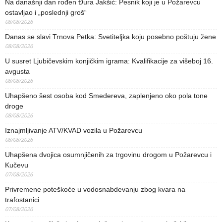
Na današnji dan rođen Đura Jakšić: Pesnik koji je u Požarevcu
ostavljao i „poslednji groš“
08/08/2026
Danas se slavi Trnova Petka: Svetiteljka koju posebno poštuju žene
08/08/2026
U susret Ljubičevskim konjičkim igrama: Kvalifikacije za višeboj 16.
avgusta
08/08/2026
Uhapšeno šest osoba kod Smedereva, zaplenjeno oko pola tone
droge
08/08/2026
Iznajmljivanje ATV/KVAD vozila u Požarevcu
08/08/2026
Uhapšena dvojica osumnjičenih za trgovinu drogom u Požarevcu i
Kučevu
07/08/2026
Privremene poteškoće u vodosnabdevanju zbog kvara na
trafostanici
07/08/2026