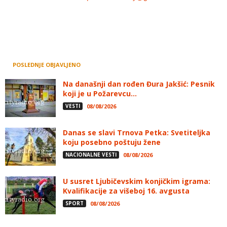
POSLEDNJE OBJAVLJENO
Na današnji dan rođen Đura Jakšić: Pesnik
koji je u Požarevcu...
VESTI
08/08/2026
Danas se slavi Trnova Petka: Svetiteljka
koju posebno poštuju žene
NACIONALNE VESTI
08/08/2026
U susret Ljubičevskim konjičkim igrama:
Kvalifikacije za višeboj 16. avgusta
SPORT
08/08/2026