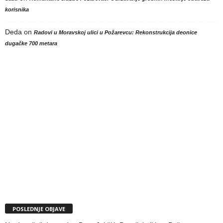
korisnika
Deda
on
Radovi u Moravskoj ulici u Požarevcu: Rekonstrukcija deonice
dugačke 700 metara
POSLEDNJE OBJAVE