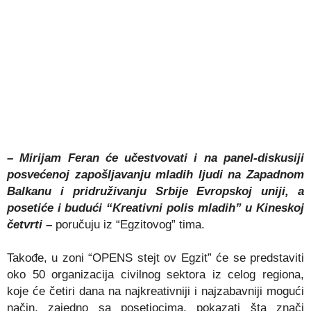
– Mirijam Feran će učestvovati i na panel-diskusiji
posvećenoj zapošljavanju mladih ljudi na Zapadnom
Balkanu i pridruživanju Srbije Evropskoj uniji, a
posetiće i budući “Kreativni polis mladih” u Kineskoj
četvrti –
poručuju iz “Egzitovog” tima.
Takođe, u zoni “OPENS stejt ov Egzit” će se predstaviti
oko 50 organizacija civilnog sektora iz celog regiona,
koje će četiri dana na najkreativniji i najzabavniji mogući
način, zajedno sa posetiocima, pokazati šta znači