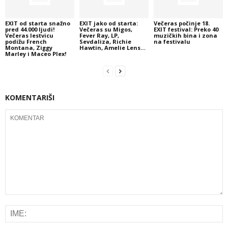
EXIT od starta snažno
EXIT jako od starta:
Večeras počinje 18.
pred 44.000 ljudi!
Večeras su Migos,
EXIT festival: Preko 40
Večeras lestvicu
Fever Ray, LP,
muzičkih bina i zona
podižu French
Sevdaliza, Richie
na festivalu
Montana, Ziggy
Hawtin, Amelie Lens…
Marley i Maceo Plex!
KOMENTARIŠI