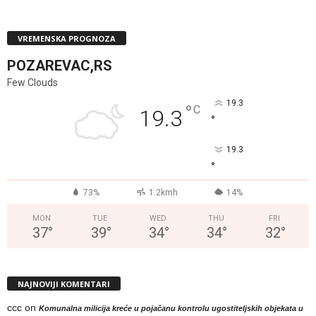
VREMENSKA PROGNOZA
POZAREVAC,RS
Few Clouds
19.3
°
C
19.3
°
19.3
°
73%
1.2kmh
14%
MON
TUE
WED
THU
FRI
37
°
39
°
34
°
34
°
32
°
NAJNOVIJI KOMENTARI
ccc
on
Komunalna milicija kreće u pojačanu kontrolu ugostiteljskih objekata u