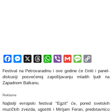
Facebook
Messenger
X
Threads
WhatsApp
Viber
Gmail
Messag
Copy
Link
Festival na Petrovaradinu i ove godine će činiti i panel-
diskusiji posvećenoj zapošljavanju mladih ljudi na
Zapadnom Balkanu.
Reklame
Najbolji evropski festival “Egzit” će, pored svetskih
muzičkih zvezda, ugostiti i Mirijam Feran, predstavnicu