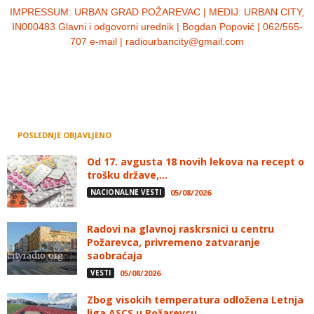
IMPRESSUM:
URBAN GRAD POŽAREVAC | MEDIJ: URBAN CITY,
IN000483 Glavni i odgovorni urednik | Bogdan Popović | 062/565-
707 e-mail | radiourbancity@gmail.com
POSLEDNJE OBJAVLJENO
Od 17. avgusta 18 novih lekova na recept o
trošku države,...
NACIONALNE VESTI
05/08/2026
Radovi na glavnoj raskrsnici u centru
Požarevca, privremeno zatvaranje
saobraćaja
VESTI
05/08/2026
Zbog visokih temperatura odložena Letnja
liga ASCS u Požarevcu