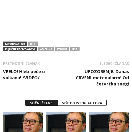
IZVOR/AUTOR
RTS
KLJUČNE REČI/TAGOVI
AMERIKA
IZBORI
USA
PRETHODNI ČLANAK
SLEDEĆI ČLANAK
VRELO! Hleb peče u
UPOZORENJE: Danas
vulkanu! /VIDEO/
CRVENI meteoalarm! Od
četvrtka sneg!
SLIČNI ČLANCI
VIŠE OD ISTOG AUTORA