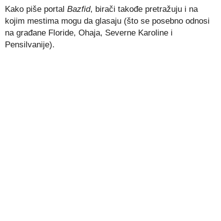
Kako piše portal
Bazfid
, birači takođe pretražuju i na
kojim mestima mogu da glasaju (što se posebno odnosi
na građane Floride, Ohaja, Severne Karoline i
Pensilvanije).