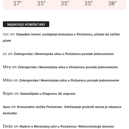
37
°
35
°
35
°
35
°
38
°
NAJNOVIJI KOMENTARI
ccc
on
Objavljen termin suzbijanja komaraca u Požarevcu, pčelari da zaštite
pčele
cc
on
Zelengorska i Nevesinjska ulica u Požarevcu postale jednosmerne
Mira
on
Zelengorska i Nevesinjska ulica u Požarevcu postale jednosmerne
Milos
on
Zelengorska i Nevesinjska ulica u Požarevcu postale jednosmerne
Bojan
on
Satarašijada u Dragovcu 16. avgusta
on
Sasa
Komunalne službe Požarevac: Održavanje grobnih mesta je obaveza
korisnika
Deda
on
Radovi u Moravskoj ulici u Požarevcu: Rekonstrukcija deonice