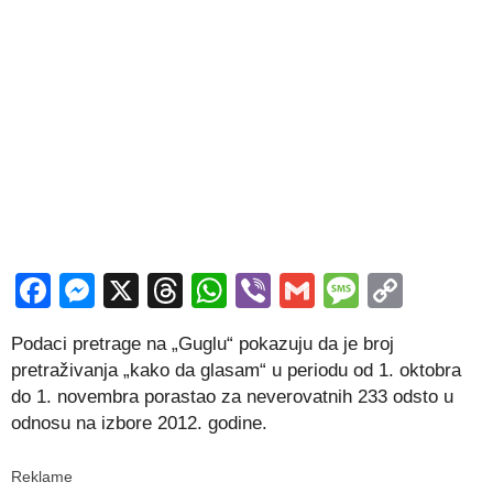
Facebook
Messenger
X
Threads
WhatsApp
Viber
Gmail
Messag
Copy
Link
Podaci pretrage na „Guglu“ pokazuju da je broj
pretraživanja „kako da glasam“ u periodu od 1. oktobra
do 1. novembra porastao za neverovatnih 233 odsto u
odnosu na izbore 2012. godine.
Reklame