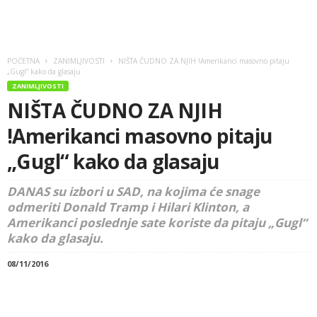
POČETNA
ZANIMLJIVOSTI
NIŠTA ČUDNO ZA NJIH !Amerikanci masovno pitaju
„Gugl“ kako da glasaju
ZANIMLJIVOSTI
NIŠTA ČUDNO ZA NJIH
!Amerikanci masovno pitaju
„Gugl“ kako da glasaju
DANAS su izbori u SAD, na kojima će snage
odmeriti Donald Tramp i Hilari Klinton, a
Amerikanci poslednje sate koriste da pitaju „Gugl“
kako da glasaju.
08/11/2016