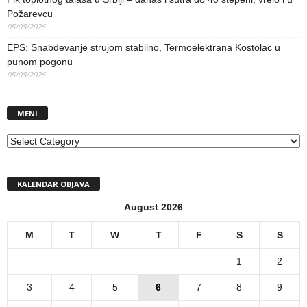
Požarevcu
05/08/2026
EPS: Snabdevanje strujom stabilno, Termoelektrana Kostolac u
punom pogonu
05/08/2026
MENI
MENI
KALENDAR OBJAVA
August 2026
M
T
W
T
F
S
S
1
2
3
4
5
6
7
8
9