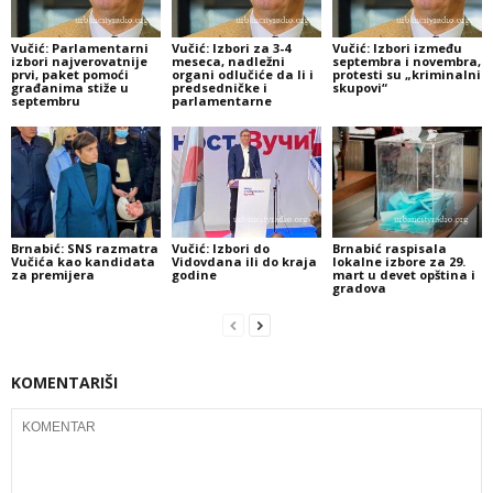
Vučić: Parlamentarni
Vučić: Izbori za 3-4
Vučić: Izbori između
izbori najverovatnije
meseca, nadležni
septembra i novembra,
prvi, paket pomoći
organi odlučiće da li i
protesti su „kriminalni
građanima stiže u
predsedničke i
skupovi“
septembru
parlamentarne
Brnabić: SNS razmatra
Vučić: Izbori do
Brnabić raspisala
Vučića kao kandidata
Vidovdana ili do kraja
lokalne izbore za 29.
za premijera
godine
mart u devet opština i
gradova
KOMENTARIŠI