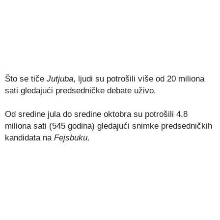
Što se tiče
Jutjuba
, ljudi su potrošili više od 20 miliona
sati gledajući predsedničke debate uživo.
Od sredine jula do sredine oktobra su potrošili 4,8
miliona sati (545 godina) gledajući snimke predsedničkih
kandidata na
Fejsbuku
.