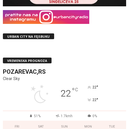
URBAN CITY NA FEJSBUKU
VREMENSKA PROGNOZA
POZAREVAC,RS
Clear Sky
°
22
°
C
22
°
22
51%
1.7kmh
0%
FRI
SAT
SUN
MON
TUE