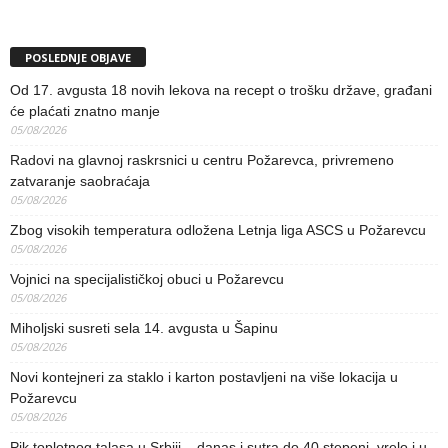
POSLEDNJE OBJAVE
Od 17. avgusta 18 novih lekova na recept o trošku države, građani
će plaćati znatno manje
05/08/2026
Radovi na glavnoj raskrsnici u centru Požarevca, privremeno
zatvaranje saobraćaja
05/08/2026
Zbog visokih temperatura odložena Letnja liga ASCS u Požarevcu
05/08/2026
Vojnici na specijalističkoj obuci u Požarevcu
05/08/2026
Miholjski susreti sela 14. avgusta u Šapinu
05/08/2026
Novi kontejneri za staklo i karton postavljeni na više lokacija u
Požarevcu
05/08/2026
Pik toplotnog talasa u Srbiji – danas i sutra do 40 stepeni, vrelo i u