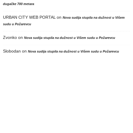
dugačke 700 metara
URBAN CITY WEB PORTAL
on
Nova sudija stupila na dužnost u Višem
sudu u Požarevcu
Zvonko
on
Nova sudija stupila na dužnost u Višem sudu u Požarevcu
Slobodan
on
Nova sudija stupila na dužnost u Višem sudu u Požarevcu