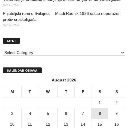
07/08/2026
Prijateljski remi u Svilajncu – Mladi Radnik 1926 ostao neporažen
protiv srpskoligaša
07/08/2026
MENI
MENI
KALENDAR OBJAVA
August 2026
M
T
W
T
F
S
S
1
2
3
4
5
6
7
8
9
10
11
12
13
14
15
16