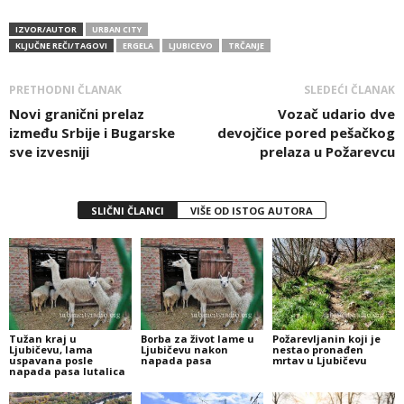
IZVOR/AUTOR
URBAN CITY
KLJUČNE REČI/TAGOVI
ERGELA
LJUBICEVO
TRČANJE
PRETHODNI ČLANAK
SLEDEĆI ČLANAK
Novi granični prelaz
Vozač udario dve
između Srbije i Bugarske
devojčice pored pešačkog
sve izvesniji
prelaza u Požarevcu
SLIČNI ČLANCI
VIŠE OD ISTOG AUTORA
Tužan kraj u
Borba za život lame u
Požarevljanin koji je
Ljubičevu, lama
Ljubičevu nakon
nestao pronađen
uspavana posle
napada pasa
mrtav u Ljubičevu
napada pasa lutalica