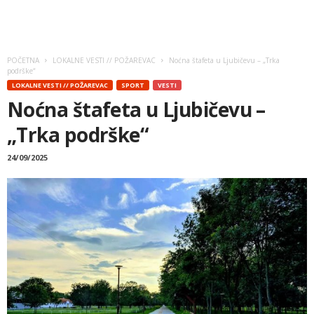
POČETNA
LOKALNE VESTI // POŽAREVAC
Noćna štafeta u Ljubičevu – „Trka
podrške“
LOKALNE VESTI // POŽAREVAC
SPORT
VESTI
Noćna štafeta u Ljubičevu –
„Trka podrške“
24/09/2025