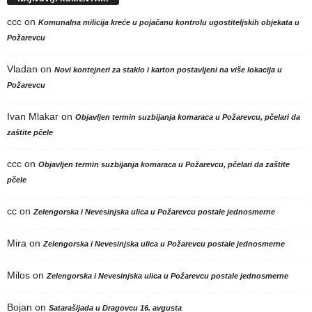
ccc
on
Komunalna milicija kreće u pojačanu kontrolu ugostiteljskih objekata u
Požarevcu
Vladan
on
Novi kontejneri za staklo i karton postavljeni na više lokacija u
Požarevcu
Ivan Mlakar
on
Objavljen termin suzbijanja komaraca u Požarevcu, pčelari da
zaštite pčele
ccc
on
Objavljen termin suzbijanja komaraca u Požarevcu, pčelari da zaštite
pčele
cc
on
Zelengorska i Nevesinjska ulica u Požarevcu postale jednosmerne
Mira
on
Zelengorska i Nevesinjska ulica u Požarevcu postale jednosmerne
Milos
on
Zelengorska i Nevesinjska ulica u Požarevcu postale jednosmerne
Bojan
on
Satarašijada u Dragovcu 16. avgusta