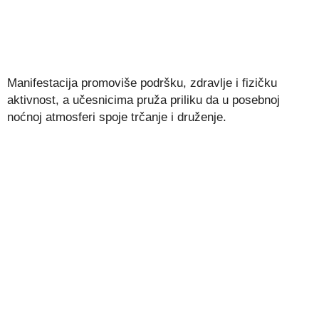
Manifestacija promoviše podršku, zdravlje i fizičku
aktivnost, a učesnicima pruža priliku da u posebnoj
noćnoj atmosferi spoje trčanje i druženje.