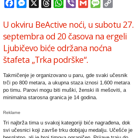
Facebook
Messenger
X
Threads
WhatsApp
Viber
Gmail
Messag
Copy
Link
U okviru BeActive noći, u subotu 27.
septembra od 20 časova na ergeli
Ljubičevo biće održana noćna
štafeta „Trka podrške“.
Takmičenje je organizovano u paru, gde svaki učesnik
trči po 800 metara, a ukupna staza iznosi 1.600 metara
po timu. Parovi mogu biti muški, ženski ili mešoviti, a
minimalna starosna granica je 14 godina.
Reklame
Tri najbrža tima u svakoj kategoriji biće nagrađena, dok
svi učesnici koji završe trku dobijaju medalju. Učešće je
besplatno, ali je broj timova ograničen. Prijave traju do