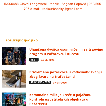
IN000483 Glavni i odgovorni urednik | Bogdan Popović | 062/565-
707 e-mail | radiourbancity@gmail.com
POSLEDNJE OBJAVLJENO
Uhapšena dvojica osumnjičenih za trgovinu
drogom u Požarevcu i Kučevu
VESTI
07/08/2026
Privremene poteškoće u vodosnabdevanju
zbog kvara na trafostanici
SERVISNE VESTI
07/08/2026
Komunalna milicija kreće u pojačanu
kontrolu ugostiteljskih objekata u
Požarevcu