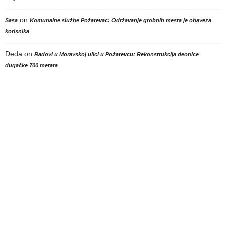
on
Sasa
Komunalne službe Požarevac: Održavanje grobnih mesta je obaveza
korisnika
Deda
on
Radovi u Moravskoj ulici u Požarevcu: Rekonstrukcija deonice
dugačke 700 metara