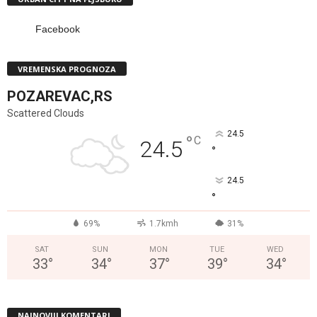
Facebook
VREMENSKA PROGNOZA
POZAREVAC,RS
Scattered Clouds
24.5
°
C
24.5
°
24.5
°
69%
1.7kmh
31%
SAT
SUN
MON
TUE
WED
33
°
34
°
37
°
39
°
34
°
NAJNOVIJI KOMENTARI