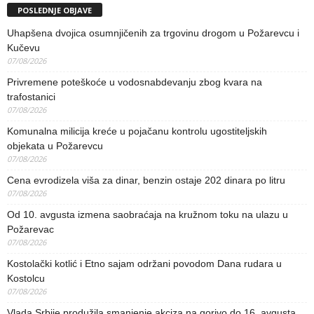
POSLEDNJE OBJAVE
Uhapšena dvojica osumnjičenih za trgovinu drogom u Požarevcu i
Kučevu
07/08/2026
Privremene poteškoće u vodosnabdevanju zbog kvara na
trafostanici
07/08/2026
Komunalna milicija kreće u pojačanu kontrolu ugostiteljskih
objekata u Požarevcu
07/08/2026
Cena evrodizela viša za dinar, benzin ostaje 202 dinara po litru
07/08/2026
Od 10. avgusta izmena saobraćaja na kružnom toku na ulazu u
Požarevac
07/08/2026
Kostolački kotlić i Etno sajam održani povodom Dana rudara u
Kostolcu
07/08/2026
Vlada Srbije produžila smanjenje akciza na gorivo do 16. avgusta