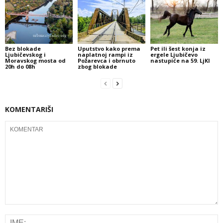
Bez blokade
Uputstvo kako prema
Pet ili šest konja iz
Ljubičevskog i
naplatnoj rampi iz
ergele Ljubičevo
Moravskog mosta od
Požarevca i obrnuto
nastupiće na 59. LjKI
20h do 08h
zbog blokade
KOMENTARIŠI