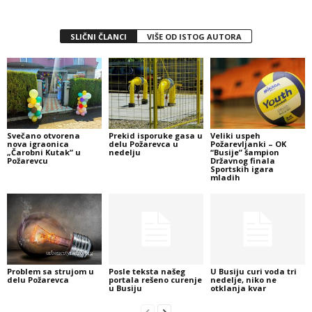
SLIČNI ČLANCI
VIŠE OD ISTOG AUTORA
Svečano otvorena
Prekid isporuke gasa u
Veliki uspeh
nova igraonica
delu Požarevca u
Požarevljanki – OK
„Čarobni Kutak” u
nedelju
“Busije” šampion
Požarevcu
Državnog finala
Sportskih igara
mladih
Problem sa strujom u
Posle teksta našeg
U Busiju curi voda tri
delu Požarevca
portala rešeno curenje
nedelje, niko ne
u Busiju
otklanja kvar