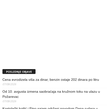
POSLEDNJE OBJAVE
Cena evrodizela viša za dinar, benzin ostaje 202 dinara po litru
07/08/2026
Od 10. avgusta izmena saobraćaja na kružnom toku na ulazu u
Požarevac
07/08/2026
Kostolački kotlić i Etno sajam održani povodom Dana rudara u