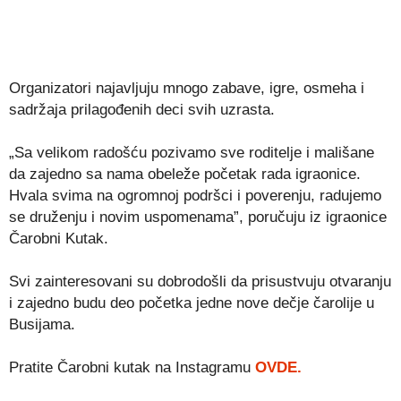
Organizatori najavljuju mnogo zabave, igre, osmeha i
sadržaja prilagođenih deci svih uzrasta.
„Sa velikom radošću pozivamo sve roditelje i mališane
da zajedno sa nama obeleže početak rada igraonice.
Hvala svima na ogromnoj podršci i poverenju, radujemo
se druženju i novim uspomenama”, poručuju iz igraonice
Čarobni Kutak.
Svi zainteresovani su dobrodošli da prisustvuju otvaranju
i zajedno budu deo početka jedne nove dečje čarolije u
Busijama.
Pratite Čarobni kutak na Instagramu
OVDE.