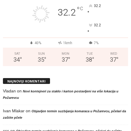
32.2
°
C
32.2
°
32.2
°
40%
1kmh
7%
SAT
SUN
MON
TUE
WED
34
°
35
°
37
°
38
°
37
°
NAJNOVIJI KOMENTARI
Vladan
on
Novi kontejneri za staklo i karton postavljeni na više lokacija u
Požarevcu
Ivan Mlakar
on
Objavljen termin suzbijanja komaraca u Požarevcu, pčelari da
zaštite pčele
ccc
on
Objavljen termin suzbijanja komaraca u Požarevcu, pčelari da zaštite