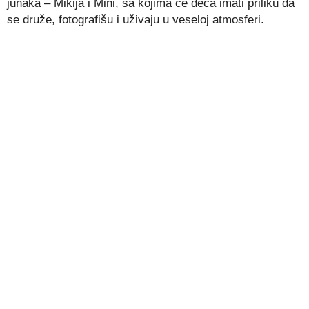
junaka – Mikija i Mini, sa kojima će deca imati priliku da
se druže, fotografišu i uživaju u veseloj atmosferi.