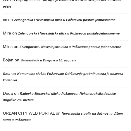
pčele
cc
on
Zelengorska i Nevesinjska ulica u Požarevcu postale jednosmerne
Mira
on
Zelengorska i Nevesinjska ulica u Požarevcu postale jednosmerne
Milos
on
Zelengorska i Nevesinjska ulica u Požarevcu postale jednosmerne
Bojan
on
Satarašijada u Dragovcu 16. avgusta
on
Sasa
Komunalne službe Požarevac: Održavanje grobnih mesta je obaveza
korisnika
Deda
on
Radovi u Moravskoj ulici u Požarevcu: Rekonstrukcija deonice
dugačke 700 metara
URBAN CITY WEB PORTAL
on
Nova sudija stupila na dužnost u Višem
sudu u Požarevcu