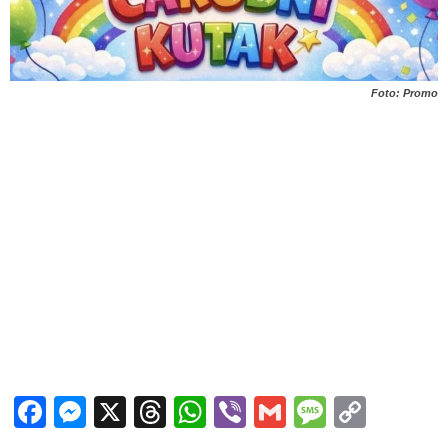
Foto: Promo
Facebook
Messenger
X
Threads
WhatsApp
Viber
Gmail
Messag
Copy
Link