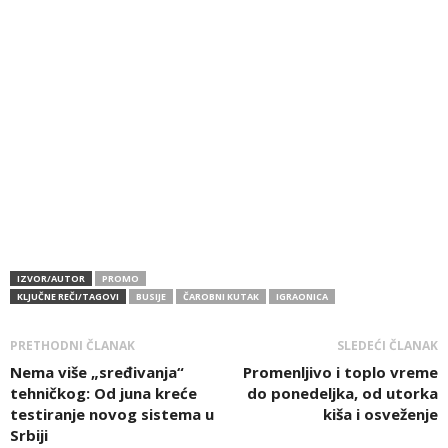
IZVOR/AUTOR
PROMO
KLJUČNE REČI/TAGOVI
BUSIJE
ČAROBNI KUTAK
IGRAONICA
PRETHODNI ČLANAK
SLEDEĆI ČLANAK
Nema više „sređivanja“
Promenljivo i toplo vreme
tehničkog: Od juna kreće
do ponedeljka, od utorka
testiranje novog sistema u
kiša i osveženje
Srbiji