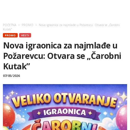
POČETNA
PROMO
Nova igraonica za najmlađe u Požarevcu: Otvara se „Čarobni
Kutak”
PROMO
VESTI
Nova igraonica za najmlađe u
Požarevcu: Otvara se „Čarobni
Kutak”
07/05/2026