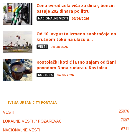
Cena evrodizela viša za dinar, benzin
ostaje 202 dinara po litru
NACIONALNE VESTI
07/08/2026
Od 10. avgusta izmena saobraćaja na
kružnom toku na ulazu u...
VESTI
07/08/2026
Kostolački kotlić i Etno sajam održani
povodom Dana rudara u Kostolcu
KULTURA
07/08/2026
SVE SA URBAN CITY PORTALA
25076
VESTI
7697
LOKALNE VESTI // POŽAREVAC
6711
NACIONALNE VESTI