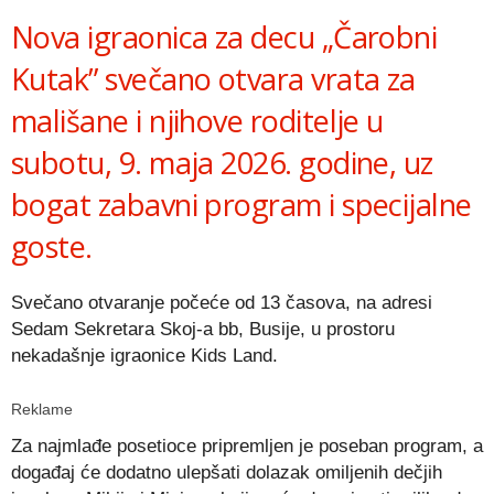
Nova igraonica za decu „Čarobni
Kutak” svečano otvara vrata za
mališane i njihove roditelje u
subotu, 9. maja 2026. godine, uz
bogat zabavni program i specijalne
goste.
Svečano otvaranje počeće od 13 časova, na adresi
Sedam Sekretara Skoj-a bb, Busije, u prostoru
nekadašnje igraonice Kids Land.
Reklame
Za najmlađe posetioce pripremljen je poseban program, a
događaj će dodatno ulepšati dolazak omiljenih dečjih