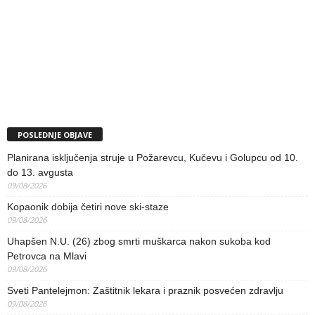
POSLEDNJE OBJAVE
Planirana isključenja struje u Požarevcu, Kučevu i Golupcu od 10.
do 13. avgusta
09/08/2026
Kopaonik dobija četiri nove ski-staze
09/08/2026
Uhapšen N.U. (26) zbog smrti muškarca nakon sukoba kod
Petrovca na Mlavi
09/08/2026
Sveti Pantelejmon: Zaštitnik lekara i praznik posvećen zdravlju
09/08/2026