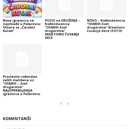
Nova igraonica za
POZIV na DRUŽENJE –
NOVO – Rođendaonica
najmlađe u Požarevcu:
Rođendaonica
“OSMEH-Svet
Otvara se „Čarobni
“OSMEH-Svet
drugarstva” Kreativno
Kutak”
drugarstva”
čuvanje dece (FOTO)
KREATIVNO ČUVANJE
DECE
Proslavite rođendan
vaših mališana uz
“OSMEH – Svet
drugarstva”
NAJOPREMLJENIJA
igraonica u Požarevcu
KOMENTARIŠI