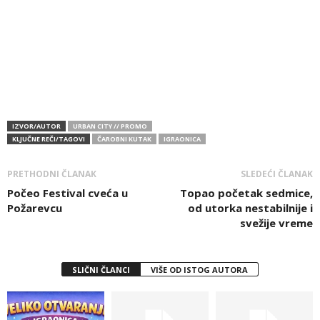
IZVOR/AUTOR
URBAN CITY // PROMO
KLJUČNE REČI/TAGOVI
ČAROBNI KUTAK
IGRAONICA
PRETHODNI ČLANAK
SLEDEĆI ČLANAK
Počeo Festival cveća u
Topao početak sedmice,
Požarevcu
od utorka nestabilnije i
svežije vreme
SLIČNI ČLANCI
VIŠE OD ISTOG AUTORA