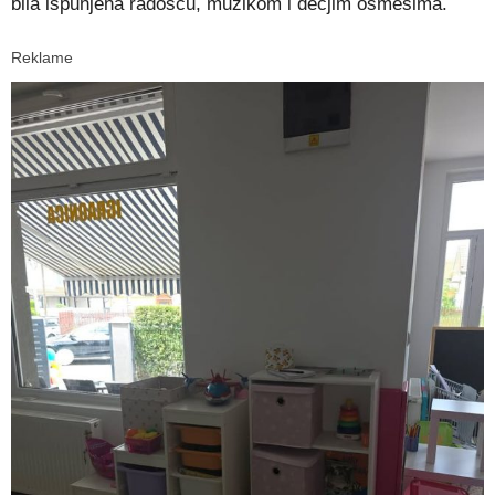
bila ispunjena radošću, muzikom i dečjim osmesima.
Reklame