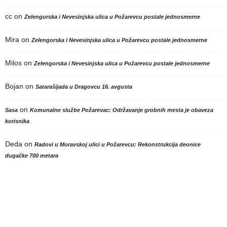
cc
on
Zelengorska i Nevesinjska ulica u Požarevcu postale jednosmerne
Mira
on
Zelengorska i Nevesinjska ulica u Požarevcu postale jednosmerne
Milos
on
Zelengorska i Nevesinjska ulica u Požarevcu postale jednosmerne
Bojan
on
Satarašijada u Dragovcu 16. avgusta
on
Sasa
Komunalne službe Požarevac: Održavanje grobnih mesta je obaveza
korisnika
Deda
on
Radovi u Moravskoj ulici u Požarevcu: Rekonstrukcija deonice
dugačke 700 metara