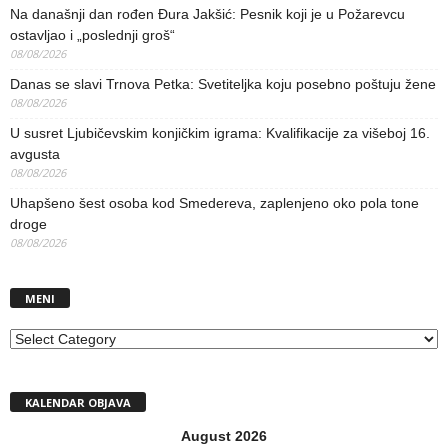
Na današnji dan rođen Đura Jakšić: Pesnik koji je u Požarevcu
ostavljao i „poslednji groš“
08/08/2026
Danas se slavi Trnova Petka: Svetiteljka koju posebno poštuju žene
08/08/2026
U susret Ljubičevskim konjičkim igrama: Kvalifikacije za višeboj 16.
avgusta
08/08/2026
Uhapšeno šest osoba kod Smedereva, zaplenjeno oko pola tone
droge
08/08/2026
MENI
MENI
KALENDAR OBJAVA
August 2026