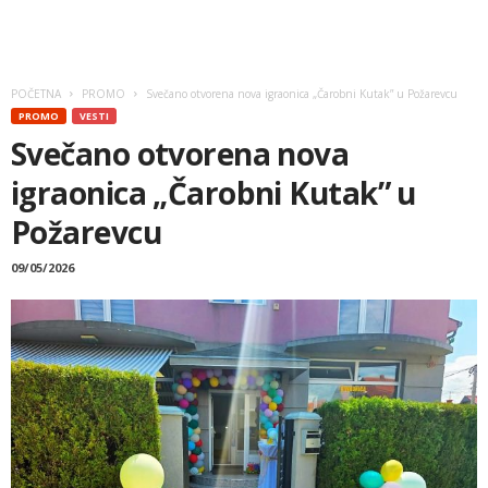
POČETNA
PROMO
Svečano otvorena nova igraonica „Čarobni Kutak” u Požarevcu
PROMO
VESTI
Svečano otvorena nova
igraonica „Čarobni Kutak” u
Požarevcu
09/05/2026