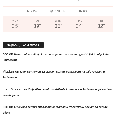
°
29%
4.3kmh
0%
MON
TUE
WED
THU
FRI
35
°
39
°
36
°
34
°
32
°
NAJNOVIJI KOMENTARI
ccc
on
Komunalna milicija kreće u pojačanu kontrolu ugostiteljskih objekata u
Požarevcu
Vladan
on
Novi kontejneri za staklo i karton postavljeni na više lokacija u
Požarevcu
Ivan Mlakar
on
Objavljen termin suzbijanja komaraca u Požarevcu, pčelari da
zaštite pčele
ccc
on
Objavljen termin suzbijanja komaraca u Požarevcu, pčelari da zaštite
pčele