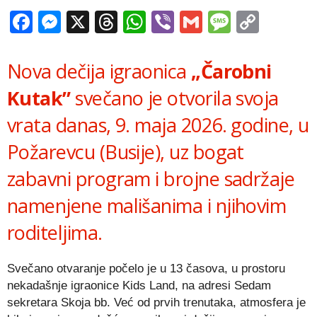
Facebook
Messenger
X
Threads
WhatsApp
Viber
Gmail
Messag
Copy
Link
Nova dečija igraonica
„Čarobni
Kutak”
svečano je otvorila svoja
vrata danas, 9. maja 2026. godine, u
Požarevcu (Busije), uz bogat
zabavni program i brojne sadržaje
namenjene mališanima i njihovim
roditeljima.
Svečano otvaranje počelo je u 13 časova, u prostoru
nekadašnje igraonice Kids Land, na adresi Sedam
sekretara Skoja bb. Već od prvih trenutaka, atmosfera je