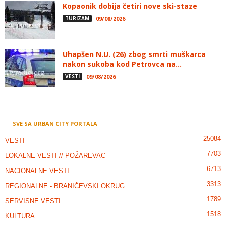
Kopaonik dobija četiri nove ski-staze
TURIZAM
09/08/2026
Uhapšen N.U. (26) zbog smrti muškarca
nakon sukoba kod Petrovca na...
VESTI
09/08/2026
SVE SA URBAN CITY PORTALA
25084
VESTI
7703
LOKALNE VESTI // POŽAREVAC
6713
NACIONALNE VESTI
3313
REGIONALNE - BRANIČEVSKI OKRUG
1789
SERVISNE VESTI
1518
KULTURA