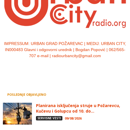
IMPRESSUM:
URBAN GRAD POŽAREVAC | MEDIJ: URBAN CITY,
IN000483 Glavni i odgovorni urednik | Bogdan Popović | 062/565-
707 e-mail | radiourbancity@gmail.com
POSLEDNJE OBJAVLJENO
Planirana isključenja struje u Požarevcu,
Kučevu i Golupcu od 10. do...
SERVISNE VESTI
09/08/2026