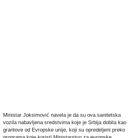
Ministar Joksimović navela je da su ova sanitetska
vozila nabavljena sredstvima koje je Srbija dobila kao
grantove od Evropske unije, koji su opredeljeni preko
programa koje koristi Ministarstvo za evropske