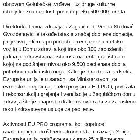
obnovom Golubačke tvrđave i uz druge kulturne i
istorijske znamenitosti poseti i preko 500.000 turista.
Direktorka Doma zdravlja u Žagubici, dr Vesna Stoilović
Gvozdenović je takođe istakla značaj dobijene donacije,
jer je ovo jedino u potpunosti opremljeno sanitetsko
vozilo u Domu zdravlja koji ima oko 100 zaposlenih i
jedina je zdravstvena ustanova na teritoriji opštine u
kojoj na godišnjem nivou oko 9.500 pacijenata dobija
potrebnu medicinsku negu. Kako je direktorka podsetila
Evropska unija je u saradnji sa Ministarstvom za
evropske integracije, preko programa EU PRO, podržala
i rekonstrukciju grejanja i ventilacije u žagubičkom domu
zdravlja što je unapredilo kako uslove rada za zaposlene
tako i zdravstevne usluge za pacijente.
Aktivnosti EU PRO programa, koji doprinosi
ravnomernijem društveno-ekonomskom razvoju Srbije,
Evropska unija podržava sa ukupno 25 miliona evra.