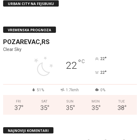
URBAN CITY NA FEJSBUKU
VREMENSKA PROGNOZA
POZAREVAC,RS
Clear Sky
°
22
°
C
22
°
22
51%
1.7kmh
0%
FRI
SAT
SUN
MON
TUE
37
°
35
°
35
°
35
°
38
°
NAJNOVIJI KOMENTARI