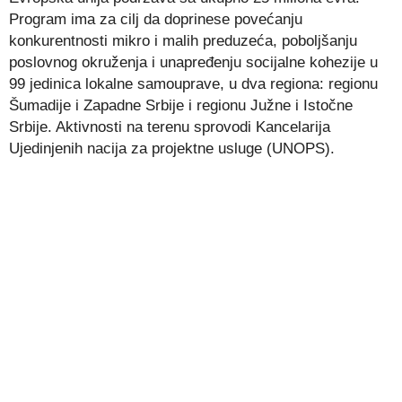
Program ima za cilj da doprinese povećanju
konkurentnosti mikro i malih preduzeća, poboljšanju
poslovnog okruženja i unapređenju socijalne kohezije u
99 jedinica lokalne samouprave, u dva regiona: regionu
Šumadije i Zapadne Srbije i regionu Južne i Istočne
Srbije. Aktivnosti na terenu sprovodi Kancelarija
Ujedinjenih nacija za projektne usluge (UNOPS).