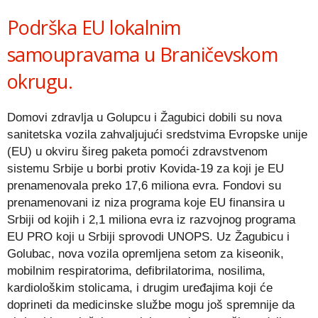
Link
Podrška EU lokalnim
samoupravama u Braničevskom
okrugu.
Domovi zdravlja u Golupcu i Žagubici dobili su nova
sanitetska vozila zahvaljujući sredstvima Evropske unije
(EU) u okviru šireg paketa pomoći zdravstvenom
sistemu Srbije u borbi protiv Kovida-19 za koji je EU
prenamenovala preko 17,6 miliona evra. Fondovi su
prenamenovani iz niza programa koje EU finansira u
Srbiji od kojih i 2,1 miliona evra iz razvojnog programa
EU PRO koji u Srbiji sprovodi UNOPS. Uz Žagubicu i
Golubac, nova vozila opremljena setom za kiseonik,
mobilnim respiratorima, defibrilatorima, nosilima,
kardiološkim stolicama, i drugim uređajima koji će
doprineti da medicinske službe mogu još spremnije da