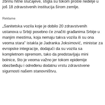
zbrinu hitne slučajeve, stigla su tokom prošle nedelje u
još 18 zdravstvenih institucija širom zemlje.
Reklame
„Sanitetska vozila koje je dobilo 20 zdravstvenih
ustanova u Srbiji posebno će značiti građanima Srbije u
manjim mestima, koja nemaju takva vozila ili su ona
veoma stara” istakla je Jadranka Joksimović, ministar za
evropske integracije, dodajući da su vozila sa
kompletnom opremom, tako da predstavljaju mini
bolnice, što je veoma važno jer tokom epidemije
obezbeđuju i određenu dodatnu vrstu zdravstvene
sigurnosti našem stanovništvu.