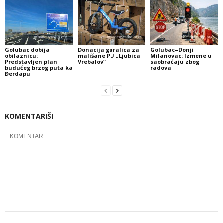
Golubac dobija
Donacija guralica za
Golubac–Donji
obilaznicu:
mališane PU „Ljubica
Milanovac: Izmene u
Predstavljen plan
Vrebalov“
saobraćaju zbog
budućeg brzog puta ka
radova
Đerdapu
KOMENTARIŠI