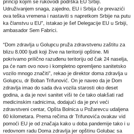
princip kojim se rukovodi podrška EU Srbiji.
Udruživanjem snaga, zajedno, EU i Srbija će prevazići
ova teška vremena i nastaviti s napretkom Srbije na putu
ka članstvu u EU”, istakao je šef Delegacije EU u Srbiji,
ambasador Sem Fabrici.
“Dom zdravlja u Golupcu pruža zdravstvenu zaštitu za
blizu 8.000 ljudi koji žive na teritoriji opštine. Mi
pokrivamo prilično razuđenu teritoriju od čak 24 naselja,
pa će nam ovo novo i kompletno opremljeno sanitetsko
vozilo mnogo značiti”, rekao je direktor doma zdravlja u
Golupcu, dr Boban Trifunović. On je naveo da je Dom
zdravlja imao do sada dva vozila starosti oko deset
godina, a da je novi sanitet viši te će tako olakšati rad
medicinskim radnicima, dodajući da je prvi veći
zdravstveni centar, Opšta Bolnica u Požarevcu udaljena
60 kilometara. Prema rečima dr Trifunovića ovakav vid
pomoći EU je od značaja kako u doba pandemije tako i u
redovnom radu Doma zdravlja jer opštinu Golubac sa