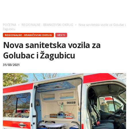
POČETNA
REGIONALNE - BRANIČEVSKI OKRUG
Nova sanitetska vozila za Golubac i
Žagubicu
REGIONALNE - BRANIČEVSKI OKRUG
VESTI
Nova sanitetska vozila za
Golubac i Žagubicu
31/03/2021