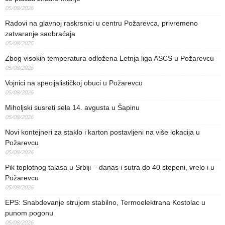
05/08/2026
Radovi na glavnoj raskrsnici u centru Požarevca, privremeno
zatvaranje saobraćaja
05/08/2026
Zbog visokih temperatura odložena Letnja liga ASCS u Požarevcu
05/08/2026
Vojnici na specijalističkoj obuci u Požarevcu
05/08/2026
Miholjski susreti sela 14. avgusta u Šapinu
05/08/2026
Novi kontejneri za staklo i karton postavljeni na više lokacija u
Požarevcu
05/08/2026
Pik toplotnog talasa u Srbiji – danas i sutra do 40 stepeni, vrelo i u
Požarevcu
05/08/2026
EPS: Snabdevanje strujom stabilno, Termoelektrana Kostolac u
punom pogonu
05/08/2026