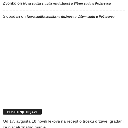
Zvonko
on
Nova sudija stupila na dužnost u Višem sudu u Požarevcu
Slobodan
on
Nova sudija stupila na dužnost u Višem sudu u Požarevcu
POSLEDNJE OBJAVE
Od 17. avgusta 18 novih lekova na recept o trošku države, građani
će plaćati znatno manje