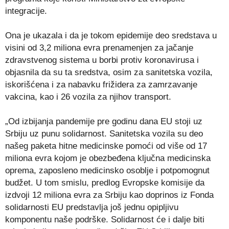
integracije.
Ona je ukazala i da je tokom epidemije deo sredstava u
visini od 3,2 miliona evra prenamenjen za jačanje
zdravstvenog sistema u borbi protiv koronavirusa i
objasnila da su ta sredstva, osim za sanitetska vozila,
iskorišćena i za nabavku frižidera za zamrzavanje
vakcina, kao i 26 vozila za njihov transport.
„Od izbijanja pandemije pre godinu dana EU stoji uz
Srbiju uz punu solidarnost. Sanitetska vozila su deo
našeg paketa hitne medicinske pomoći od više od 17
miliona evra kojom je obezbeđena ključna medicinska
oprema, zaposleno medicinsko osoblje i potpomognut
budžet. U tom smislu, predlog Evropske komisije da
izdvoji 12 miliona evra za Srbiju kao doprinos iz Fonda
solidarnosti EU predstavlja još jednu opipljivu
komponentu naše podrške. Solidarnost će i dalje biti