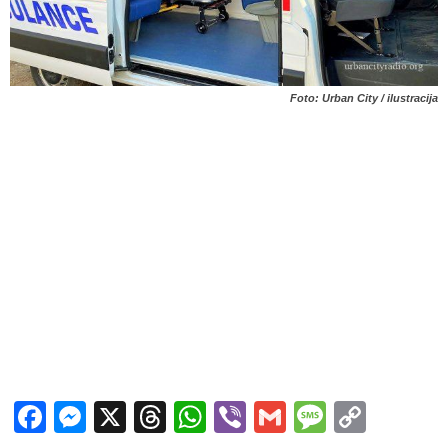
Foto: Urban City / ilustracija
Facebook
Messenger
X
Threads
WhatsApp
Viber
Gmail
Messag
Copy