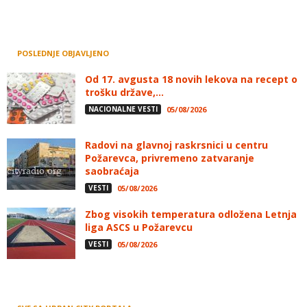
POSLEDNJE OBJAVLJENO
Od 17. avgusta 18 novih lekova na recept o
trošku države,...
NACIONALNE VESTI
05/08/2026
Radovi na glavnoj raskrsnici u centru
Požarevca, privremeno zatvaranje
saobraćaja
VESTI
05/08/2026
Zbog visokih temperatura odložena Letnja
liga ASCS u Požarevcu
VESTI
05/08/2026