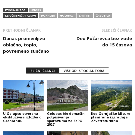
IZVOR/AUTOR
UNOPS
KLJUČNE REČI/TAGOVI
DONACIJA
GOLUBAC
SANITET
ŽAGUBICA
PRETHODNI ČLANAK
SLEDEĆI ČLANAK
Danas promenljivo
Deo Požarevca bez vode
oblačno, toplo,
do 15 časova
povremeno sunčano
SLIČNI ČLANCI
VIŠE OD ISTOG AUTORA
U Golupcu otvorena
Golubac bio domaćin
Kod Gornjačke klisure
ekskluzivna izložba o
potpisivanja
planirana izgradnja
Grenlandu
sporazuma za EXPO
27 vetroturbina
2027