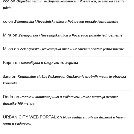
ccc
on
Objavljen termin suzbijanja komaraca u Požarevcu, pčelari da zaštite
pčele
cc
on
Zelengorska i Nevesinjska ulica u Požarevcu postale jednosmerne
Mira
on
Zelengorska i Nevesinjska ulica u Požarevcu postale jednosmerne
Milos
on
Zelengorska i Nevesinjska ulica u Požarevcu postale jednosmerne
Bojan
on
Satarašijada u Dragovcu 16. avgusta
on
Sasa
Komunalne službe Požarevac: Održavanje grobnih mesta je obaveza
korisnika
Deda
on
Radovi u Moravskoj ulici u Požarevcu: Rekonstrukcija deonice
dugačke 700 metara
URBAN CITY WEB PORTAL
on
Nova sudija stupila na dužnost u Višem
sudu u Požarevcu