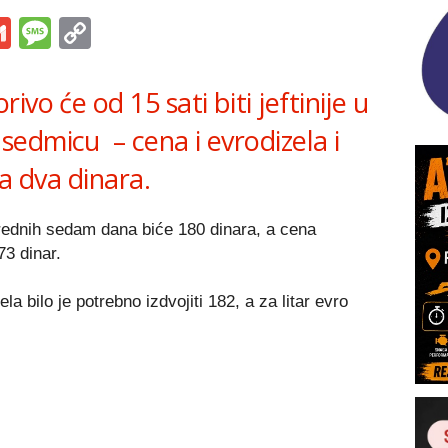
s
tsApp
iber
Gmail
Message
Copy
Link
vo će od 15 sati biti jeftinije u
edmicu – cena i evrodizela i
za dva dinara.
ednih sedam dana biće 180 dinara, a cena
3 dinar.
a bilo je potrebno izdvojiti 182, a za litar evro