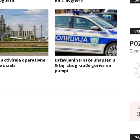
UR
avgusta
do 2. avgusta
VR
PO
Clear
 aktivirala operativne
Državljanin Finske uhapšen u
e dizela
Srbiji zbog krađe goriva na
pumpi
S
NA