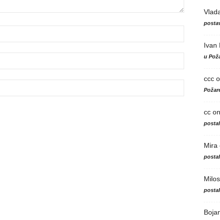
Vlad
postav
Ivan
u Poža
ccc
o
Požare
cc
o
posta
Mira
posta
Milos
posta
Boja