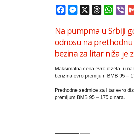
Facebook
Messenger
X
Thread
Wha
V
Na pumpma u Srbiji gori
odnosu na prethodnu s
bezina za litar niža je 
Maksimalna cena evro dizela u nar
benzina evro premijum BMB 95 – 17
Prethodne sedmice za litar evro dizel
premijum BMB 95 – 175 dinara.