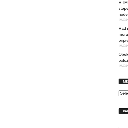
RHMZ
stepe
nedel
06/08
Rad 
mora
prija
06/08
Obel
polo
06/08
ME
MEN
KA