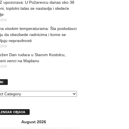
 upozorava: U Požarevcu danas oko 38
ni, toplotni talas se nastavlja i sledeće
je
/2026
na visokim temperaturama: Šta poslodavci
ju da obezbede radnicima i kome se
vljuju nepravilnosti
/2026
ežen Dan rudara u Starom Kostolcu,
ženi venci na Majdanu
/2026
NI
I
LENDAR OBJAVA
August 2026