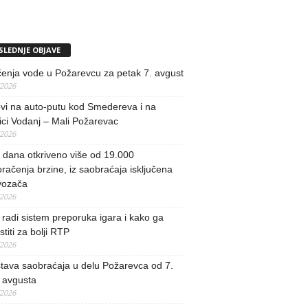
SLEDNJE OBJAVE
učenja vode u Požarevcu za petak 7. avgust
/2026
vi na auto-putu kod Smedereva i na
ci Vodanj – Mali Požarevac
/2026
i dana otkriveno više od 19.000
račenja brzine, iz saobraćaja isključena
vozača
/2026
radi sistem preporuka igara i kako ga
stiti za bolji RTP
/2026
tava saobraćaja u delu Požarevca od 7.
 avgusta
/2026