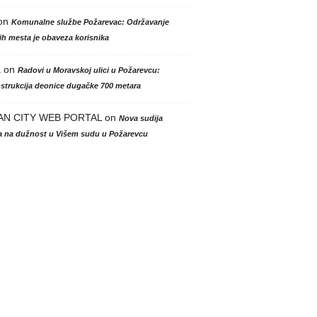
on
Komunalne službe Požarevac: Održavanje
h mesta je obaveza korisnika
a
on
Radovi u Moravskoj ulici u Požarevcu:
strukcija deonice dugačke 700 metara
AN CITY WEB PORTAL
on
Nova sudija
la na dužnost u Višem sudu u Požarevcu