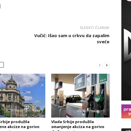
SLEDEĆI ČLANAK
Vučić: Išao sam u crkvu da zapalim
sveće
Srbije produžila
Vlada Srbije produžila
ne akcize na gorivo
smanjenje akciza na gorivo