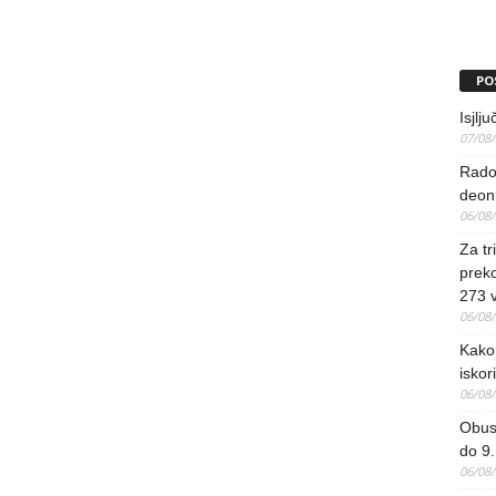
PO
Isjlj
07/08
Rado
deoni
06/08
Za tr
preko
273 
06/08
Kako 
iskori
06/08
Obus
do 9.
06/08