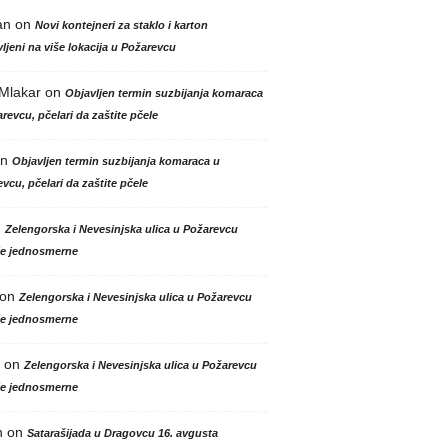
an
on
Novi kontejneri za staklo i karton
ljeni na više lokacija u Požarevcu
 Mlakar
on
Objavljen termin suzbijanja komaraca
revcu, pčelari da zaštite pčele
n
Objavljen termin suzbijanja komaraca u
vcu, pčelari da zaštite pčele
n
Zelengorska i Nevesinjska ulica u Požarevcu
le jednosmerne
on
Zelengorska i Nevesinjska ulica u Požarevcu
le jednosmerne
on
Zelengorska i Nevesinjska ulica u Požarevcu
le jednosmerne
n
on
Satarašijada u Dragovcu 16. avgusta