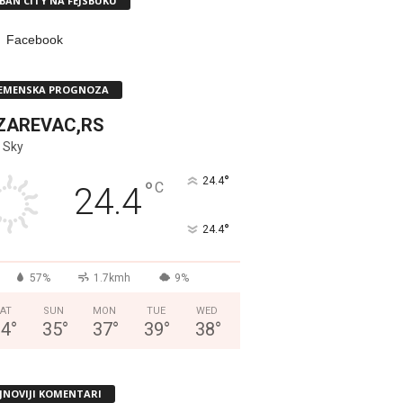
BAN CITY NA FEJSBUKU
Facebook
EMENSKA PROGNOZA
ZAREVAC,RS
 Sky
°
24.4
°
C
24.4
°
24.4
57%
1.7kmh
9%
AT
SUN
MON
TUE
WED
34
°
35
°
37
°
39
°
38
°
JNOVIJI KOMENTARI