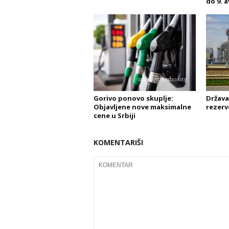
do 9. 
Gorivo ponovo skuplje:
Država
Objavljene nove maksimalne
rezerv
cene u Srbiji
KOMENTARIŠI