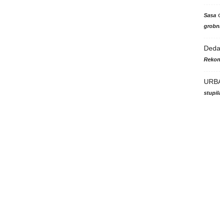
Sasa
grobni
Ded
Rekon
URB
stupi