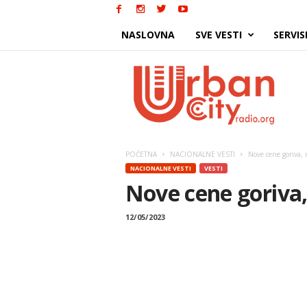
NASLOVNA
SVE VESTI
SERVIS
Urban
City
POČETNA
NACIONALNE VESTI
Nove cene goriva, 
NACIONALNE VESTI
VESTI
Nove cene goriva,
12/05/2023