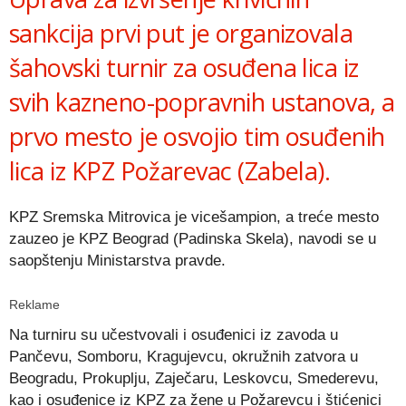
sankcija prvi put je organizovala
šahovski turnir za osuđena lica iz
svih kazneno-popravnih ustanova, a
prvo mesto je osvojio tim osuđenih
lica iz KPZ Požarevac (Zabela).
KPZ Sremska Mitrovica je vicešampion, a treće mesto
zauzeo je KPZ Beograd (Padinska Skela), navodi se u
saopštenju Ministarstva pravde.
Reklame
Na turniru su učestvovali i osuđenici iz zavoda u
Pančevu, Somboru, Kragujevcu, okružnih zatvora u
Beogradu, Prokuplju, Zaječaru, Leskovcu, Smederevu,
kao i osuđenice iz KPZ za žene u Požarevcu i štićenici