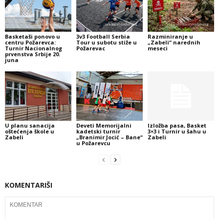
Basketaši ponovo u
3v3 Football Serbia
Razminiranje u
centru Požarevca:
Tour u subotu stiže u
„Zabeli“ narednih
Turnir Nacionalnog
Požarevac
meseci
prvenstva Srbije 20.
juna
U planu sanacija
Deveti Memorijalni
Izložba pasa, Basket
oštećenja škole u
kadetski turnir
3×3 i Turnir u šahu u
Zabeli
„Branimir Jocić – Bane“
Zabeli
u Požarevcu
KOMENTARIŠI