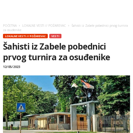
POČETNA
LOKALNE VESTI // POŽAREVAC
Šahisti iz Zabele pobednici prvog turnira
za osuđenike
LOKALNE VESTI // POŽAREVAC
VESTI
Šahisti iz Zabele pobednici
prvog turnira za osuđenike
12/05/2023