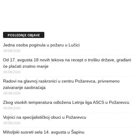
POSLEDNJE OBJAVE
Jedna osoba poginula u požaru u Lučici
06/08/2026
Od 17. avgusta 18 novih lekova na recept o trošku države, građani
će plaćati znatno manje
05/08/2026
Radovi na glavnoj raskrsnici u centru Požarevca, privremeno
zatvaranje saobraćaja
05/08/2026
Zbog visokih temperatura odložena Letnja liga ASCS u Požarevcu
05/08/2026
Vojnici na specijalističkoj obuci u Požarevcu
05/08/2026
Miholjski susreti sela 14. avgusta u Šapinu