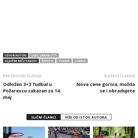
IZVOR/AUTOR
UIKS, URBAN CITY
KLJUČNE REČI/TAGOVI
ŠAHISTI
TURNIR
ZABELA
PRETHODNI ČLANAK
SLEDEĆI ČLANAK
Odložen 3×3 fudbal u
Nove cene goriva, možda
Požarevcu zakazan za 14.
se i obradujete
maj
SLIČNI ČLANCI
VIŠE OD ISTOG AUTORA