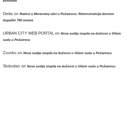
korisnika
Deda
on
Radovi u Moravskoj ulici u Požarevcu: Rekonstrukcija deonice
dugačke 700 metara
URBAN CITY WEB PORTAL
on
Nova sudija stupila na dužnost u Višem
sudu u Požarevcu
Zvonko
on
Nova sudija stupila na dužnost u Višem sudu u Požarevcu
Slobodan
on
Nova sudija stupila na dužnost u Višem sudu u Požarevcu