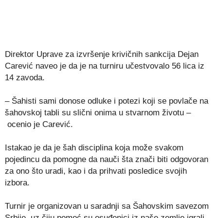
Direktor Uprave za izvršenje krivičnih sankcija Dejan
Carević naveo je da je na turniru učestvovalo 56 lica iz
14 zavoda.
– Šahisti sami donose odluke i potezi koji se povlače na
šahovskoj tabli su slični onima u stvarnom životu –
ocenio je Carević.
Istakao je da je šah disciplina koja može svakom
pojedincu da pomogne da nauči šta znači biti odgovoran
za ono što uradi, kao i da prihvati posledice svojih
izbora.
Turnir je organizovan u saradnji sa Šahovskim savezom
Srbije, uz čiju pomoć su osuđenici iz naše zemlje igrali