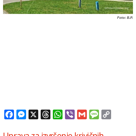
Foto: B.P.
Facebook
Messenger
X
Threads
WhatsApp
Viber
Gmail
Messag
Copy
Link
Uprava za izvršenje krivičnih