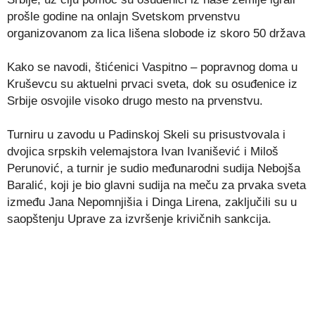
prošle godine na onlajn Svetskom prvenstvu
organizovanom za lica lišena slobode iz skoro 50 država
Kako se navodi, štićenici Vaspitno – popravnog doma u
Kruševcu su aktuelni prvaci sveta, dok su osuđenice iz
Srbije osvojile visoko drugo mesto na prvenstvu.
Turniru u zavodu u Padinskoj Skeli su prisustvovala i
dvojica srpskih velemajstora Ivan Ivanišević i Miloš
Perunović, a turnir je sudio međunarodni sudija Nebojša
Baralić, koji je bio glavni sudija na meču za prvaka sveta
između Jana Nepomnjišia i Dinga Lirena, zaključili su u
saopštenju Uprave za izvršenje krivičnih sankcija.