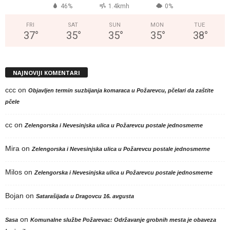
46%
1.4kmh
0%
FRI
SAT
SUN
MON
TUE
37
°
35
°
35
°
35
°
38
°
NAJNOVIJI KOMENTARI
ccc
on
Objavljen termin suzbijanja komaraca u Požarevcu, pčelari da zaštite
pčele
cc
on
Zelengorska i Nevesinjska ulica u Požarevcu postale jednosmerne
Mira
on
Zelengorska i Nevesinjska ulica u Požarevcu postale jednosmerne
Milos
on
Zelengorska i Nevesinjska ulica u Požarevcu postale jednosmerne
Bojan
on
Satarašijada u Dragovcu 16. avgusta
on
Sasa
Komunalne službe Požarevac: Održavanje grobnih mesta je obaveza