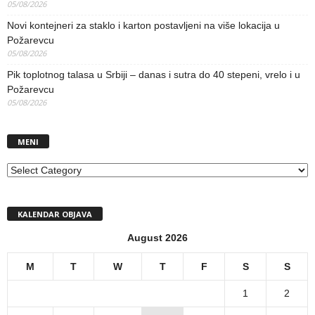
05/08/2026
Novi kontejneri za staklo i karton postavljeni na više lokacija u
Požarevcu
05/08/2026
Pik toplotnog talasa u Srbiji – danas i sutra do 40 stepeni, vrelo i u
Požarevcu
05/08/2026
MENI
MENI
KALENDAR OBJAVA
August 2026
M
T
W
T
F
S
S
1
2