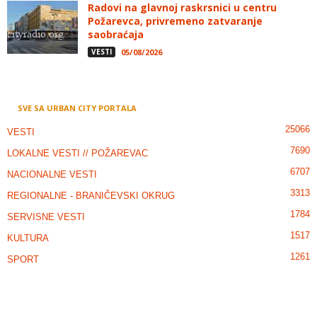
Radovi na glavnoj raskrsnici u centru
Požarevca, privremeno zatvaranje
saobraćaja
VESTI
05/08/2026
SVE SA URBAN CITY PORTALA
25066
VESTI
7690
LOKALNE VESTI // POŽAREVAC
6707
NACIONALNE VESTI
3313
REGIONALNE - BRANIČEVSKI OKRUG
1784
SERVISNE VESTI
1517
KULTURA
1261
SPORT