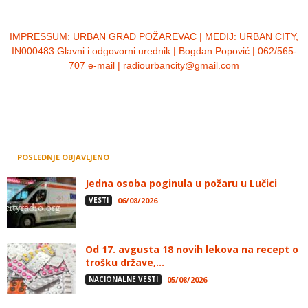
IMPRESSUM:
URBAN GRAD POŽAREVAC | MEDIJ: URBAN CITY,
IN000483 Glavni i odgovorni urednik | Bogdan Popović | 062/565-
707 e-mail | radiourbancity@gmail.com
POSLEDNJE OBJAVLJENO
Jedna osoba poginula u požaru u Lučici
VESTI
06/08/2026
Od 17. avgusta 18 novih lekova na recept o
trošku države,...
NACIONALNE VESTI
05/08/2026