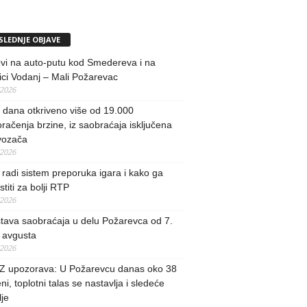
SLEDNJE OBJAVE
vi na auto-putu kod Smedereva i na
ci Vodanj – Mali Požarevac
/2026
i dana otkriveno više od 19.000
račenja brzine, iz saobraćaja isključena
vozača
/2026
radi sistem preporuka igara i kako ga
stiti za bolji RTP
/2026
tava saobraćaja u delu Požarevca od 7.
 avgusta
/2026
 upozorava: U Požarevcu danas oko 38
ni, toplotni talas se nastavlja i sledeće
je