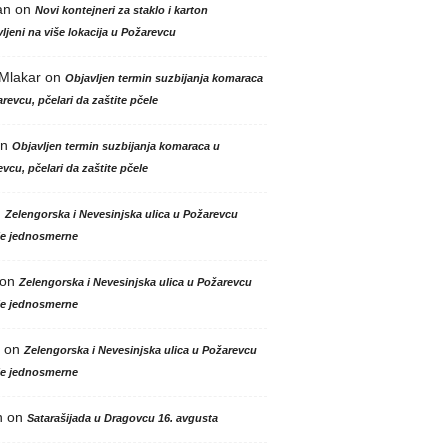
an
on
Novi kontejneri za staklo i karton
ljeni na više lokacija u Požarevcu
 Mlakar
on
Objavljen termin suzbijanja komaraca
revcu, pčelari da zaštite pčele
n
Objavljen termin suzbijanja komaraca u
vcu, pčelari da zaštite pčele
n
Zelengorska i Nevesinjska ulica u Požarevcu
le jednosmerne
on
Zelengorska i Nevesinjska ulica u Požarevcu
le jednosmerne
on
Zelengorska i Nevesinjska ulica u Požarevcu
le jednosmerne
n
on
Satarašijada u Dragovcu 16. avgusta