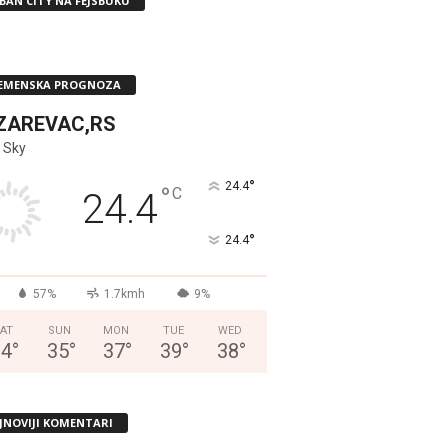
BAN CITY NA FEJSBUKU
EMENSKA PROGNOZA
ZAREVAC,RS
 Sky
°
24.4
°
C
24.4
°
24.4
57%
1.7kmh
9%
AT
SUN
MON
TUE
WED
34
°
35
°
37
°
39
°
38
°
JNOVIJI KOMENTARI