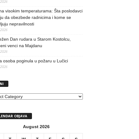
/2026
na visokim temperaturama: Šta poslodavci
ju da obezbede radnicima i kome se
vljuju nepravilnosti
/2026
ežen Dan rudara u Starom Kostolcu,
ženi venci na Majdanu
/2026
 osoba poginula u požaru u Lučici
/2026
NI
I
LENDAR OBJAVA
August 2026