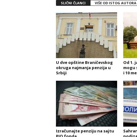
SLIČNI ČLANCI
VIŠE OD ISTOG AUTORA
U dve opštine Braničevskog
Od 1. 
okruga najmanja penzija u
mogu s
Srbiji
i 10 me
Izračunajte penziju na sajtu
Sahran
PIO fonda
podiza