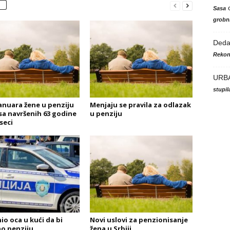
Sasa
grobni
Ded
Rekon
URB
stupi
januara žene u penziju
Menjaju se pravila za odlazak
a navršenih 63 godine
u penziju
seci
io oca u kući da bi
Novi uslovi za penzionisanje
o penziju
žena u Srbiji