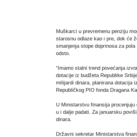
Muškarci u prevremenu penziju mogu
starosnu odlaze kao i pre, dok će ž
smanjenja stope doprinosa za pola 
odsto.
“Imamo stalni trend povećanja izvo
dotacije iz budžeta Republike Srbij
milijardi dinara, planirana dotacija 
Republičkog PIO fonda Dragana Kal
U Ministarstvu finansija procenjuju
u i dalje padati. Za januarsku povi
dinara.
Državni sekretar Ministarstva fina