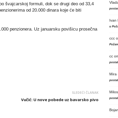
Vlad
o švajcarskoj formuli, dok se drugi deo od 33,4
postav
penzionerima od 20.000 dinara koje će biti
Ivan
u Poža
2.000 penzionera. Uz januarsku povišicu prosečna
ccc
o
Požare
cc
o
posta
Mira
posta
Milos
SLEDEĆI ČLANAK
posta
Vučić: U nove pobede uz bavarsko pivo
Boja