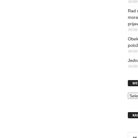
06/08
Rad 
mora
prija
06/08
Obel
polo
06/08
Jedna
06/08
ME
MEN
KA