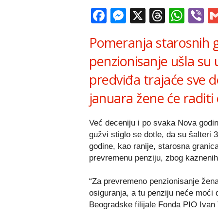
Facebook
Messenger
X
Thread
Wha
V
Pomeranja starosnih g
penzionisanje ušla su 
predviđa trajaće sve 
januara žene će radit
Već deceniju i po svaka Nova godi
gužvi stiglo se dotle, da su šalter
godine, kao ranije, starosna gran
prevremenu penziju, zbog kaznenih
“Za prevremeno penzionisanje žena
osiguranja, a tu penziju neće moći 
Beogradske filijale Fonda PIO Ivan 