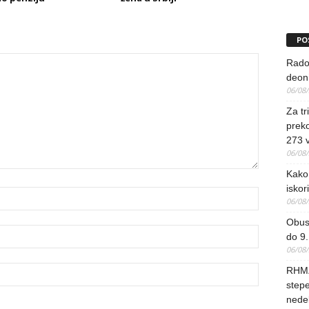
PO
Rado
deoni
06/08
Za tr
preko
273 
06/08
Kako 
iskori
06/08
Obus
do 9.
06/08
RHMZ
stepe
nedel