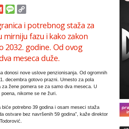
s
tsApp
iber
Gmail
Message
Copy
Link
ranica i potrebnog staža za
u mirniju fazu i kako zakon
do 2032. godine. Od ovog
i dva meseca duže.
na donosi nove uslove penzionisanja. Od ogromnih
i 31. decembra gotovo prazni. Umesto za pola
ica za žene pomera se za samo dva meseca. U
 poena, nikome se ne žuri.
 biće potrebno 39 godina i osam meseci staža
da ostvare bez navršenih 59 godina”, kaže direktor
Todorović.