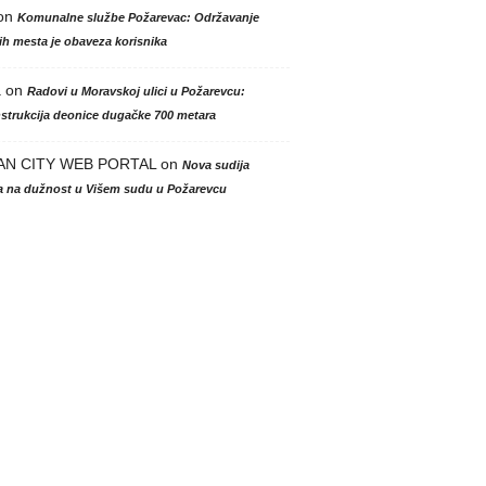
on
Komunalne službe Požarevac: Održavanje
h mesta je obaveza korisnika
a
on
Radovi u Moravskoj ulici u Požarevcu:
strukcija deonice dugačke 700 metara
AN CITY WEB PORTAL
on
Nova sudija
la na dužnost u Višem sudu u Požarevcu