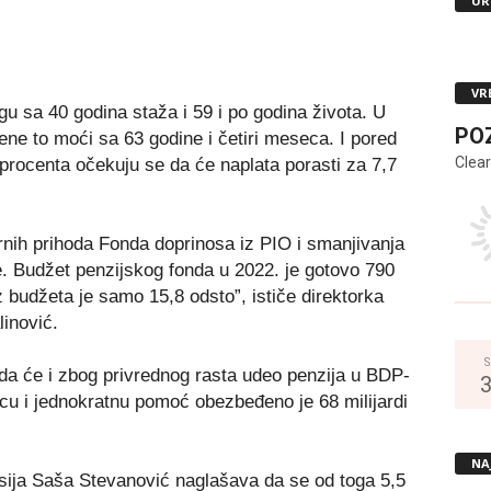
UR
VR
 sa 40 godina staža i 59 i po godina života. U
PO
ene to moći sa 63 godine i četiri meseca. I pored
Clear
procenta očekuju se da će naplata porasti za 7,7
rnih prihoda Fonda doprinosa iz PIO i smanjivanja
e. Budžet penzijskog fonda u 2022. je gotovo 790
iz budžeta je samo 15,8 odsto”, ističe direktorka
inović.
S
 da će i zbog privrednog rasta udeo penzija u BDP-
šicu i jednokratnu pomoć obezbeđeno je 68 milijardi
NA
nsija Saša Stevanović naglašava da se od toga 5,5