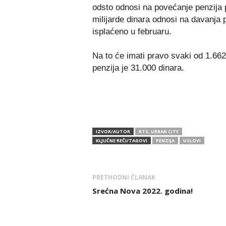
odsto odnosi na povećanje penzija p
milijarde dinara odnosi na davanja 
isplaćeno u februaru.
Na to će imati pravo svaki od 1.66
penzija je 31.000 dinara.
IZVOR/AUTOR
RTS, URBAN CITY
KLJUČNE REČI/TAGOVI
PENZIJA
USLOVI
PRETHODNI ČLANAK
Srećna Nova 2022. godina!