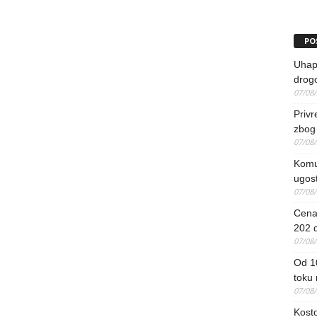
PO
Uhapš
drog
07/08
Priv
zbog 
07/08
Komun
ugost
07/08
Cena 
202 d
07/08
Od 1
toku
07/08
Kosto