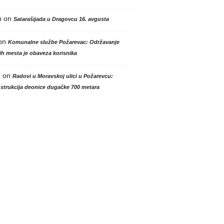
n
on
Satarašijada u Dragovcu 16. avgusta
on
Komunalne službe Požarevac: Održavanje
h mesta je obaveza korisnika
a
on
Radovi u Moravskoj ulici u Požarevcu:
strukcija deonice dugačke 700 metara