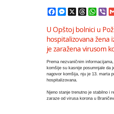
Facebook
Messenger
X
Thread
Wha
V
U Opštoj bolnici u Pož
hospitalizovana žena i
je zaražena virusom 
Prema nezvaničnim informacijama, o
komšije su kasnije posumnjale da je
nagovor komšija, nju je 13. marta p
hospitalizovana.
Njeno stanje trenutno je stabilno i r
zaraze od virusa korona u Braniče