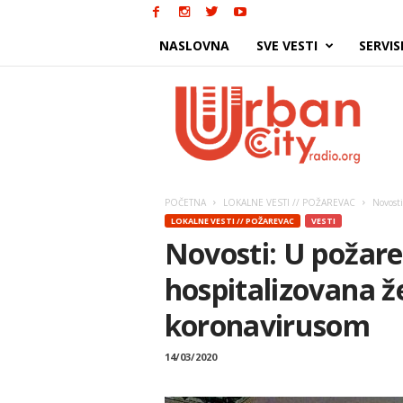
NASLOVNA
SVE VESTI
SERVIS
Urban
City
POČETNA
LOKALNE VESTI // POŽAREVAC
Novosti
LOKALNE VESTI // POŽAREVAC
VESTI
Novosti: U požare
hospitalizovana 
koronavirusom
14/03/2020