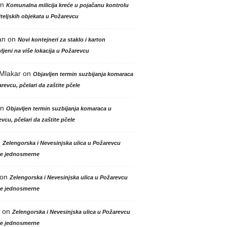
n
Komunalna milicija kreće u pojačanu kontrolu
teljskih objekata u Požarevcu
an
on
Novi kontejneri za staklo i karton
ljeni na više lokacija u Požarevcu
 Mlakar
on
Objavljen termin suzbijanja komaraca
revcu, pčelari da zaštite pčele
n
Objavljen termin suzbijanja komaraca u
vcu, pčelari da zaštite pčele
n
Zelengorska i Nevesinjska ulica u Požarevcu
le jednosmerne
on
Zelengorska i Nevesinjska ulica u Požarevcu
le jednosmerne
on
Zelengorska i Nevesinjska ulica u Požarevcu
le jednosmerne