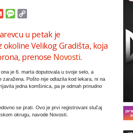
s
tsApp
iber
Gmail
Message
Copy
Link
arevcu u petak je
z okoline Velikog Gradišta, koja
korona, prenose
Novosti
.
na je 6. marta doputovala u svoje selo, a
 zaražena. Pošto nije odlazila kod lekara, ni na
rijavila jedna komšinica, pa je odmah prinudno
edovno se prati. Ovo je prvi registrovani slučaj
vskom okrugu, navode Novosti.