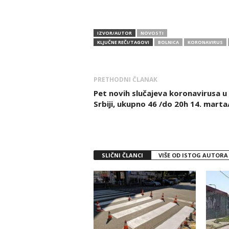
IZVOR/AUTOR
NOVOSTI
KLJUČNE REČI/TAGOVI
BOLNICA
KORONAVIRUS
PRETHODNI ČLANAK
Pet novih slučajeva koronavirusa u
Srbiji, ukupno 46 /do 20h 14. marta
SLIČNI ČLANCI
VIŠE OD ISTOG AUTORA