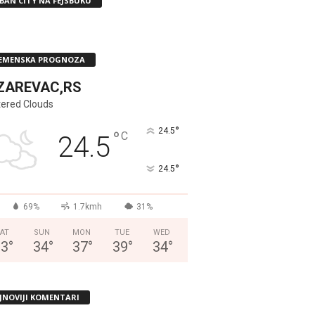
BAN CITY NA FEJSBUKU
EMENSKA PROGNOZA
ZAREVAC,RS
tered Clouds
°
24.5
°
C
24.5
°
24.5
69%
1.7kmh
31%
AT
SUN
MON
TUE
WED
33
°
34
°
37
°
39
°
34
°
JNOVIJI KOMENTARI