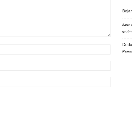
Boja
Sasa
grobni
Ded
Rekon