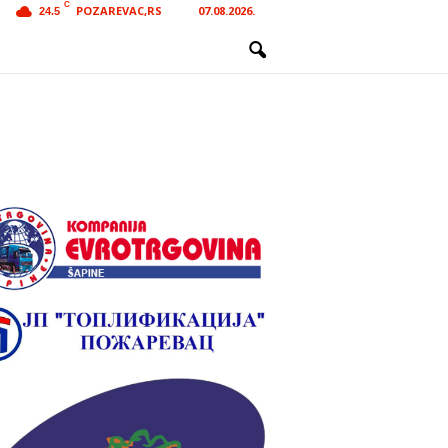
C
POZAREVAC,RS
07.08.2026.
24.5