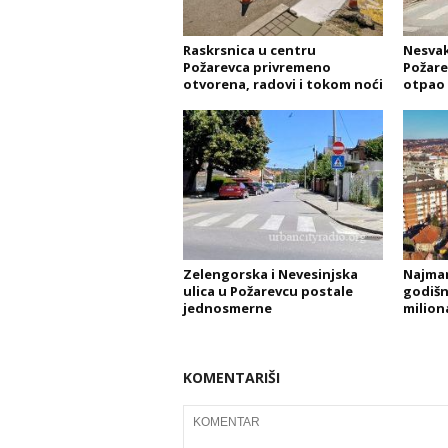
Raskrsnica u centru
Nesvak
Požarevca privremeno
Požare
otvorena, radovi i tokom noći
otpao 
Zelengorska i Nevesinjska
Najman
ulica u Požarevcu postale
godišnj
jednosmerne
milion
KOMENTARIŠI