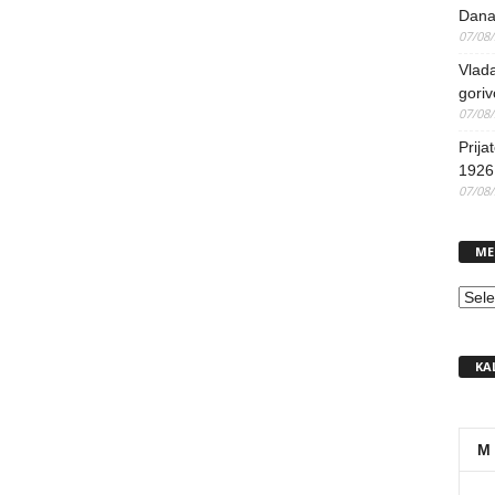
Dana
07/08
Vlada
goriv
07/08
Prija
1926 
07/08
ME
MEN
KA
M