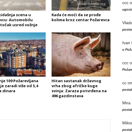
ccc
o
ugosti
idašnja scena u
Kada će moći da se prođe
vcu: Automobilu
kolima kroz centar Požarevca
Vlad
točak usred vožnje
postav
Ivan
u Poža
ccc
o
Požare
je 109 Požarevljana
Hitan sastanak državnog
cc
o
e zaradi više od 5,4
vrha zbog afričke kuge
posta
a dinara
svinja: Zaraza potvrđena na
496 gazdinstava
Mira
posta
Milos
posta