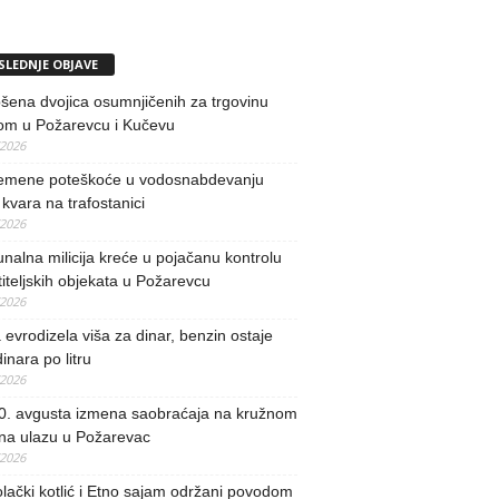
SLEDNJE OBJAVE
ena dvojica osumnjičenih za trgovinu
om u Požarevcu i Kučevu
/2026
remene poteškoće u vodosnabdevanju
kvara na trafostanici
/2026
alna milicija kreće u pojačanu kontrolu
iteljskih objekata u Požarevcu
/2026
evrodizela viša za dinar, benzin ostaje
inara po litru
/2026
0. avgusta izmena saobraćaja na kružnom
 na ulazu u Požarevac
/2026
lački kotlić i Etno sajam održani povodom