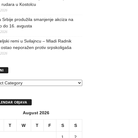
 rudara u Kostolcu
/2026
 Srbije produžila smanjenje akciza na
o do 16. avgusta
/2026
teljski remi u Svilajncu – Mladi Radnik
ostao neporažen protiv srpskoligaša
/2026
NI
I
LENDAR OBJAVA
August 2026
T
W
T
F
S
S
1
2