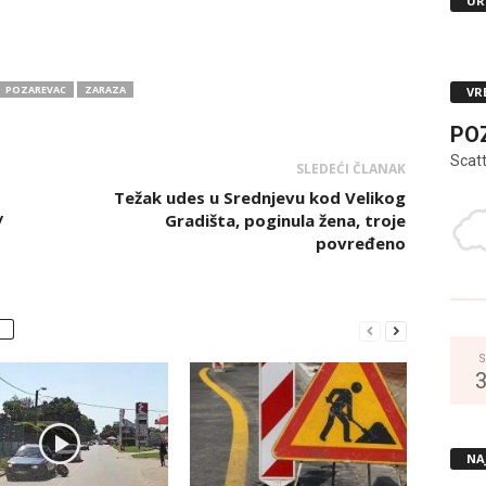
UR
POZAREVAC
ZARAZA
VR
PO
Scat
SLEDEĆI ČLANAK
Težak udes u Srednjevu kod Velikog
/
Gradišta, poginula žena, troje
povređeno
S
NA