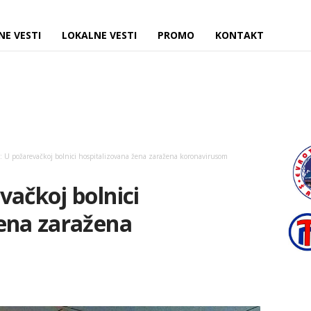
NE VESTI
LOKALNE VESTI
PROMO
KONTAKT
: U požarevačkoj bolnici hospitalizovana žena zaražena koronavirusom
vačkoj bolnici
žena zaražena