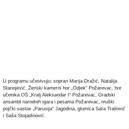
U programu učestvuju: sopran Marija Dražić, Natalija
Stanojević, Ženski kamerni hor „Odjek“ Požarevac, hor
učenika OŠ „Kralj Aleksandar I“ Požarevac, Gradski
ansambl narodnih igara i pesama Požarevac, muški
pojčki sastav „Parusija“ Jagodina, glumica Sara Trailović
i Saša Stojadinović.