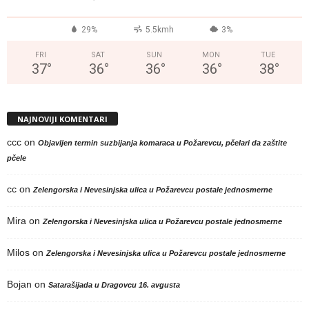
29%
5.5kmh
3%
FRI
SAT
SUN
MON
TUE
37
°
36
°
36
°
36
°
38
°
NAJNOVIJI KOMENTARI
ccc
on
Objavljen termin suzbijanja komaraca u Požarevcu, pčelari da zaštite
pčele
cc
on
Zelengorska i Nevesinjska ulica u Požarevcu postale jednosmerne
Mira
on
Zelengorska i Nevesinjska ulica u Požarevcu postale jednosmerne
Milos
on
Zelengorska i Nevesinjska ulica u Požarevcu postale jednosmerne
Bojan
on
Satarašijada u Dragovcu 16. avgusta