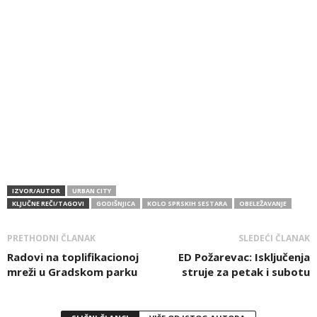
IZVOR/AUTOR
URBAN CITY
KLJUČNE REČI/TAGOVI
GODIŠNJICA
KOLO SPRSKIH SESTARA
OBELEŽAVANJE
PRETHODNI ČLANAK
SLEDEĆI ČLANAK
Radovi na toplifikacionoj
ED Požarevac: Isključenja
mreži u Gradskom parku
struje za petak i subotu