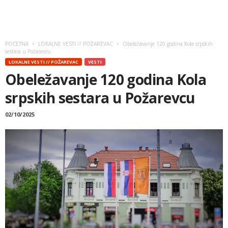
POČETNA
LOKALNE VESTI // POŽAREVAC
Obeležavanje 120 godina Kola srpskih
sestara u Požarevcu
LOKALNE VESTI // POŽAREVAC
VESTI
Obeležavanje 120 godina Kola
srpskih sestara u Požarevcu
02/10/2025