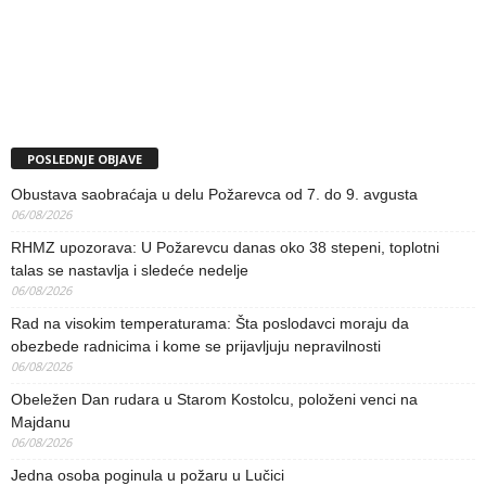
POSLEDNJE OBJAVE
Obustava saobraćaja u delu Požarevca od 7. do 9. avgusta
06/08/2026
RHMZ upozorava: U Požarevcu danas oko 38 stepeni, toplotni
talas se nastavlja i sledeće nedelje
06/08/2026
Rad na visokim temperaturama: Šta poslodavci moraju da
obezbede radnicima i kome se prijavljuju nepravilnosti
06/08/2026
Obeležen Dan rudara u Starom Kostolcu, položeni venci na
Majdanu
06/08/2026
Jedna osoba poginula u požaru u Lučici