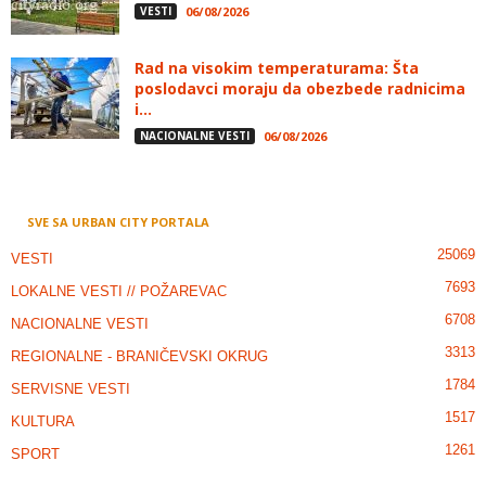
VESTI
06/08/2026
Rad na visokim temperaturama: Šta
poslodavci moraju da obezbede radnicima
i...
NACIONALNE VESTI
06/08/2026
SVE SA URBAN CITY PORTALA
25069
VESTI
7693
LOKALNE VESTI // POŽAREVAC
6708
NACIONALNE VESTI
3313
REGIONALNE - BRANIČEVSKI OKRUG
1784
SERVISNE VESTI
1517
KULTURA
1261
SPORT