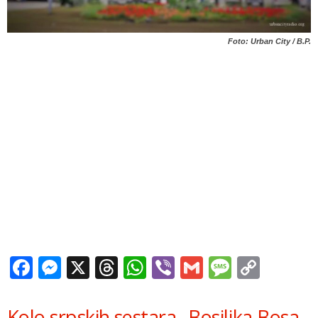
Foto: Urban City / B.P.
Facebook
Messenger
X
Threads
WhatsApp
Viber
Gmail
Messag
Copy
Link
Kolo srpskih sestara „Bosiljka Bosa