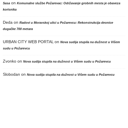
on
Sasa
Komunalne službe Požarevac: Održavanje grobnih mesta je obaveza
korisnika
Deda
on
Radovi u Moravskoj ulici u Požarevcu: Rekonstrukcija deonice
dugačke 700 metara
URBAN CITY WEB PORTAL
on
Nova sudija stupila na dužnost u Višem
sudu u Požarevcu
Zvonko
on
Nova sudija stupila na dužnost u Višem sudu u Požarevcu
Slobodan
on
Nova sudija stupila na dužnost u Višem sudu u Požarevcu