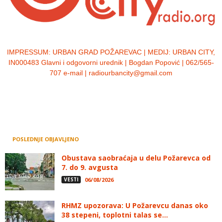
IMPRESSUM:
URBAN GRAD POŽAREVAC | MEDIJ: URBAN CITY,
IN000483 Glavni i odgovorni urednik | Bogdan Popović | 062/565-
707 e-mail | radiourbancity@gmail.com
POSLEDNJE OBJAVLJENO
Obustava saobraćaja u delu Požarevca od
7. do 9. avgusta
VESTI
06/08/2026
RHMZ upozorava: U Požarevcu danas oko
38 stepeni, toplotni talas se...