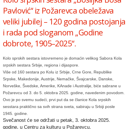
Pavlović“ iz Požarevca obeležava
veliki jubilej – 120 godina postojanja
i rada pod sloganom „Godine
dobrote, 1905–2025“.
Kolo sprskih sestara istovremeno je domaćin velikog Sabora Kola
srpskih sestara Srbije, regiona i dijaspore.
Više od 160 sestara po Kolu iz Srbije, Crne Gore, Republike
Srpske, Makedonije, Austrije, Nemačke, Švajcarske, Danske,
Norveške, Švedske, Amerike, KAnade i Australije, biće sabrane u
Požarevcu od 3. do 5. oktobra 2025. godine, navedenim povodom.
Ovo je po svemu sudeći, prvi put da se članice Kola srpskih
sesstara praktično sa svih strana sveta, sabiraju u Srbiji posle
1945. godine.
Svečanost će se održati u petak, 3. oktobra 2025.
godine, u Centru za kulturu u Požarevcu.