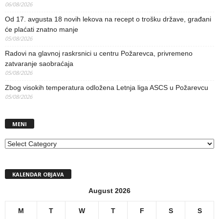
06/08/2026
Od 17. avgusta 18 novih lekova na recept o trošku države, građani
će plaćati znatno manje
05/08/2026
Radovi na glavnoj raskrsnici u centru Požarevca, privremeno
zatvaranje saobraćaja
05/08/2026
Zbog visokih temperatura odložena Letnja liga ASCS u Požarevcu
05/08/2026
MENI
MENI
KALENDAR OBJAVA
August 2026
M
T
W
T
F
S
S