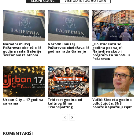
SLIČNI ČLANCI
VIŠE OD ISTOG AUTORA
Narodni muzej
Narodni muzej
„Po studentu se
Požarevac obeležio 15
Požarevac obeležava 15
godina poznaje“:
godina rada Galerije
godina rada Galerije
Najavljen skup i
svečanom izložbom
program za subotu u
Požarevcu
Urban City – 17 godina
Trideset godina od
Vučić: Sledeća godina
sa vama
kultnog filma
odlučujuća, SNS
Trainspotting
polaže najvažniji ispit
KOMENTARIŠI