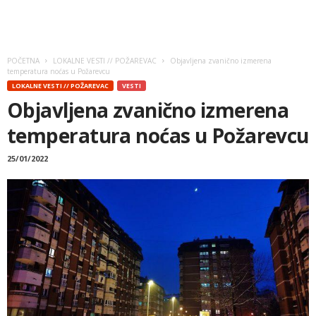
POČETNA
LOKALNE VESTI // POŽAREVAC
Objavljena zvanično izmerena
temperatura noćas u Požarevcu
LOKALNE VESTI // POŽAREVAC
VESTI
Objavljena zvanično izmerena
temperatura noćas u Požarevcu
25/01/2022