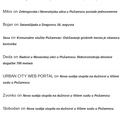
Milos
on
Zelengorska i Nevesinjska ulica u Požarevcu postale jednosmerne
Bojan
on
Satarašijada u Dragovcu 16. avgusta
on
Sasa
Komunalne službe Požarevac: Održavanje grobnih mesta je obaveza
korisnika
Deda
on
Radovi u Moravskoj ulici u Požarevcu: Rekonstrukcija deonice
dugačke 700 metara
URBAN CITY WEB PORTAL
on
Nova sudija stupila na dužnost u Višem
sudu u Požarevcu
Zvonko
on
Nova sudija stupila na dužnost u Višem sudu u Požarevcu
Slobodan
on
Nova sudija stupila na dužnost u Višem sudu u Požarevcu