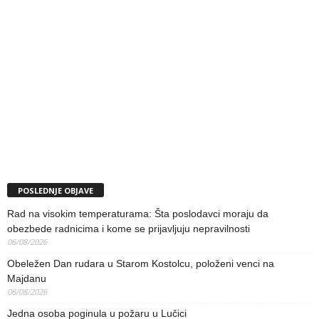
POSLEDNJE OBJAVE
Rad na visokim temperaturama: Šta poslodavci moraju da
obezbede radnicima i kome se prijavljuju nepravilnosti
06/08/2026
Obeležen Dan rudara u Starom Kostolcu, položeni venci na
Majdanu
06/08/2026
Jedna osoba poginula u požaru u Lučici