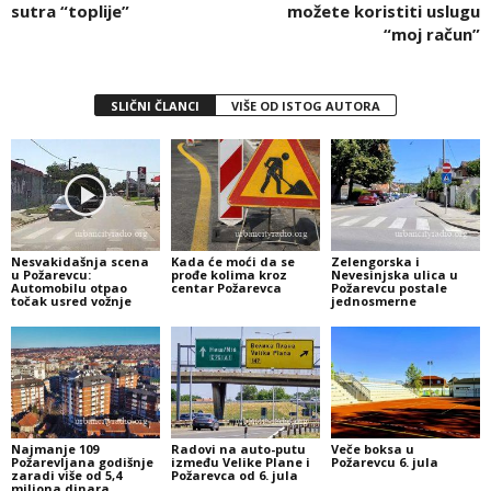
sutra “toplije”
možete koristiti uslugu
“moj račun”
SLIČNI ČLANCI
VIŠE OD ISTOG AUTORA
Nesvakidašnja scena
Kada će moći da se
Zelengorska i
u Požarevcu:
prođe kolima kroz
Nevesinjska ulica u
Automobilu otpao
centar Požarevca
Požarevcu postale
točak usred vožnje
jednosmerne
Najmanje 109
Radovi na auto-putu
Veče boksa u
Požarevljana godišnje
između Velike Plane i
Požarevcu 6. jula
zaradi više od 5,4
Požarevca od 6. jula
miliona dinara