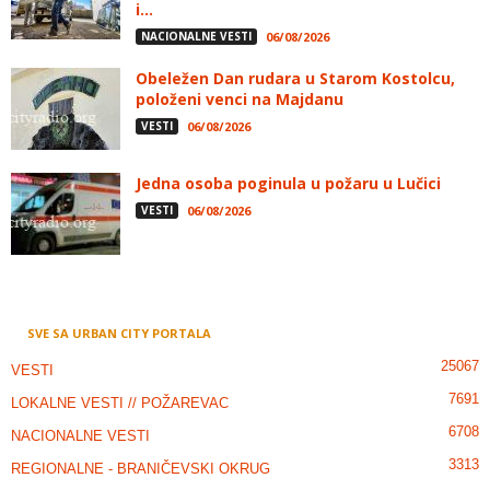
i...
NACIONALNE VESTI
06/08/2026
Obeležen Dan rudara u Starom Kostolcu,
položeni venci na Majdanu
VESTI
06/08/2026
Jedna osoba poginula u požaru u Lučici
VESTI
06/08/2026
SVE SA URBAN CITY PORTALA
25067
VESTI
7691
LOKALNE VESTI // POŽAREVAC
6708
NACIONALNE VESTI
3313
REGIONALNE - BRANIČEVSKI OKRUG