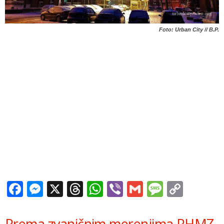
Foto: Urban City // B.P.
Facebook
Messenger
X
Threads
WhatsApp
Viber
Gmail
Messag
Copy
Link
Prema zvaničnim merenjima RHMZ-