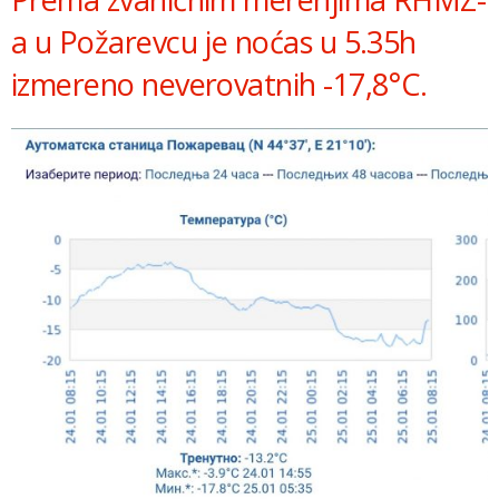
a u Požarevcu je noćas u 5.35h
izmereno neverovatnih -17,8°C.