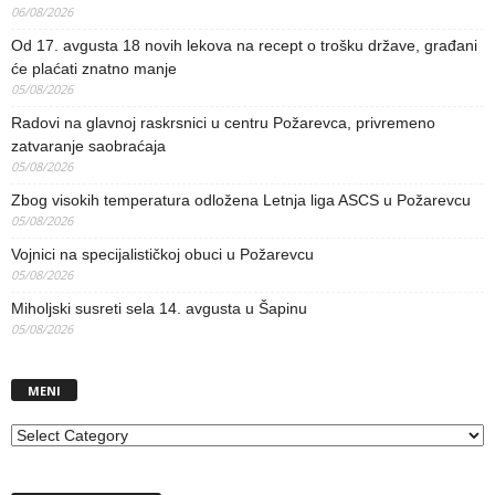
06/08/2026
Od 17. avgusta 18 novih lekova na recept o trošku države, građani
će plaćati znatno manje
05/08/2026
Radovi na glavnoj raskrsnici u centru Požarevca, privremeno
zatvaranje saobraćaja
05/08/2026
Zbog visokih temperatura odložena Letnja liga ASCS u Požarevcu
05/08/2026
Vojnici na specijalističkoj obuci u Požarevcu
05/08/2026
Miholjski susreti sela 14. avgusta u Šapinu
05/08/2026
MENI
MENI