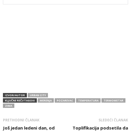
IZVOR/AUTOR
URBAN CITY
KLJUČNE REČI/TAGOVI
MERENJA
POZAREVAC
TEMPERATURA
TERMOMETAR
ZIMA
PRETHODNI ČLANAK
SLEDEĆI ČLANAK
Još jedan ledeni dan, od
Toplifikacija podsetila da