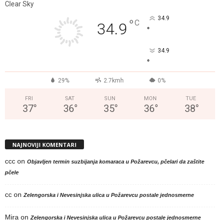
Clear Sky
34.9
°
C
34.9
°
34.9
°
29%
2.7kmh
0%
FRI
SAT
SUN
MON
TUE
37
°
36
°
35
°
36
°
38
°
NAJNOVIJI KOMENTARI
ccc
on
Objavljen termin suzbijanja komaraca u Požarevcu, pčelari da zaštite
pčele
cc
on
Zelengorska i Nevesinjska ulica u Požarevcu postale jednosmerne
Mira
on
Zelengorska i Nevesinjska ulica u Požarevcu postale jednosmerne