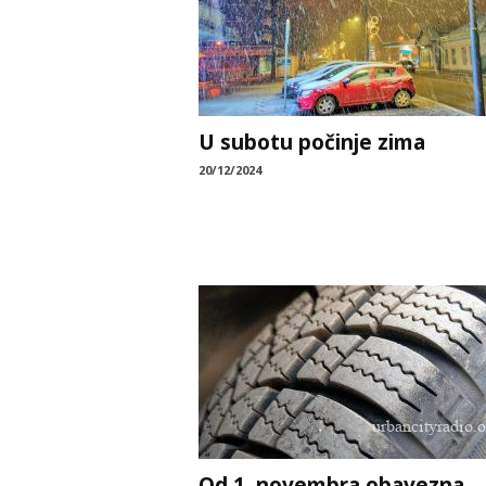
U subotu počinje zima
20/12/2024
Od 1. novembra obavezna