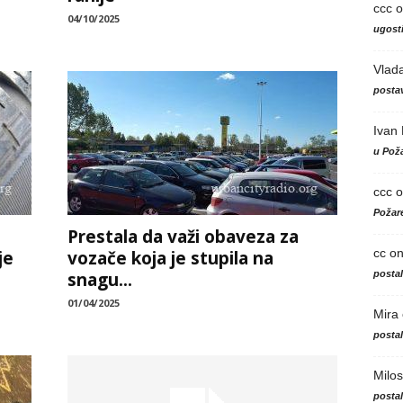
ccc
o
04/10/2025
ugosti
Vlad
postav
Ivan
u Poža
ccc
o
Požare
Prestala da važi obaveza za
cc
o
je
vozače koja je stupila na
posta
snagu...
01/04/2025
Mira
posta
Milos
posta