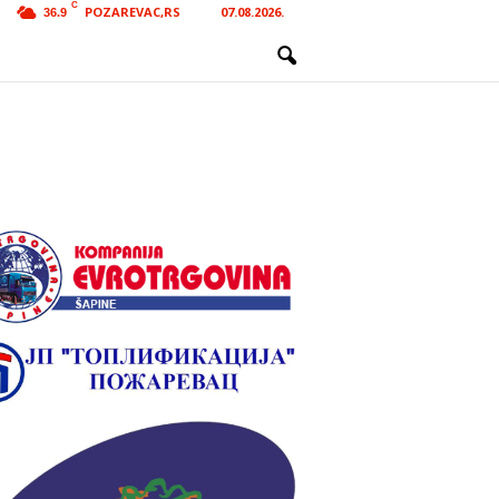
C
POZAREVAC,RS
07.08.2026.
36.9