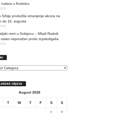
 rudara u Kostolcu
/2026
 Srbije produžila smanjenje akciza na
o do 16. avgusta
/2026
teljski remi u Svilajncu – Mladi Radnik
ostao neporažen protiv srpskoligaša
/2026
NI
I
LENDAR OBJAVA
August 2026
T
W
T
F
S
S
1
2