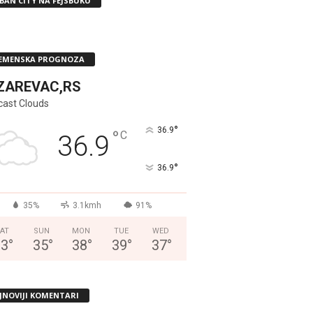
BAN CITY NA FEJSBUKU
EMENSKA PROGNOZA
ZAREVAC,RS
cast Clouds
°
36.9
°
C
36.9
°
36.9
35%
3.1kmh
91%
AT
SUN
MON
TUE
WED
33
°
35
°
38
°
39
°
37
°
JNOVIJI KOMENTARI