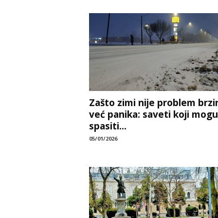
Zašto zimi nije problem brzi
već panika: saveti koji mogu
spasiti...
05/01/2026