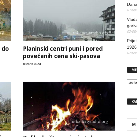
Dana
07/08
Vlada
goriv
07/08
Prija
i do
Planinski centri puni i pored
1926 
07/08
povećanih cena ski-pasova
03/01/2024
ME
MEN
KA
M