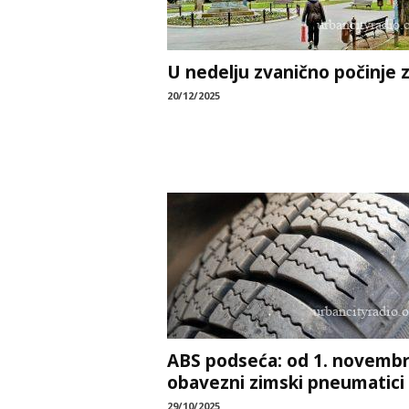
U nedelju zvanično počinje 
20/12/2025
ABS podseća: od 1. novemb
obavezni zimski pneumatici
29/10/2025