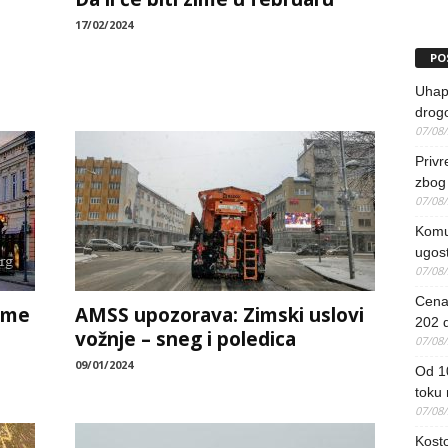
17/02/2024
PO
Uhapš
drog
07/08
Priv
zbog 
07/08
Komun
ugost
07/08
Cena 
eme
AMSS upozorava: Zimski uslovi
202 d
vožnje – sneg i poledica
07/08
09/01/2024
Od 1
toku
07/08
Kosto