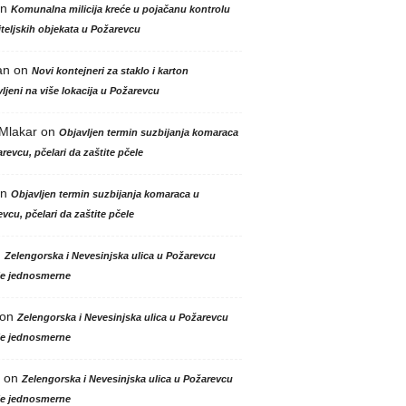
n
Komunalna milicija kreće u pojačanu kontrolu
teljskih objekata u Požarevcu
an
on
Novi kontejneri za staklo i karton
ljeni na više lokacija u Požarevcu
 Mlakar
on
Objavljen termin suzbijanja komaraca
revcu, pčelari da zaštite pčele
n
Objavljen termin suzbijanja komaraca u
vcu, pčelari da zaštite pčele
n
Zelengorska i Nevesinjska ulica u Požarevcu
le jednosmerne
on
Zelengorska i Nevesinjska ulica u Požarevcu
le jednosmerne
on
Zelengorska i Nevesinjska ulica u Požarevcu
le jednosmerne