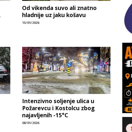
Od vikenda suvo ali znatno
,
hladnije uz jaku košavu
15/01/2026
Intenzivno soljenje ulica u
Požarevcu i Kostolcu zbog
najavljenih -15°C
08/01/2026