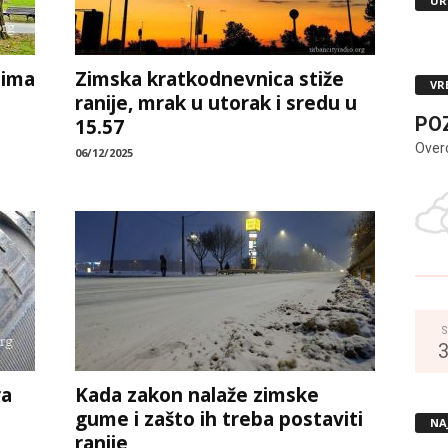
UR
zima
Zimska kratkodnevnica stiže
VR
ranije, mrak u utorak i sredu u
PO
15.57
Over
06/12/2025
S
ra
Kada zakon nalaže zimske
gume i zašto ih treba postaviti
NA
ranije