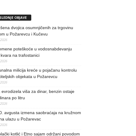
SLEDNJE OBJAVE
ena dvojica osumnjičenih za trgovinu
om u Požarevcu i Kučevu
/2026
remene poteškoće u vodosnabdevanju
kvara na trafostanici
/2026
alna milicija kreće u pojačanu kontrolu
iteljskih objekata u Požarevcu
/2026
evrodizela viša za dinar, benzin ostaje
inara po litru
/2026
0. avgusta izmena saobraćaja na kružnom
 na ulazu u Požarevac
/2026
lački kotlić i Etno sajam održani povodom