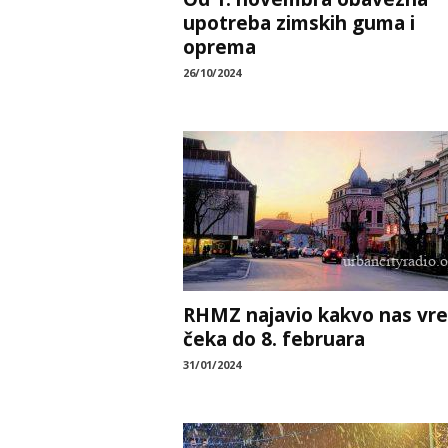
upotreba zimskih guma i
oprema
26/10/2024
RHMZ najavio kakvo nas vr
čeka do 8. februara
31/01/2024