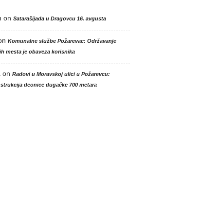
n
on
Satarašijada u Dragovcu 16. avgusta
on
Komunalne službe Požarevac: Održavanje
h mesta je obaveza korisnika
a
on
Radovi u Moravskoj ulici u Požarevcu:
strukcija deonice dugačke 700 metara