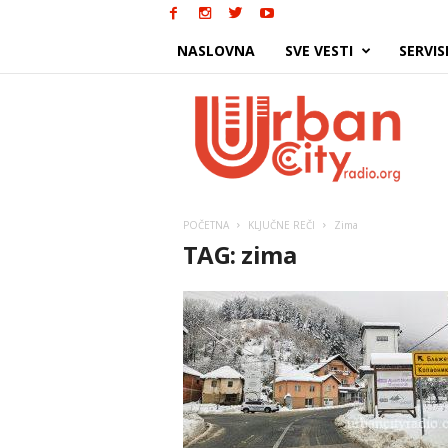
NASLOVNA
SVE VESTI
SERVIS
Urban
City
POČETNA
KLJUČNE REČI
Zima
TAG: zima