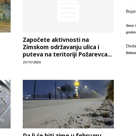
Boja
Sasa
grobni
Započete aktivnosti na
Zimskom održavanju ulica i
Ded
puteva na teritoriji Požarevca...
Rekon
21/11/2024
Da li će biti zime u februaru