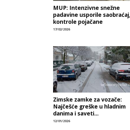
MUP: Intenzivne snežne
padavine usporile saobraćaj
kontrole pojačane
17/02/2026
Zimske zamke za vozače:
Najčešće greške u hladnim
danima i saveti...
12/01/2026