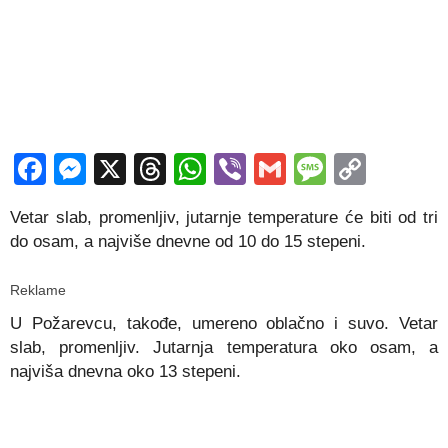
Facebook
Messenger
X
Threads
WhatsApp
Viber
Gmail
Messag
Copy
Link
Vetar slab, promenljiv, jutarnje temperature će biti od tri
do osam, a najviše dnevne od 10 do 15 stepeni.
Reklame
U Požarevcu, takođe, umereno oblačno i suvo. Vetar
slab, promenljiv. Jutarnja temperatura oko osam, a
najviša dnevna oko 13 stepeni.