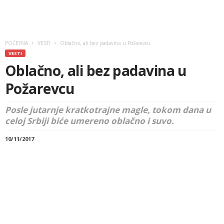
POČETNA
VESTI
Oblačno, ali bez padavina u Požarevcu
VESTI
Oblačno, ali bez padavina u
Požarevcu
Posle jutarnje kratkotrajne magle, tokom dana u
celoj Srbiji biće umereno oblačno i suvo.
10/11/2017