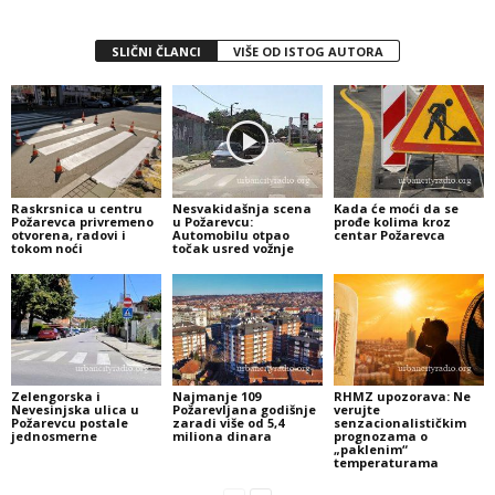
SLIČNI ČLANCI
VIŠE OD ISTOG AUTORA
Raskrsnica u centru
Nesvakidašnja scena
Kada će moći da se
Požarevca privremeno
u Požarevcu:
prođe kolima kroz
otvorena, radovi i
Automobilu otpao
centar Požarevca
tokom noći
točak usred vožnje
Zelengorska i
Najmanje 109
RHMZ upozorava: Ne
Nevesinjska ulica u
Požarevljana godišnje
verujte
Požarevcu postale
zaradi više od 5,4
senzacionalističkim
jednosmerne
miliona dinara
prognozama o
„paklenim“
temperaturama