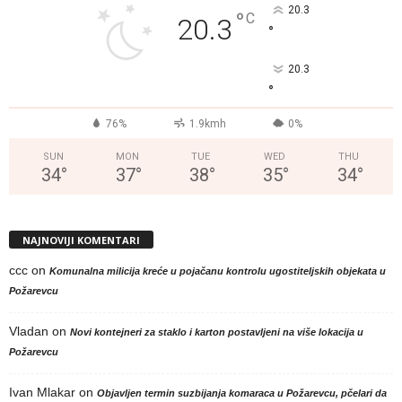
20.3
°
C
20.3
°
20.3
°
76%
1.9kmh
0%
SUN
MON
TUE
WED
THU
34
°
37
°
38
°
35
°
34
°
NAJNOVIJI KOMENTARI
ccc
on
Komunalna milicija kreće u pojačanu kontrolu ugostiteljskih objekata u
Požarevcu
Vladan
on
Novi kontejneri za staklo i karton postavljeni na više lokacija u
Požarevcu
Ivan Mlakar
on
Objavljen termin suzbijanja komaraca u Požarevcu, pčelari da