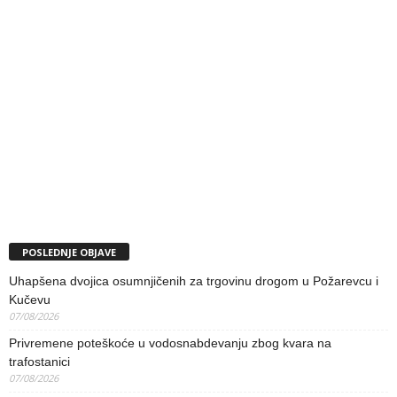
POSLEDNJE OBJAVE
Uhapšena dvojica osumnjičenih za trgovinu drogom u Požarevcu i
Kučevu
07/08/2026
Privremene poteškoće u vodosnabdevanju zbog kvara na
trafostanici
07/08/2026