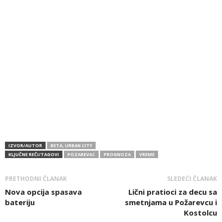
IZVOR/AUTOR
BETA, URBAN CITY
KLJUČNE REČI/TAGOVI
POZAREVAC
PROGNOZA
VREME
PRETHODNI ČLANAK
SLEDEĆI ČLANAK
Nova opcija spasava
Lični pratioci za decu sa
bateriju
smetnjama u Požarevcu i
Kostolcu