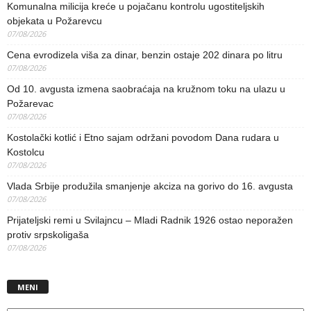
Komunalna milicija kreće u pojačanu kontrolu ugostiteljskih
objekata u Požarevcu
07/08/2026
Cena evrodizela viša za dinar, benzin ostaje 202 dinara po litru
07/08/2026
Od 10. avgusta izmena saobraćaja na kružnom toku na ulazu u
Požarevac
07/08/2026
Kostolački kotlić i Etno sajam održani povodom Dana rudara u
Kostolcu
07/08/2026
Vlada Srbije produžila smanjenje akciza na gorivo do 16. avgusta
07/08/2026
Prijateljski remi u Svilajncu – Mladi Radnik 1926 ostao neporažen
protiv srpskoligaša
07/08/2026
MENI