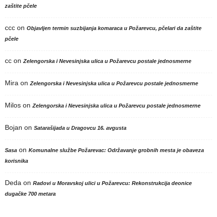
zaštite pčele
ccc
on
Objavljen termin suzbijanja komaraca u Požarevcu, pčelari da zaštite
pčele
cc
on
Zelengorska i Nevesinjska ulica u Požarevcu postale jednosmerne
Mira
on
Zelengorska i Nevesinjska ulica u Požarevcu postale jednosmerne
Milos
on
Zelengorska i Nevesinjska ulica u Požarevcu postale jednosmerne
Bojan
on
Satarašijada u Dragovcu 16. avgusta
on
Sasa
Komunalne službe Požarevac: Održavanje grobnih mesta je obaveza
korisnika
Deda
on
Radovi u Moravskoj ulici u Požarevcu: Rekonstrukcija deonice
dugačke 700 metara