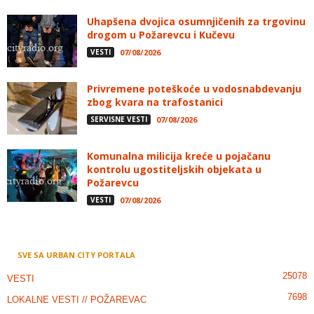
Uhapšena dvojica osumnjičenih za trgovinu
drogom u Požarevcu i Kučevu
VESTI
07/08/2026
Privremene poteškoće u vodosnabdevanju
zbog kvara na trafostanici
SERVISNE VESTI
07/08/2026
Komunalna milicija kreće u pojačanu
kontrolu ugostiteljskih objekata u
Požarevcu
VESTI
07/08/2026
SVE SA URBAN CITY PORTALA
25078
VESTI
7698
LOKALNE VESTI // POŽAREVAC