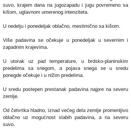
suvo, krajem dana na jugozapadu i jugu povremeno sa
kišom, uglavnom umerenog intenziteta.
U nedelju i ponedeljak oblačno, mestimično sa kišom.
Više padavina se očekuje u ponedeljak u severnim i
zapadnim krajevima.
U utorak uz pad temperature, u brdsko-planinskim
predelima sa snegom, a pojava snega se u sredu
ponegde očekuje i u nižim predelima.
U sredu postepen prestanak padavina najpre na severu
zemlje.
Od četvrtka hladno, iznad većeg dela zemlje promenljivo
oblačno uz mogućnost slabih padavina, a na severu
suvo.