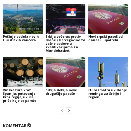
Počinje podela novih
Srbija večeras protiv
Novi srpski pasoš od
turističkih vaučera
Bosne i Hercegovine za
danas u upotrebi
važne bodove u
kvalifikacijama za
Mundobasket
Vinske ture kroz
Srbija dobija nove
EU razmatra ukidanje
Španiju: putovanje
drugačije pasoše
rominga za Srbiju i
kroz regije, ukuse i
region
priče koje se pamte
KOMENTARIŠI