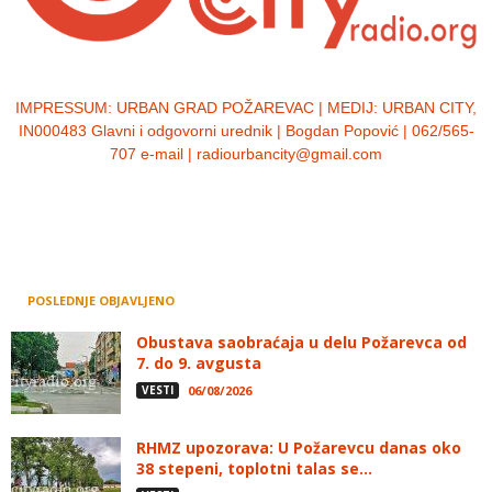
IMPRESSUM:
URBAN GRAD POŽAREVAC | MEDIJ: URBAN CITY,
IN000483 Glavni i odgovorni urednik | Bogdan Popović | 062/565-
707 e-mail | radiourbancity@gmail.com
POSLEDNJE OBJAVLJENO
Obustava saobraćaja u delu Požarevca od
7. do 9. avgusta
VESTI
06/08/2026
RHMZ upozorava: U Požarevcu danas oko
38 stepeni, toplotni talas se...