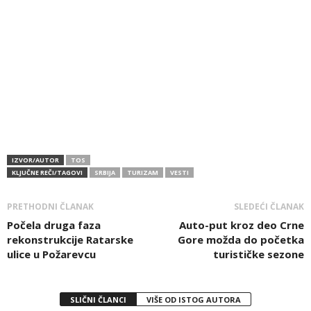
IZVOR/AUTOR
TOS
KLJUČNE REČI/TAGOVI
SRBIJA
TURIZAM
VESTI
PRETHODNI ČLANAK
SLEDEĆI ČLANAK
Počela druga faza
Auto-put kroz deo Crne
rekonstrukcije Ratarske
Gore možda do početka
ulice u Požarevcu
turističke sezone
SLIČNI ČLANCI
VIŠE OD ISTOG AUTORA