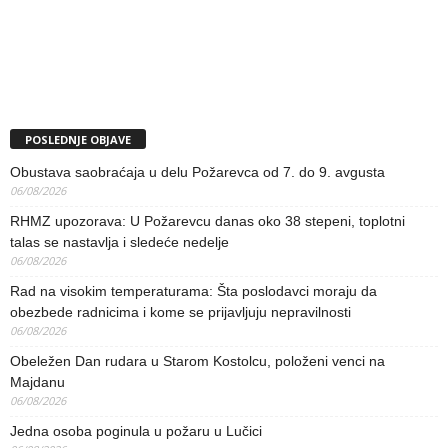
POSLEDNJE OBJAVE
Obustava saobraćaja u delu Požarevca od 7. do 9. avgusta
06/08/2026
RHMZ upozorava: U Požarevcu danas oko 38 stepeni, toplotni
talas se nastavlja i sledeće nedelje
06/08/2026
Rad na visokim temperaturama: Šta poslodavci moraju da
obezbede radnicima i kome se prijavljuju nepravilnosti
06/08/2026
Obeležen Dan rudara u Starom Kostolcu, položeni venci na
Majdanu
06/08/2026
Jedna osoba poginula u požaru u Lučici