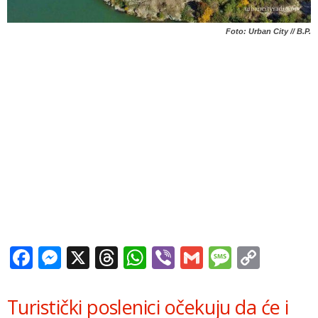
Foto: Urban City // B.P.
Facebook
Messenger
X
Threads
WhatsApp
Viber
Gmail
Messag
Copy
Link
Turistički poslenici očekuju da će i