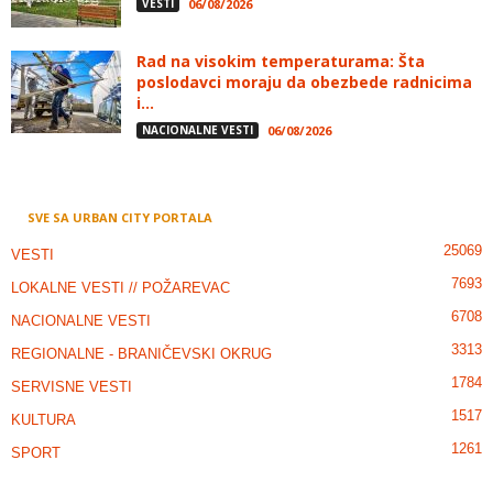
VESTI
06/08/2026
Rad na visokim temperaturama: Šta
poslodavci moraju da obezbede radnicima
i...
NACIONALNE VESTI
06/08/2026
SVE SA URBAN CITY PORTALA
25069
VESTI
7693
LOKALNE VESTI // POŽAREVAC
6708
NACIONALNE VESTI
3313
REGIONALNE - BRANIČEVSKI OKRUG
1784
SERVISNE VESTI
1517
KULTURA
1261
SPORT