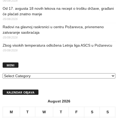
06/08/2026
Od 17. avgusta 18 novih lekova na recept o trošku države, građani
će plaćati znatno manje
05/08/2026
Radovi na glavnoj raskrsnici u centru Požarevca, privremeno
zatvaranje saobraćaja
05/08/2026
Zbog visokih temperatura odložena Letnja liga ASCS u Požarevcu
05/08/2026
MENI
MENI
KALENDAR OBJAVA
August 2026
M
T
W
T
F
S
S