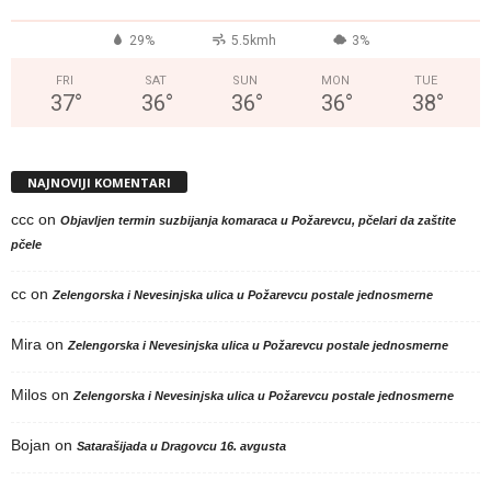
29%
5.5kmh
3%
FRI
SAT
SUN
MON
TUE
37
°
36
°
36
°
36
°
38
°
NAJNOVIJI KOMENTARI
ccc
on
Objavljen termin suzbijanja komaraca u Požarevcu, pčelari da zaštite
pčele
cc
on
Zelengorska i Nevesinjska ulica u Požarevcu postale jednosmerne
Mira
on
Zelengorska i Nevesinjska ulica u Požarevcu postale jednosmerne
Milos
on
Zelengorska i Nevesinjska ulica u Požarevcu postale jednosmerne
Bojan
on
Satarašijada u Dragovcu 16. avgusta