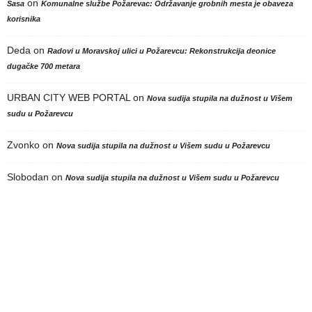
on
Sasa
Komunalne službe Požarevac: Održavanje grobnih mesta je obaveza
korisnika
Deda
on
Radovi u Moravskoj ulici u Požarevcu: Rekonstrukcija deonice
dugačke 700 metara
URBAN CITY WEB PORTAL
on
Nova sudija stupila na dužnost u Višem
sudu u Požarevcu
Zvonko
on
Nova sudija stupila na dužnost u Višem sudu u Požarevcu
Slobodan
on
Nova sudija stupila na dužnost u Višem sudu u Požarevcu