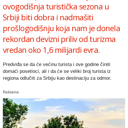
ovogodišnja turistička sezona u
Srbiji biti dobra i nadmašiti
prošlogodišnju koja nam je donela
rekordan devizni priliv od turizma
vredan oko 1,6 milijardi evra.
Predviđa se da će većinu turista i ove godine činiti
domaći posetioci, ali i da će se veliki broj turista iz
regiona odlučiti za Srbiju kao destinaciju za odmor.
Reklame