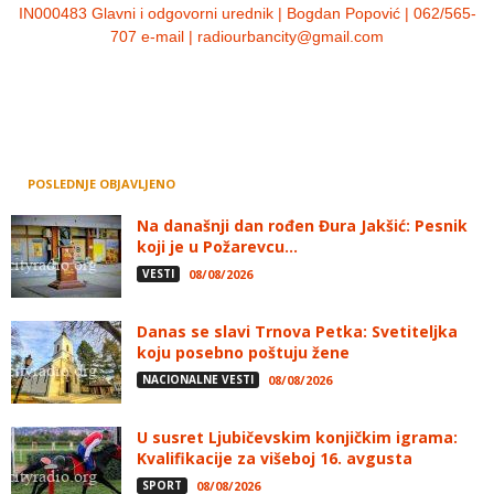
IN000483 Glavni i odgovorni urednik | Bogdan Popović | 062/565-
707 e-mail | radiourbancity@gmail.com
POSLEDNJE OBJAVLJENO
Na današnji dan rođen Đura Jakšić: Pesnik
koji je u Požarevcu...
VESTI
08/08/2026
Danas se slavi Trnova Petka: Svetiteljka
koju posebno poštuju žene
NACIONALNE VESTI
08/08/2026
U susret Ljubičevskim konjičkim igrama:
Kvalifikacije za višeboj 16. avgusta
SPORT
08/08/2026