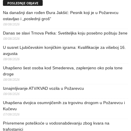
POSLEDNJE OBJAVE
Na današnji dan rođen Đura Jakšić: Pesnik koji je u Požarevcu
ostavljao i „poslednji groš“
08/08/2026
Danas se slavi Trnova Petka: Svetiteljka koju posebno poštuju žene
08/08/2026
U susret Ljubičevskim konjičkim igrama: Kvalifikacije za višeboj 16.
avgusta
08/08/2026
Uhapšeno šest osoba kod Smedereva, zaplenjeno oko pola tone
droge
08/08/2026
Iznajmljivanje ATV/KVAD vozila u Požarevcu
08/08/2026
Uhapšena dvojica osumnjičenih za trgovinu drogom u Požarevcu i
Kučevu
07/08/2026
Privremene poteškoće u vodosnabdevanju zbog kvara na
trafostanici