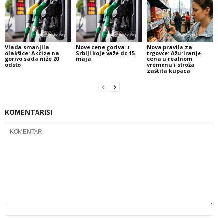
Vlada smanjila
Nove cene goriva u
Nova pravila za
olakšice: Akcize na
Srbiji koje važe do 15.
trgovce: Ažuriranje
gorivo sada niže 20
maja
cena u realnom
odsto
vremenu i stroža
zaštita kupaca
KOMENTARIŠI