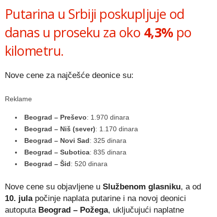
Putarina u Srbiji poskupljuje od
danas u proseku za oko
4,3%
po
kilometru.
Nove cene za najčešće deonice su:
Reklame
Beograd – Preševo
: 1.970 dinara
Beograd – Niš (sever)
: 1.170 dinara
Beograd – Novi Sad
: 325 dinara
Beograd – Subotica
: 835 dinara
Beograd – Šid
: 520 dinara
Nove cene su objavljene u
Službenom glasniku
, a od
10. jula
počinje naplata putarine i na novoj deonici
autoputa
Beograd – Požega
, uključujući naplatne