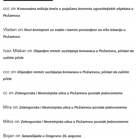
ccc
on
Komunalna milicija kreće u pojačanu kontrolu ugostiteljskih objekata u
Požarevcu
Vladan
on
Novi kontejneri za staklo i karton postavljeni na više lokacija u
Požarevcu
Ivan Mlakar
on
Objavljen termin suzbijanja komaraca u Požarevcu, pčelari da
zaštite pčele
ccc
on
Objavljen termin suzbijanja komaraca u Požarevcu, pčelari da zaštite
pčele
cc
on
Zelengorska i Nevesinjska ulica u Požarevcu postale jednosmerne
Mira
on
Zelengorska i Nevesinjska ulica u Požarevcu postale jednosmerne
Milos
on
Zelengorska i Nevesinjska ulica u Požarevcu postale jednosmerne
Bojan
on
Satarašijada u Dragovcu 16. avgusta