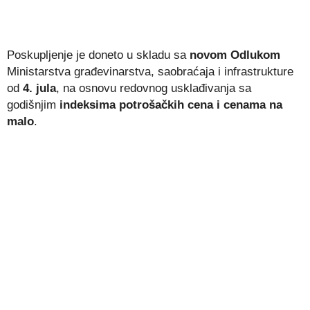
Poskupljenje je doneto u skladu sa
novom Odlukom
Ministarstva građevinarstva, saobraćaja i infrastrukture
od
4. jula
, na osnovu redovnog usklađivanja sa
godišnjim
indeksima potrošačkih cena i cenama na
malo
.