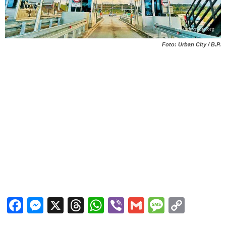
Foto: Urban City / B.P.
Facebook
Messenger
X
Threads
WhatsApp
Viber
Gmail
Messag
Copy
Link