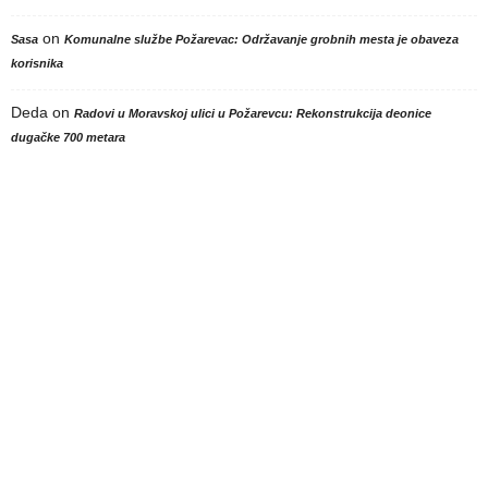
on
Sasa
Komunalne službe Požarevac: Održavanje grobnih mesta je obaveza
korisnika
Deda
on
Radovi u Moravskoj ulici u Požarevcu: Rekonstrukcija deonice
dugačke 700 metara