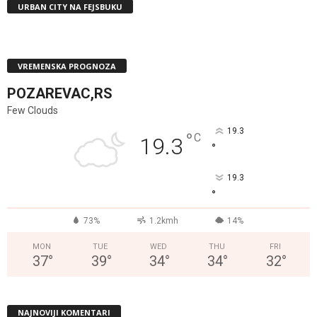
URBAN CITY NA FEJSBUKU
VREMENSKA PROGNOZA
POZAREVAC,RS
Few Clouds
19.3
°
C
19.3
°
19.3
°
73%
1.2kmh
14%
MON
TUE
WED
THU
FRI
37
°
39
°
34
°
34
°
32
°
NAJNOVIJI KOMENTARI