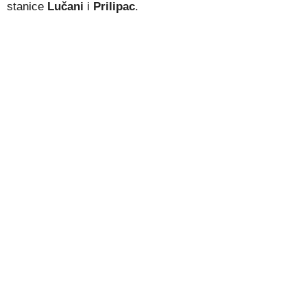
stanice
Lučani
i
Prilipac
.