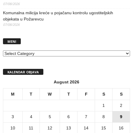
07/08/2026
Komunalna milicija kreće u pojačanu kontrolu ugostiteljskih
objekata u Požarevcu
07/08/2026
MENI
MENI
KALENDAR OBJAVA
August 2026
M
T
W
T
F
S
S
1
2
3
4
5
6
7
8
9
10
11
12
13
14
15
16