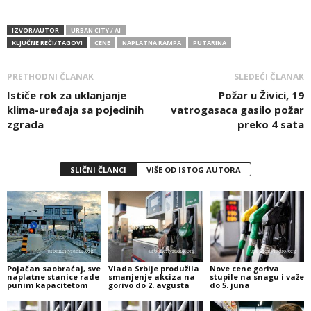
IZVOR/AUTOR
URBAN CITY / AI
KLJUČNE REČI/TAGOVI
CENE
NAPLATNA RAMPA
PUTARINA
PRETHODNI ČLANAK
SLEDEĆI ČLANAK
Ističe rok za uklanjanje
Požar u Živici, 19
klima-uređaja sa pojedinih
vatrogasaca gasilo požar
zgrada
preko 4 sata
SLIČNI ČLANCI
VIŠE OD ISTOG AUTORA
Pojačan saobraćaj, sve
Vlada Srbije produžila
Nove cene goriva
naplatne stanice rade
smanjenje akciza na
stupile na snagu i važe
punim kapacitetom
gorivo do 2. avgusta
do 5. juna