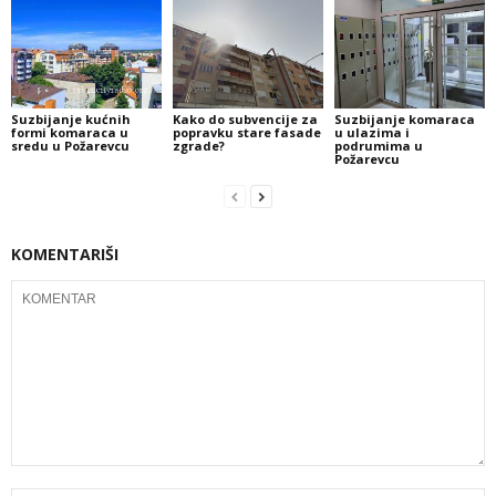
Suzbijanje kućnih
Kako do subvencije za
Suzbijanje komaraca
formi komaraca u
popravku stare fasade
u ulazima i
sredu u Požarevcu
zgrade?
podrumima u
Požarevcu
KOMENTARIŠI