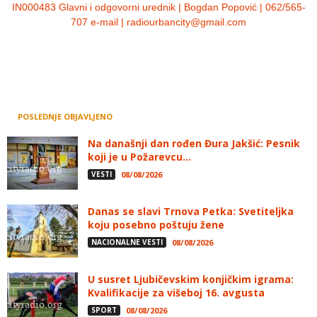
IN000483 Glavni i odgovorni urednik | Bogdan Popović | 062/565-
707 e-mail | radiourbancity@gmail.com
POSLEDNJE OBJAVLJENO
Na današnji dan rođen Đura Jakšić: Pesnik
koji je u Požarevcu...
VESTI
08/08/2026
Danas se slavi Trnova Petka: Svetiteljka
koju posebno poštuju žene
NACIONALNE VESTI
08/08/2026
U susret Ljubičevskim konjičkim igrama:
Kvalifikacije za višeboj 16. avgusta
SPORT
08/08/2026