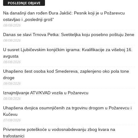
POSLEDNJE OBJAVE
Na današnji dan rođen Đura Jakšić: Pesnik koji je u Požarevcu
ostavljao i „poslednji groš“
08/08/2026
Danas se slavi Trnova Petka: Svetiteljka koju posebno poštuju žene
08/08/2026
U susret Ljubičevskim konjičkim igrama: Kvalifikacije za višeboj 16.
avgusta
08/08/2026
Uhapšeno šest osoba kod Smedereva, zaplenjeno oko pola tone
droge
08/08/2026
Iznajmljivanje ATV/KVAD vozila u Požarevcu
08/08/2026
Uhapšena dvojica osumnjičenih za trgovinu drogom u Požarevcu i
Kučevu
07/08/2026
Privremene poteškoće u vodosnabdevanju zbog kvara na
trafostanici