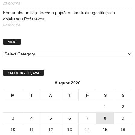
07/08/2026
Komunalna milicija kreće u pojačanu kontrolu ugostiteljskih
objekata u Požarevcu
07/08/2026
MENI
MENI
KALENDAR OBJAVA
August 2026
M
T
W
T
F
S
S
1
2
3
4
5
6
7
8
9
10
11
12
13
14
15
16