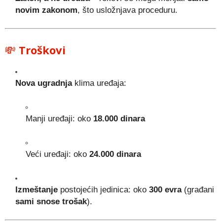
novim zakonom
, što usložnjava proceduru.
💸
Troškovi
Nova ugradnja
klima uređaja:
Manji uređaji: oko
18.000 dinara
Veći uređaji: oko
24.000 dinara
Izmeštanje
postojećih jedinica: oko
300 evra
(građani
sami snose trošak
).