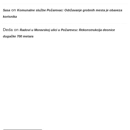
on
Sasa
Komunalne službe Požarevac: Održavanje grobnih mesta je obaveza
korisnika
Deda
on
Radovi u Moravskoj ulici u Požarevcu: Rekonstrukcija deonice
dugačke 700 metara