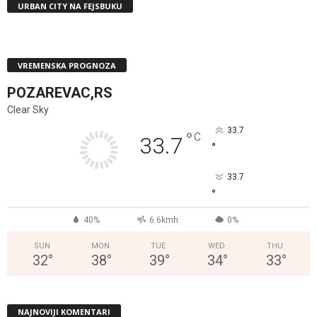
URBAN CITY NA FEJSBUKU
VREMENSKA PROGNOZA
POZAREVAC,RS
Clear Sky
33.7
°
C
33.7
°
33.7
°
40%
6.6kmh
0%
SUN
MON
TUE
WED
THU
32
°
38
°
39
°
34
°
33
°
NAJNOVIJI KOMENTARI