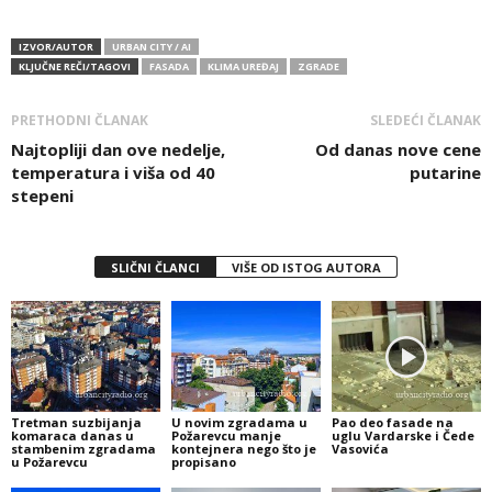
IZVOR/AUTOR
URBAN CITY / AI
KLJUČNE REČI/TAGOVI
FASADA
KLIMA UREĐAJ
ZGRADE
PRETHODNI ČLANAK
SLEDEĆI ČLANAK
Najtopliji dan ove nedelje,
Od danas nove cene
temperatura i viša od 40
putarine
stepeni
SLIČNI ČLANCI
VIŠE OD ISTOG AUTORA
Tretman suzbijanja
U novim zgradama u
Pao deo fasade na
komaraca danas u
Požarevcu manje
uglu Vardarske i Čede
stambenim zgradama
kontejnera nego što je
Vasovića
u Požarevcu
propisano