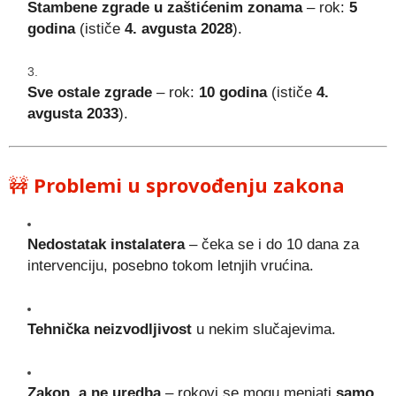
Stambene zgrade u zaštićenim zonama
– rok:
5
godina
(ističe
4. avgusta 2028
).
Sve ostale zgrade
– rok:
10 godina
(ističe
4.
avgusta 2033
).
🚧
Problemi u sprovođenju zakona
Nedostatak instalatera
– čeka se i do 10 dana za
intervenciju, posebno tokom letnjih vrućina.
Tehnička neizvodljivost
u nekim slučajevima.
Zakon, a ne uredba
– rokovi se mogu menjati
samo