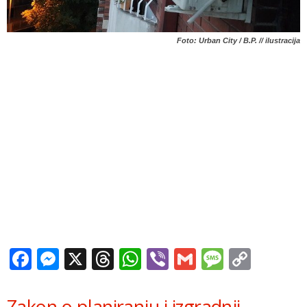
Foto: Urban City / B.P. // ilustracija
Facebook
Messenger
X
Threads
WhatsApp
Viber
Gmail
Messag
Copy
Link
Zakon o planiranju i izgradnji,