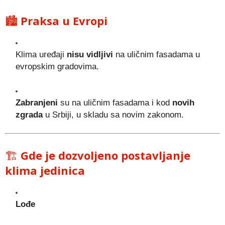
🏙️
Praksa u Evropi
Klima uređaji
nisu vidljivi
na uličnim fasadama u
evropskim gradovima.
Zabranjeni
su na uličnim fasadama i kod
novih
zgrada
u Srbiji, u skladu sa novim zakonom.
🏗️
Gde je dozvoljeno postavljanje
klima jedinica
Lođe