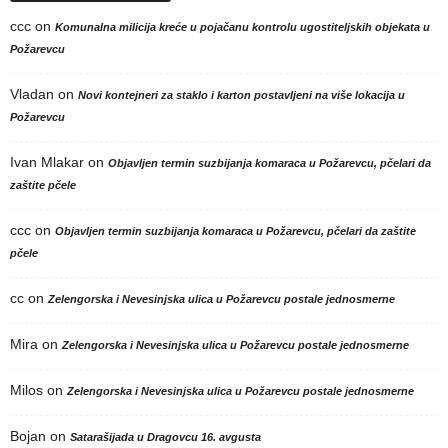
ccc
on
Komunalna milicija kreće u pojačanu kontrolu ugostiteljskih objekata u
Požarevcu
Vladan
on
Novi kontejneri za staklo i karton postavljeni na više lokacija u
Požarevcu
Ivan Mlakar
on
Objavljen termin suzbijanja komaraca u Požarevcu, pčelari da
zaštite pčele
ccc
on
Objavljen termin suzbijanja komaraca u Požarevcu, pčelari da zaštite
pčele
cc
on
Zelengorska i Nevesinjska ulica u Požarevcu postale jednosmerne
Mira
on
Zelengorska i Nevesinjska ulica u Požarevcu postale jednosmerne
Milos
on
Zelengorska i Nevesinjska ulica u Požarevcu postale jednosmerne
Bojan
on
Satarašijada u Dragovcu 16. avgusta