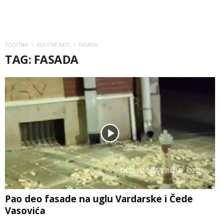
POČETNA
KLJUČNE REČI
FASADA
TAG: FASADA
Pao deo fasade na uglu Vardarske i Čede
Vasovića