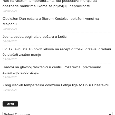
Rad na visokim temperaturama: Šta poslodavci moraju da
obezbede radnicima i kome se prijavljuju nepravilnosti
06/08/2026
Obeležen Dan rudara u Starom Kostolcu, položeni venci na
Majdanu
06/08/2026
Jedna osoba poginula u požaru u Lučici
06/08/2026
Od 17. avgusta 18 novih lekova na recept o trošku države, građani
će plaćati znatno manje
05/08/2026
Radovi na glavnoj raskrsnici u centru Požarevca, privremeno
zatvaranje saobraćaja
05/08/2026
Zbog visokih temperatura odložena Letnja liga ASCS u Požarevcu
05/08/2026
MENI
MENI