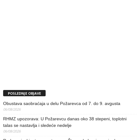
POSLEDNJE OBJAVE
Obustava saobraćaja u delu Požarevca od 7. do 9. avgusta
06/08/2026
RHMZ upozorava: U Požarevcu danas oko 38 stepeni, toplotni
talas se nastavlja i sledeće nedelje
06/08/2026