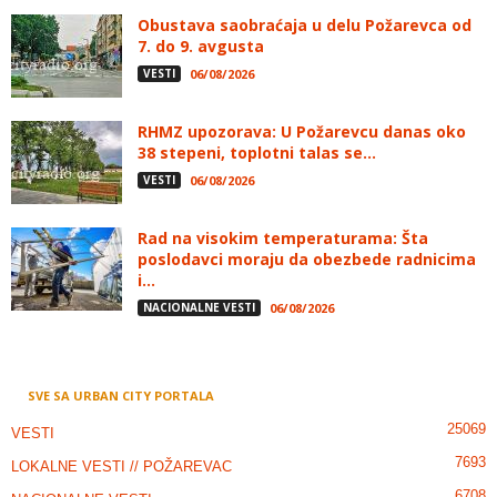
Obustava saobraćaja u delu Požarevca od
7. do 9. avgusta
VESTI
06/08/2026
RHMZ upozorava: U Požarevcu danas oko
38 stepeni, toplotni talas se...
VESTI
06/08/2026
Rad na visokim temperaturama: Šta
poslodavci moraju da obezbede radnicima
i...
NACIONALNE VESTI
06/08/2026
SVE SA URBAN CITY PORTALA
25069
VESTI
7693
LOKALNE VESTI // POŽAREVAC
6708