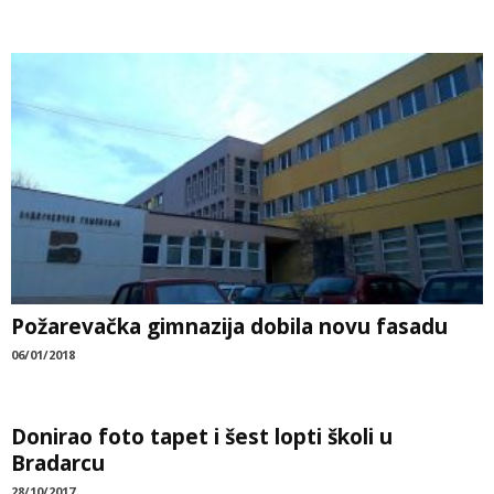
Požarevačka gimnazija dobila novu fasadu
06/01/2018
Donirao foto tapet i šest lopti školi u
Bradarcu
28/10/2017