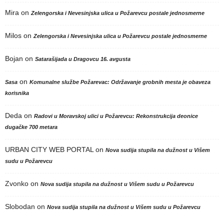
Mira
on
Zelengorska i Nevesinjska ulica u Požarevcu postale jednosmerne
Milos
on
Zelengorska i Nevesinjska ulica u Požarevcu postale jednosmerne
Bojan
on
Satarašijada u Dragovcu 16. avgusta
on
Sasa
Komunalne službe Požarevac: Održavanje grobnih mesta je obaveza
korisnika
Deda
on
Radovi u Moravskoj ulici u Požarevcu: Rekonstrukcija deonice
dugačke 700 metara
URBAN CITY WEB PORTAL
on
Nova sudija stupila na dužnost u Višem
sudu u Požarevcu
Zvonko
on
Nova sudija stupila na dužnost u Višem sudu u Požarevcu
Slobodan
on
Nova sudija stupila na dužnost u Višem sudu u Požarevcu