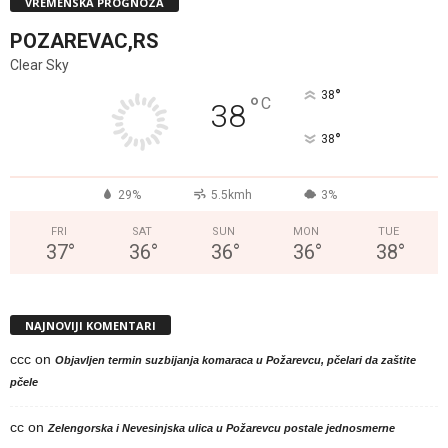
VREMENSKA PROGNOZA
POZAREVAC,RS
Clear Sky
°
38
°
C
38
°
38
29%
5.5kmh
3%
FRI
SAT
SUN
MON
TUE
37
°
36
°
36
°
36
°
38
°
NAJNOVIJI KOMENTARI
ccc
on
Objavljen termin suzbijanja komaraca u Požarevcu, pčelari da zaštite
pčele
cc
on
Zelengorska i Nevesinjska ulica u Požarevcu postale jednosmerne