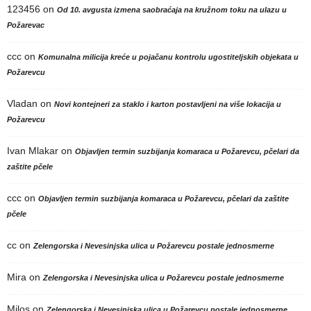
123456
on
Od 10. avgusta izmena saobraćaja na kružnom toku na ulazu u
Požarevac
ccc
on
Komunalna milicija kreće u pojačanu kontrolu ugostiteljskih objekata u
Požarevcu
Vladan
on
Novi kontejneri za staklo i karton postavljeni na više lokacija u
Požarevcu
Ivan Mlakar
on
Objavljen termin suzbijanja komaraca u Požarevcu, pčelari da
zaštite pčele
ccc
on
Objavljen termin suzbijanja komaraca u Požarevcu, pčelari da zaštite
pčele
cc
on
Zelengorska i Nevesinjska ulica u Požarevcu postale jednosmerne
Mira
on
Zelengorska i Nevesinjska ulica u Požarevcu postale jednosmerne
Milos
on
Zelengorska i Nevesinjska ulica u Požarevcu postale jednosmerne