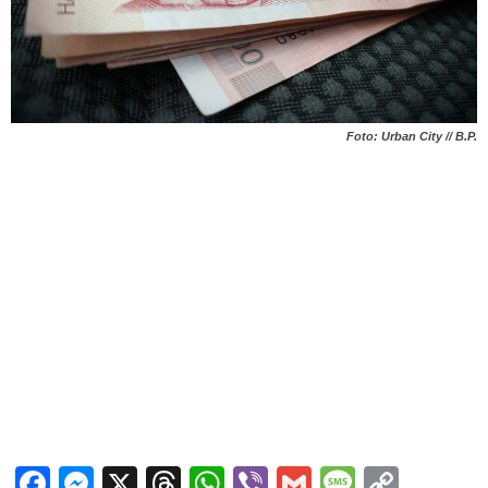
Foto: Urban City // B.P.
Facebook
Messenger
X
Threads
WhatsApp
Viber
Gmail
Messag
Copy