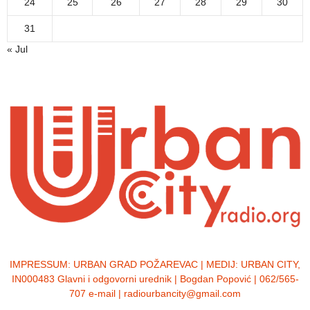
24
25
26
27
28
29
30
31
« Jul
IMPRESSUM:
URBAN GRAD POŽAREVAC | MEDIJ: URBAN CITY,
IN000483 Glavni i odgovorni urednik | Bogdan Popović | 062/565-
707 e-mail | radiourbancity@gmail.com