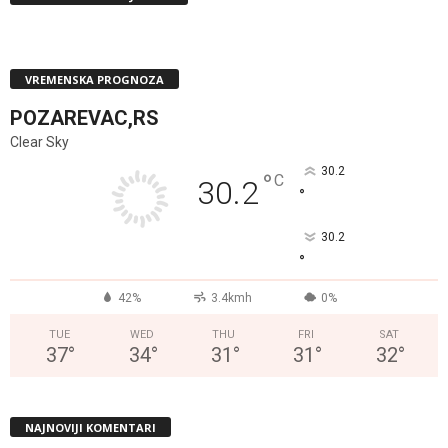
VREMENSKA PROGNOZA
POZAREVAC,RS
Clear Sky
30.2
°
C
30.2
°
30.2
°
42%
3.4kmh
0%
TUE
WED
THU
FRI
SAT
37
°
34
°
31
°
31
°
32
°
NAJNOVIJI KOMENTARI