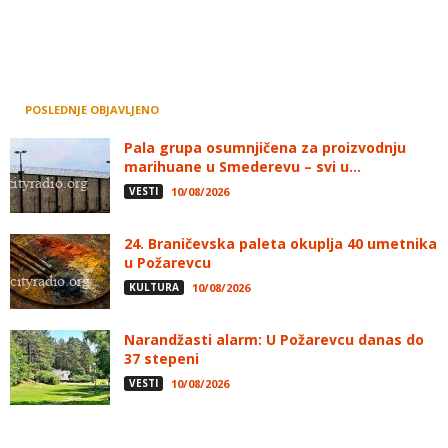
POSLEDNJE OBJAVLJENO
Pala grupa osumnjičena za proizvodnju
marihuane u Smederevu – svi u...
VESTI
10/08/2026
24. Braničevska paleta okuplja 40 umetnika
u Požarevcu
KULTURA
10/08/2026
Narandžasti alarm: U Požarevcu danas do
37 stepeni
VESTI
10/08/2026