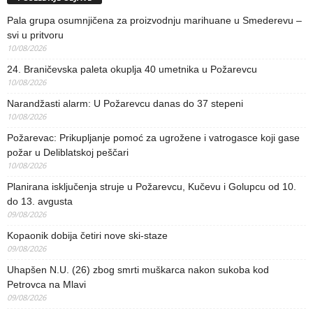
Pala grupa osumnjičena za proizvodnju marihuane u Smederevu –
svi u pritvoru
10/08/2026
24. Braničevska paleta okuplja 40 umetnika u Požarevcu
10/08/2026
Narandžasti alarm: U Požarevcu danas do 37 stepeni
10/08/2026
Požarevac: Prikupljanje pomoć za ugrožene i vatrogasce koji gase
požar u Deliblatskoj peščari
10/08/2026
Planirana isključenja struje u Požarevcu, Kučevu i Golupcu od 10.
do 13. avgusta
09/08/2026
Kopaonik dobija četiri nove ski-staze
09/08/2026
Uhapšen N.U. (26) zbog smrti muškarca nakon sukoba kod
Petrovca na Mlavi
09/08/2026