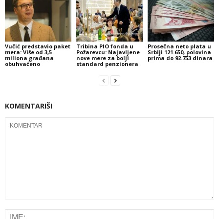
Vučić predstavio paket
Tribina PIO fonda u
Prosečna neto plata u
mera: Više od 3,5
Požarevcu: Najavljene
Srbiji 121.650, polovina
miliona građana
nove mere za bolji
prima do 92.753 dinara
obuhvaćeno
standard penzionera
KOMENTARIŠI