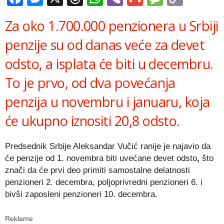
Link
Za oko 1.700.000 penzionera u Srbiji
penzije su od danas veće za devet
odsto, a isplata će biti u decembru.
To je prvo, od dva povećanja
penzija u novembru i januaru, koja
će ukupno iznositi 20,8 odsto.
Predsednik Srbije Aleksandar Vučić ranije je najavio da
će penzije od 1. novembra biti uvećane devet odsto
,
što
znači da će prvi deo primiti samostalne delatnosti
penzioneri 2. decembra, poljoprivredni penzioneri 6. i
bivši zaposleni penzioneri 10. decembra.
Reklame