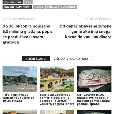
IZVOR/AUTOR
RTS
KLJUČNE REČI/TAGOVI
NOVAC
PENZIJA
PENZIONERI
PRETHODNI ČLANAK
SLEDEĆI ČLANAK
Do 30. oktobra popisano
Od danas obavezne zimske
6,3 miliona građana, popis
gume ako ima snega,
se produžava u osam
kazne do 200.000 dinara
gradova
SLIČNI ČLANCI
VIŠE OD ISTOG AUTORA
Počela prijava za
Besplatni vaučeri za
Od 10.000 do 35.000
turističke vaučere od
odmor: Vlada Srbije
dinara: Evo ko dobija
10.000 dinara
obezbedila 30.000
državnu pomoć i kada
vaučera za penzionere
počinje isplata