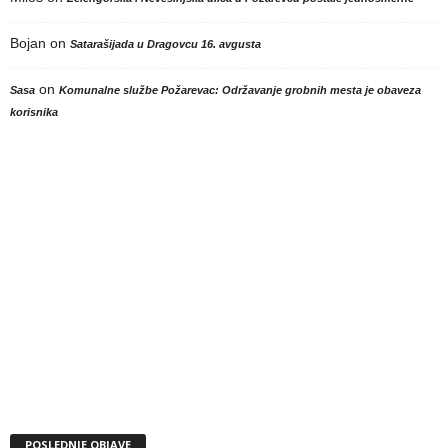
Bojan
on
Satarašijada u Dragovcu 16. avgusta
on
Sasa
Komunalne službe Požarevac: Održavanje grobnih mesta je obaveza
korisnika
POSLEDNJE OBJAVE