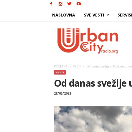
NASLOVNA
SVE VESTI
SERVIS
Urban
City
POČETNA
VESTI
Od danas svežije u Požarevcu, do
VESTI
Od danas svežije 
28/05/2022