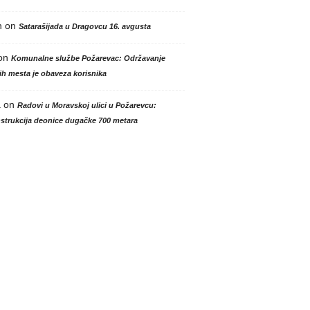
n
on
Satarašijada u Dragovcu 16. avgusta
on
Komunalne službe Požarevac: Održavanje
h mesta je obaveza korisnika
a
on
Radovi u Moravskoj ulici u Požarevcu:
strukcija deonice dugačke 700 metara