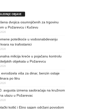
SLEDNJE OBJAVE
ena dvojica osumnjičenih za trgovinu
om u Požarevcu i Kučevu
/2026
remene poteškoće u vodosnabdevanju
kvara na trafostanici
/2026
alna milicija kreće u pojačanu kontrolu
iteljskih objekata u Požarevcu
/2026
evrodizela viša za dinar, benzin ostaje
inara po litru
/2026
0. avgusta izmena saobraćaja na kružnom
 na ulazu u Požarevac
/2026
lački kotlić i Etno sajam održani povodom