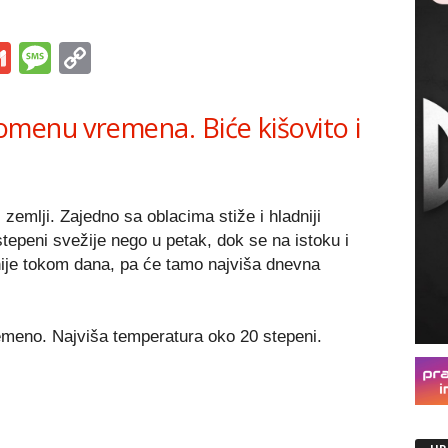
s
tsApp
iber
Gmail
Message
Copy
Link
menu vremena. Biće kišovito i
zemlji. Zajedno sa oblacima stiže i hladniji
epeni svežije nego u petak, dok se na istoku i
ije tokom dana, pa će tamo najviša dnevna
emeno. Najviša temperatura oko 20 stepeni.