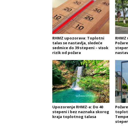
RHMZ upozorava: Toplotni
RHMZ 
talas se nastavlja, sledeće
Požare
sedmice do 39 stepeni – visok
stepen
rizik od požara
nastav
Upozorenje RHMZ-a: Do 40
Požare
stepeni i bez naznaka skorog
toplot
kraja toplotnog talasa
Temper
stepen