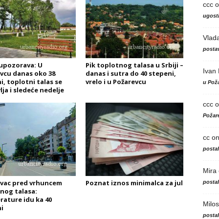
ccc
o
ugosti
Vlad
postav
upozorava: U
Pik toplotnog talasa u Srbiji –
Ivan
vcu danas oko 38
danas i sutra do 40 stepeni,
i, toplotni talas se
vrelo i u Požarevcu
u Poža
lja i sledeće nedelje
ccc
o
Požare
cc
o
posta
Mira
vac pred vrhuncem
Poznat iznos minimalca za jul
posta
nog talasa:
ature idu ka 40
Milos
i
posta