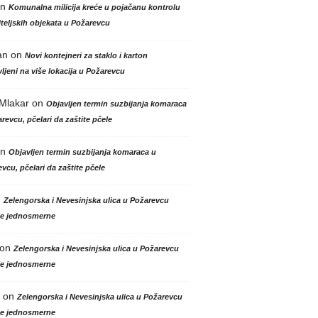
n
Komunalna milicija kreće u pojačanu kontrolu
teljskih objekata u Požarevcu
an
on
Novi kontejneri za staklo i karton
ljeni na više lokacija u Požarevcu
 Mlakar
on
Objavljen termin suzbijanja komaraca
revcu, pčelari da zaštite pčele
n
Objavljen termin suzbijanja komaraca u
vcu, pčelari da zaštite pčele
n
Zelengorska i Nevesinjska ulica u Požarevcu
le jednosmerne
on
Zelengorska i Nevesinjska ulica u Požarevcu
le jednosmerne
on
Zelengorska i Nevesinjska ulica u Požarevcu
le jednosmerne