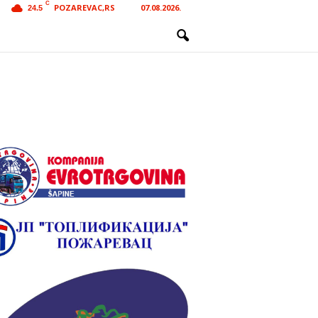
C
POZAREVAC,RS
07.08.2026.
24.5