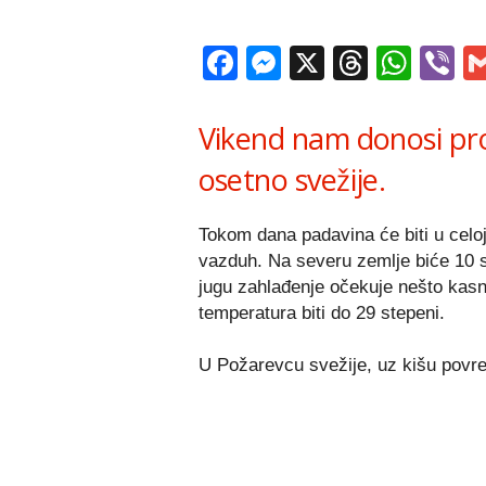
Facebook
Messenger
X
Thread
Wha
V
Vikend nam donosi pro
osetno svežije.
Tokom dana padavina će biti u celoj 
vazduh. Na severu zemlje biće 10 st
jugu zahlađenje očekuje nešto kasn
temperatura biti do 29 stepeni.
U Požarevcu svežije, uz kišu povr