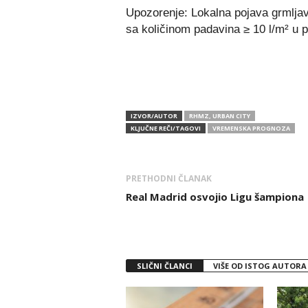
Upozorenje: Lokalna pojava grmljavi
sa količinom padavina ≥ 10 l/m² u 
IZVOR/AUTOR
RHMZ, URBAN CITY
KLJUČNE REČI/TAGOVI
VREMENSKA PROGNOZA
PRETHODNI ČLANAK
Real Madrid osvojio Ligu šampiona
SLIČNI ČLANCI
VIŠE OD ISTOG AUTORA