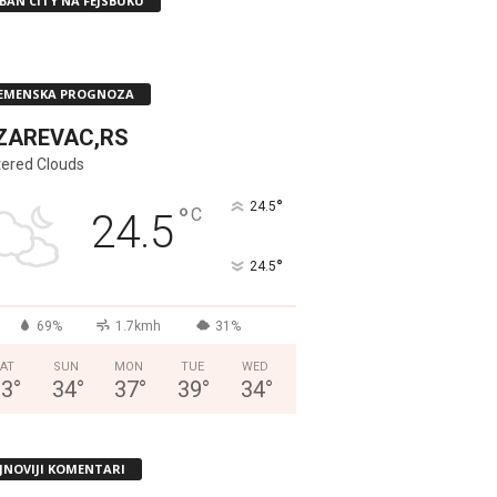
BAN CITY NA FEJSBUKU
EMENSKA PROGNOZA
ZAREVAC,RS
tered Clouds
°
24.5
°
C
24.5
°
24.5
69%
1.7kmh
31%
AT
SUN
MON
TUE
WED
33
°
34
°
37
°
39
°
34
°
JNOVIJI KOMENTARI