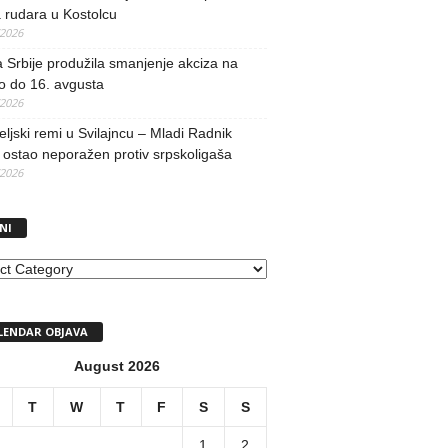
 rudara u Kostolcu
/2026
 Srbije produžila smanjenje akciza na
o do 16. avgusta
/2026
teljski remi u Svilajncu – Mladi Radnik
ostao neporažen protiv srpskoligaša
/2026
NI
I
LENDAR OBJAVA
August 2026
T
W
T
F
S
S
1
2