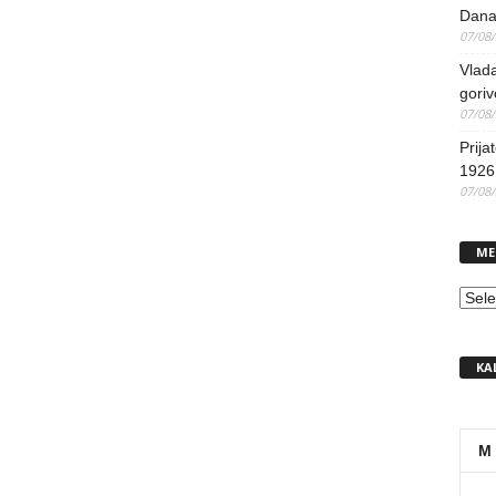
Dana
07/08
Vlada
goriv
07/08
Prija
1926 
07/08
ME
MEN
KA
M