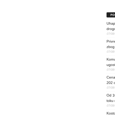
PO
Uhapš
drog
07/08
Priv
zbog 
07/08
Komun
ugost
07/08
Cena 
202 d
07/08
Od 1
toku
07/08
Kosto