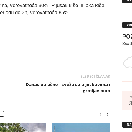
UR
na, verovatnoća 80%. Pljusak kiše ili jaka kiša
periodu do 3h, verovatnoća 85%.
VR
PO
Scat
SLEDEĆI ČLANAK
Danas oblačno i sveže sa pljuskovima i
grmljavinom
S
NA