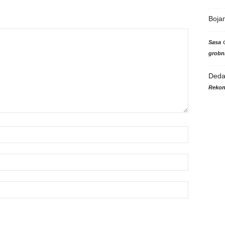
Boja
Sasa
grobni
Ded
Rekon