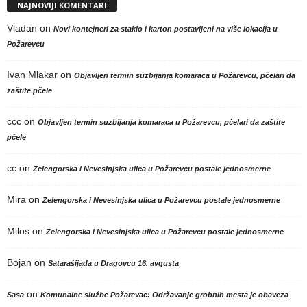
NAJNOVIJI KOMENTARI
Vladan
on
Novi kontejneri za staklo i karton postavljeni na više lokacija u
Požarevcu
Ivan Mlakar
on
Objavljen termin suzbijanja komaraca u Požarevcu, pčelari da
zaštite pčele
ccc
on
Objavljen termin suzbijanja komaraca u Požarevcu, pčelari da zaštite
pčele
cc
on
Zelengorska i Nevesinjska ulica u Požarevcu postale jednosmerne
Mira
on
Zelengorska i Nevesinjska ulica u Požarevcu postale jednosmerne
Milos
on
Zelengorska i Nevesinjska ulica u Požarevcu postale jednosmerne
Bojan
on
Satarašijada u Dragovcu 16. avgusta
on
Sasa
Komunalne službe Požarevac: Održavanje grobnih mesta je obaveza