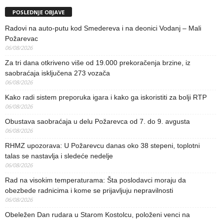
POSLEDNJE OBJAVE
Radovi na auto-putu kod Smedereva i na deonici Vodanj – Mali
Požarevac
06/08/2026
Za tri dana otkriveno više od 19.000 prekoračenja brzine, iz
saobraćaja isključena 273 vozača
06/08/2026
Kako radi sistem preporuka igara i kako ga iskoristiti za bolji RTP
06/08/2026
Obustava saobraćaja u delu Požarevca od 7. do 9. avgusta
06/08/2026
RHMZ upozorava: U Požarevcu danas oko 38 stepeni, toplotni
talas se nastavlja i sledeće nedelje
06/08/2026
Rad na visokim temperaturama: Šta poslodavci moraju da
obezbede radnicima i kome se prijavljuju nepravilnosti
06/08/2026
Obeležen Dan rudara u Starom Kostolcu, položeni venci na