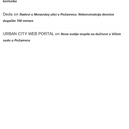
korisnika
Deda
on
Radovi u Moravskoj ulici u Požarevcu: Rekonstrukcija deonice
dugačke 700 metara
URBAN CITY WEB PORTAL
on
Nova sudija stupila na dužnost u Višem
sudu u Požarevcu