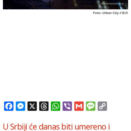
Foto: Urban City // B.P.
Facebook
Messenger
X
Threads
WhatsApp
Viber
Gmail
Messag
Copy
Link
U Srbiji će danas biti umereno i