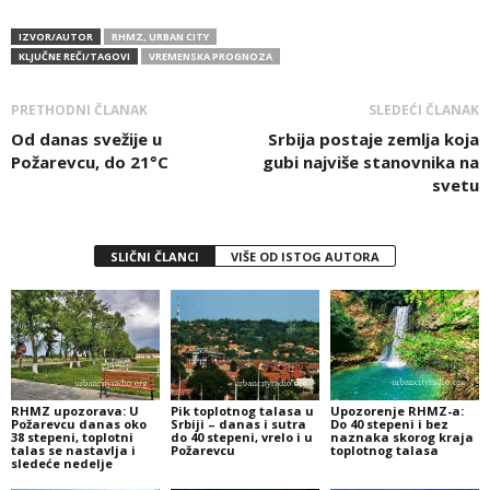
IZVOR/AUTOR
RHMZ, URBAN CITY
KLJUČNE REČI/TAGOVI
VREMENSKA PROGNOZA
PRETHODNI ČLANAK
SLEDEĆI ČLANAK
Od danas svežije u
Srbija postaje zemlja koja
Požarevcu, do 21°C
gubi najviše stanovnika na
svetu
SLIČNI ČLANCI
VIŠE OD ISTOG AUTORA
RHMZ upozorava: U
Pik toplotnog talasa u
Upozorenje RHMZ-a:
Požarevcu danas oko
Srbiji – danas i sutra
Do 40 stepeni i bez
38 stepeni, toplotni
do 40 stepeni, vrelo i u
naznaka skorog kraja
talas se nastavlja i
Požarevcu
toplotnog talasa
sledeće nedelje