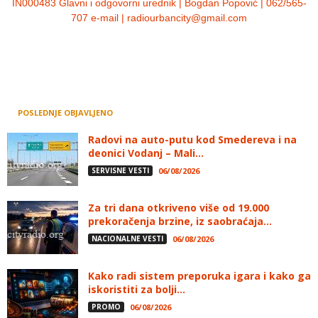
IN000483 Glavni i odgovorni urednik | Bogdan Popović | 062/565-
707 e-mail | radiourbancity@gmail.com
POSLEDNJE OBJAVLJENO
Radovi na auto-putu kod Smedereva i na
deonici Vodanj – Mali...
SERVISNE VESTI
06/08/2026
Za tri dana otkriveno više od 19.000
prekoračenja brzine, iz saobraćaja...
NACIONALNE VESTI
06/08/2026
Kako radi sistem preporuka igara i kako ga
iskoristiti za bolji...
PROMO
06/08/2026