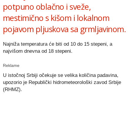
potpuno oblačno i sveže,
mestimično s kišom i lokalnom
pojavom pljuskova sa grmljavinom.
Najniža temperatura će biti od 10 do 15 stepeni, a
najvišom dnevna od 18 stepeni.
Reklame
U istočnoj Srbiji očekuje se velika količina padavina,
upozorio je Republički hidrometeorološki zavod Srbije
(RHMZ).