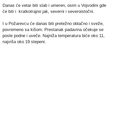
Danas će vetar biti slab i umeren, osim u Vojvodini gde
će biti i kratkotrajno jak, severni i severoistočni.
I u Požarevcu će danas biti pretežno oblačno i sveže,
povremeno sa kišom. Prestanak padavina očekuje se
posle podne i uveče. Najniža temperatura biće oko 11,
najviša oko 19 stepeni.