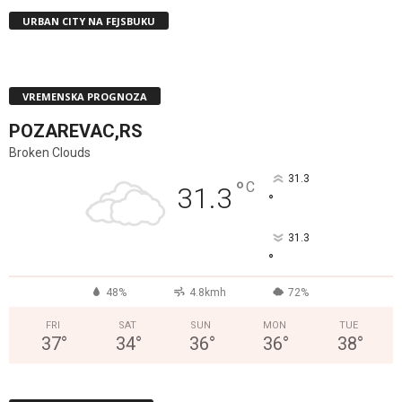
URBAN CITY NA FEJSBUKU
VREMENSKA PROGNOZA
POZAREVAC,RS
Broken Clouds
31.3
°
C
31.3
°
31.3
°
48%
4.8kmh
72%
FRI
SAT
SUN
MON
TUE
37
°
34
°
36
°
36
°
38
°