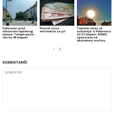
Požarevac pred
Poznat iznos
Toplotni talas se
vrhuncem toplotnog
minimalca za jul
nastavlja: U Požarevcu
talasa: Temperature
do 37 stepeni, RHMZ
idu ka 40 stepeni
upozorava na
ekstremnu vrućinu
KOMENTARIŠI