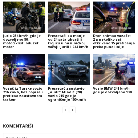
Jurio 234 km/h gde je
Presretači za manje
Dron snimao vozače:
dozvoljeno 80,
od 24 sata uhvatili
Za nekoliko sati
motociklisti oduzet
trojicu u nasilničkoj
otkriveno 15 preticanja
motor
vožnji: Jurili i 244 km/h
preko pune linije
Vozač iz Turske vozio
Presretač zaustavio
Vozio BMW 241 km/h
216 km/h, bez pojasa i
„audi“: Mladić (20)
gde je dozvoljeno 130
preticao zaustavnom
vozio 215 gde je
trakom
ograničenje 100km/h
KOMENTARIŠI