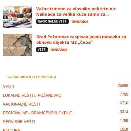
Važne izmene za vlasnike nekretnina:
Naknada za velike kuće samo za...
NACIONALNE VESTI
10/08/2026
Grad Požarevac raspisao javnu nabavku za
obnovu objekta MZ „Ćeba“
VESTI
10/08/2026
SVE SA URBAN CITY PORTALA
25089
VESTI
7705
LOKALNE VESTI // POŽAREVAC
6716
NACIONALNE VESTI
3314
REGIONALNE - BRANIČEVSKI OKRUG
1789
SERVISNE VESTI
1519
KULTURA