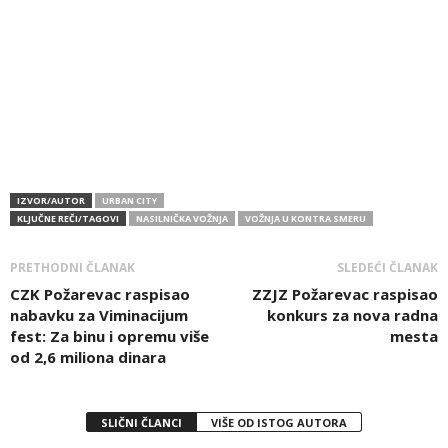
IZVOR/AUTOR
URBAN CITY
KLJUČNE REČI/TAGOVI
NASILNIČKA VOŽNJA
VOŽNJA U KONTRA SMERU
PRETHODNI ČLANAK
SLEDEĆI ČLANAK
CZK Požarevac raspisao
ZZJZ Požarevac raspisao
nabavku za Viminacijum
konkurs za nova radna
fest: Za binu i opremu više
mesta
od 2,6 miliona dinara
SLIČNI ČLANCI
VIŠE OD ISTOG AUTORA