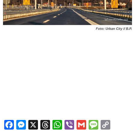
Foto: Urban City // B.P.
Facebook
Messenger
X
Threads
WhatsApp
Viber
Gmail
Messag
Copy
Link