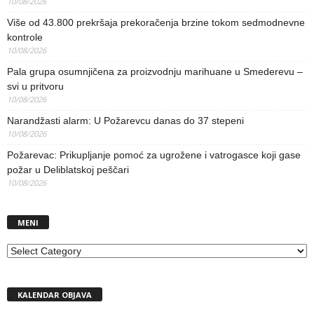
10/08/2026
Više od 43.800 prekršaja prekoračenja brzine tokom sedmodnevne
kontrole
10/08/2026
Pala grupa osumnjičena za proizvodnju marihuane u Smederevu –
svi u pritvoru
10/08/2026
Narandžasti alarm: U Požarevcu danas do 37 stepeni
10/08/2026
Požarevac: Prikupljanje pomoć za ugrožene i vatrogasce koji gase
požar u Deliblatskoj peščari
10/08/2026
MENI
MENI
KALENDAR OBJAVA