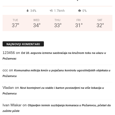
°
34%
1.7kmh
0%
TUE
WED
THU
FRI
SAT
37
°
34
°
33
°
31
°
32
°
NAJNOVIJI KOMENTARI
123456
on
Od 10. avgusta izmena saobraćaja na kružnom toku na ulazu u
Požarevac
ccc
on
Komunalna milicija kreće u pojačanu kontrolu ugostiteljskih objekata u
Požarevcu
Vladan
on
Novi kontejneri za staklo i karton postavljeni na više lokacija u
Požarevcu
Ivan Mlakar
on
Objavljen termin suzbijanja komaraca u Požarevcu, pčelari da
zaštite pčele