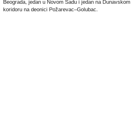
Beograda, jedan u Novom Sadu i jedan na Dunavskom
koridoru na deonici Požarevac–Golubac.