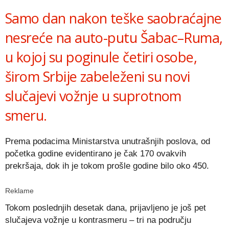
Samo dan nakon teške saobraćajne
nesreće na auto-putu Šabac–Ruma,
u kojoj su poginule četiri osobe,
širom Srbije zabeleženi su novi
slučajevi vožnje u suprotnom
smeru.
Prema podacima Ministarstva unutrašnjih poslova, od
početka godine evidentirano je čak 170 ovakvih
prekršaja, dok ih je tokom prošle godine bilo oko 450.
Reklame
Tokom poslednjih desetak dana, prijavljeno je još pet
slučajeva vožnje u kontrasmeru – tri na području