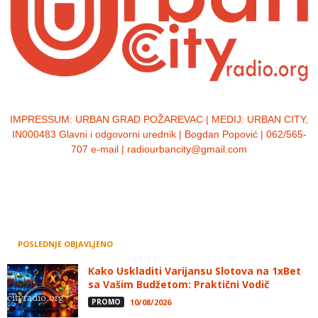
IMPRESSUM:
URBAN GRAD POŽAREVAC | MEDIJ: URBAN CITY,
IN000483 Glavni i odgovorni urednik | Bogdan Popović | 062/565-
707 e-mail | radiourbancity@gmail.com
POSLEDNJE OBJAVLJENO
Kako Uskladiti Varijansu Slotova na 1xBet
sa Vašim Budžetom: Praktični Vodič
PROMO
10/08/2026