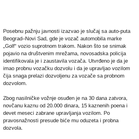
Posebnu pažnju javnosti izazvao je slučaj sa auto-puta
Beograd–Novi Sad, gde je vozač automobila marke
„Golf“ vozio suprotnom trakom. Nakon što se snimak
pojavio na društvenim mrežama, novosadska policija
identifikovala je i zaustavila vozača. Utvrđeno je da je
imao probnu vozačku dozvolu i da je upravljao vozilom
čija snaga prelazi dozvoljenu za vozače sa probnom
dozvolom.
Zbog nasilničke vožnje osuđen je na 30 dana zatvora,
novčanu kaznu od 20.000 dinara, 15 kaznenih poena i
devet meseci zabrane upravljanja vozilom. Po
pravosnažnosti presude biće mu oduzeta i probna
dozvola.