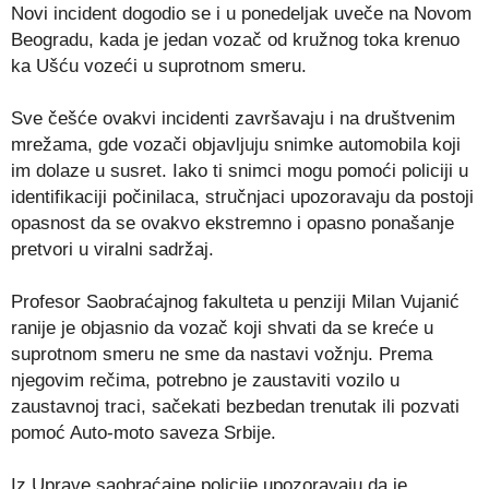
Novi incident dogodio se i u ponedeljak uveče na Novom
Beogradu, kada je jedan vozač od kružnog toka krenuo
ka Ušću vozeći u suprotnom smeru.
Sve češće ovakvi incidenti završavaju i na društvenim
mrežama, gde vozači objavljuju snimke automobila koji
im dolaze u susret. Iako ti snimci mogu pomoći policiji u
identifikaciji počinilaca, stručnjaci upozoravaju da postoji
opasnost da se ovakvo ekstremno i opasno ponašanje
pretvori u viralni sadržaj.
Profesor Saobraćajnog fakulteta u penziji Milan Vujanić
ranije je objasnio da vozač koji shvati da se kreće u
suprotnom smeru ne sme da nastavi vožnju. Prema
njegovim rečima, potrebno je zaustaviti vozilo u
zaustavnoj traci, sačekati bezbedan trenutak ili pozvati
pomoć Auto-moto saveza Srbije.
Iz Uprave saobraćajne policije upozoravaju da je