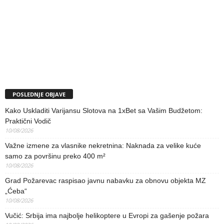
POSLEDNJE OBJAVE
Kako Uskladiti Varijansu Slotova na 1xBet sa Vašim Budžetom:
Praktični Vodič
10/08/2026
Važne izmene za vlasnike nekretnina: Naknada za velike kuće
samo za površinu preko 400 m²
10/08/2026
Grad Požarevac raspisao javnu nabavku za obnovu objekta MZ
„Ćeba“
10/08/2026
Vučić: Srbija ima najbolje helikoptere u Evropi za gašenje požara