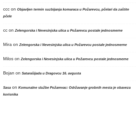
ccc
on
Objavljen termin suzbijanja komaraca u Požarevcu, pčelari da zaštite
pčele
cc
on
Zelengorska i Nevesinjska ulica u Požarevcu postale jednosmerne
Mira
on
Zelengorska i Nevesinjska ulica u Požarevcu postale jednosmerne
Milos
on
Zelengorska i Nevesinjska ulica u Požarevcu postale jednosmerne
Bojan
on
Satarašijada u Dragovcu 16. avgusta
on
Sasa
Komunalne službe Požarevac: Održavanje grobnih mesta je obaveza
korisnika