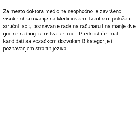
Za mesto doktora medicine neophodno je završeno
visoko obrazovanje na Medicinskom fakultetu, položen
stručni ispit, poznavanje rada na računaru i najmanje dve
godine radnog iskustva u struci. Prednost će imati
kandidati sa vozačkom dozvolom B kategorije i
poznavanjem stranih jezika.