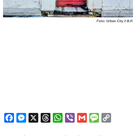
Foto: Urban City // B.P.
Facebook
Messenger
X
Threads
WhatsApp
Viber
Gmail
Messag
Copy
Link