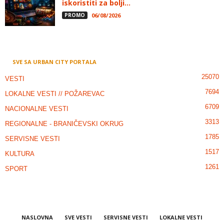
iskoristiti za bolji...
PROMO
06/08/2026
SVE SA URBAN CITY PORTALA
25070
VESTI
7694
LOKALNE VESTI // POŽAREVAC
6709
NACIONALNE VESTI
3313
REGIONALNE - BRANIČEVSKI OKRUG
1785
SERVISNE VESTI
1517
KULTURA
1261
SPORT
NASLOVNA
SVE VESTI
SERVISNE VESTI
LOKALNE VESTI