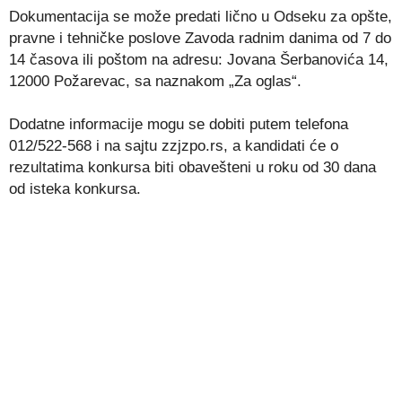
Dokumentacija se može predati lično u Odseku za opšte,
pravne i tehničke poslove Zavoda radnim danima od 7 do
14 časova ili poštom na adresu: Jovana Šerbanovića 14,
12000 Požarevac, sa naznakom „Za oglas“.
Dodatne informacije mogu se dobiti putem telefona
012/522-568 i na sajtu zzjzpo.rs, a kandidati će o
rezultatima konkursa biti obavešteni u roku od 30 dana
od isteka konkursa.