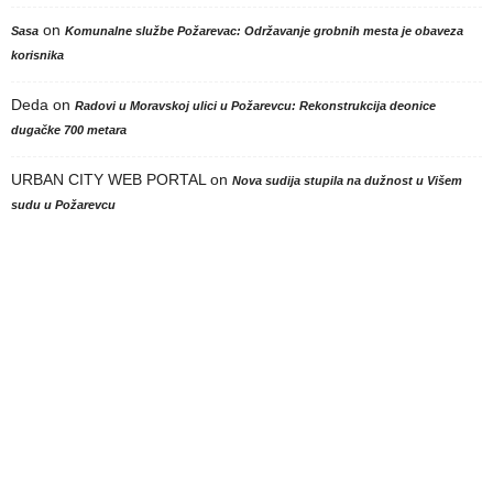
on
Sasa
Komunalne službe Požarevac: Održavanje grobnih mesta je obaveza
korisnika
Deda
on
Radovi u Moravskoj ulici u Požarevcu: Rekonstrukcija deonice
dugačke 700 metara
URBAN CITY WEB PORTAL
on
Nova sudija stupila na dužnost u Višem
sudu u Požarevcu