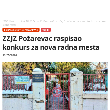
POČETNA
LOKALNE VESTI // POŽAREVAC
ZZJZ Požarevac raspisao konkurs za nova
radna mesta
LOKALNE VESTI // POŽAREVAC
VESTI
ZZJZ Požarevac raspisao
konkurs za nova radna mesta
13/05/2026