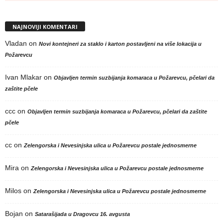
NAJNOVIJI KOMENTARI
Vladan
on
Novi kontejneri za staklo i karton postavljeni na više lokacija u
Požarevcu
Ivan Mlakar
on
Objavljen termin suzbijanja komaraca u Požarevcu, pčelari da
zaštite pčele
ccc
on
Objavljen termin suzbijanja komaraca u Požarevcu, pčelari da zaštite
pčele
cc
on
Zelengorska i Nevesinjska ulica u Požarevcu postale jednosmerne
Mira
on
Zelengorska i Nevesinjska ulica u Požarevcu postale jednosmerne
Milos
on
Zelengorska i Nevesinjska ulica u Požarevcu postale jednosmerne
Bojan
on
Satarašijada u Dragovcu 16. avgusta