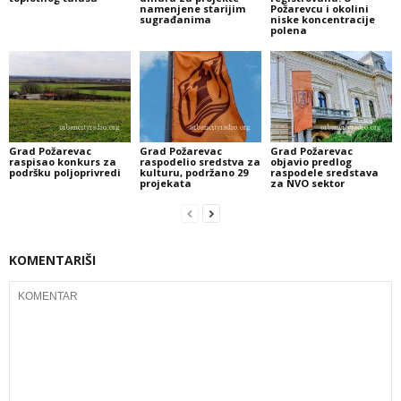
namenjene starijim
Požarevcu i okolini
sugrađanima
niske koncentracije
polena
Grad Požarevac
Grad Požarevac
Grad Požarevac
raspisao konkurs za
raspodelio sredstva za
objavio predlog
podršku poljoprivredi
kulturu, podržano 29
raspodele sredstava
projekata
za NVO sektor
KOMENTARIŠI