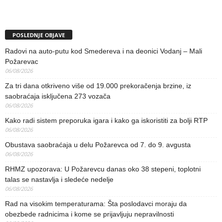
POSLEDNJE OBJAVE
Radovi na auto-putu kod Smedereva i na deonici Vodanj – Mali
Požarevac
06/08/2026
Za tri dana otkriveno više od 19.000 prekoračenja brzine, iz
saobraćaja isključena 273 vozača
06/08/2026
Kako radi sistem preporuka igara i kako ga iskoristiti za bolji RTP
06/08/2026
Obustava saobraćaja u delu Požarevca od 7. do 9. avgusta
06/08/2026
RHMZ upozorava: U Požarevcu danas oko 38 stepeni, toplotni
talas se nastavlja i sledeće nedelje
06/08/2026
Rad na visokim temperaturama: Šta poslodavci moraju da
obezbede radnicima i kome se prijavljuju nepravilnosti