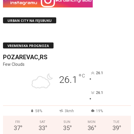
URBAN CITY NA FEJSBUKU
VREMENSKA PROGNOZA
POZAREVAC,RS
Few Clouds
26.1
°
C
26.1
°
26.1
°
58%
3kmh
19%
FRI
SAT
SUN
MON
TUE
37
°
33
°
35
°
36
°
39
°