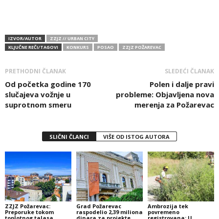
IZVOR/AUTOR
ZZJZ // URBAN CITY
KLJUČNE REČI/TAGOVI
KONKURS
POSAO
ZZJZ POŽAREVAC
PRETHODNI ČLANAK
SLEDEĆI ČLANAK
Od početka godine 170
Polen i dalje pravi
slučajeva vožnje u
probleme: Objavljena nova
suprotnom smeru
merenja za Požarevac
SLIČNI ČLANCI
VIŠE OD ISTOG AUTORA
ZZJZ Požarevac:
Grad Požarevac
Ambrozija tek
Preporuke tokom
raspodelio 2,39 miliona
povremeno
toplotnog talasa
dinara za projekte
registrovana: U