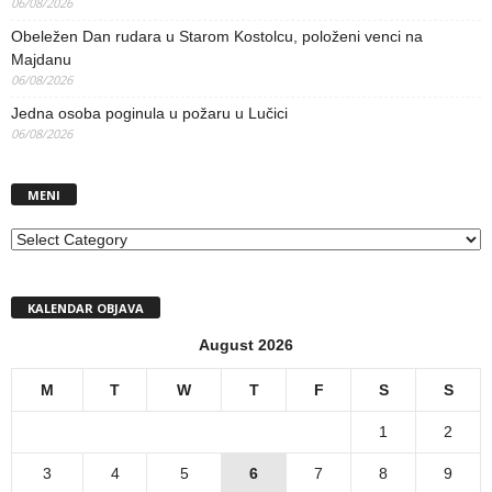
06/08/2026
Obeležen Dan rudara u Starom Kostolcu, položeni venci na
Majdanu
06/08/2026
Jedna osoba poginula u požaru u Lučici
06/08/2026
MENI
MENI
KALENDAR OBJAVA
August 2026
M
T
W
T
F
S
S
1
2
3
4
5
6
7
8
9