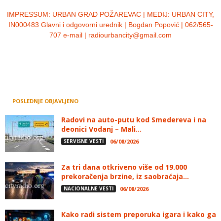
IMPRESSUM:
URBAN GRAD POŽAREVAC | MEDIJ: URBAN CITY,
IN000483 Glavni i odgovorni urednik | Bogdan Popović | 062/565-
707 e-mail | radiourbancity@gmail.com
POSLEDNJE OBJAVLJENO
Radovi na auto-putu kod Smedereva i na
deonici Vodanj – Mali...
SERVISNE VESTI
06/08/2026
Za tri dana otkriveno više od 19.000
prekoračenja brzine, iz saobraćaja...
NACIONALNE VESTI
06/08/2026
Kako radi sistem preporuka igara i kako ga