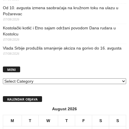
Od 10. avgusta izmena saobraćaja na kružnom toku na ulazu u
Požarevac
07/08/2026
Kostolački kotlić i Etno sajam održani povodom Dana rudara u
Kostolcu
07/08/2026
Vlada Srbije produžila smanjenje akciza na gorivo do 16. avgusta
07/08/2026
MENI
MENI
KALENDAR OBJAVA
August 2026
M
T
W
T
F
S
S