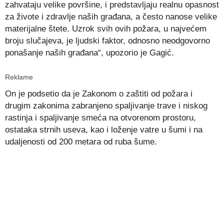
zahvataju velike površine, i predstavljaju realnu opasnost
za živote i zdravlje naših građana, a često nanose velike
materijalne štete. Uzrok svih ovih požara, u najvećem
broju slučajeva, je ljudski faktor, odnosno neodgovorno
ponašanje naših građana“, upozorio je Gagić.
Reklame
On je podsetio da je Zakonom o zaštiti od požara i
drugim zakonima zabranjeno spaljivanje trave i niskog
rastinja i spaljivanje smeća na otvorenom prostoru,
ostataka strnih useva, kao i loženje vatre u šumi i na
udaljenosti od 200 metara od ruba šume.