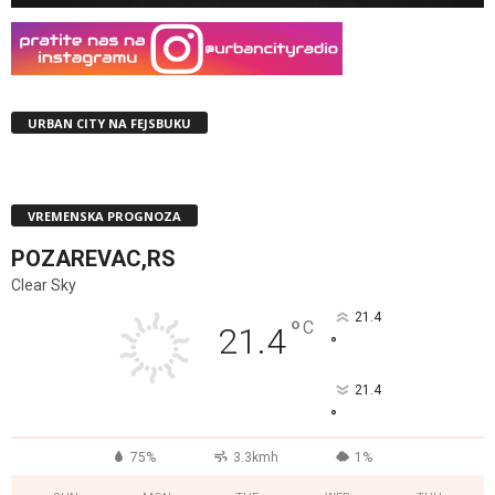
URBAN CITY NA FEJSBUKU
VREMENSKA PROGNOZA
POZAREVAC,RS
Clear Sky
21.4
°
C
21.4
°
21.4
°
75%
3.3kmh
1%