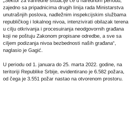
„Sektor za vanredne situacije će u narednom periodu,
zajedno sa pripadnicima drugih linija rada Ministarstva
unutrašnjih poslova, nadležnim inspekcijskim službama
republičkog i lokalnog nivoa, intenzivirati obilazak terena
u cilju otkrivanja i procesuiranja neodgovornih građana
koji ne poštuju Zakonom propisane odredbe, a sve sa
ciljem podizanja nivoa bezbednosti naših građana“,
naglasio je Gagić.
U periodu od 1. januara do 25. marta 2022. godine, na
teritoriji Republike Srbije, evidentirano je 6.582 požara,
od čega je 3.551 požar nastao na otvorenom prostoru.