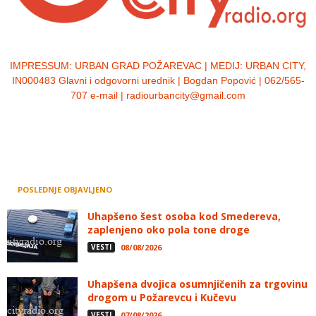
IMPRESSUM:
URBAN GRAD POŽAREVAC | MEDIJ: URBAN CITY,
IN000483 Glavni i odgovorni urednik | Bogdan Popović | 062/565-
707 e-mail | radiourbancity@gmail.com
POSLEDNJE OBJAVLJENO
Uhapšeno šest osoba kod Smedereva,
zaplenjeno oko pola tone droge
VESTI
08/08/2026
Uhapšena dvojica osumnjičenih za trgovinu
drogom u Požarevcu i Kučevu
VESTI
07/08/2026