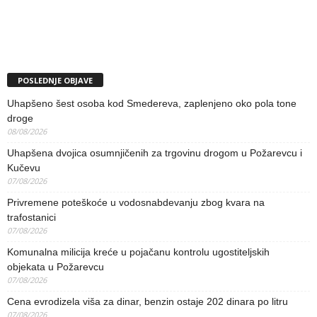
POSLEDNJE OBJAVE
Uhapšeno šest osoba kod Smedereva, zaplenjeno oko pola tone
droge
08/08/2026
Uhapšena dvojica osumnjičenih za trgovinu drogom u Požarevcu i
Kučevu
07/08/2026
Privremene poteškoće u vodosnabdevanju zbog kvara na
trafostanici
07/08/2026
Komunalna milicija kreće u pojačanu kontrolu ugostiteljskih
objekata u Požarevcu
07/08/2026
Cena evrodizela viša za dinar, benzin ostaje 202 dinara po litru
07/08/2026