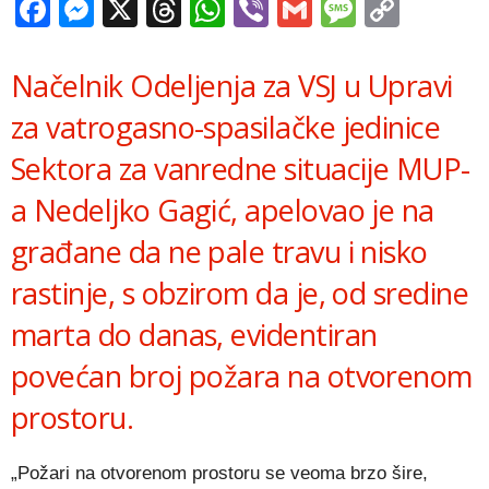
Facebook
Messenger
X
Threads
WhatsApp
Viber
Gmail
Messag
Copy
Link
Načelnik Odeljenja za VSJ u Upravi
za vatrogasno-spasilačke jedinice
Sektora za vanredne situacije MUP-
a Nedeljko Gagić, apelovao je na
građane da ne pale travu i nisko
rastinje, s obzirom da je, od sredine
marta do danas, evidentiran
povećan broj požara na otvorenom
prostoru.
„Požari na otvorenom prostoru se veoma brzo šire,