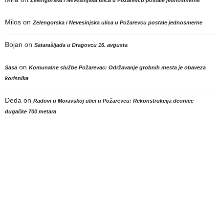
Zelengorska i Nevesinjska ulica u Požarevcu postale jednosmerne
Milos
on
Zelengorska i Nevesinjska ulica u Požarevcu postale jednosmerne
Bojan
on
Satarašijada u Dragovcu 16. avgusta
on
Sasa
Komunalne službe Požarevac: Održavanje grobnih mesta je obaveza
korisnika
Deda
on
Radovi u Moravskoj ulici u Požarevcu: Rekonstrukcija deonice
dugačke 700 metara