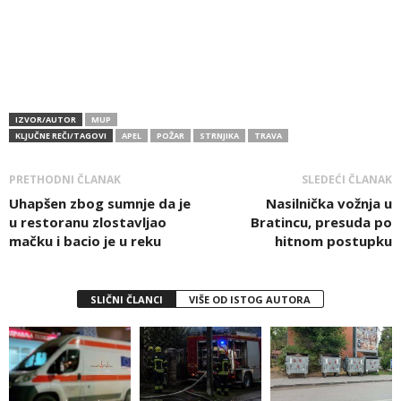
IZVOR/AUTOR
MUP
KLJUČNE REČI/TAGOVI
APEL
POŽAR
STRNJIKA
TRAVA
PRETHODNI ČLANAK
SLEDEĆI ČLANAK
Uhapšen zbog sumnje da je
Nasilnička vožnja u
u restoranu zlostavljao
Bratincu, presuda po
mačku i bacio je u reku
hitnom postupku
SLIČNI ČLANCI
VIŠE OD ISTOG AUTORA