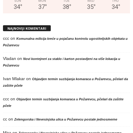
SUN
MON
TUE
WED
THU
34
°
37
°
38
°
35
°
34
°
NAJNOVIJI KOMENTARI
ccc
on
Komunalna milicija kreće u pojačanu kontrolu ugostiteljskih objekata u
Požarevcu
Vladan
on
Novi kontejneri za staklo i karton postavljeni na više lokacija u
Požarevcu
Ivan Mlakar
on
Objavljen termin suzbijanja komaraca u Požarevcu, pčelari da
zaštite pčele
ccc
on
Objavljen termin suzbijanja komaraca u Požarevcu, pčelari da zaštite
pčele
cc
on
Zelengorska i Nevesinjska ulica u Požarevcu postale jednosmerne
Mira
on