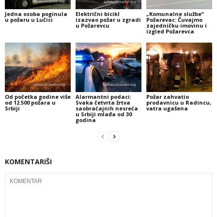
Jedna osoba poginula
Električni bicikl
„Komunalne službe“
u požaru u Lučici
izazvao požar u zgradi
Požarevac: Čuvajmo
u Požarevcu
zajedničku imovinu i
izgled Požarevca
Od početka godine više
Alarmantni podaci:
Požar zahvatio
od 12.500 požara u
Svaka četvrta žrtva
prodavnicu u Radincu,
Srbiji
saobraćajnih nesreća
vatra ugašena
u Srbiji mlađa od 30
godina
KOMENTARIŠI