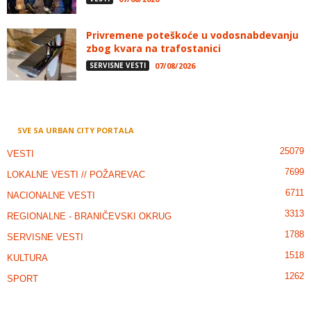
Privremene poteškoće u vodosnabdevanju
zbog kvara na trafostanici
SERVISNE VESTI
07/08/2026
SVE SA URBAN CITY PORTALA
25079
VESTI
7699
LOKALNE VESTI // POŽAREVAC
6711
NACIONALNE VESTI
3313
REGIONALNE - BRANIČEVSKI OKRUG
1788
SERVISNE VESTI
1518
KULTURA
1262
SPORT