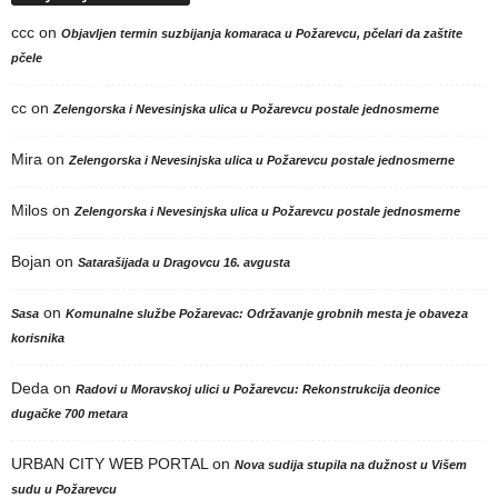
ccc
on
Objavljen termin suzbijanja komaraca u Požarevcu, pčelari da zaštite
pčele
cc
on
Zelengorska i Nevesinjska ulica u Požarevcu postale jednosmerne
Mira
on
Zelengorska i Nevesinjska ulica u Požarevcu postale jednosmerne
Milos
on
Zelengorska i Nevesinjska ulica u Požarevcu postale jednosmerne
Bojan
on
Satarašijada u Dragovcu 16. avgusta
on
Sasa
Komunalne službe Požarevac: Održavanje grobnih mesta je obaveza
korisnika
Deda
on
Radovi u Moravskoj ulici u Požarevcu: Rekonstrukcija deonice
dugačke 700 metara
URBAN CITY WEB PORTAL
on
Nova sudija stupila na dužnost u Višem
sudu u Požarevcu