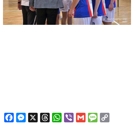
Facebook
Messenger
X
Threads
WhatsApp
Viber
Gmail
Messag
Copy
Link