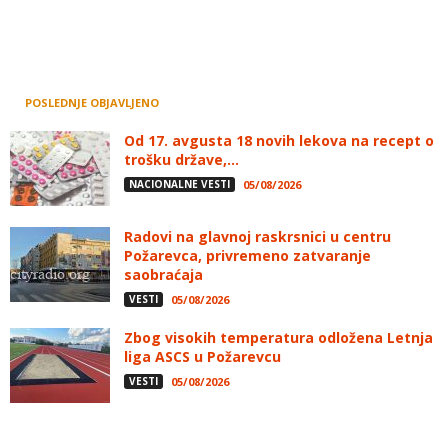
POSLEDNJE OBJAVLJENO
Od 17. avgusta 18 novih lekova na recept o
trošku države,...
NACIONALNE VESTI
05/08/2026
Radovi na glavnoj raskrsnici u centru
Požarevca, privremeno zatvaranje
saobraćaja
VESTI
05/08/2026
Zbog visokih temperatura odložena Letnja
liga ASCS u Požarevcu
VESTI
05/08/2026