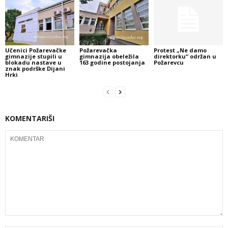
Učenici Požarevačke
Požarevačka
Protest „Ne damo
gimnazije stupili u
gimnazija obeležila
direktorku“ održan u
blokadu nastave u
163 godine postojanja
Požarevcu
znak podrške Dijani
Hrki
KOMENTARIŠI