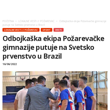
POČETNA
LOKALNE VESTI // POŽAREVAC
Odbojkaška ekipa Požarevačke gimnazije
putuje na Svetsko prvenstvo u Brazil
LOKALNE VESTI // POŽAREVAC
SPORT
VESTI
Odbojkaška ekipa Požarevačke
gimnazije putuje na Svetsko
prvenstvo u Brazil
16/06/2022