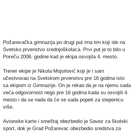
Požarevačka gimnazija po drugi put ima tim koji ide na
Svetsko prvenstvo srednjoškolaca. Prvi put je to bilo u
Poreču 2006. godine kad je ekipa osvojila 4. mesto.
Trener ekipe je Nikola Mojsilović koji je i sam
učestvovao na Svetskom prvenstvu pre 16 godina isto
sa ekipom iz Gimnazije. On je rekao da je na njemu sada
veća odgovornost nego pre 16 godina kada su osvojili 4.
mesto i da se nada da će se sada popeti za stepenicu
više.
Avionske karte i smeštaj obezbedio je Savez za školski
sport, dok je Grad Požarevac obezbedio sredstva za