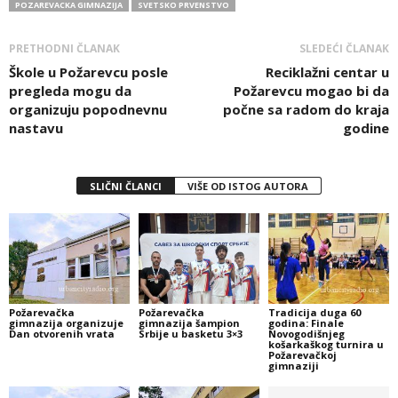
POZAREVACKA GIMNAZIJA
SVETSKO PRVENSTVO
PRETHODNI ČLANAK
SLEDEĆI ČLANAK
Škole u Požarevcu posle
Reciklažni centar u
pregleda mogu da
Požarevcu mogao bi da
organizuju popodnevnu
počne sa radom do kraja
nastavu
godine
SLIČNI ČLANCI
VIŠE OD ISTOG AUTORA
Požarevačka
Požarevačka
Tradicija duga 60
gimnazija organizuje
gimnazija šampion
godina: Finale
Dan otvorenih vrata
Srbije u basketu 3×3
Novogodišnjeg
košarkaškog turnira u
Požarevačkoj
gimnaziji