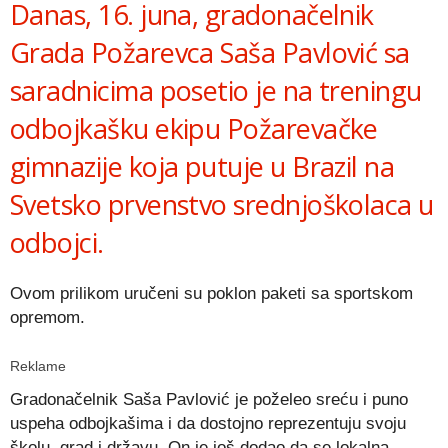
Danas, 16. juna, gradonačelnik
Grada Požarevca Saša Pavlović sa
saradnicima posetio je na treningu
odbojkašku ekipu Požarevačke
gimnazije koja putuje u Brazil na
Svetsko prvenstvo srednjoškolaca u
odbojci.
Ovom prilikom uručeni su poklon paketi sa sportskom
opremom.
Reklame
Gradonačelnik Saša Pavlović je poželeo sreću i puno
uspeha odbojkašima i da dostojno reprezentuju svoju
školu, grad i državu. On je još dodao da se lokalna