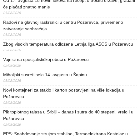
Od 17. avgusta 18 novih lekova na recept o trošku države, građani
će plaćati znatno manje
05/08/2026
Radovi na glavnoj raskrsnici u centru Požarevca, privremeno
zatvaranje saobraćaja
05/08/2026
Zbog visokih temperatura odložena Letnja liga ASCS u Požarevcu
05/08/2026
Vojnici na specijalističkoj obuci u Požarevcu
05/08/2026
Miholjski susreti sela 14. avgusta u Šapinu
05/08/2026
Novi kontejneri za staklo i karton postavljeni na više lokacija u
Požarevcu
05/08/2026
Pik toplotnog talasa u Srbiji – danas i sutra do 40 stepeni, vrelo i u
Požarevcu
05/08/2026
EPS: Snabdevanje strujom stabilno, Termoelektrana Kostolac u