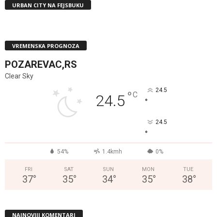
URBAN CITY NA FEJSBUKU
VREMENSKA PROGNOZA
POZAREVAC,RS
Clear Sky
24.5
°
C
24.5
°
24.5
°
54%
1.4kmh
0%
FRI
SAT
SUN
MON
TUE
37
°
35
°
34
°
35
°
38
°
NAJNOVIJI KOMENTARI