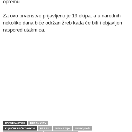
opremu.
Za ovo prvenstvo prijavljeno je 19 ekipa, a u narednih
nekoliko dana biće održan žreb kada će biti i objavljen
raspored utakmica.
IZVOR/AUTOR
URBAN CITY
KLJUČNE REČI/TAGOVI
BRAZIL
GIMNAZIJA
ODBOJKAŠI