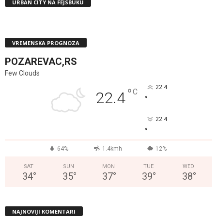
URBAN CITY NA FEJSBUKU
VREMENSKA PROGNOZA
POZAREVAC,RS
Few Clouds
22.4
°
C
22.4
°
22.4
°
64%
1.4kmh
12%
SAT
SUN
MON
TUE
WED
34
°
35
°
37
°
39
°
38
°
NAJNOVIJI KOMENTARI