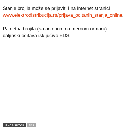
Stanje brojila može se prijaviti i na internet stranici
www.elektrodistribucija.rs/prijava_ocitanih_stanja_online
.
Pametna brojila (sa antenom na mernom ormaru)
daljinski očitava isključivo EDS.
IZVOR/AUTOR
EDS