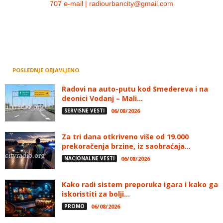
707 e-mail | radiourbancity@gmail.com
POSLEDNJE OBJAVLJENO
Radovi na auto-putu kod Smedereva i na
deonici Vodanj – Mali...
SERVISNE VESTI
06/08/2026
Za tri dana otkriveno više od 19.000
prekoračenja brzine, iz saobraćaja...
NACIONALNE VESTI
06/08/2026
Kako radi sistem preporuka igara i kako ga
iskoristiti za bolji...
PROMO
06/08/2026