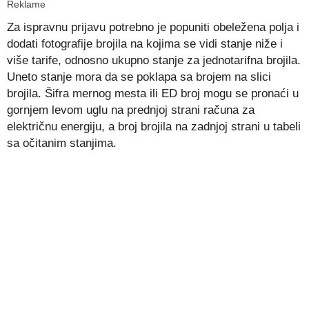
Reklame
Za ispravnu prijavu potrebno je popuniti obeležena polja i
dodati fotografije brojila na kojima se vidi stanje niže i
više tarife, odnosno ukupno stanje za jednotarifna brojila.
Uneto stanje mora da se poklapa sa brojem na slici
brojila. Šifra mernog mesta ili ED broj mogu se pronaći u
gornjem levom uglu na prednjoj strani računa za
električnu energiju, a broj brojila na zadnjoj strani u tabeli
sa očitanim stanjima.