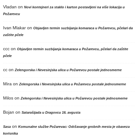
Vladan
on
Novi kontejneri za staklo i karton postavljeni na više lokacija u
Požarevcu
Ivan Mlakar
on
Objavljen termin suzbijanja komaraca u Požarevcu, pčelari da
zaštite pčele
ccc
on
Objavljen termin suzbijanja komaraca u Požarevcu, pčelari da zaštite
pčele
cc
on
Zelengorska i Nevesinjska ulica u Požarevcu postale jednosmerne
Mira
on
Zelengorska i Nevesinjska ulica u Požarevcu postale jednosmerne
Milos
on
Zelengorska i Nevesinjska ulica u Požarevcu postale jednosmerne
Bojan
on
Satarašijada u Dragovcu 16. avgusta
on
Sasa
Komunalne službe Požarevac: Održavanje grobnih mesta je obaveza
korisnika