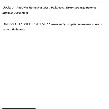
Deda
on
Radovi u Moravskoj ulici u Požarevcu: Rekonstrukcija deonice
dugačke 700 metara
URBAN CITY WEB PORTAL
on
Nova sudija stupila na dužnost u Višem
sudu u Požarevcu