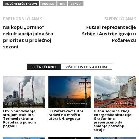
KLJUČNE REČI/TAGOVI
BROJILO
EDS
STRUJA
PRETHODNI ČLANAK
SLEDEĆI ČLANAK
Na kopu „Drmno“
Futsal reprezentacije
rekultivacija jalovišta
Srbije i Austrije igraju u
prioritet u prolećnoj
Požarevcu
sezoni
SLIČNI ČLANCI
VIŠE OD ISTOG AUTORA
EPS: Snabdevanje
ED Požarevac: Hitni
Hitna sednica zbog
strujom stabilno,
radovi na mreži u
energetske situacije:
Termoelektrana
utorak 4. avgusta
Građanima
Kostolac u punom
preporučeno da
pogonu
smanje potrošnju
struje