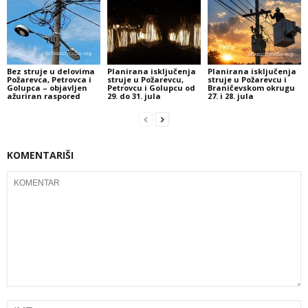
Bez struje u delovima
Planirana isključenja
Planirana isključenja
Požarevca, Petrovca i
struje u Požarevcu,
struje u Požarevcu i
Golupca – objavljen
Petrovcu i Golupcu od
Braničevskom okrugu
ažuriran raspored
29. do 31. jula
27. i 28. jula
KOMENTARIŠI