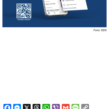
Foto: EDS
Facebook
Messenger
X
Threads
WhatsApp
Viber
Gmail
Messag
Copy