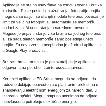
Aplikacija se stalno usavršava na osnovu ocena i kritika
korisnika. Posle poslednjih ažuriranja, fotografije brojila
mogu da se šalju i sa starijih modela telefona, povećan je
limit za veličinu fotografija i automatski se memorišu
podaci za lakši unos stanja u narednom mesecu.
Moguće je prijaviti stanje više brojila sa jednog telefona,
ali za sada telefon memoriše samo poslednje uneto
brojilo. Za novu verziju neophodno je ažurirati aplikaciju
u Google Play prodavnici.
Brz rast broja korisnika je pokazatelj da je aplikacija
odgovorila na potrebe i zainteresovala javnost.
Korisnici aplikacije ED Srbije mogu da se prijave i da
redovno dobijaju obaveštenja o planiranim prekidima u
snabdevanju električnom energijom za naredni dan, u
izabranoj opštini. Mogu i potpuno anonimno da prijave
neovlašćenu potrošnju električne energije.