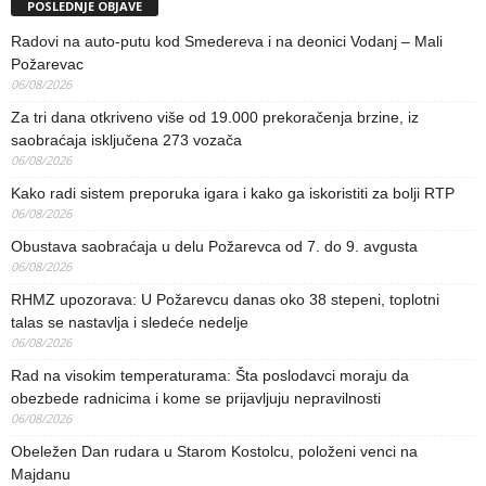
POSLEDNJE OBJAVE
Radovi na auto-putu kod Smedereva i na deonici Vodanj – Mali
Požarevac
06/08/2026
Za tri dana otkriveno više od 19.000 prekoračenja brzine, iz
saobraćaja isključena 273 vozača
06/08/2026
Kako radi sistem preporuka igara i kako ga iskoristiti za bolji RTP
06/08/2026
Obustava saobraćaja u delu Požarevca od 7. do 9. avgusta
06/08/2026
RHMZ upozorava: U Požarevcu danas oko 38 stepeni, toplotni
talas se nastavlja i sledeće nedelje
06/08/2026
Rad na visokim temperaturama: Šta poslodavci moraju da
obezbede radnicima i kome se prijavljuju nepravilnosti
06/08/2026
Obeležen Dan rudara u Starom Kostolcu, položeni venci na
Majdanu