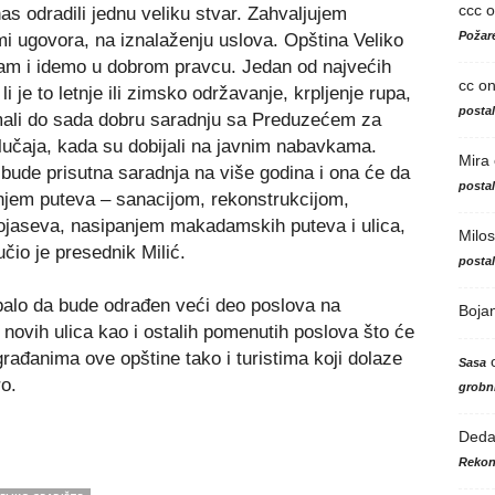
ccc
o
as odradili jednu veliku stvar. Zahvaljujem
Požare
emi ugovora, na iznalaženju uslova. Opština Veliko
izam i idemo u dobrom pravcu. Jedan od najvećih
cc
o
i je to letnje ili zimsko održavanje, krpljenje rupa,
posta
imali do sada dobru saradnju sa Preduzećem za
 slučaja, kada su dobijali na javnim nabavkama.
Mira
bude prisutna saradnja na više godina i ona će da
posta
njem puteva – sanacijom, rekonstrukcijom,
ojaseva, nasipanjem makadamskih puteva i ulica,
Milos
učio je presednik Milić.
posta
ebalo da bude odrađen veći deo poslova na
Boja
ji novih ulica kao i ostalih pomenutih poslova što će
građanima ove opštine tako i turistima koji dolaze
Sasa
o.
grobni
Ded
Rekon