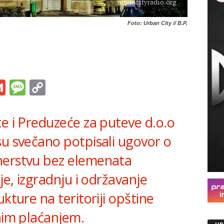
Foto: Urban City // B.P.
s
tsApp
iber
Gmail
Message
Copy
Link
e i Preduzeće za puteve d.o.o
su svečano potpisali ugovor o
nerstvu bez elemenata
je, izgradnju i održavanje
kture na teritoriji opštine
nim plaćanjem.