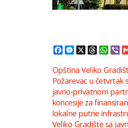
Facebook
Messenger
X
Thread
Wha
V
Opština Veliko Gradišt
Požarevac u četvrtak 
javno-privatnom part
koncesije za finansiran
lokalne putne infrastru
Veliko Gradište sa jav