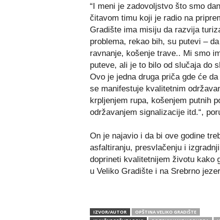
“I meni je zadovoljstvo što smo dan
čitavom timu koji je radio na pripr
Gradište ima misiju da razvija tur
problema, rekao bih, su putevi – da l
ravnanje, košenje trave.. Mi smo 
puteve, ali je to bilo od slučaja do
Ovo je jedna druga priča gde će da 
se manifestuje kvalitetnim održava
krpljenjem rupa, košenjem putnih p
održavanjem signalizacije itd.“, por
On je najavio i da bi ove godine tr
asfaltiranju, presvlačenju i izgradn
doprineti kvalitetnijem životu kako 
u Veliko Gradište i na Srebrno jezer
IZVOR/AUTOR
OPŠTINA VELIKO GRADIŠTE