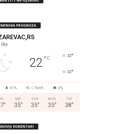
BAN CITY NA FEJSBUKU
EMENSKA PROGNOZA
ZAREVAC,RS
 Sky
°
22
°
C
22
°
22
51%
1.7kmh
0%
FRI
SAT
SUN
MON
TUE
37
°
35
°
35
°
35
°
38
°
JNOVIJI KOMENTARI