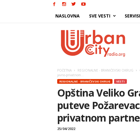
NASLOVNA
SVE VESTI
SERVIS
Urban
City
POČETNA
REGIONALNE - BRANIČEVSKI OKRUG
javno-privatnom...
REGIONALNE - BRANIČEVSKI OKRUG
VESTI
Opština Veliko Gr
puteve Požarevac 
privatnom partne
25/04/2022