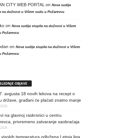
AN CITY WEB PORTAL
on
Nova sudija
la na dužnost u Višem sudu u Požarevcu
ko
on
Nova sudija stupila na dužnost u Višem
u Požarevcu
odan
on
Nova sudija stupila na dužnost u Višem
u Požarevcu
SLEDNJE OBJAVE
. avgusta 18 novih lekova na recept o
u države, građani će plaćati znatno manje
/2026
i na glavnoj raskrsnici u centru
revca, privremeno zatvaranje saobraćaja
/2026
visokih temperatura odložena Letnja liga