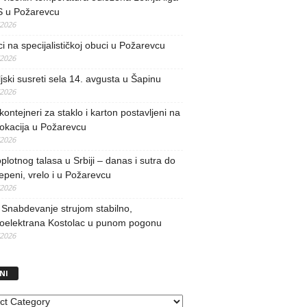
 u Požarevcu
/2026
ci na specijalističkoj obuci u Požarevcu
/2026
jski susreti sela 14. avgusta u Šapinu
/2026
kontejneri za staklo i karton postavljeni na
lokacija u Požarevcu
/2026
oplotnog talasa u Srbiji – danas i sutra do
epeni, vrelo i u Požarevcu
/2026
Snabdevanje strujom stabilno,
oelektrana Kostolac u punom pogonu
/2026
NI
I