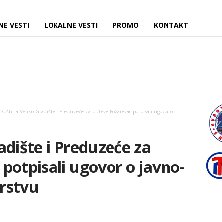
NE VESTI
LOKALNE VESTI
PROMO
KONTAKT
Opština Veliko Gradište i Preduzeće za puteve Požarevac potpisali ugovor o
adište i Preduzeće za
potpisali ugovor o javno-
rstvu