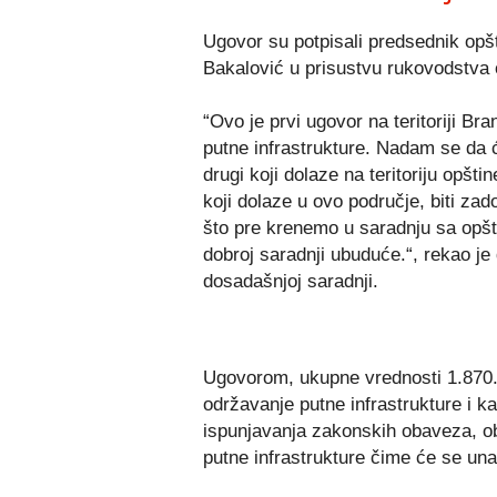
Ugovor su potpisali predsednik opšt
Bakalović u prisustvu rukovodstva o
“Ovo je prvi ugovor na teritoriji B
putne infrastrukture. Nadam se da će
drugi koji dolaze na teritoriju opštine
koji dolaze u ovo područje, biti za
što pre krenemo u saradnju sa opš
dobroj saradnji ubuduće.“, rekao je
dosadašnjoj saradnji.
Ugovorom, ukupne vrednosti 1.870.
održavanje putne infrastrukture i k
ispunjavanja zakonskih obaveza, obe
putne infrastrukture čime će se una