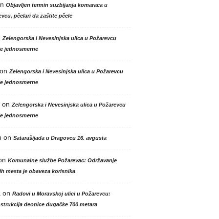
n
Objavljen termin suzbijanja komaraca u
vcu, pčelari da zaštite pčele
n
Zelengorska i Nevesinjska ulica u Požarevcu
le jednosmerne
on
Zelengorska i Nevesinjska ulica u Požarevcu
le jednosmerne
on
Zelengorska i Nevesinjska ulica u Požarevcu
le jednosmerne
n
on
Satarašijada u Dragovcu 16. avgusta
on
Komunalne službe Požarevac: Održavanje
h mesta je obaveza korisnika
a
on
Radovi u Moravskoj ulici u Požarevcu:
strukcija deonice dugačke 700 metara