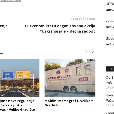
ELIKO GRADIŠTE
URB
stupi
SLEDEĆI ČLANAK
Zvon
enje
U Crvenom krstu organizovana akcija
sudu 
“Uskršnje jaje – dečija radost
Slob
sudu 
PO
Od 17
trošk
05/08
Radov
 juna nova regulacija
Mobilni mamograf u Velikom
Poža
ćaja na putu
Gradištu
05/08
vac – Veliko Gradište
Zbog 