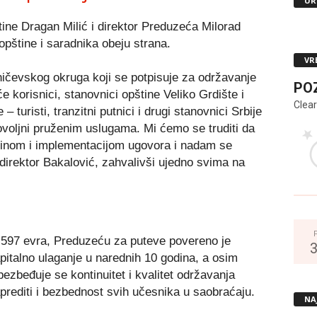
UR
ine Dragan Milić i direktor Preduzeća Milorad
pštine i saradnika obeju strana.
VR
raničevskog okruga koji se potpisuje za održavanje
PO
 korisnici, stanovnici opštine Veliko Grdište i
Clear
 – turisti, tranzitni putnici i drugi stanovnici Srbije
dovoljni pruženim uslugama. Mi ćemo se truditi da
tinom i implementacijom ugovora i nadam se
 direktor Bakalović, zahvalivši ujedno svima na
597 evra, Preduzeću za puteve povereno je
apitalno ulaganje u narednih 10 godina, a osim
zbeđuje se kontinuitet i kvalitet održavanja
prediti i bezbednost svih učesnika u saobraćaju.
NA