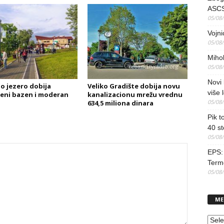
ASCS
05/08
Vojni
05/08
Mihol
05/08
Novi 
o jezero dobija
Veliko Gradište dobija novu
više 
eni bazen i moderan
kanalizacionu mrežu vrednu
05/08
634,5 miliona dinara
Pik t
40 st
05/08
EPS: 
Term
05/08
ME
MEN