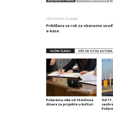
KLJUČNE REČI/TAGOVI
POTPISIVANJE UGOVORA
V
PRETHODNI ČLANAK
Približava se rok za obavezno uvođ
e-kasa
SLIČNI ČLANCI
VIŠE OD ISTOG AUTORA
Požarevcu više od 16 miliona
Od 17.
dinara za projekte u kulturi
saobra
Požare