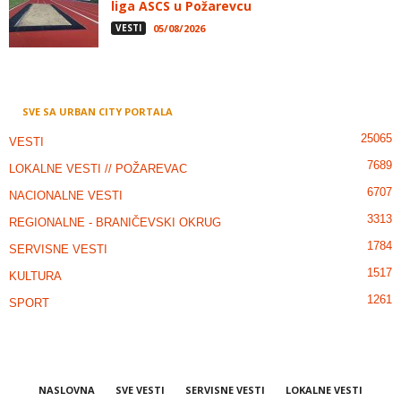
liga ASCS u Požarevcu
VESTI
05/08/2026
SVE SA URBAN CITY PORTALA
25065
VESTI
7689
LOKALNE VESTI // POŽAREVAC
6707
NACIONALNE VESTI
3313
REGIONALNE - BRANIČEVSKI OKRUG
1784
SERVISNE VESTI
1517
KULTURA
1261
SPORT
NASLOVNA
SVE VESTI
SERVISNE VESTI
LOKALNE VESTI