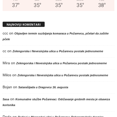
37
°
35
°
35
°
35
°
38
°
NAJNOVIJI KOMENTARI
ccc
on
Objavljen termin suzbijanja komaraca u Požarevcu, pčelari da zaštite
pčele
cc
on
Zelengorska i Nevesinjska ulica u Požarevcu postale jednosmerne
Mira
on
Zelengorska i Nevesinjska ulica u Požarevcu postale jednosmerne
Milos
on
Zelengorska i Nevesinjska ulica u Požarevcu postale jednosmerne
Bojan
on
Satarašijada u Dragovcu 16. avgusta
on
Sasa
Komunalne službe Požarevac: Održavanje grobnih mesta je obaveza
korisnika
Deda
on
Radovi u Moravskoj ulici u Požarevcu: Rekonstrukcija deonice