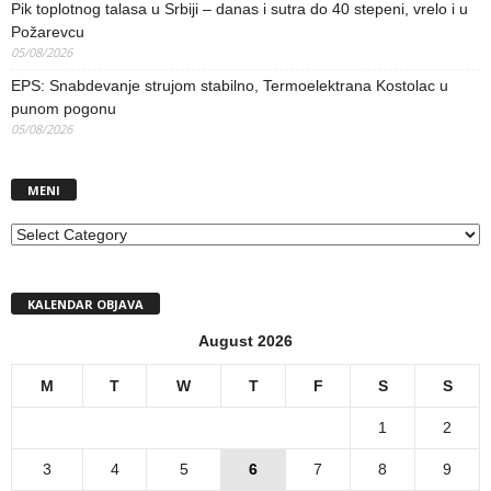
Pik toplotnog talasa u Srbiji – danas i sutra do 40 stepeni, vrelo i u
Požarevcu
05/08/2026
EPS: Snabdevanje strujom stabilno, Termoelektrana Kostolac u
punom pogonu
05/08/2026
MENI
MENI
KALENDAR OBJAVA
August 2026
M
T
W
T
F
S
S
1
2
3
4
5
6
7
8
9