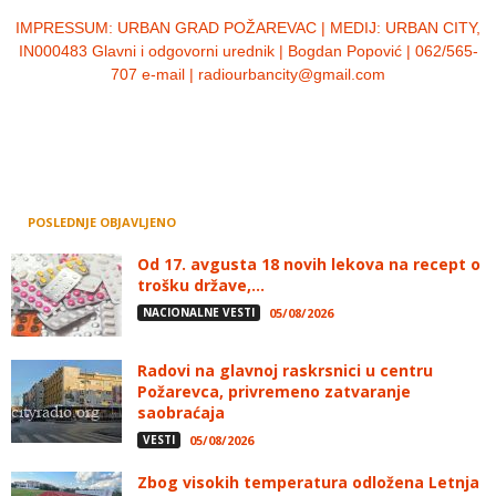
IMPRESSUM:
URBAN GRAD POŽAREVAC | MEDIJ: URBAN CITY,
IN000483 Glavni i odgovorni urednik | Bogdan Popović | 062/565-
707 e-mail | radiourbancity@gmail.com
POSLEDNJE OBJAVLJENO
Od 17. avgusta 18 novih lekova na recept o
trošku države,...
NACIONALNE VESTI
05/08/2026
Radovi na glavnoj raskrsnici u centru
Požarevca, privremeno zatvaranje
saobraćaja
VESTI
05/08/2026
Zbog visokih temperatura odložena Letnja