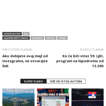
IZVOR/AUTOR
B92
KLJUČNE REČI/TAGOVI
KOŠARKA
ORLOVI
SRBIJA
PRETHODNI ČLANAK
SLEDEĆI ČLANAK
Ako dobijete ovaj mejl od
Ko će biti vitez 59. LjKI,
Instagrama, ne otvarajte
program na hipodromu od
link
13.30h
SLIČNI ČLANCI
VIŠE OD ISTOG AUTORA