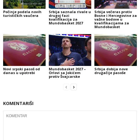
Počinje podela novih
Srbija saznala rivale u
Srbija večeras protiv
turističkih vaučera
drugoj fazi
Bosne i Hercegovine za
kvalifikacija za
važne bodove u
Mundobasket 2027
kvalifikacijama za
Mundobasket
Novi srpski pasoš od
Mundobasket 2027 –
Srbija dobija nove
danas u upotrebi
Orlovi sa Jokićem
drugačije pasoše
protiv Švajcarske
KOMENTARIŠI