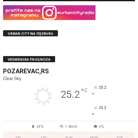
URBAN CITY NA FEJSBUKU
VREMENSKA PROGNOZA
POZAREVAC,RS
Clear Sky
25.2
°
C
25.2
°
25.2
°
46%
1.4kmh
0%
FRI
SAT
SUN
MON
TUE