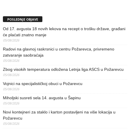
POSLEDNJE OBJAVE
Od 17. avgusta 18 novih lekova na recept o trošku države, građani
će plaćati znatno manje
05/08/2026
Radovi na glavnoj raskrsnici u centru Požarevca, privremeno
zatvaranje saobraćaja
05/08/2026
Zbog visokih temperatura odložena Letnja liga ASCS u Požarevcu
05/08/2026
Vojnici na specijalističkoj obuci u Požarevcu
05/08/2026
Miholjski susreti sela 14. avgusta u Šapinu
05/08/2026
Novi kontejneri za staklo i karton postavljeni na više lokacija u
Požarevcu
05/08/2026