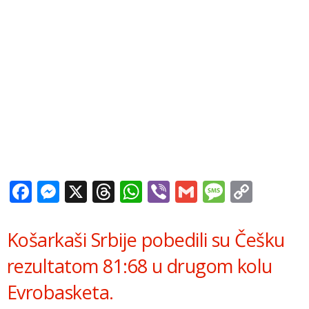
Facebook
Messenger
X
Threads
WhatsApp
Viber
Gmail
Messag
Copy
Link
Košarkaši Srbije pobedili su Češku
rezultatom 81:68 u drugom kolu
Evrobasketa.