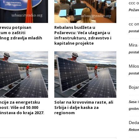
ccc
o
Požare
cc
o
revcu potpisan
Rebalans budžeta u
posta
um o zaštiti
Požarevcu: Veća ulaganja u
nog zdravlja mladih
infrastrukturu, zdravstvo i
kapitalne projekte
Mira
posta
Milos
posta
Boja
cije za energetsku
Solar na krovovima raste, ali
Sasa
ost: Više od 50.000
Srbija i dalje kaska za
grobni
nstava do kraja 2027.
regionom
Ded
Rekon