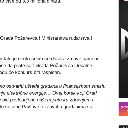
o više od 3,3 miliona dinara.
Grada Požarevca i Ministarstva rudarstva i
ostalo je neutrošenih sredstava za ove namene.
ne da prate sajt Grada Požarevca i lokalne
odu će konkurs biti raspisan.
o ostvariti ušteda građana u finansijskom smislu,
šnje električne energije…
Ovaj korak koji Grad
e biti poslednji na našem putu ka zdravijem i
đu sotalog Pavlović i zahvalio građanima sa