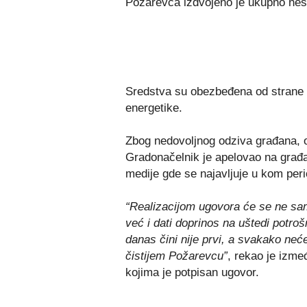
Požarevca izdvojeno je ukupno nešt
Sredstva su obezbeđena od strane 
energetike.
Zbog nedovoljnog odziva građana, 
Gradonačelnik je apelovao na građa
medije gde se najavljuje u kom peri
“Realizacijom ugovora će se ne sam
već i dati doprinos na uštedi potro
danas čini nije prvi, a svakako neć
čistijem Požarevcu”
, rekao je izme
kojima je potpisan ugovor.