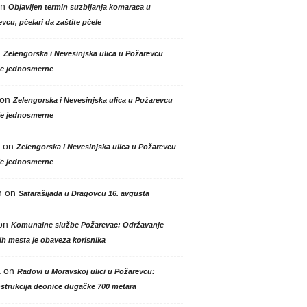
n
Objavljen termin suzbijanja komaraca u
vcu, pčelari da zaštite pčele
n
Zelengorska i Nevesinjska ulica u Požarevcu
le jednosmerne
on
Zelengorska i Nevesinjska ulica u Požarevcu
le jednosmerne
on
Zelengorska i Nevesinjska ulica u Požarevcu
le jednosmerne
n
on
Satarašijada u Dragovcu 16. avgusta
on
Komunalne službe Požarevac: Održavanje
h mesta je obaveza korisnika
a
on
Radovi u Moravskoj ulici u Požarevcu:
strukcija deonice dugačke 700 metara