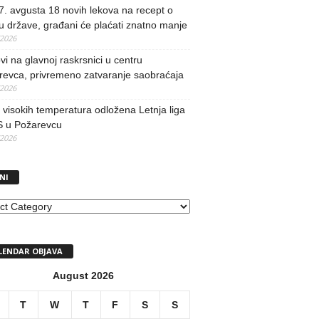
. avgusta 18 novih lekova na recept o
u države, građani će plaćati znatno manje
/2026
i na glavnoj raskrsnici u centru
revca, privremeno zatvaranje saobraćaja
/2026
visokih temperatura odložena Letnja liga
 u Požarevcu
/2026
NI
I
LENDAR OBJAVA
August 2026
T
W
T
F
S
S