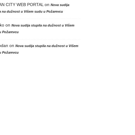
AN CITY WEB PORTAL
on
Nova sudija
la na dužnost u Višem sudu u Požarevcu
ko
on
Nova sudija stupila na dužnost u Višem
u Požarevcu
odan
on
Nova sudija stupila na dužnost u Višem
u Požarevcu