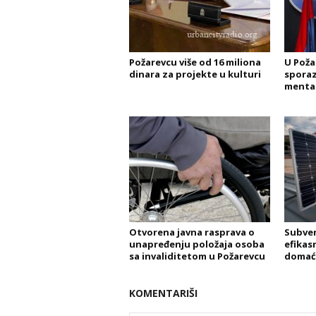
Požarevcu više od 16 miliona
U Poža
dinara za projekte u kulturi
sporaz
mental
Otvorena javna rasprava o
Subven
unapređenju položaja osoba
efikasn
sa invaliditetom u Požarevcu
domaći
KOMENTARIŠI