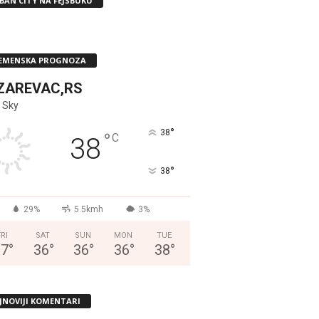
BAN CITY NA FEJSBUKU
EMENSKA PROGNOZA
ZAREVAC,RS
 Sky
°
38
°
C
38
°
38
29%
5.5kmh
3%
FRI
SAT
SUN
MON
TUE
37
°
36
°
36
°
36
°
38
°
JNOVIJI KOMENTARI