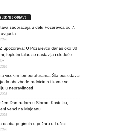
SLEDNJE OBJAVE
tava saobraćaja u delu Požarevca od 7.
 avgusta
/2026
 upozorava: U Požarevcu danas oko 38
ni, toplotni talas se nastavlja i sledeće
je
/2026
na visokim temperaturama: Šta poslodavci
ju da obezbede radnicima i kome se
vljuju nepravilnosti
/2026
ežen Dan rudara u Starom Kostolcu,
ženi venci na Majdanu
/2026
 osoba poginula u požaru u Lučici
/2026