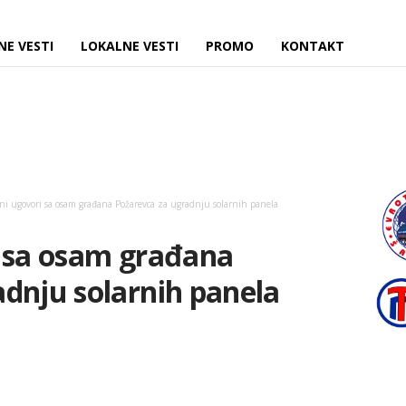
NE VESTI
LOKALNE VESTI
PROMO
KONTAKT
ni ugovori sa osam građana Požarevca za ugradnju solarnih panela
i sa osam građana
dnju solarnih panela