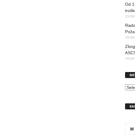
Od 17
trošk
05/08
Radov
Poža
05/08
Zbog 
ASCS
05/08
ME
MEN
KA
M