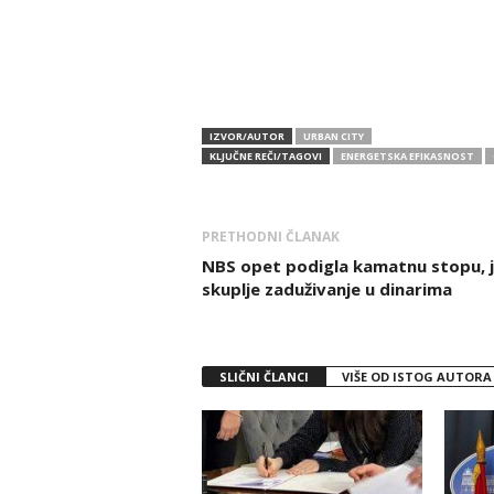
IZVOR/AUTOR
URBAN CITY
KLJUČNE REČI/TAGOVI
ENERGETSKA EFIKASNOST
PRETHODNI ČLANAK
NBS opet podigla kamatnu stopu, 
skuplje zaduživanje u dinarima
SLIČNI ČLANCI
VIŠE OD ISTOG AUTORA