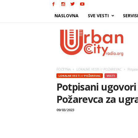
NASLOVNA
SVE VESTI
SERVIS
Urban
City
POČETNA
LOKALNE VESTI // POŽAREVAC
Potpisa
LOKALNE VESTI // POŽAREVAC
VESTI
Potpisani ugovor
Požarevca za ugra
09/03/2023