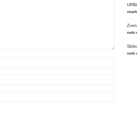
URB
stupi
Zvon
sudu 
Slob
sudu 