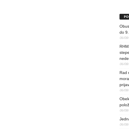
PO
Obus
do 9.
06/08
RHMZ
stepe
nedel
06/08
Rad 
mora
prija
06/08
Obel
polo
06/08
Jedna
06/08