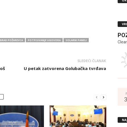
UR
VR
PO
GRAD POŽAREVCA
POTPISIVANJE UGOVORA
SOLARNI PANELI
Clear
SLEDEĆI ČLANAK
još
U petak zatvorena Golubačka tvrđava
NA