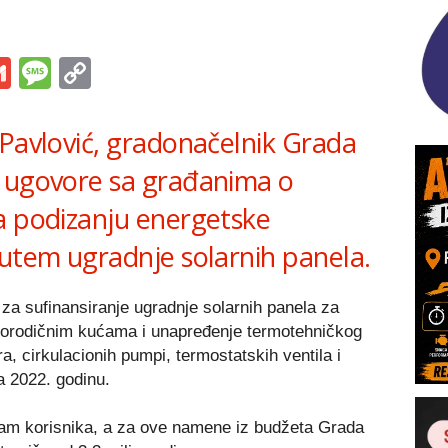
s
tsApp
iber
Gmail
Message
Copy
Link
 Pavlović, gradonačelnik Grada
e ugovore sa građanima o
a podizanju energetske
putem ugradnje solarnih panela.
a sufinansiranje ugradnje solarnih panela za
 porodičnim kućama i unapređenje termotehničkog
, cirkulacionih pumpi, termostatskih ventila i
za 2022. godinu.
sam korisnika, a za ove namene iz budžeta Grada