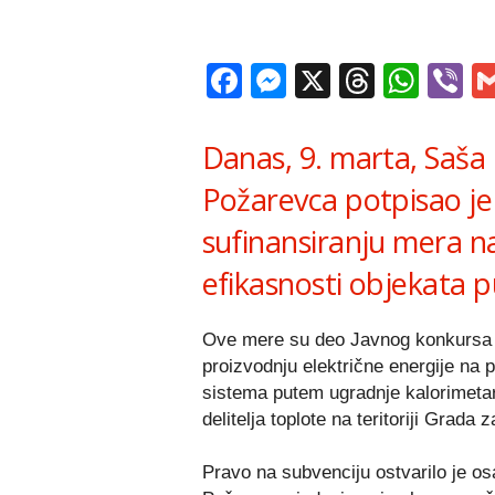
Facebook
Messenger
X
Thread
Wha
V
Danas, 9. marta, Saša
Požarevca potpisao j
sufinansiranju mera n
efikasnosti objekata 
Ove mere su deo Javnog konkursa z
proizvodnju električne energije na
sistema putem ugradnje kalorimetara
delitelja toplote na teritoriji Grada 
Pravo na subvenciju ostvarilo je o